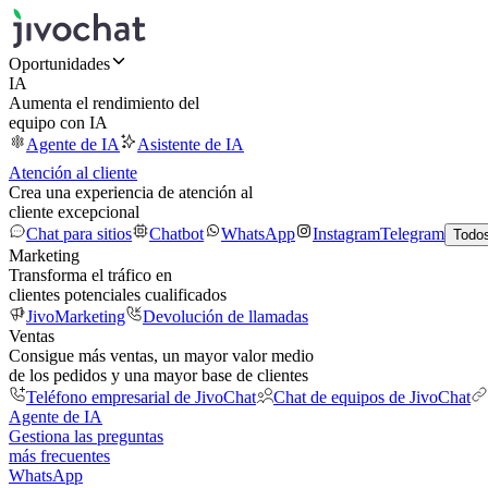
Oportunidades
IA
Aumenta el rendimiento del
equipo con IA
Agente de IA
Asistente de IA
Atención al cliente
Crea una experiencia de atención al
cliente excepcional
Chat para sitios
Chatbot
WhatsApp
Instagram
Telegram
Todos
Marketing
Transforma el tráfico en
clientes potenciales cualificados
JivoMarketing
Devolución de llamadas
Ventas
Consigue más ventas, un mayor valor medio
de los pedidos y una mayor base de clientes
Teléfono empresarial de JivoChat
Chat de equipos de JivoChat
Agente de IA
Gestiona las preguntas
más frecuentes
WhatsApp