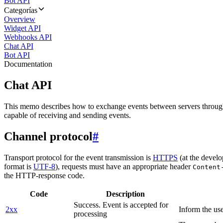
Bot API
Categorías
Overview
Widget API
Webhooks API
Chat API
Bot API
Documentation
Chat API
This memo describes how to exchange events between servers throug
capable of receiving and sending events.
Channel protocol
#
Transport protocol for the event transmission is
HTTPS
(at the develo
format is
UTF-8
), requests must have an appropriate header
Content
the HTTP-response code.
Code
Description
Success. Event is accepted for
2xx
Inform the use
processing