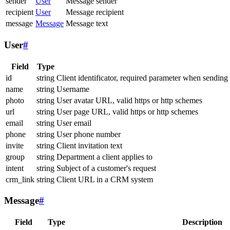
sender
User
Message sender
recipient
User
Message recipient
message
Message
Message text
User
#
Field
Type
id
string
Client identificator, required parameter when sending
name
string
Username
photo
string
User avatar URL, valid https or http schemes
url
string
User page URL, valid https or http schemes
email
string
User email
phone
string
User phone number
invite
string
Client invitation text
group
string
Department a client applies to
intent
string
Subject of a customer's request
crm_link
string
Client URL in a CRM system
Message
#
Field
Type
Description