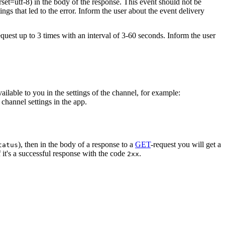
rset=utf-8) in the body of the response. This event should not be
ings that led to the error. Inform the user about the event delivery
equest up to 3 times with an interval of 3-60 seconds. Inform the user
vailable to you in the settings of the channel, for example:
channel settings in the app.
), then in the body of a response to a
GET
-request you will get a
tatus
 it's a successful response with the code
.
2xx