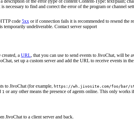
 description of the error (type of content Content-Type: text/plain; cha
t is necessary to find and correct the error of the program or channel sett
n HTTP code
5xx
or if connection fails it is recommended to resend the r
 is temporarily undeliverable. Contact server support
 created, a
URL
, that you can use to send events to JivoChat, will be a
oChat, set up a custom server and add the URL to receive events in the 
ts to JivoChat (for example,
https://wh.jivosite.com/foo/bar/s
nd
or any other means the presence of agents online. This only works if
1
om JivoChat to a client server and back.