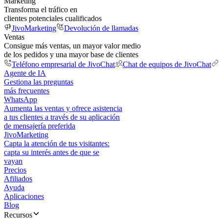
Marketing
Transforma el tráfico en
clientes potenciales cualificados
JivoMarketing
Devolución de llamadas
Ventas
Consigue más ventas, un mayor valor medio
de los pedidos y una mayor base de clientes
Teléfono empresarial de JivoChat
Chat de equipos de JivoChat
Agente de IA
Gestiona las preguntas
más frecuentes
WhatsApp
Aumenta las ventas y ofrece asistencia
a tus clientes a través de su aplicación
de mensajería preferida
JivoMarketing
Capta la atención de tus visitantes:
capta su interés antes de que se
vayan
Precios
Afiliados
Ayuda
Aplicaciones
Blog
Recursos