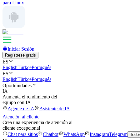
para Linux
Iniciar Sesión
Regístrese gratis
ES
English
Türkçe
Português
ES
English
Türkçe
Português
Oportunidades
IA
Aumenta el rendimiento del
equipo con IA
Agente de IA
Asistente de IA
Atención al cliente
Crea una experiencia de atención al
cliente excepcional
Chat para sitios
Chatbot
WhatsApp
Instagram
Telegram
Todos