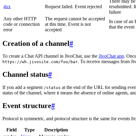
There may be a
4xx
Request failed. Event rejected
resubmitted. I
failure
Any other HTTP
The request cannot be accepted
In case of a
code or connection
at this time. Event is not
that the event
error
accepted
Creation of a channel
#
To create a Chat API channel in JivoChat, use the
JivoChat app
. Once
. To receive messages from Jiv
https://wh.jivosite.com/foo/bar
Channel status
#
If you add a segment
at the end of the URL for sending even
/status
status of the channel, where
means the absence of online agents, a
0
Event structure
#
Protocol is symmetric, and protocol structure is the same for events fr
Field
Type
Description