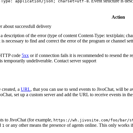
. Event structure is des
-Type: application/json; charset=utf-8
Action
r about successfull delivery
 description of the error (type of content Content-Type: text/plain; cha
t is necessary to find and correct the error of the program or channel sett
n HTTP code
5xx
or if connection fails it is recommended to resend the r
 is temporarily undeliverable. Contact server support
 created, a
URL
, that you can use to send events to JivoChat, will be a
oChat, set up a custom server and add the URL to receive events in the 
ts to JivoChat (for example,
https://wh.jivosite.com/foo/bar/s
nd
or any other means the presence of agents online. This only works if
1