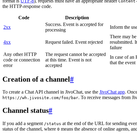
format is
UTF-8
), requests must have an appropriate header
Content
the HTTP-response code.
Code
Description
Success. Event is accepted for
2xx
Inform the use
processing
There may be a
4xx
Request failed. Event rejected
resubmitted. I
failure
Any other HTTP
The request cannot be accepted
In case of a
code or connection
at this time. Event is not
that the event
error
accepted
Creation of a channel
#
To create a Chat API channel in JivoChat, use the
JivoChat app
. Once
. To receive messages from Jiv
https://wh.jivosite.com/foo/bar
Channel status
#
If you add a segment
at the end of the URL for sending even
/status
status of the channel, where
means the absence of online agents, a
0