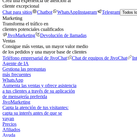
Crea una experiencia de atención al
cliente excepcional
Chat para sitios
Chatbot
WhatsApp
Instagram
Telegram
Todos l
Marketing
Transforma el tráfico en
clientes potenciales cualificados
JivoMarketing
Devolución de llamadas
Ventas
Consigue más ventas, un mayor valor medio
de los pedidos y una mayor base de clientes
Teléfono empresarial de JivoChat
Chat de equipos de JivoChat
In
Agente de IA
Gestiona las preguntas
más frecuentes
WhatsApp
Aumenta las ventas y ofrece asistencia
a tus clientes a través de su aplicación
de mensajería preferida
JivoMarketing
Capta la atención de tus visitantes:
capta su interés antes de que se
vayan
Precios
Afiliados
Ayuda