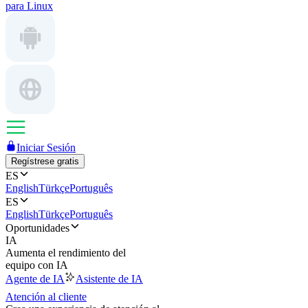
para Linux
Iniciar Sesión
Regístrese gratis
ES
English
Türkçe
Português
ES
English
Türkçe
Português
Oportunidades
IA
Aumenta el rendimiento del
equipo con IA
Agente de IA
Asistente de IA
Atención al cliente