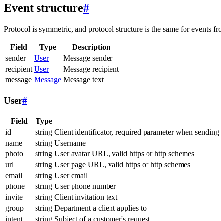
Event structure
#
Protocol is symmetric, and protocol structure is the same for events fr
Field
Type
Description
sender
User
Message sender
recipient
User
Message recipient
message
Message
Message text
User
#
Field
Type
id
string
Client identificator, required parameter when sending
name
string
Username
photo
string
User avatar URL, valid https or http schemes
url
string
User page URL, valid https or http schemes
email
string
User email
phone
string
User phone number
invite
string
Client invitation text
group
string
Department a client applies to
intent
string
Subject of a customer's request