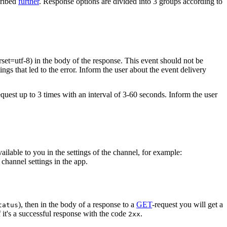
cribed
further
. Response options are divided into 3 groups according to
rset=utf-8) in the body of the response. This event should not be
ings that led to the error. Inform the user about the event delivery
equest up to 3 times with an interval of 3-60 seconds. Inform the user
vailable to you in the settings of the channel, for example:
channel settings in the app.
), then in the body of a response to a
GET
-request you will get a
tatus
 it's a successful response with the code
.
2xx