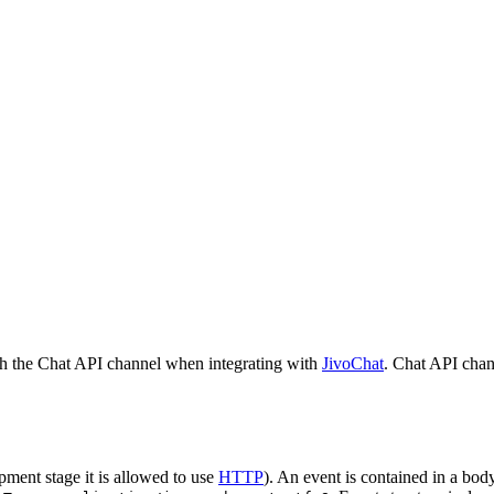
h the Chat API channel when integrating with
JivoChat
. Chat API chan
pment stage it is allowed to use
HTTP
). An event is contained in a bod