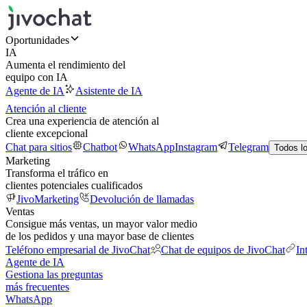
Oportunidades
IA
Aumenta el rendimiento del
equipo con IA
Agente de IA
Asistente de IA
Atención al cliente
Crea una experiencia de atención al
cliente excepcional
Chat para sitios
Chatbot
WhatsApp
Instagram
Telegram
Todos l
Marketing
Transforma el tráfico en
clientes potenciales cualificados
JivoMarketing
Devolución de llamadas
Ventas
Consigue más ventas, un mayor valor medio
de los pedidos y una mayor base de clientes
Teléfono empresarial de JivoChat
Chat de equipos de JivoChat
In
Agente de IA
Gestiona las preguntas
más frecuentes
WhatsApp