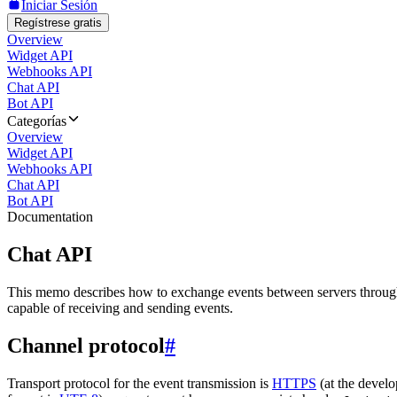
Iniciar Sesión
Regístrese gratis
Overview
Widget API
Webhooks API
Chat API
Bot API
Categorías
Overview
Widget API
Webhooks API
Chat API
Bot API
Documentation
Chat API
This memo describes how to exchange events between servers throug
capable of receiving and sending events.
Channel protocol
#
Transport protocol for the event transmission is
HTTPS
(at the develo