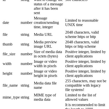
status of a message
after it has been
sent
Message
Limited to reasonable
date
number
creation/sending
UNIX time
time, integer
2048 characters, valid
file
string
Media URL
scheme https or http
Media preview
2048 characters, valid
thumb
string
image URL
https or http scheme
Size of media data
Positive integer, limited by
file_size
number
in octets (bytes)
client applications
Image or video
Positive integer, limited by
width
number
width in pixels
client applications
Image or video
Positive integer, limited by
height
number
height in pixels
client applications
255 characters, may not be
Media data file
file_name
string
compatible with legacy
name
file systems!
MIME type of
Limited to the list of
mime_type
string
media data
allowed values
It is recommended to limit