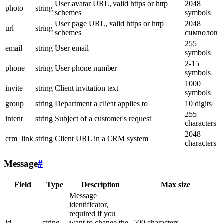
User avatar URL, valid https or http
2048
photo
string
schemes
symbols
User page URL, valid https or http
2048
url
string
schemes
символов
255
email
string
User email
symbols
2-15
phone
string
User phone number
symbols
1000
invite
string
Client invitation text
symbols
group
string
Department a client applies to
10 digits
255
intent
string
Subject of a customer's request
characters
2048
crm_link
string
Client URL in a CRM system
characters
Message
#
Field
Type
Description
Max size
Message
identificator,
required if you
id
string
want to change the
500 characters