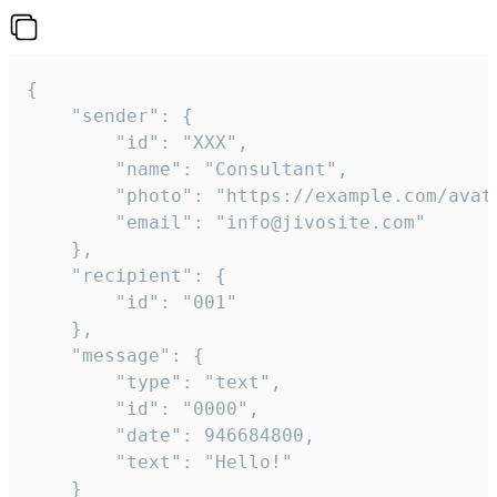
{

	"sender": {

		"id": "XXX",

		"name": "Consultant",

		"photo": "https://example.com/avatar.png",

		"email": "info@jivosite.com"

	},

	"recipient": {

		"id": "001"

	},

	"message": {

		"type": "text",

		"id": "0000",

		"date": 946684800,

		"text": "Hello!"

	}
