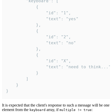
		"keyboard": [

			{

				"id": "1",

				"text": "yes"

			},

			{

				"id": "2",

				"text": "no"

			},

			{

				"id": "X",

				"text": "need to think..."

			}

		]

	}

}
It is expected that the client's response to such a message will be one
element from the
array, if
:
keyboard
multiple != true