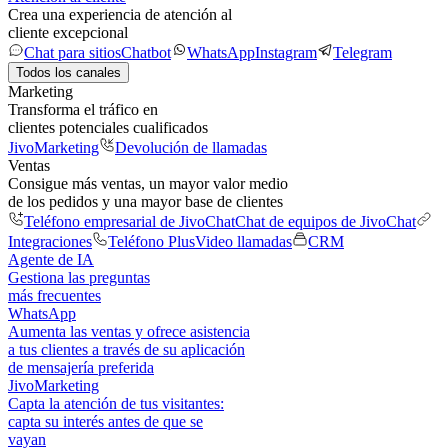
Crea una experiencia de atención al
cliente excepcional
Chat para sitios
Chatbot
WhatsApp
Instagram
Telegram
Todos los canales
Marketing
Transforma el tráfico en
clientes potenciales cualificados
JivoMarketing
Devolución de llamadas
Ventas
Consigue más ventas, un mayor valor medio
de los pedidos y una mayor base de clientes
Teléfono empresarial de JivoChat
Chat de equipos de JivoChat
Integraciones
Teléfono Plus
Video llamadas
CRM
Agente de IA
Gestiona las preguntas
más frecuentes
WhatsApp
Aumenta las ventas y ofrece asistencia
a tus clientes a través de su aplicación
de mensajería preferida
JivoMarketing
Capta la atención de tus visitantes:
capta su interés antes de que se
vayan