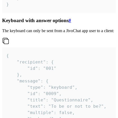
}
Keyboard with answer options
#
The keyboard can only be sent from a JivoChat app user to a client:
{

	"recipient": {

		"id": "001"

	},

	"message": {

		"type": "keyboard",

		"id": "0009",

		"title": "Questionnaire",

		"text": "To be or not to be?",

		"multiple": false,
