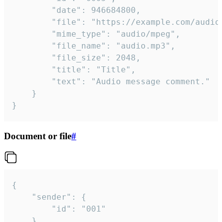
		"date": 946684800,

		"file": "https://example.com/audio.mp3",

		"mime_type": "audio/mpeg",

		"file_name": "audio.mp3",

		"file_size": 2048,

		"title": "Title",

		"text": "Audio message comment."

	}

}
Document or file
#
{

	"sender": {

		"id": "001"

	},
