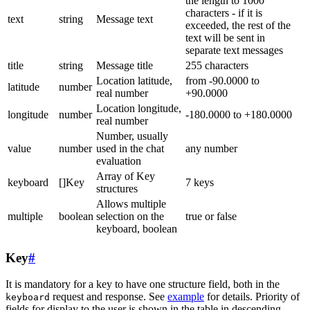
the length to 1000
characters - if it is
text
string
Message text
exceeded, the rest of the
text will be sent in
separate text messages
title
string
Message title
255 characters
Location latitude,
from -90.0000 to
latitude
number
real number
+90.0000
Location longitude,
longitude
number
-180.0000 to +180.0000
real number
Number, usually
value
number
used in the chat
any number
evaluation
Array of Key
keyboard
[]Key
7 keys
structures
Allows multiple
multiple
boolean
selection on the
true or false
keyboard, boolean
Key
#
It is mandatory for a key to have one structure field, both in the
request and response. See
example
for details. Priority of
keyboard
fields for display to the user is shown in the table in descending