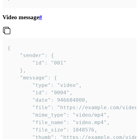
Video message
#
{

	"sender": {

		"id": "001"

	},

	"message": {

		"type": "video",

		"id": "0004",

		"date": 946684800,

		"file": "https://example.com/video.mp4",

		"mime_type": "video/mp4",

		"file_name": "video.mp4",

		"file_size": 1048576,

		"thumb": "https://example.com/video_thumb.png",
