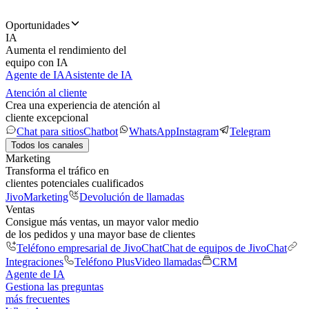
Oportunidades
IA
Aumenta el rendimiento del
equipo con IA
Agente de IA
Asistente de IA
Atención al cliente
Crea una experiencia de atención al
cliente excepcional
Chat para sitios
Chatbot
WhatsApp
Instagram
Telegram
Todos los canales
Marketing
Transforma el tráfico en
clientes potenciales cualificados
JivoMarketing
Devolución de llamadas
Ventas
Consigue más ventas, un mayor valor medio
de los pedidos y una mayor base de clientes
Teléfono empresarial de JivoChat
Chat de equipos de JivoChat
Integraciones
Teléfono Plus
Video llamadas
CRM
Agente de IA
Gestiona las preguntas
más frecuentes