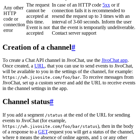
The request
In case of an HTTP code
5xx
or if
Any other
cannot be
connection fails it is recommended to
HTTP
accepted at
resend the request up to 3 times with an
code or
this time.
interval of 3-60 seconds. Inform the user
connection
Event is not
that the event is temporarily undeliverable.
error
accepted
Contact server support
Creation of a channel
#
To create a Chat API channel in JivoChat, use the
JivoChat app
.
Once created, a
URL
, that you can use to send events to JivoChat,
will be available to you in the settings of the channel, for example:
. To receive messages from
https://wh.jivosite.com/foo/bar
JivoChat, set up a custom server and add the URL to receive events
in the channel settings in the app.
Channel status
#
If you add a segment
at the end of the URL for sending
/status
events to JivoChat (for example,
), then in the body
https://wh.jivosite.com/foo/bar/status
of a response to a
GET
-request you will get a status of the channel,
where
means the absence of online agents, and
or any other
0
1