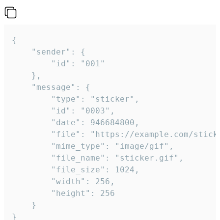
{

	"sender": {

		"id": "001"

	},

	"message": {

		"type": "sticker",

		"id": "0003",

		"date": 946684800,

		"file": "https://example.com/sticker.gif",

		"mime_type": "image/gif",

		"file_name": "sticker.gif",

		"file_size": 1024,

		"width": 256,

		"height": 256

	}

}