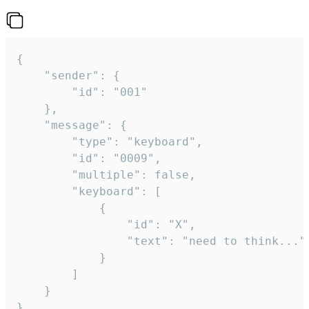
{

	"sender": {

		"id": "001"

	},

	"message": {

		"type": "keyboard",

		"id": "0009",

		"multiple": false,

		"keyboard": [

			{

				"id": "X",

				"text": "need to think..."

			}

		]

	}

}