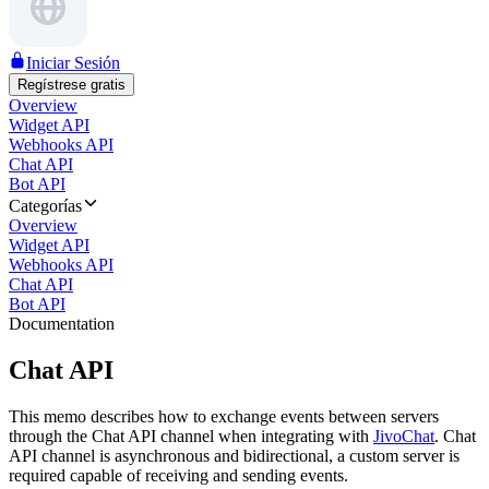
Iniciar Sesión
Regístrese gratis
Overview
Widget API
Webhooks API
Chat API
Bot API
Categorías
Overview
Widget API
Webhooks API
Chat API
Bot API
Documentation
Chat API
This memo describes how to exchange events between servers
through the Chat API channel when integrating with
JivoChat
. Chat
API channel is asynchronous and bidirectional, a custom server is
required capable of receiving and sending events.