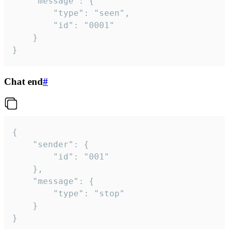
	"message": {

		"type": "seen",

		"id": "0001"

	}

}
Chat end
#
{

	"sender": {

		"id": "001"

	},

	"message": {

		"type": "stop"

	}

}