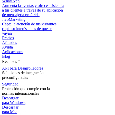
WhatsApp
Aumenta las ventas y ofrece asistencia
a tus clientes a través de su aplicación
de mensajería preferida
JivoMarketing
Capta la atención de tus visitantes:
capta su interés antes de que se
vayan
Precios
Afiliados
Ayuda
Aplicaciones
Blog
Recursos
API para Desarrolladores
Soluciones de integración
preconfiguradas
Seguridad
Protección que cumple con las
normas internacionales
Descargar
para Windows
Descargar
para Mac