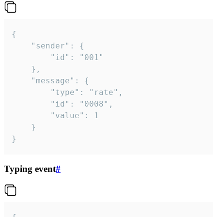
{

	"sender": {

		"id": "001"

	},

	"message": {

		"type": "rate",

		"id": "0008",

		"value": 1

	}

}
Typing event
#