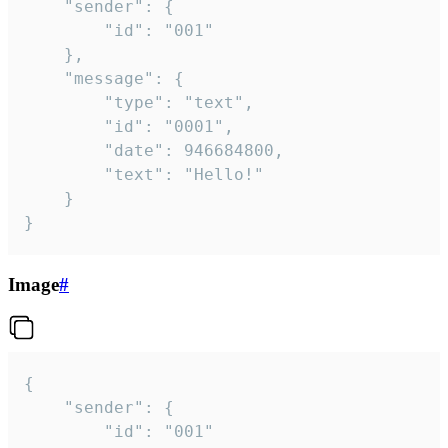
	"sender": {

		"id": "001"

	},

	"message": {

		"type": "text",

		"id": "0001",

		"date": 946684800,

		"text": "Hello!"

	}

}
Image
#
{

	"sender": {

		"id": "001"
