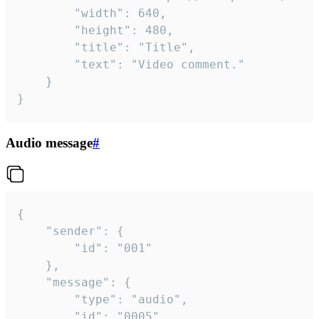
		"width": 640,

		"height": 480,

		"title": "Title",

		"text": "Video comment."

	}

}
Audio message
#
{

	"sender": {

		"id": "001"

	},

	"message": {

		"type": "audio",

		"id": "0005",
