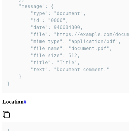
	"message": {

		"type": "document",

		"id": "0006",

		"date": 946684800,

		"file": "https://example.com/document.pdf",

		"mime_type": "application/pdf",

		"file_name": "document.pdf",

		"file_size": 512,

		"title": "Title",

		"text": "Document comment."

	}

}
Location
#
{
