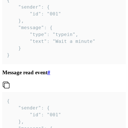
{

	"sender": {

		"id": "001"

	},

	"message": {

		"type": "typein",

		"text": "Wait a minute"

	}

}
Message read event
#
{

	"sender": {

		"id": "001"

	},
