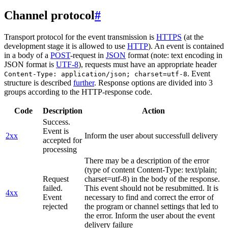
Channel protocol
#
Transport protocol for the event transmission is
HTTPS
(at the
development stage it is allowed to use
HTTP
). An event is contained
in a body of a
POST
-request in
JSON
format (note: text encoding in
JSON format is
UTF-8
), requests must have an appropriate header
. Event
Content-Type: application/json; charset=utf-8
structure is described
further
. Response options are divided into 3
groups according to the HTTP-response code.
Code
Description
Action
Success.
Event is
2xx
Inform the user about successfull delivery
accepted for
processing
There may be a description of the error
(type of content Content-Type: text/plain;
Request
charset=utf-8) in the body of the response.
failed.
This event should not be resubmitted. It is
4xx
Event
necessary to find and correct the error of
rejected
the program or channel settings that led to
the error. Inform the user about the event
delivery failure