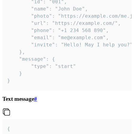
		"id": "001",

		"name": "John Doe",

		"photo": "https://example.com/me.jpg",

		"url": "https://example.com/",

		"phone": "+1 234 568 890",

		"email": "me@example.com",

		"invite": "Hello! May I help you?"

	},

	"message": {

		"type": "start"

	}

}
Text message
#
{
