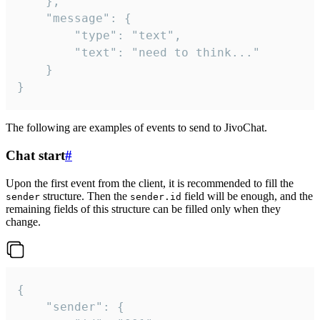
	},

	"message": {

		"type": "text",

		"text": "need to think..."

	}

}
The following are examples of events to send to JivoChat.
Chat start
#
Upon the first event from the client, it is recommended to fill the
structure. Then the
field will be enough, and the
sender
sender.id
remaining fields of this structure can be filled only when they
change.
{

	"sender": {
