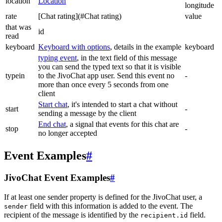
location
Location
longitude
rate
[Chat rating](#Chat rating)
value
that was
id
read
keyboard
Keyboard with options
, details in the example
keyboard
typing event
, in the text field of this message
you can send the typed text so that it is visible
typein
to the JivoChat app user. Send this event no
-
more than once every 5 seconds from one
client
Start chat
, it's intended to start a chat without
start
-
sending a message by the client
End chat
, a signal that events for this chat are
stop
-
no longer accepted
Event Examples
#
JivoChat Event Examples
#
If at least one sender property is defined for the JivoChat user, a
field with this information is added to the event. The
sender
recipient of the message is identified by the
field.
recipient.id