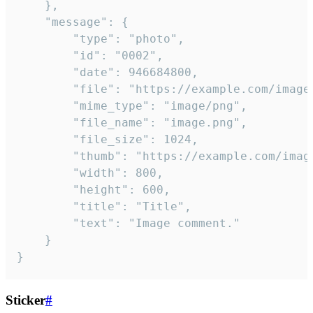
	},

	"message": {

		"type": "photo",

		"id": "0002",

		"date": 946684800,

		"file": "https://example.com/image.png",

		"mime_type": "image/png",

		"file_name": "image.png",

		"file_size": 1024,

		"thumb": "https://example.com/image_thumb.png",

		"width": 800,

		"height": 600,

		"title": "Title",

		"text": "Image comment."

	}

}
Sticker
#