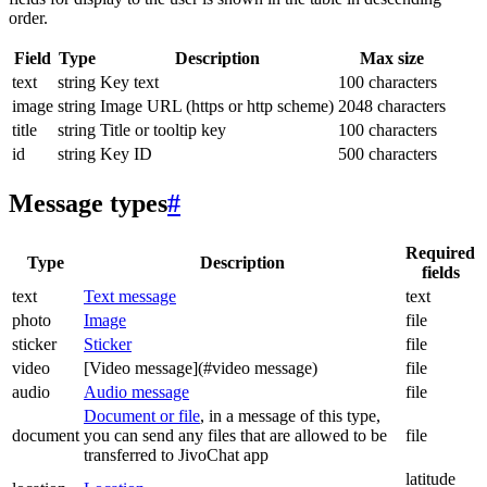
order.
Field
Type
Description
Max size
text
string
Key text
100 characters
image
string
Image URL (https or http scheme)
2048 characters
title
string
Title or tooltip key
100 characters
id
string
Key ID
500 characters
Message types
#
Required
Type
Description
fields
text
Text message
text
photo
Image
file
sticker
Sticker
file
video
[Video message](#video message)
file
audio
Audio message
file
Document or file
, in a message of this type,
document
you can send any files that are allowed to be
file
transferred to JivoChat app
latitude