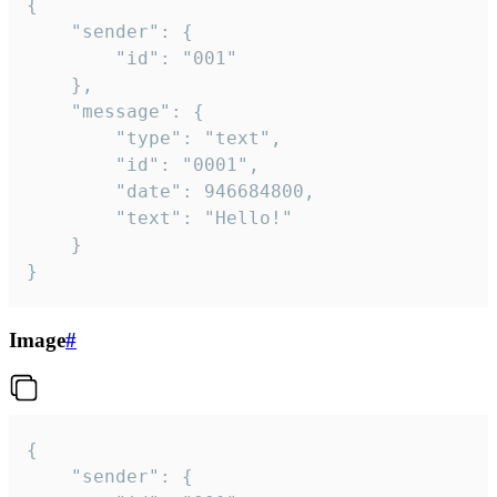
{

	"sender": {

		"id": "001"

	},

	"message": {

		"type": "text",

		"id": "0001",

		"date": 946684800,

		"text": "Hello!"

	}

}
Image
#
{

	"sender": {
