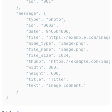
		"id": "001"

	},

	"message": {

		"type": "photo",

		"id": "0002",

		"date": 946684800,

		"file": "https://example.com/image.png",

		"mime_type": "image/png",

		"file_name": "image.png",

		"file_size": 1024,

		"thumb": "https://example.com/image_thumb.png",

		"width": 800,

		"height": 600,

		"title": "Title",

		"text": "Image comment."

	}

}