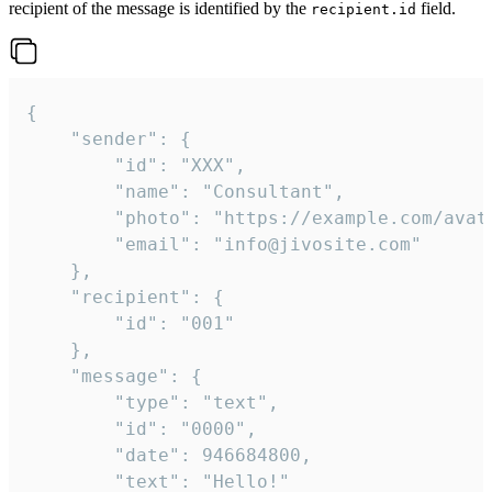
recipient of the message is identified by the
field.
recipient.id
{

	"sender": {

		"id": "XXX",

		"name": "Consultant",

		"photo": "https://example.com/avatar.png",

		"email": "info@jivosite.com"

	},

	"recipient": {

		"id": "001"

	},

	"message": {

		"type": "text",

		"id": "0000",

		"date": 946684800,

		"text": "Hello!"
