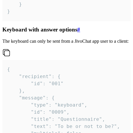
	}

}
Keyboard with answer options
#
The keyboard can only be sent from a JivoChat app user to a client:
{

	"recipient": {

		"id": "001"

	},

	"message": {

		"type": "keyboard",

		"id": "0009",

		"title": "Questionnaire",

		"text": "To be or not to be?",
