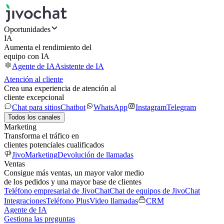
Oportunidades
IA
Aumenta el rendimiento del
equipo con IA
Agente de IA
Asistente de IA
Atención al cliente
Crea una experiencia de atención al
cliente excepcional
Chat para sitios
Chatbot
WhatsApp
Instagram
Telegram
Todos los canales
Marketing
Transforma el tráfico en
clientes potenciales cualificados
JivoMarketing
Devolución de llamadas
Ventas
Consigue más ventas, un mayor valor medio
de los pedidos y una mayor base de clientes
Teléfono empresarial de JivoChat
Chat de equipos de JivoChat
Integraciones
Teléfono Plus
Video llamadas
CRM
Agente de IA
Gestiona las preguntas