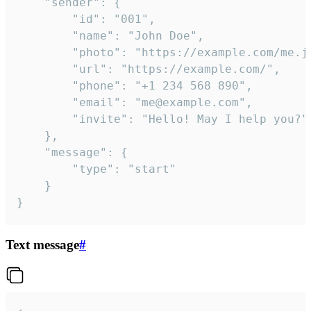
	"sender": {

		"id": "001",

		"name": "John Doe",

		"photo": "https://example.com/me.jpg",

		"url": "https://example.com/",

		"phone": "+1 234 568 890",

		"email": "me@example.com",

		"invite": "Hello! May I help you?"

	},

	"message": {

		"type": "start"

	}

}
Text message
#