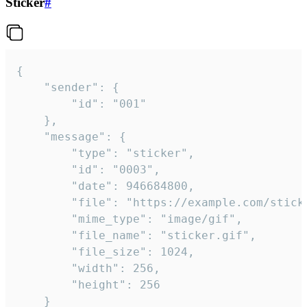
Sticker
#
{

	"sender": {

		"id": "001"

	},

	"message": {

		"type": "sticker",

		"id": "0003",

		"date": 946684800,

		"file": "https://example.com/sticker.gif",

		"mime_type": "image/gif",

		"file_name": "sticker.gif",

		"file_size": 1024,

		"width": 256,

		"height": 256

	}
