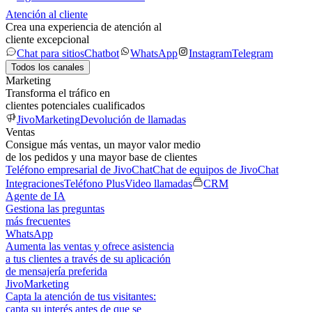
Atención al cliente
Crea una experiencia de atención al
cliente excepcional
Chat para sitios
Chatbot
WhatsApp
Instagram
Telegram
Todos los canales
Marketing
Transforma el tráfico en
clientes potenciales cualificados
JivoMarketing
Devolución de llamadas
Ventas
Consigue más ventas, un mayor valor medio
de los pedidos y una mayor base de clientes
Teléfono empresarial de JivoChat
Chat de equipos de JivoChat
Integraciones
Teléfono Plus
Video llamadas
CRM
Agente de IA
Gestiona las preguntas
más frecuentes
WhatsApp
Aumenta las ventas y ofrece asistencia
a tus clientes a través de su aplicación
de mensajería preferida
JivoMarketing
Capta la atención de tus visitantes:
capta su interés antes de que se