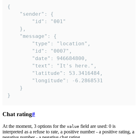
{

	"sender": {

		"id": "001"

	},

	"message": {

		"type": "location",

		"id": "0007",

		"date": 946684800,

		"text": "It's here.",

		"latitude": 53.3416484,

		"longitude": -6.2868531

	}

}
Chat rating
#
At the moment, 3 options for the
field are used: 0 is
value
interpreted as a refuse to rate, a positive number - a positive rating, a
negative number - a negative chat rating.