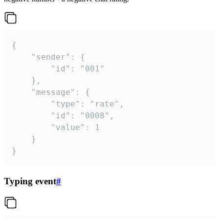
{

	"sender": {

		"id": "001"

	},

	"message": {

		"type": "rate",

		"id": "0008",

		"value": 1

	}

}
Typing event
#