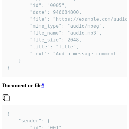
		"id": "0005",

		"date": 946684800,

		"file": "https://example.com/audio.mp3",

		"mime_type": "audio/mpeg",

		"file_name": "audio.mp3",

		"file_size": 2048,

		"title": "Title",

		"text": "Audio message comment."

	}

}
Document or file
#
{

	"sender": {

		"id": "001"
