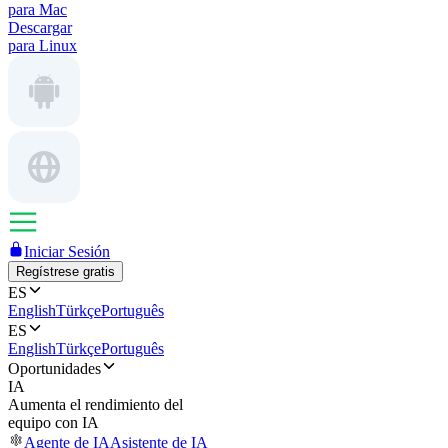
para Mac
Descargar
para Linux
Iniciar Sesión
Regístrese gratis
ES
English
Türkçe
Português
ES
English
Türkçe
Português
Oportunidades
IA
Aumenta el rendimiento del
equipo con IA
Agente de IA
Asistente de IA