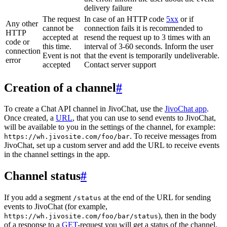
delivery failure
The request
In case of an HTTP code
5xx
or if
Any other
cannot be
connection fails it is recommended to
HTTP
accepted at
resend the request up to 3 times with an
code or
this time.
interval of 3-60 seconds. Inform the user
connection
Event is not
that the event is temporarily undeliverable.
error
accepted
Contact server support
Creation of a channel
#
To create a Chat API channel in JivoChat, use the
JivoChat app
.
Once created, a
URL
, that you can use to send events to JivoChat,
will be available to you in the settings of the channel, for example:
. To receive messages from
https://wh.jivosite.com/foo/bar
JivoChat, set up a custom server and add the URL to receive events
in the channel settings in the app.
Channel status
#
If you add a segment
at the end of the URL for sending
/status
events to JivoChat (for example,
), then in the body
https://wh.jivosite.com/foo/bar/status
of a response to a
GET
-request you will get a status of the channel,