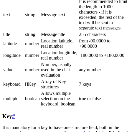
It is recommended to limit
the length to 1000
characters - if it is
text
string
Message text
exceeded, the rest of the
text will be sent in
separate text messages
title
string
Message title
255 characters
Location latitude,
from -90.0000 to
latitude
number
real number
+90.0000
Location longitude,
longitude
number
-180.0000 to +180.0000
real number
Number, usually
value
number
used in the chat
any number
evaluation
Array of Key
keyboard
[]Key
7 keys
structures
Allows multiple
multiple
boolean
selection on the
true or false
keyboard, boolean
Key
#
It is mandatory for a key to have one structure field, both in the