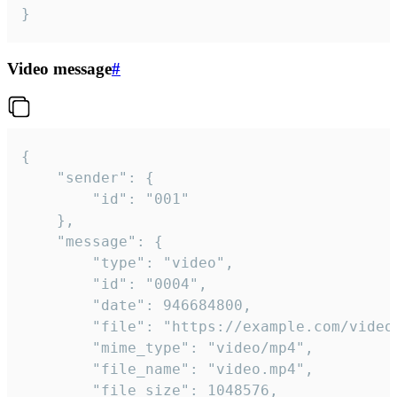
}
Video message
#
{

	"sender": {

		"id": "001"

	},

	"message": {

		"type": "video",

		"id": "0004",

		"date": 946684800,

		"file": "https://example.com/video.mp4",

		"mime_type": "video/mp4",

		"file_name": "video.mp4",

		"file_size": 1048576,
