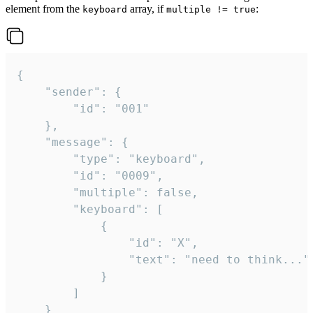
element from the
array, if
:
keyboard
multiple != true
{

	"sender": {

		"id": "001"

	},

	"message": {

		"type": "keyboard",

		"id": "0009",

		"multiple": false,

		"keyboard": [

			{

				"id": "X",

				"text": "need to think..."

			}

		]

	}
