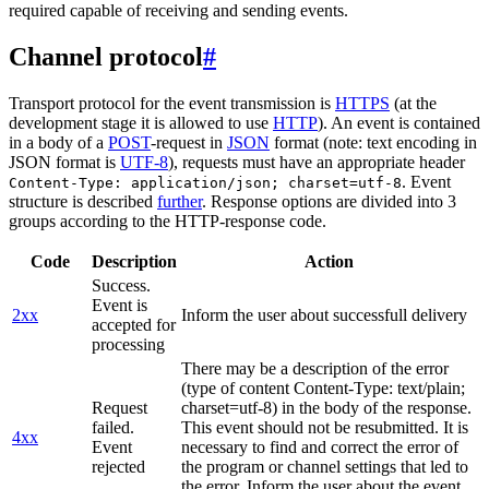
required capable of receiving and sending events.
Channel protocol
#
Transport protocol for the event transmission is
HTTPS
(at the
development stage it is allowed to use
HTTP
). An event is contained
in a body of a
POST
-request in
JSON
format (note: text encoding in
JSON format is
UTF-8
), requests must have an appropriate header
. Event
Content-Type: application/json; charset=utf-8
structure is described
further
. Response options are divided into 3
groups according to the HTTP-response code.
Code
Description
Action
Success.
Event is
2xx
Inform the user about successfull delivery
accepted for
processing
There may be a description of the error
(type of content Content-Type: text/plain;
Request
charset=utf-8) in the body of the response.
failed.
This event should not be resubmitted. It is
4xx
Event
necessary to find and correct the error of
rejected
the program or channel settings that led to
the error. Inform the user about the event