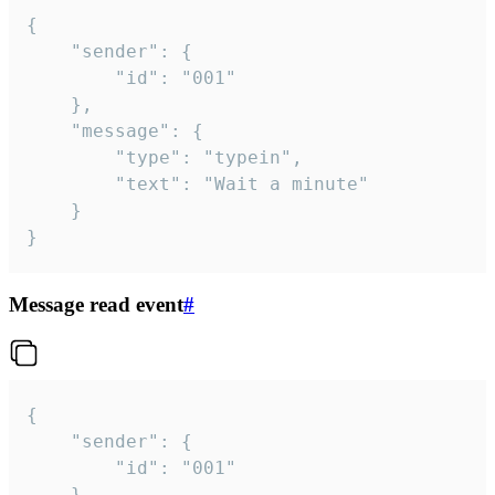
{

	"sender": {

		"id": "001"

	},

	"message": {

		"type": "typein",

		"text": "Wait a minute"

	}

}
Message read event
#
{

	"sender": {

		"id": "001"

	},
