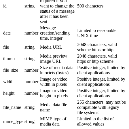
required if you
id
string
want to change the
500 characters
status of a message
after it has been
sent
Message
Limited to reasonable
date
number
creation/sending
UNIX time
time, integer
2048 characters, valid
file
string
Media URL
scheme https or http
Media preview
2048 characters, valid
thumb
string
image URL
https or http scheme
Size of media data
Positive integer, limited by
file_size
number
in octets (bytes)
client applications
Image or video
Positive integer, limited by
width
number
width in pixels
client applications
Image or video
Positive integer, limited by
height
number
height in pixels
client applications
255 characters, may not be
Media data file
file_name
string
compatible with legacy
name
file systems!
MIME type of
Limited to the list of
mime_type
string
media data
allowed values