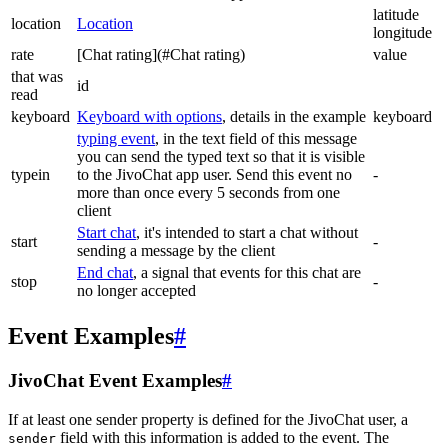
latitude
location
Location
longitude
rate
[Chat rating](#Chat rating)
value
that was
id
read
keyboard
Keyboard with options
, details in the example
keyboard
typing event
, in the text field of this message
you can send the typed text so that it is visible
typein
to the JivoChat app user. Send this event no
-
more than once every 5 seconds from one
client
Start chat
, it's intended to start a chat without
start
-
sending a message by the client
End chat
, a signal that events for this chat are
stop
-
no longer accepted
Event Examples
#
JivoChat Event Examples
#
If at least one sender property is defined for the JivoChat user, a
field with this information is added to the event. The
sender