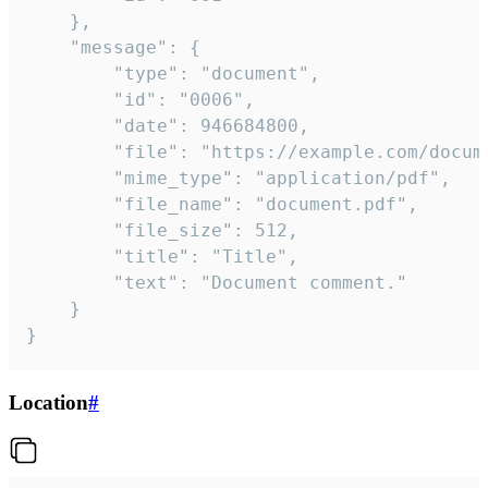
	},

	"message": {

		"type": "document",

		"id": "0006",

		"date": 946684800,

		"file": "https://example.com/document.pdf",

		"mime_type": "application/pdf",

		"file_name": "document.pdf",

		"file_size": 512,

		"title": "Title",

		"text": "Document comment."

	}

}
Location
#