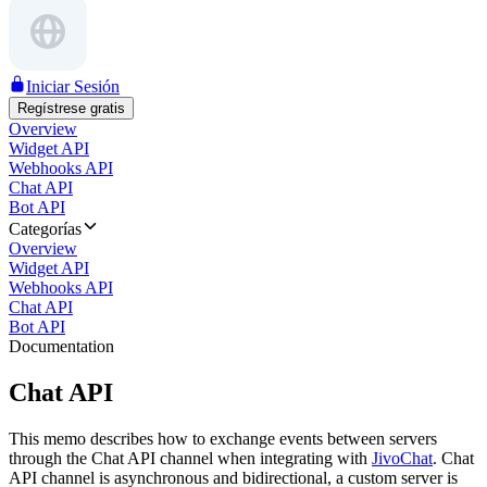
Iniciar Sesión
Regístrese gratis
Overview
Widget API
Webhooks API
Chat API
Bot API
Categorías
Overview
Widget API
Webhooks API
Chat API
Bot API
Documentation
Chat API
This memo describes how to exchange events between servers
through the Chat API channel when integrating with
JivoChat
. Chat
API channel is asynchronous and bidirectional, a custom server is