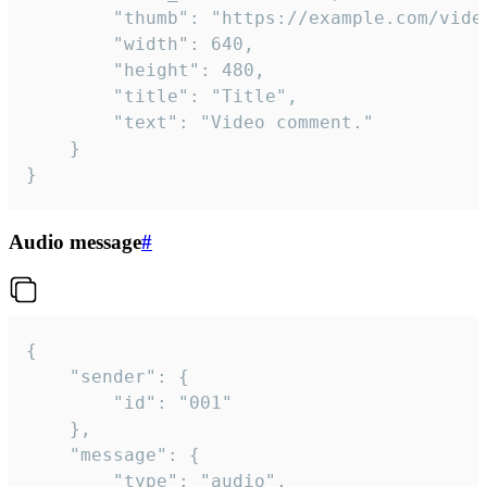
		"thumb": "https://example.com/video_thumb.png",

		"width": 640,

		"height": 480,

		"title": "Title",

		"text": "Video comment."

	}

}
Audio message
#
{

	"sender": {

		"id": "001"

	},

	"message": {

		"type": "audio",
