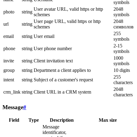
symbols
User avatar URL, valid https or http
2048
photo
string
schemes
symbols
User page URL, valid https or http
2048
url
string
schemes
символов
255
email
string
User email
symbols
2-15
phone
string
User phone number
symbols
1000
invite
string
Client invitation text
symbols
group
string
Department a client applies to
10 digits
255
intent
string
Subject of a customer's request
characters
2048
crm_link
string
Client URL in a CRM system
characters
Message
#
Field
Type
Description
Max size
Message
identificator,