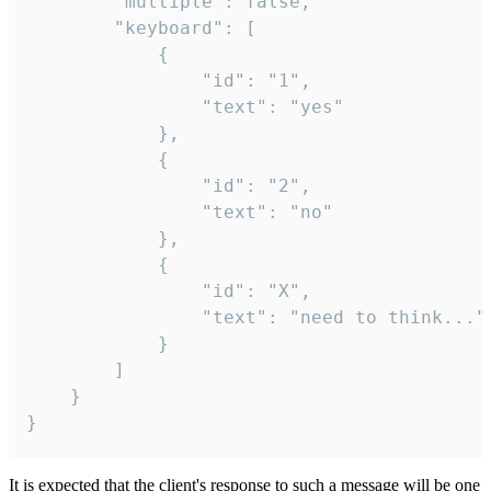
		"multiple": false,

		"keyboard": [

			{

				"id": "1",

				"text": "yes"

			},

			{

				"id": "2",

				"text": "no"

			},

			{

				"id": "X",

				"text": "need to think..."

			}

		]

	}

}
It is expected that the client's response to such a message will be one