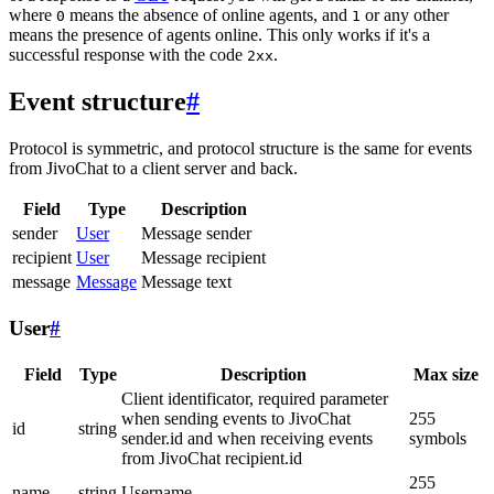
where
means the absence of online agents, and
or any other
0
1
means the presence of agents online. This only works if it's a
successful response with the code
.
2xx
Event structure
#
Protocol is symmetric, and protocol structure is the same for events
from JivoChat to a client server and back.
Field
Type
Description
sender
User
Message sender
recipient
User
Message recipient
message
Message
Message text
User
#
Field
Type
Description
Max size
Client identificator, required parameter
when sending events to JivoChat
255
id
string
sender.id and when receiving events
symbols
from JivoChat recipient.id
255
name
string
Username