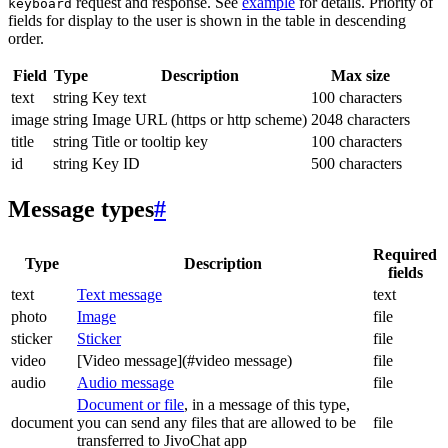
request and response. See
example
for details. Priority of
keyboard
fields for display to the user is shown in the table in descending
order.
Field
Type
Description
Max size
text
string
Key text
100 characters
image
string
Image URL (https or http scheme)
2048 characters
title
string
Title or tooltip key
100 characters
id
string
Key ID
500 characters
Message types
#
Required
Type
Description
fields
text
Text message
text
photo
Image
file
sticker
Sticker
file
video
[Video message](#video message)
file
audio
Audio message
file
Document or file
, in a message of this type,
document
you can send any files that are allowed to be
file
transferred to JivoChat app