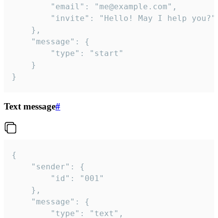
		"email": "me@example.com",

		"invite": "Hello! May I help you?"

	},

	"message": {

		"type": "start"

	}

}
Text message
#
{

	"sender": {

		"id": "001"

	},

	"message": {

		"type": "text",
