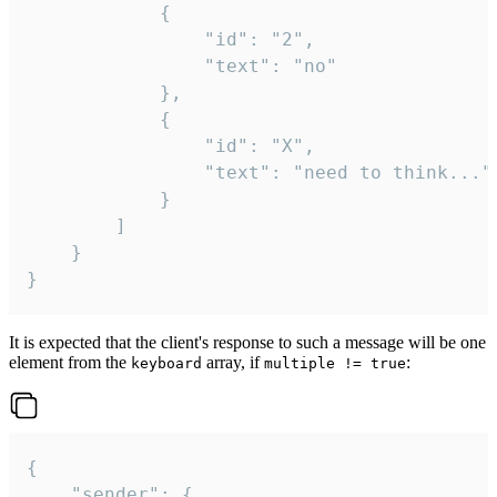
			{

				"id": "2",

				"text": "no"

			},

			{

				"id": "X",

				"text": "need to think..."

			}

		]

	}

}
It is expected that the client's response to such a message will be one
element from the
array, if
:
keyboard
multiple != true
{

	"sender": {
