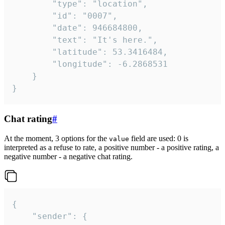
		"type": "location",

		"id": "0007",

		"date": 946684800,

		"text": "It's here.",

		"latitude": 53.3416484,

		"longitude": -6.2868531

	}

}
Chat rating
#
At the moment, 3 options for the
field are used: 0 is
value
interpreted as a refuse to rate, a positive number - a positive rating, a
negative number - a negative chat rating.
{

	"sender": {
