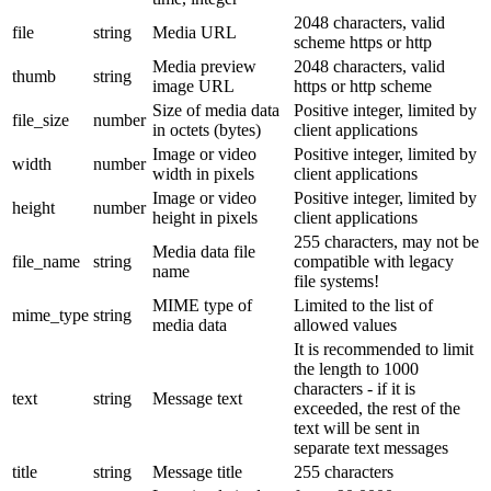
2048 characters, valid
file
string
Media URL
scheme https or http
Media preview
2048 characters, valid
thumb
string
image URL
https or http scheme
Size of media data
Positive integer, limited by
file_size
number
in octets (bytes)
client applications
Image or video
Positive integer, limited by
width
number
width in pixels
client applications
Image or video
Positive integer, limited by
height
number
height in pixels
client applications
255 characters, may not be
Media data file
file_name
string
compatible with legacy
name
file systems!
MIME type of
Limited to the list of
mime_type
string
media data
allowed values
It is recommended to limit
the length to 1000
characters - if it is
text
string
Message text
exceeded, the rest of the
text will be sent in
separate text messages
title
string
Message title
255 characters