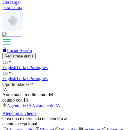
Descargar
para Linux
Iniciar Sesión
Regístrese gratis
ES
English
Türkçe
Português
ES
English
Türkçe
Português
Oportunidades
IA
Aumenta el rendimiento del
equipo con IA
Agente de IA
Asistente de IA
Atención al cliente
Crea una experiencia de atención al
cliente excepcional
Chat para sitios
Chatbot
WhatsApp
Instagram
Telegram