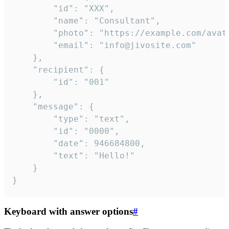
		"id": "XXX",

		"name": "Consultant",

		"photo": "https://example.com/avatar.png",

		"email": "info@jivosite.com"

	},

	"recipient": {

		"id": "001"

	},

	"message": {

		"type": "text",

		"id": "0000",

		"date": 946684800,

		"text": "Hello!"

	}

}
Keyboard with answer options
#