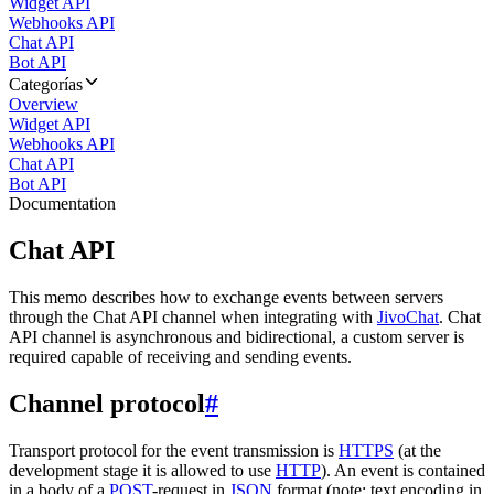
Widget API
Webhooks API
Chat API
Bot API
Categorías
Overview
Widget API
Webhooks API
Chat API
Bot API
Documentation
Chat API
This memo describes how to exchange events between servers
through the Chat API channel when integrating with
JivoChat
. Chat
API channel is asynchronous and bidirectional, a custom server is
required capable of receiving and sending events.
Channel protocol
#
Transport protocol for the event transmission is
HTTPS
(at the
development stage it is allowed to use
HTTP
). An event is contained
in a body of a
POST
-request in
JSON
format (note: text encoding in