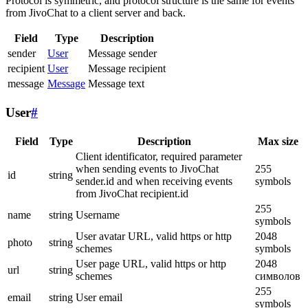
Protocol is symmetric, and protocol structure is the same for events
from JivoChat to a client server and back.
Field
Type
Description
sender
User
Message sender
recipient
User
Message recipient
message
Message
Message text
User
#
Field
Type
Description
Max size
Client identificator, required parameter
when sending events to JivoChat
255
id
string
sender.id and when receiving events
symbols
from JivoChat recipient.id
255
name
string
Username
symbols
User avatar URL, valid https or http
2048
photo
string
schemes
symbols
User page URL, valid https or http
2048
url
string
schemes
символов
255
email
string
User email
symbols