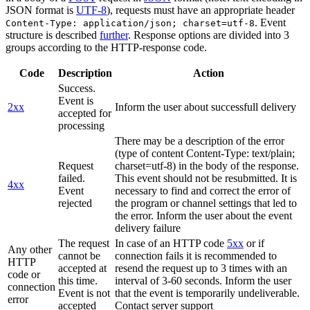
JSON format is
UTF-8
), requests must have an appropriate header
. Event
Content-Type: application/json; charset=utf-8
structure is described
further
. Response options are divided into 3
groups according to the HTTP-response code.
Code
Description
Action
Success.
Event is
2xx
Inform the user about successfull delivery
accepted for
processing
There may be a description of the error
(type of content Content-Type: text/plain;
Request
charset=utf-8) in the body of the response.
failed.
This event should not be resubmitted. It is
4xx
Event
necessary to find and correct the error of
rejected
the program or channel settings that led to
the error. Inform the user about the event
delivery failure
The request
In case of an HTTP code
5xx
or if
Any other
cannot be
connection fails it is recommended to
HTTP
accepted at
resend the request up to 3 times with an
code or
this time.
interval of 3-60 seconds. Inform the user
connection
Event is not
that the event is temporarily undeliverable.
error
accepted
Contact server support