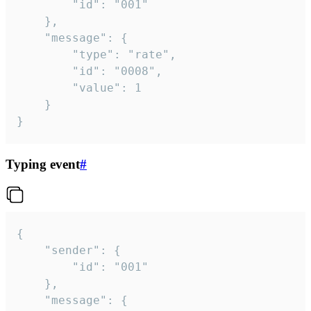
		"id": "001"

	},

	"message": {

		"type": "rate",

		"id": "0008",

		"value": 1

	}

}
Typing event
#
{

	"sender": {

		"id": "001"

	},

	"message": {
