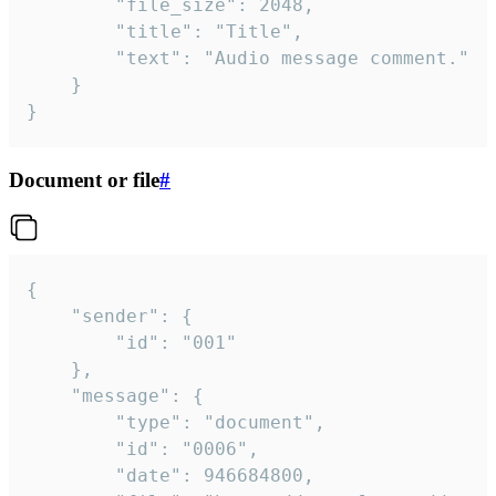
		"file_size": 2048,

		"title": "Title",

		"text": "Audio message comment."

	}

}
Document or file
#
{

	"sender": {

		"id": "001"

	},

	"message": {

		"type": "document",

		"id": "0006",

		"date": 946684800,
