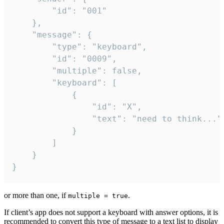
		"id": "001"

	},

	"message": {

		"type": "keyboard",

		"id": "0009",

		"multiple": false,

		"keyboard": [

			{

				"id": "X",

				"text": "need to think..."

			}

		]

	}

}
or more than one, if
.
multiple = true
If client’s app does not support a keyboard with answer options, it is
recommended to convert this type of message to a text list to display