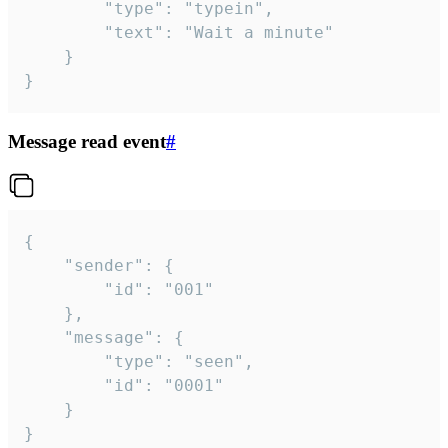
		"type": "typein",

		"text": "Wait a minute"

	}

}
Message read event
#
{

	"sender": {

		"id": "001"

	},

	"message": {

		"type": "seen",

		"id": "0001"

	}

}