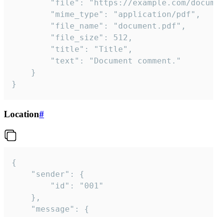
		"file": "https://example.com/document.pdf",

		"mime_type": "application/pdf",

		"file_name": "document.pdf",

		"file_size": 512,

		"title": "Title",

		"text": "Document comment."

	}

}
Location
#
{

	"sender": {

		"id": "001"

	},

	"message": {
