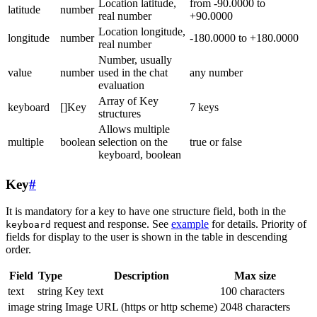
Location latitude,
from -90.0000 to
latitude
number
real number
+90.0000
Location longitude,
longitude
number
-180.0000 to +180.0000
real number
Number, usually
value
number
used in the chat
any number
evaluation
Array of Key
keyboard
[]Key
7 keys
structures
Allows multiple
multiple
boolean
selection on the
true or false
keyboard, boolean
Key
#
It is mandatory for a key to have one structure field, both in the
request and response. See
example
for details. Priority of
keyboard
fields for display to the user is shown in the table in descending
order.
Field
Type
Description
Max size
text
string
Key text
100 characters
image
string
Image URL (https or http scheme)
2048 characters