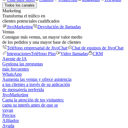
Todos los canales
Marketing
Transforma el tráfico en
clientes potenciales cualificados
JivoMarketing
Devolución de llamadas
Ventas
Consigue más ventas, un mayor valor medio
de los pedidos y una mayor base de clientes
Teléfono empresarial de JivoChat
Chat de equipos de JivoChat
Integraciones
Teléfono Plus
Video llamadas
CRM
Agente de IA
Gestiona las preguntas
más frecuentes
WhatsApp
Aumenta las ventas y ofrece asistencia
a tus clientes a través de su aplicación
de mensajería preferida
JivoMarketing
Capta la atención de tus visitantes:
capta su interés antes de que se
vayan
Precios
Afiliados
Ayuda