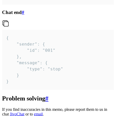
Chat end
#
{

	"sender": {

		"id": "001"

	},

	"message": {

		"type": "stop"

	}

}
Problem solving
#
If you find inaccuracies in this memo, please report them to us in
chat
JivoChat
or to
email
.