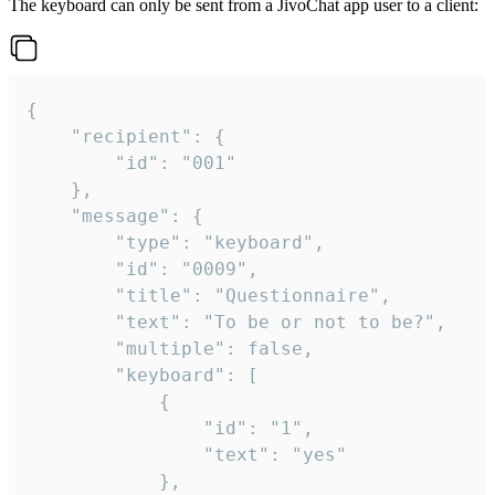
The keyboard can only be sent from a JivoChat app user to a client:
{

	"recipient": {

		"id": "001"

	},

	"message": {

		"type": "keyboard",

		"id": "0009",

		"title": "Questionnaire",

		"text": "To be or not to be?",

		"multiple": false,

		"keyboard": [

			{

				"id": "1",

				"text": "yes"

			},
