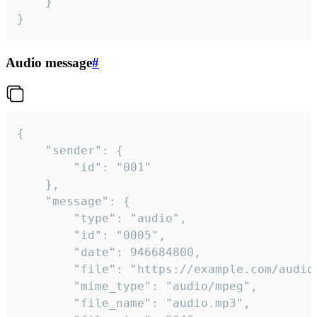
	}

}
Audio message
#
{

	"sender": {

		"id": "001"

	},

	"message": {

		"type": "audio",

		"id": "0005",

		"date": 946684800,

		"file": "https://example.com/audio.mp3",

		"mime_type": "audio/mpeg",

		"file_name": "audio.mp3",
