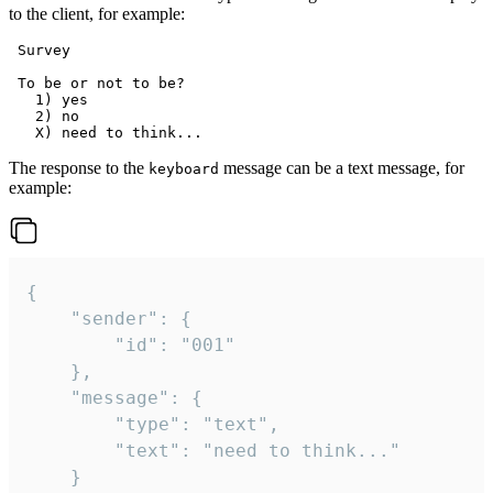
to the client, for example:
 Survey

 To be or not to be?

   1) yes

   2) no

The response to the
message can be a text message, for
keyboard
example:
{

	"sender": {

		"id": "001"

	},

	"message": {

		"type": "text",

		"text": "need to think..."

	}
