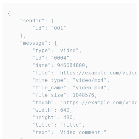
{

	"sender": {

		"id": "001"

	},

	"message": {

		"type": "video",

		"id": "0004",

		"date": 946684800,

		"file": "https://example.com/video.mp4",

		"mime_type": "video/mp4",

		"file_name": "video.mp4",

		"file_size": 1048576,

		"thumb": "https://example.com/video_thumb.png",

		"width": 640,

		"height": 480,

		"title": "Title",

		"text": "Video comment."
