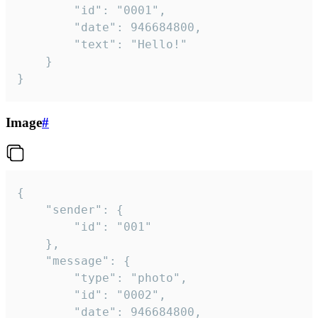
		"id": "0001",

		"date": 946684800,

		"text": "Hello!"

	}

}
Image
#
{

	"sender": {

		"id": "001"

	},

	"message": {

		"type": "photo",

		"id": "0002",

		"date": 946684800,
