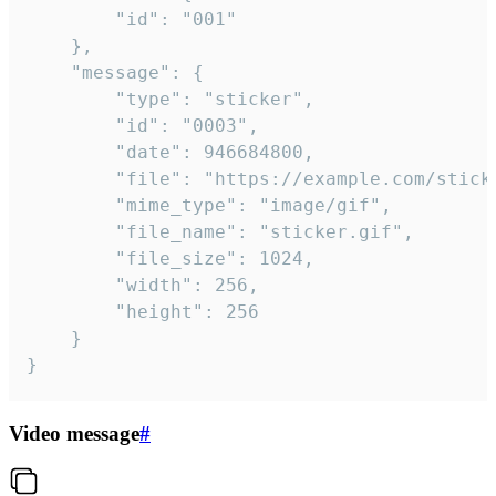
		"id": "001"

	},

	"message": {

		"type": "sticker",

		"id": "0003",

		"date": 946684800,

		"file": "https://example.com/sticker.gif",

		"mime_type": "image/gif",

		"file_name": "sticker.gif",

		"file_size": 1024,

		"width": 256,

		"height": 256

	}

}
Video message
#