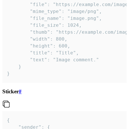
		"file": "https://example.com/image.png",

		"mime_type": "image/png",

		"file_name": "image.png",

		"file_size": 1024,

		"thumb": "https://example.com/image_thumb.png",

		"width": 800,

		"height": 600,

		"title": "Title",

		"text": "Image comment."

	}

}
Sticker
#
{

	"sender": {
