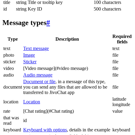
title
string
Title or tooltip key
100 characters
id
string
Key ID
500 characters
Message types
#
Required
Type
Description
fields
text
Text message
text
photo
Image
file
sticker
Sticker
file
video
[Video message](#video message)
file
audio
Audio message
file
Document or file
, in a message of this type,
document
you can send any files that are allowed to be
file
transferred to JivoChat app
latitude
location
Location
longitude
rate
[Chat rating](#Chat rating)
value
that was
id
read
keyboard
Keyboard with options
, details in the example
keyboard