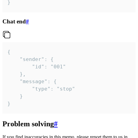
}
Chat end
#
{

	"sender": {

		"id": "001"

	},

	"message": {

		"type": "stop"

	}

}
Problem solving
#
If you find inaccuracies in this memo, please report them to us in