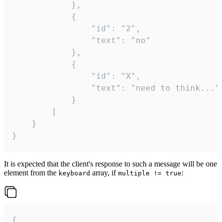
			},

			{

				"id": "2",

				"text": "no"

			},

			{

				"id": "X",

				"text": "need to think..."

			}

		]

	}

}
It is expected that the client's response to such a message will be one
element from the
array, if
:
keyboard
multiple != true
{
