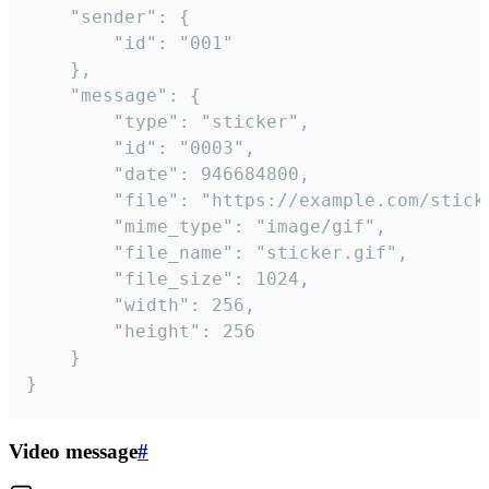
	"sender": {

		"id": "001"

	},

	"message": {

		"type": "sticker",

		"id": "0003",

		"date": 946684800,

		"file": "https://example.com/sticker.gif",

		"mime_type": "image/gif",

		"file_name": "sticker.gif",

		"file_size": 1024,

		"width": 256,

		"height": 256

	}

}
Video message
#