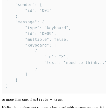
	"sender": {

		"id": "001"

	},

	"message": {

		"type": "keyboard",

		"id": "0009",

		"multiple": false,

		"keyboard": [

			{

				"id": "X",

				"text": "need to think..."

			}

		]

	}

}
or more than one, if
.
multiple = true
If client’s app does not support a keyboard with answer options, it is