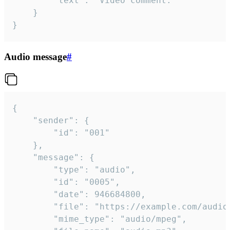
		"text": "Video comment."

	}

}
Audio message
#
{

	"sender": {

		"id": "001"

	},

	"message": {

		"type": "audio",

		"id": "0005",

		"date": 946684800,

		"file": "https://example.com/audio.mp3",

		"mime_type": "audio/mpeg",
