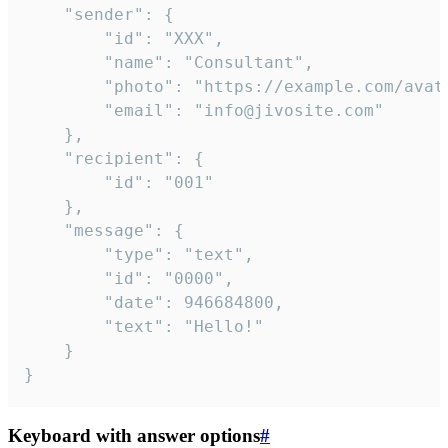
	"sender": {

		"id": "XXX",

		"name": "Consultant",

		"photo": "https://example.com/avatar.png",

		"email": "info@jivosite.com"

	},

	"recipient": {

		"id": "001"

	},

	"message": {

		"type": "text",

		"id": "0000",

		"date": 946684800,

		"text": "Hello!"

	}

}
Keyboard with answer options
#