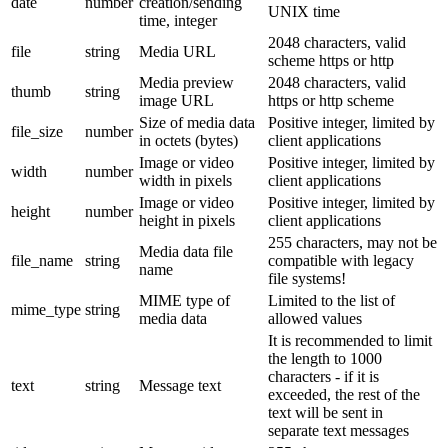
date
number
creation/sending
UNIX time
time, integer
2048 characters, valid
file
string
Media URL
scheme https or http
Media preview
2048 characters, valid
thumb
string
image URL
https or http scheme
Size of media data
Positive integer, limited by
file_size
number
in octets (bytes)
client applications
Image or video
Positive integer, limited by
width
number
width in pixels
client applications
Image or video
Positive integer, limited by
height
number
height in pixels
client applications
255 characters, may not be
Media data file
file_name
string
compatible with legacy
name
file systems!
MIME type of
Limited to the list of
mime_type
string
media data
allowed values
It is recommended to limit
the length to 1000
characters - if it is
text
string
Message text
exceeded, the rest of the
text will be sent in
separate text messages