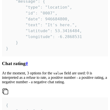
	"message": {

		"type": "location",

		"id": "0007",

		"date": 946684800,

		"text": "It's here.",

		"latitude": 53.3416484,

		"longitude": -6.2868531

	}

}
Chat rating
#
At the moment, 3 options for the
field are used: 0 is
value
interpreted as a refuse to rate, a positive number - a positive rating, a
negative number - a negative chat rating.
{
