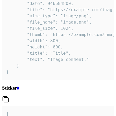
		"date": 946684800,

		"file": "https://example.com/image.png",

		"mime_type": "image/png",

		"file_name": "image.png",

		"file_size": 1024,

		"thumb": "https://example.com/image_thumb.png",

		"width": 800,

		"height": 600,

		"title": "Title",

		"text": "Image comment."

	}

}
Sticker
#
{
