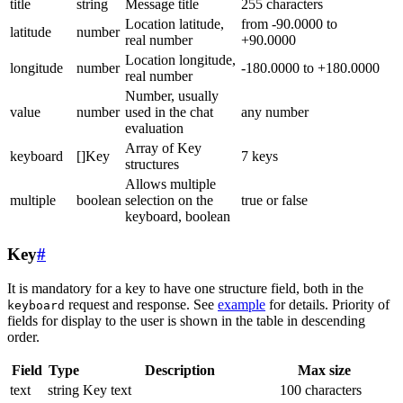
title
string
Message title
255 characters
Location latitude,
from -90.0000 to
latitude
number
real number
+90.0000
Location longitude,
longitude
number
-180.0000 to +180.0000
real number
Number, usually
value
number
used in the chat
any number
evaluation
Array of Key
keyboard
[]Key
7 keys
structures
Allows multiple
multiple
boolean
selection on the
true or false
keyboard, boolean
Key
#
It is mandatory for a key to have one structure field, both in the
request and response. See
example
for details. Priority of
keyboard
fields for display to the user is shown in the table in descending
order.
Field
Type
Description
Max size
text
string
Key text
100 characters