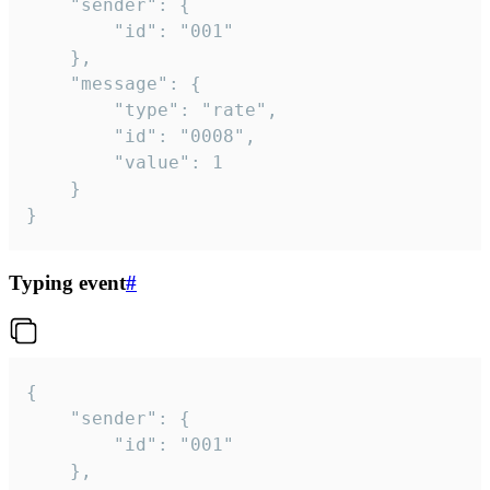
	"sender": {

		"id": "001"

	},

	"message": {

		"type": "rate",

		"id": "0008",

		"value": 1

	}

}
Typing event
#
{

	"sender": {

		"id": "001"

	},
