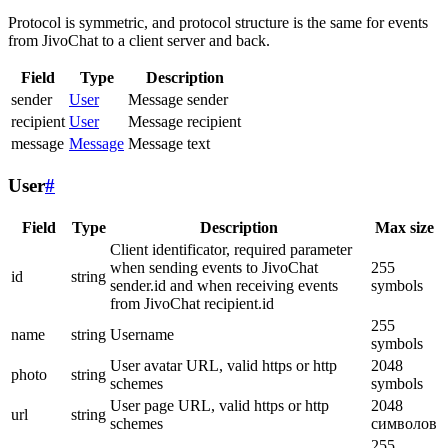
Protocol is symmetric, and protocol structure is the same for events
from JivoChat to a client server and back.
Field
Type
Description
sender
User
Message sender
recipient
User
Message recipient
message
Message
Message text
User
#
Field
Type
Description
Max size
Client identificator, required parameter
when sending events to JivoChat
255
id
string
sender.id and when receiving events
symbols
from JivoChat recipient.id
255
name
string
Username
symbols
User avatar URL, valid https or http
2048
photo
string
schemes
symbols
User page URL, valid https or http
2048
url
string
schemes
символов
255