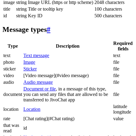
image
string
Image URL (https or http scheme)
2048 characters
title
string
Title or tooltip key
100 characters
id
string
Key ID
500 characters
Message types
#
Required
Type
Description
fields
text
Text message
text
photo
Image
file
sticker
Sticker
file
video
[Video message](#video message)
file
audio
Audio message
file
Document or file
, in a message of this type,
document
you can send any files that are allowed to be
file
transferred to JivoChat app
latitude
location
Location
longitude
rate
[Chat rating](#Chat rating)
value
that was
id
read