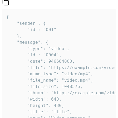
{

	"sender": {

		"id": "001"

	},

	"message": {

		"type": "video",

		"id": "0004",

		"date": 946684800,

		"file": "https://example.com/video.mp4",

		"mime_type": "video/mp4",

		"file_name": "video.mp4",

		"file_size": 1048576,

		"thumb": "https://example.com/video_thumb.png",

		"width": 640,

		"height": 480,

		"title": "Title",
