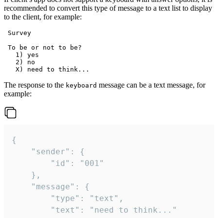
recommended to convert this type of message to a text list to display
to the client, for example:
 Survey

 To be or not to be?

   1) yes

   2) no

The response to the
message can be a text message, for
keyboard
example:
{

	"sender": {

		"id": "001"

	},

	"message": {

		"type": "text",

		"text": "need to think..."
