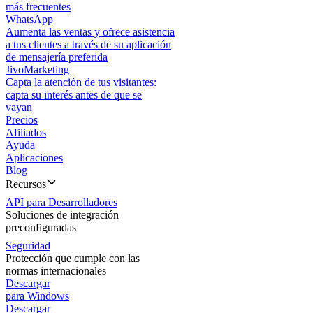
más frecuentes
WhatsApp
Aumenta las ventas y ofrece asistencia
a tus clientes a través de su aplicación
de mensajería preferida
JivoMarketing
Capta la atención de tus visitantes:
capta su interés antes de que se
vayan
Precios
Afiliados
Ayuda
Aplicaciones
Blog
Recursos
API para Desarrolladores
Soluciones de integración
preconfiguradas
Seguridad
Protección que cumple con las
normas internacionales
Descargar
para Windows
Descargar