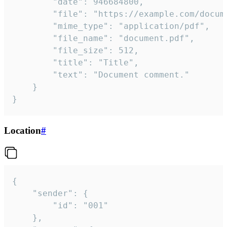
		"date": 946684800,

		"file": "https://example.com/document.pdf",

		"mime_type": "application/pdf",

		"file_name": "document.pdf",

		"file_size": 512,

		"title": "Title",

		"text": "Document comment."

	}

}
Location
#
{

	"sender": {

		"id": "001"

	},
