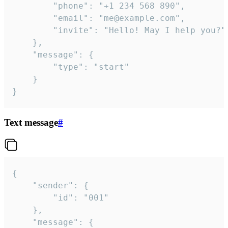
		"phone": "+1 234 568 890",

		"email": "me@example.com",

		"invite": "Hello! May I help you?"

	},

	"message": {

		"type": "start"

	}

}
Text message
#
{

	"sender": {

		"id": "001"

	},

	"message": {
