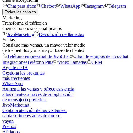
cliente excepcional
Chat para sitios
Chatbot
WhatsApp
Instagram
Telegram
Todos los canales
Marketing
Transforma el tráfico en
clientes potenciales cualificados
JivoMarketing
Devolución de llamadas
Ventas
Consigue más ventas, un mayor valor medio
de los pedidos y una mayor base de clientes
Teléfono empresarial de JivoChat
Chat de equipos de JivoChat
Integraciones
Teléfono Plus
Video llamadas
CRM
Agente de IA
Gestiona las preguntas
más frecuentes
WhatsApp
Aumenta las ventas y ofrece asistencia
a tus clientes a través de su aplicación
de mensajería preferida
JivoMarketing
Capta la atención de tus visitantes:
capta su interés antes de que se
vayan
Precios
Afiliados