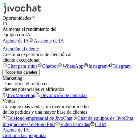
Oportunidades
IA
Aumenta el rendimiento del
equipo con IA
Agente de IA
Asistente de IA
Atención al cliente
Crea una experiencia de atención al
cliente excepcional
Chat para sitios
Chatbot
WhatsApp
Instagram
Telegram
Todos los canales
Marketing
Transforma el tráfico en
clientes potenciales cualificados
JivoMarketing
Devolución de llamadas
Ventas
Consigue más ventas, un mayor valor medio
de los pedidos y una mayor base de clientes
Teléfono empresarial de JivoChat
Chat de equipos de JivoChat
Integraciones
Teléfono Plus
Video llamadas
CRM
Agente de IA
Gestiona las preguntas