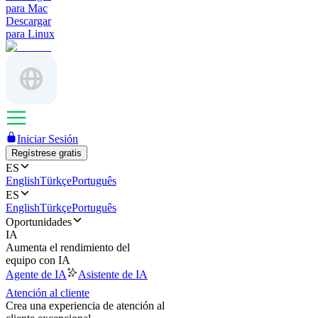
para Mac
Descargar
para Linux
Iniciar Sesión
Regístrese gratis
ES
English
Türkçe
Português
ES
English
Türkçe
Português
Oportunidades
IA
Aumenta el rendimiento del
equipo con IA
Agente de IA
Asistente de IA
Atención al cliente
Crea una experiencia de atención al