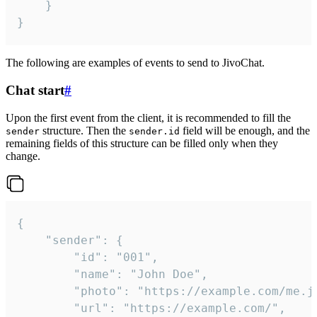
	}

}
The following are examples of events to send to JivoChat.
Chat start
#
Upon the first event from the client, it is recommended to fill the
structure. Then the
field will be enough, and the
sender
sender.id
remaining fields of this structure can be filled only when they
change.
{

	"sender": {

		"id": "001",

		"name": "John Doe",

		"photo": "https://example.com/me.jpg",

		"url": "https://example.com/",
