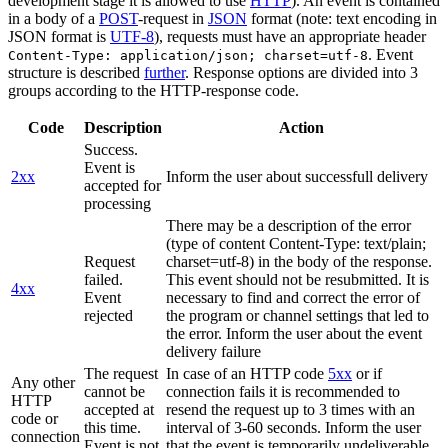
development stage it is allowed to use
HTTP
). An event is contained
in a body of a
POST
-request in
JSON
format (note: text encoding in
JSON format is
UTF-8
), requests must have an appropriate header
. Event
Content-Type: application/json; charset=utf-8
structure is described
further
. Response options are divided into 3
groups according to the HTTP-response code.
Code
Description
Action
Success.
Event is
2xx
Inform the user about successfull delivery
accepted for
processing
There may be a description of the error
(type of content Content-Type: text/plain;
Request
charset=utf-8) in the body of the response.
failed.
This event should not be resubmitted. It is
4xx
Event
necessary to find and correct the error of
rejected
the program or channel settings that led to
the error. Inform the user about the event
delivery failure
The request
In case of an HTTP code
5xx
or if
Any other
cannot be
connection fails it is recommended to
HTTP
accepted at
resend the request up to 3 times with an
code or
this time.
interval of 3-60 seconds. Inform the user
connection
Event is not
that the event is temporarily undeliverable.