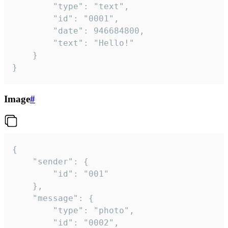
		"type": "text",

		"id": "0001",

		"date": 946684800,

		"text": "Hello!"

	}

}
Image
#
{

	"sender": {

		"id": "001"

	},

	"message": {

		"type": "photo",

		"id": "0002",
