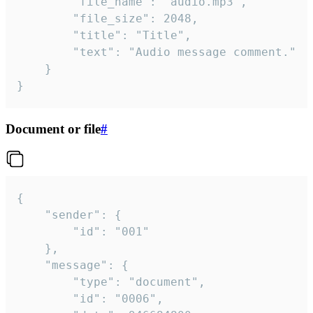
		"file_name": "audio.mp3",

		"file_size": 2048,

		"title": "Title",

		"text": "Audio message comment."

	}

}
Document or file
#
{

	"sender": {

		"id": "001"

	},

	"message": {

		"type": "document",

		"id": "0006",
