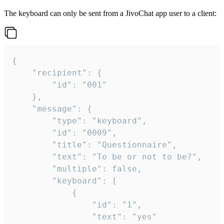
The keyboard can only be sent from a JivoChat app user to a client:
{

	"recipient": {

		"id": "001"

	},

	"message": {

		"type": "keyboard",

		"id": "0009",

		"title": "Questionnaire",

		"text": "To be or not to be?",

		"multiple": false,

		"keyboard": [

			{

				"id": "1",

				"text": "yes"
