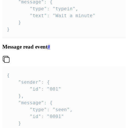
	"message": {

		"type": "typein",

		"text": "Wait a minute"

	}

}
Message read event
#
{

	"sender": {

		"id": "001"

	},

	"message": {

		"type": "seen",

		"id": "0001"

	}
