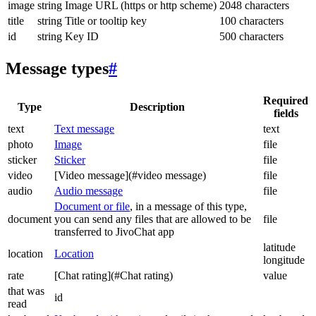
image
string
Image URL (https or http scheme)
2048 characters
title
string
Title or tooltip key
100 characters
id
string
Key ID
500 characters
Message types
#
Required
Type
Description
fields
text
Text message
text
photo
Image
file
sticker
Sticker
file
video
[Video message](#video message)
file
audio
Audio message
file
Document or file
, in a message of this type,
document
you can send any files that are allowed to be
file
transferred to JivoChat app
latitude
location
Location
longitude
rate
[Chat rating](#Chat rating)
value
that was
id
read