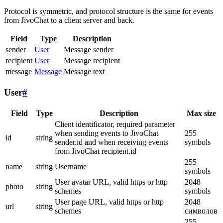
Protocol is symmetric, and protocol structure is the same for events
from JivoChat to a client server and back.
Field
Type
Description
sender
User
Message sender
recipient
User
Message recipient
message
Message
Message text
User
#
Field
Type
Description
Max size
Client identificator, required parameter
when sending events to JivoChat
255
id
string
sender.id and when receiving events
symbols
from JivoChat recipient.id
255
name
string
Username
symbols
User avatar URL, valid https or http
2048
photo
string
schemes
symbols
User page URL, valid https or http
2048
url
string
schemes
символов
255