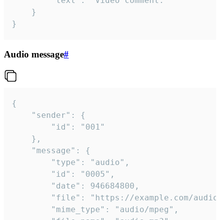
		"text": "Video comment."

	}

}
Audio message
#
{

	"sender": {

		"id": "001"

	},

	"message": {

		"type": "audio",

		"id": "0005",

		"date": 946684800,

		"file": "https://example.com/audio.mp3",

		"mime_type": "audio/mpeg",
