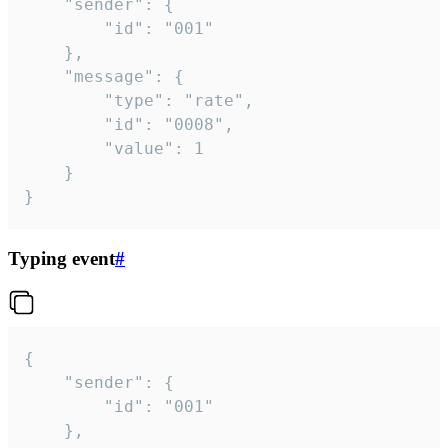
	"sender": {

		"id": "001"

	},

	"message": {

		"type": "rate",

		"id": "0008",

		"value": 1

	}

}
Typing event
#
{

	"sender": {

		"id": "001"

	},
