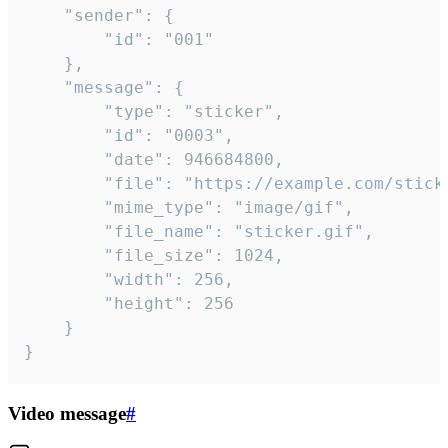
	"sender": {

		"id": "001"

	},

	"message": {

		"type": "sticker",

		"id": "0003",

		"date": 946684800,

		"file": "https://example.com/sticker.gif",

		"mime_type": "image/gif",

		"file_name": "sticker.gif",

		"file_size": 1024,

		"width": 256,

		"height": 256

	}

}
Video message
#