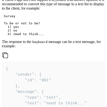
recommended to convert this type of message to a text list to display
to the client, for example:
 Survey

 To be or not to be?

   1) yes

   2) no

The response to the
message can be a text message, for
keyboard
example:
{

	"sender": {

		"id": "001"

	},

	"message": {

		"type": "text",

		"text": "need to think..."
