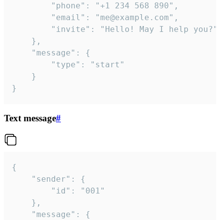
		"phone": "+1 234 568 890",

		"email": "me@example.com",

		"invite": "Hello! May I help you?"

	},

	"message": {

		"type": "start"

	}

}
Text message
#
{

	"sender": {

		"id": "001"

	},

	"message": {
