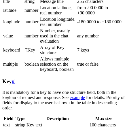
title
string
Message title
255 characters
Location latitude,
from -90.0000 to
latitude
number
real number
+90.0000
Location longitude,
longitude
number
-180.0000 to +180.0000
real number
Number, usually
value
number
used in the chat
any number
evaluation
Array of Key
keyboard
[]Key
7 keys
structures
Allows multiple
multiple
boolean
selection on the
true or false
keyboard, boolean
Key
#
It is mandatory for a key to have one structure field, both in the
request and response. See
example
for details. Priority of
keyboard
fields for display to the user is shown in the table in descending
order.
Field
Type
Description
Max size
text
string
Key text
100 characters