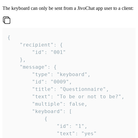
The keyboard can only be sent from a JivoChat app user to a client:
{

	"recipient": {

		"id": "001"

	},

	"message": {

		"type": "keyboard",

		"id": "0009",

		"title": "Questionnaire",

		"text": "To be or not to be?",

		"multiple": false,

		"keyboard": [

			{

				"id": "1",

				"text": "yes"
