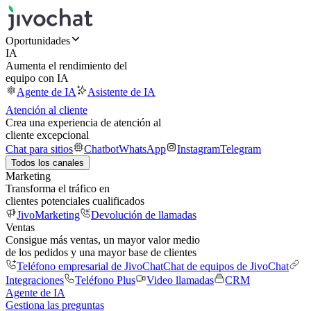
Oportunidades
IA
Aumenta el rendimiento del
equipo con IA
Agente de IA
Asistente de IA
Atención al cliente
Crea una experiencia de atención al
cliente excepcional
Chat para sitios
Chatbot
WhatsApp
Instagram
Telegram
Todos los canales
Marketing
Transforma el tráfico en
clientes potenciales cualificados
JivoMarketing
Devolución de llamadas
Ventas
Consigue más ventas, un mayor valor medio
de los pedidos y una mayor base de clientes
Teléfono empresarial de JivoChat
Chat de equipos de JivoChat
Integraciones
Teléfono Plus
Video llamadas
CRM
Agente de IA
Gestiona las preguntas