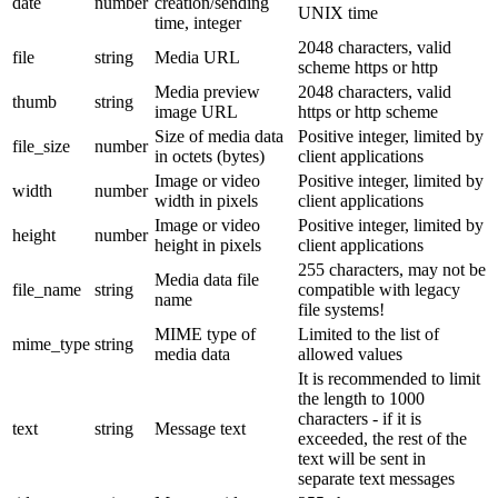
date
number
creation/sending
UNIX time
time, integer
2048 characters, valid
file
string
Media URL
scheme https or http
Media preview
2048 characters, valid
thumb
string
image URL
https or http scheme
Size of media data
Positive integer, limited by
file_size
number
in octets (bytes)
client applications
Image or video
Positive integer, limited by
width
number
width in pixels
client applications
Image or video
Positive integer, limited by
height
number
height in pixels
client applications
255 characters, may not be
Media data file
file_name
string
compatible with legacy
name
file systems!
MIME type of
Limited to the list of
mime_type
string
media data
allowed values
It is recommended to limit
the length to 1000
characters - if it is
text
string
Message text
exceeded, the rest of the
text will be sent in
separate text messages