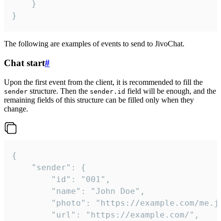
	}

}
The following are examples of events to send to JivoChat.
Chat start
#
Upon the first event from the client, it is recommended to fill the
structure. Then the
field will be enough, and the
sender
sender.id
remaining fields of this structure can be filled only when they
change.
{

	"sender": {

		"id": "001",

		"name": "John Doe",

		"photo": "https://example.com/me.jpg",

		"url": "https://example.com/",
