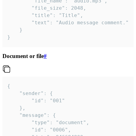
		"file_name": "audio.mp3",

		"file_size": 2048,

		"title": "Title",

		"text": "Audio message comment."

	}

}
Document or file
#
{

	"sender": {

		"id": "001"

	},

	"message": {

		"type": "document",

		"id": "0006",
