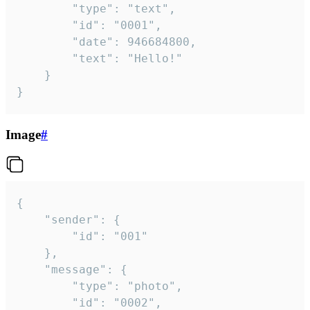
		"type": "text",

		"id": "0001",

		"date": 946684800,

		"text": "Hello!"

	}

}
Image
#
{

	"sender": {

		"id": "001"

	},

	"message": {

		"type": "photo",

		"id": "0002",
