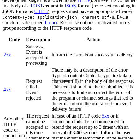
development stage it is allowed to use
HTTP
). An event is contained
in a body of a
POST
-request in
JSON
format (note: text encoding in
JSON format is
UTF-8
), requests must have an appropriate header
. Event
Content-Type: application/json; charset=utf-8
structure is described
further
. Response options are divided into 3
groups according to the HTTP-response code.
Code
Description
Action
Success.
Event is
2xx
Inform the user about successfull delivery
accepted for
processing
There may be a description of the error
(type of content Content-Type: text/plain;
Request
charset=utf-8) in the body of the response.
failed.
This event should not be resubmitted. It is
4xx
Event
necessary to find and correct the error of
rejected
the program or channel settings that led to
the error. Inform the user about the event
delivery failure
The request
In case of an HTTP code
5xx
or if
Any other
cannot be
connection fails it is recommended to
HTTP
accepted at
resend the request up to 3 times with an
code or
this time.
interval of 3-60 seconds. Inform the user
connection
Event is not
that the event is temporarily undeliverable.