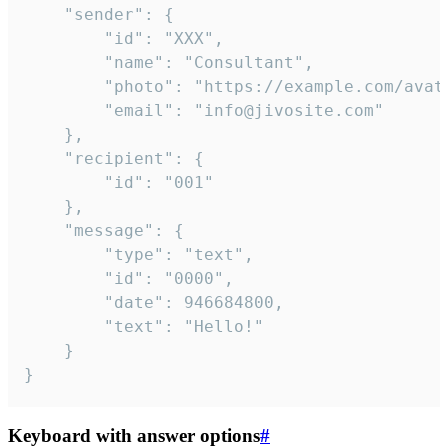
	"sender": {

		"id": "XXX",

		"name": "Consultant",

		"photo": "https://example.com/avatar.png",

		"email": "info@jivosite.com"

	},

	"recipient": {

		"id": "001"

	},

	"message": {

		"type": "text",

		"id": "0000",

		"date": 946684800,

		"text": "Hello!"

	}

}
Keyboard with answer options
#