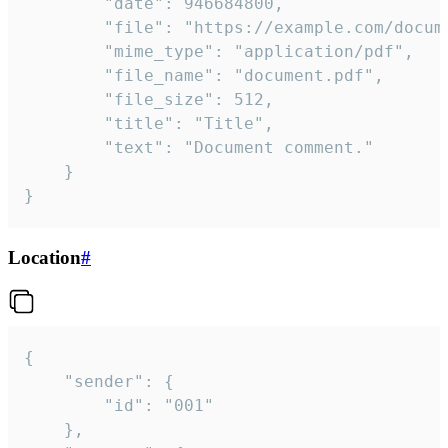
		"date": 946684800,

		"file": "https://example.com/document.pdf",

		"mime_type": "application/pdf",

		"file_name": "document.pdf",

		"file_size": 512,

		"title": "Title",

		"text": "Document comment."

	}

}
Location
#
{

	"sender": {

		"id": "001"

	},
