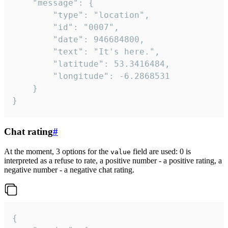
	"message": {

		"type": "location",

		"id": "0007",

		"date": 946684800,

		"text": "It's here.",

		"latitude": 53.3416484,

		"longitude": -6.2868531

	}

}
Chat rating
#
At the moment, 3 options for the
field are used: 0 is
value
interpreted as a refuse to rate, a positive number - a positive rating, a
negative number - a negative chat rating.
{
