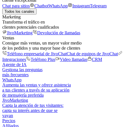
cliente excepcional
Chat para sitios
Chatbot
WhatsApp
Instagram
Telegram
Todos los canales
Marketing
Transforma el tráfico en
clientes potenciales cualificados
JivoMarketing
Devolución de llamadas
Ventas
Consigue más ventas, un mayor valor medio
de los pedidos y una mayor base de clientes
Teléfono empresarial de JivoChat
Chat de equipos de JivoChat
Integraciones
Teléfono Plus
Video llamadas
CRM
Agente de IA
Gestiona las preguntas
más frecuentes
WhatsApp
Aumenta las ventas y ofrece asistencia
a tus clientes a través de su aplicación
de mensajería preferida
JivoMarketing
Capta la atención de tus visitantes:
capta su interés antes de que se
vayan
Precios
Afiliados