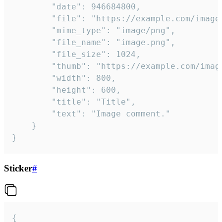
		"date": 946684800,

		"file": "https://example.com/image.png",

		"mime_type": "image/png",

		"file_name": "image.png",

		"file_size": 1024,

		"thumb": "https://example.com/image_thumb.png",

		"width": 800,

		"height": 600,

		"title": "Title",

		"text": "Image comment."

	}

}
Sticker
#
{
