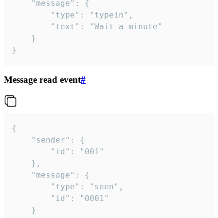
	"message": {

		"type": "typein",

		"text": "Wait a minute"

	}

}
Message read event
#
{

	"sender": {

		"id": "001"

	},

	"message": {

		"type": "seen",

		"id": "0001"

	}
