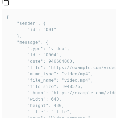
{

	"sender": {

		"id": "001"

	},

	"message": {

		"type": "video",

		"id": "0004",

		"date": 946684800,

		"file": "https://example.com/video.mp4",

		"mime_type": "video/mp4",

		"file_name": "video.mp4",

		"file_size": 1048576,

		"thumb": "https://example.com/video_thumb.png",

		"width": 640,

		"height": 480,

		"title": "Title",
