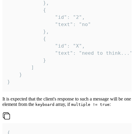
			},

			{

				"id": "2",

				"text": "no"

			},

			{

				"id": "X",

				"text": "need to think..."

			}

		]

	}

}
It is expected that the client's response to such a message will be one
element from the
array, if
:
keyboard
multiple != true
{
