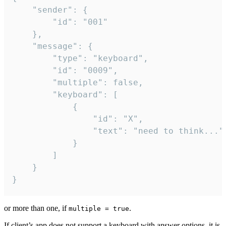
	"sender": {

		"id": "001"

	},

	"message": {

		"type": "keyboard",

		"id": "0009",

		"multiple": false,

		"keyboard": [

			{

				"id": "X",

				"text": "need to think..."

			}

		]

	}

}
or more than one, if
.
multiple = true
If client’s app does not support a keyboard with answer options, it is