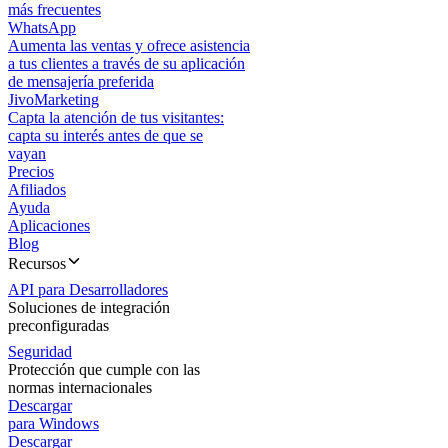
más frecuentes
WhatsApp
Aumenta las ventas y ofrece asistencia
a tus clientes a través de su aplicación
de mensajería preferida
JivoMarketing
Capta la atención de tus visitantes:
capta su interés antes de que se
vayan
Precios
Afiliados
Ayuda
Aplicaciones
Blog
Recursos
API para Desarrolladores
Soluciones de integración
preconfiguradas
Seguridad
Protección que cumple con las
normas internacionales
Descargar
para Windows
Descargar