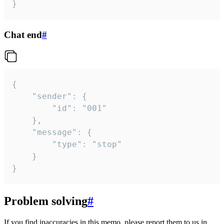
}
Chat end
#
{

	"sender": {

		"id": "001"

	},

	"message": {

		"type": "stop"

	}

}
Problem solving
#
If you find inaccuracies in this memo, please report them to us in