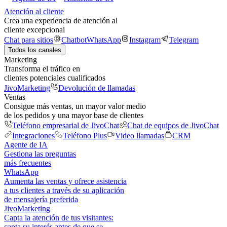
Atención al cliente
Crea una experiencia de atención al
cliente excepcional
Chat para sitios
Chatbot
WhatsApp
Instagram
Telegram
Todos los canales
Marketing
Transforma el tráfico en
clientes potenciales cualificados
JivoMarketing
Devolución de llamadas
Ventas
Consigue más ventas, un mayor valor medio
de los pedidos y una mayor base de clientes
Teléfono empresarial de JivoChat
Chat de equipos de JivoChat
Integraciones
Teléfono Plus
Video llamadas
CRM
Agente de IA
Gestiona las preguntas
más frecuentes
WhatsApp
Aumenta las ventas y ofrece asistencia
a tus clientes a través de su aplicación
de mensajería preferida
JivoMarketing
Capta la atención de tus visitantes:
capta su interés antes de que se