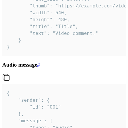
		"thumb": "https://example.com/video_thumb.png",

		"width": 640,

		"height": 480,

		"title": "Title",

		"text": "Video comment."

	}

}
Audio message
#
{

	"sender": {

		"id": "001"

	},

	"message": {

		"type": "audio",
