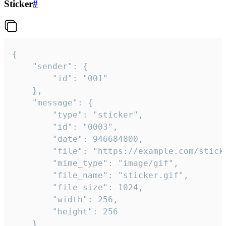
Sticker
#
{

	"sender": {

		"id": "001"

	},

	"message": {

		"type": "sticker",

		"id": "0003",

		"date": 946684800,

		"file": "https://example.com/sticker.gif",

		"mime_type": "image/gif",

		"file_name": "sticker.gif",

		"file_size": 1024,

		"width": 256,

		"height": 256

	}
