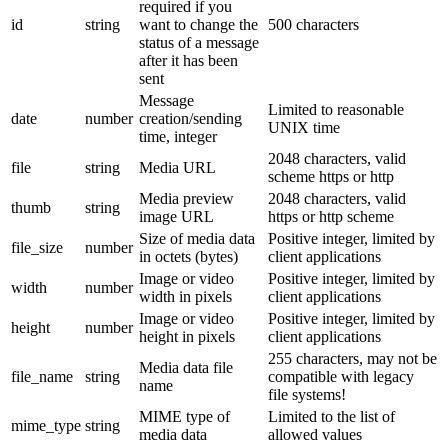
required if you
id
string
want to change the
500 characters
status of a message
after it has been
sent
Message
Limited to reasonable
date
number
creation/sending
UNIX time
time, integer
2048 characters, valid
file
string
Media URL
scheme https or http
Media preview
2048 characters, valid
thumb
string
image URL
https or http scheme
Size of media data
Positive integer, limited by
file_size
number
in octets (bytes)
client applications
Image or video
Positive integer, limited by
width
number
width in pixels
client applications
Image or video
Positive integer, limited by
height
number
height in pixels
client applications
255 characters, may not be
Media data file
file_name
string
compatible with legacy
name
file systems!
MIME type of
Limited to the list of
mime_type
string
media data
allowed values