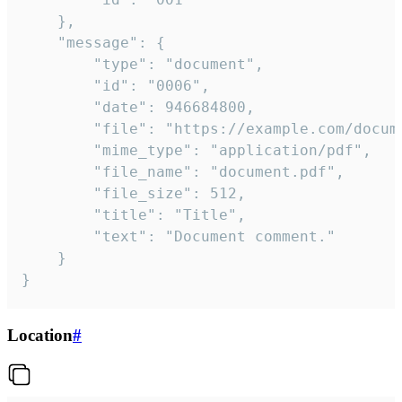
	},

	"message": {

		"type": "document",

		"id": "0006",

		"date": 946684800,

		"file": "https://example.com/document.pdf",

		"mime_type": "application/pdf",

		"file_name": "document.pdf",

		"file_size": 512,

		"title": "Title",

		"text": "Document comment."

	}

}
Location
#