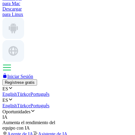
para Mac
Descargar
para Linux
Iniciar Sesión
Regístrese gratis
ES
English
Türkçe
Português
ES
English
Türkçe
Português
Oportunidades
IA
Aumenta el rendimiento del
equipo con IA
Agente de IA
Asistente de IA