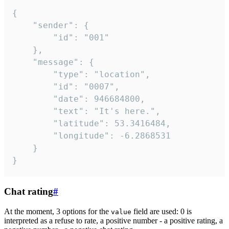
{

	"sender": {

		"id": "001"

	},

	"message": {

		"type": "location",

		"id": "0007",

		"date": 946684800,

		"text": "It's here.",

		"latitude": 53.3416484,

		"longitude": -6.2868531

	}

}
Chat rating
#
At the moment, 3 options for the
field are used: 0 is
value
interpreted as a refuse to rate, a positive number - a positive rating, a