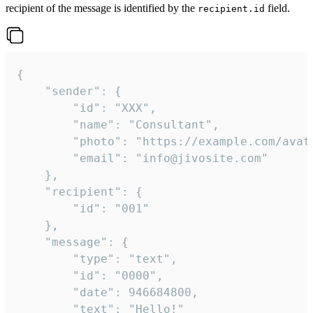
recipient of the message is identified by the
field.
recipient.id
{

	"sender": {

		"id": "XXX",

		"name": "Consultant",

		"photo": "https://example.com/avatar.png",

		"email": "info@jivosite.com"

	},

	"recipient": {

		"id": "001"

	},

	"message": {

		"type": "text",

		"id": "0000",

		"date": 946684800,

		"text": "Hello!"
