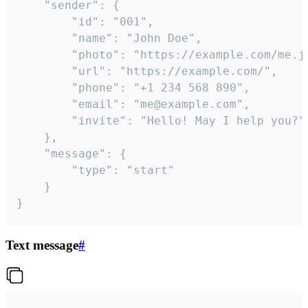
	"sender": {

		"id": "001",

		"name": "John Doe",

		"photo": "https://example.com/me.jpg",

		"url": "https://example.com/",

		"phone": "+1 234 568 890",

		"email": "me@example.com",

		"invite": "Hello! May I help you?"

	},

	"message": {

		"type": "start"

	}

}
Text message
#