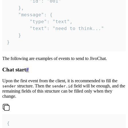
		"id": "001"

	},

	"message": {

		"type": "text",

		"text": "need to think..."

	}

}
The following are examples of events to send to JivoChat.
Chat start
#
Upon the first event from the client, it is recommended to fill the
structure. Then the
field will be enough, and the
sender
sender.id
remaining fields of this structure can be filled only when they
change.
{
