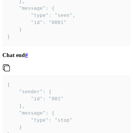
	},

	"message": {

		"type": "seen",

		"id": "0001"

	}

}
Chat end
#
{

	"sender": {

		"id": "001"

	},

	"message": {

		"type": "stop"

	}
