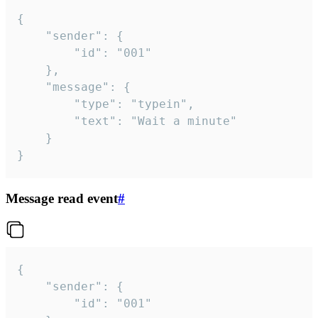
{

	"sender": {

		"id": "001"

	},

	"message": {

		"type": "typein",

		"text": "Wait a minute"

	}

}
Message read event
#
{

	"sender": {

		"id": "001"
