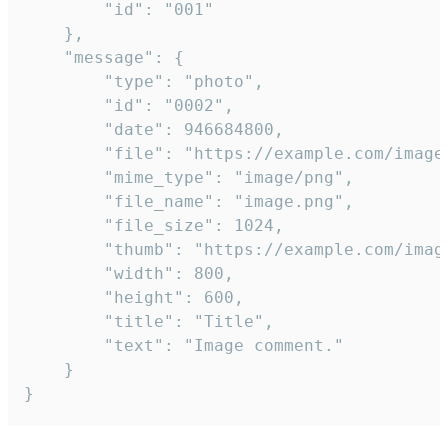
		"id": "001"

	},

	"message": {

		"type": "photo",

		"id": "0002",

		"date": 946684800,

		"file": "https://example.com/image.png",

		"mime_type": "image/png",

		"file_name": "image.png",

		"file_size": 1024,

		"thumb": "https://example.com/image_thumb.png",

		"width": 800,

		"height": 600,

		"title": "Title",

		"text": "Image comment."

	}

}