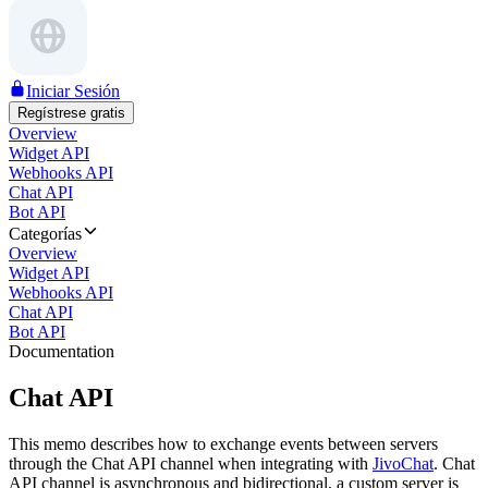
Iniciar Sesión
Regístrese gratis
Overview
Widget API
Webhooks API
Chat API
Bot API
Categorías
Overview
Widget API
Webhooks API
Chat API
Bot API
Documentation
Chat API
This memo describes how to exchange events between servers
through the Chat API channel when integrating with
JivoChat
. Chat
API channel is asynchronous and bidirectional, a custom server is