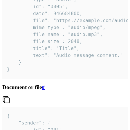
		"id": "0005",

		"date": 946684800,

		"file": "https://example.com/audio.mp3",

		"mime_type": "audio/mpeg",

		"file_name": "audio.mp3",

		"file_size": 2048,

		"title": "Title",

		"text": "Audio message comment."

	}

}
Document or file
#
{

	"sender": {

		"id": "001"
