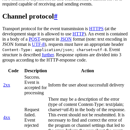
required capable of receiving and sending events.
Channel protocol
#
Transport protocol for the event transmission is
HTTPS
(at the
development stage it is allowed to use
HTTP
). An event is contained
in a body of a
POST
-request in
JSON
format (note: text encoding in
JSON format is
UTF-8
), requests must have an appropriate header
. Event
Content-Type: application/json; charset=utf-8
structure is described
further
. Response options are divided into 3
groups according to the HTTP-response code.
Code
Description
Action
Success.
Event is
2xx
Inform the user about successfull delivery
accepted for
processing
There may be a description of the error
(type of content Content-Type: text/plain;
Request
charset=utf-8) in the body of the response.
failed.
This event should not be resubmitted. It is
4xx
Event
necessary to find and correct the error of
rejected
the program or channel settings that led to