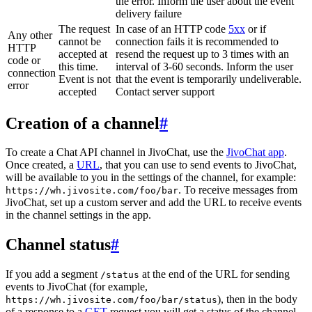
the error. Inform the user about the event
delivery failure
The request
In case of an HTTP code
5xx
or if
Any other
cannot be
connection fails it is recommended to
HTTP
accepted at
resend the request up to 3 times with an
code or
this time.
interval of 3-60 seconds. Inform the user
connection
Event is not
that the event is temporarily undeliverable.
error
accepted
Contact server support
Creation of a channel
#
To create a Chat API channel in JivoChat, use the
JivoChat app
.
Once created, a
URL
, that you can use to send events to JivoChat,
will be available to you in the settings of the channel, for example:
. To receive messages from
https://wh.jivosite.com/foo/bar
JivoChat, set up a custom server and add the URL to receive events
in the channel settings in the app.
Channel status
#
If you add a segment
at the end of the URL for sending
/status
events to JivoChat (for example,
), then in the body
https://wh.jivosite.com/foo/bar/status
of a response to a
GET
-request you will get a status of the channel,