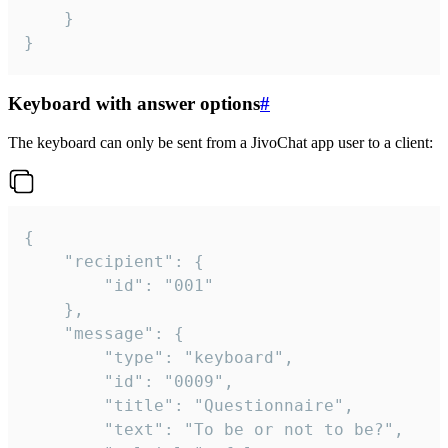
	}

}
Keyboard with answer options
#
The keyboard can only be sent from a JivoChat app user to a client:
{

	"recipient": {

		"id": "001"

	},

	"message": {

		"type": "keyboard",

		"id": "0009",

		"title": "Questionnaire",

		"text": "To be or not to be?",
