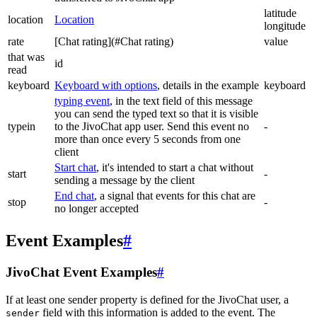
latitude
location
Location
longitude
rate
[Chat rating](#Chat rating)
value
that was
id
read
keyboard
Keyboard with options
, details in the example
keyboard
typing event
, in the text field of this message
you can send the typed text so that it is visible
typein
to the JivoChat app user. Send this event no
-
more than once every 5 seconds from one
client
Start chat
, it's intended to start a chat without
start
-
sending a message by the client
End chat
, a signal that events for this chat are
stop
-
no longer accepted
Event Examples
#
JivoChat Event Examples
#
If at least one sender property is defined for the JivoChat user, a
field with this information is added to the event. The
sender