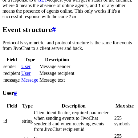
where
means the absence of online agents, and
or any other
0
1
means the presence of agents online. This only works if it's a
successful response with the code
.
2xx
Event structure
#
Protocol is symmetric, and protocol structure is the same for events
from JivoChat to a client server and back.
Field
Type
Description
sender
User
Message sender
recipient
User
Message recipient
message
Message
Message text
User
#
Field
Type
Description
Max size
Client identificator, required parameter
when sending events to JivoChat
255
id
string
sender.id and when receiving events
symbols
from JivoChat recipient.id
255