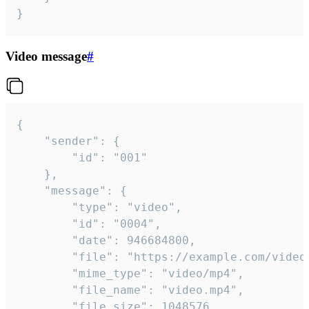
}
Video message
#
{

	"sender": {

		"id": "001"

	},

	"message": {

		"type": "video",

		"id": "0004",

		"date": 946684800,

		"file": "https://example.com/video.mp4",

		"mime_type": "video/mp4",

		"file_name": "video.mp4",

		"file_size": 1048576,
