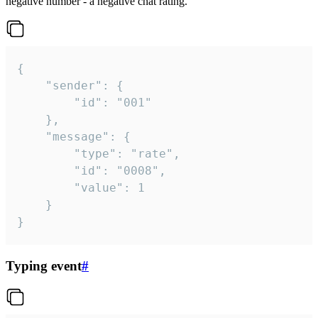
negative number - a negative chat rating.
{

	"sender": {

		"id": "001"

	},

	"message": {

		"type": "rate",

		"id": "0008",

		"value": 1

	}

}
Typing event
#