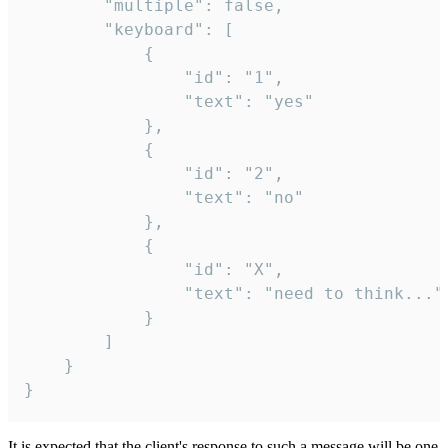
		"multiple": false,

		"keyboard": [

			{

				"id": "1",

				"text": "yes"

			},

			{

				"id": "2",

				"text": "no"

			},

			{

				"id": "X",

				"text": "need to think..."

			}

		]

	}

}
It is expected that the client's response to such a message will be one