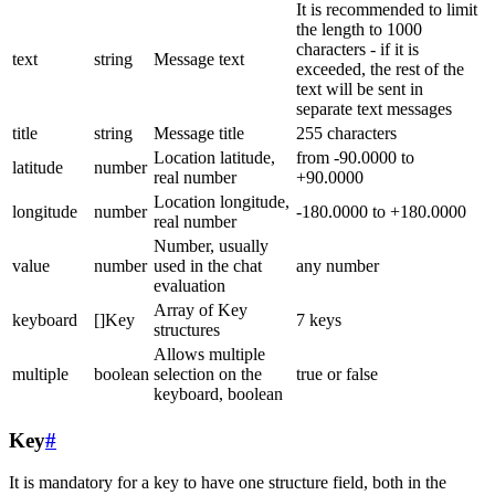
It is recommended to limit
the length to 1000
characters - if it is
text
string
Message text
exceeded, the rest of the
text will be sent in
separate text messages
title
string
Message title
255 characters
Location latitude,
from -90.0000 to
latitude
number
real number
+90.0000
Location longitude,
longitude
number
-180.0000 to +180.0000
real number
Number, usually
value
number
used in the chat
any number
evaluation
Array of Key
keyboard
[]Key
7 keys
structures
Allows multiple
multiple
boolean
selection on the
true or false
keyboard, boolean
Key
#
It is mandatory for a key to have one structure field, both in the