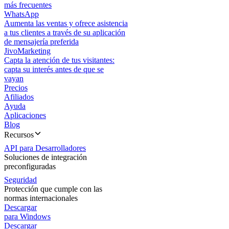
más frecuentes
WhatsApp
Aumenta las ventas y ofrece asistencia
a tus clientes a través de su aplicación
de mensajería preferida
JivoMarketing
Capta la atención de tus visitantes:
capta su interés antes de que se
vayan
Precios
Afiliados
Ayuda
Aplicaciones
Blog
Recursos
API para Desarrolladores
Soluciones de integración
preconfiguradas
Seguridad
Protección que cumple con las
normas internacionales
Descargar
para Windows
Descargar