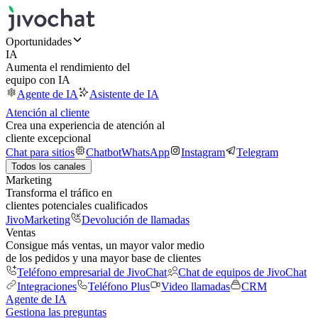
Oportunidades
IA
Aumenta el rendimiento del
equipo con IA
Agente de IA
Asistente de IA
Atención al cliente
Crea una experiencia de atención al
cliente excepcional
Chat para sitios
Chatbot
WhatsApp
Instagram
Telegram
Todos los canales
Marketing
Transforma el tráfico en
clientes potenciales cualificados
JivoMarketing
Devolución de llamadas
Ventas
Consigue más ventas, un mayor valor medio
de los pedidos y una mayor base de clientes
Teléfono empresarial de JivoChat
Chat de equipos de JivoChat
Integraciones
Teléfono Plus
Video llamadas
CRM
Agente de IA
Gestiona las preguntas