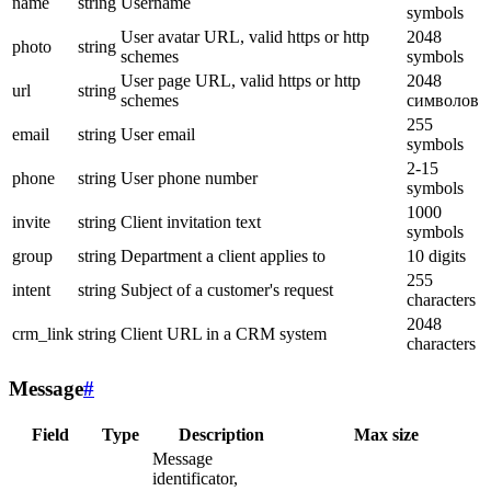
name
string
Username
symbols
User avatar URL, valid https or http
2048
photo
string
schemes
symbols
User page URL, valid https or http
2048
url
string
schemes
символов
255
email
string
User email
symbols
2-15
phone
string
User phone number
symbols
1000
invite
string
Client invitation text
symbols
group
string
Department a client applies to
10 digits
255
intent
string
Subject of a customer's request
characters
2048
crm_link
string
Client URL in a CRM system
characters
Message
#
Field
Type
Description
Max size
Message
identificator,