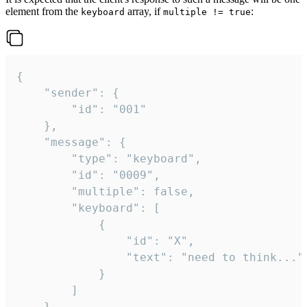
element from the
array, if
:
keyboard
multiple != true
{

	"sender": {

		"id": "001"

	},

	"message": {

		"type": "keyboard",

		"id": "0009",

		"multiple": false,

		"keyboard": [

			{

				"id": "X",

				"text": "need to think..."

			}

		]

	}
