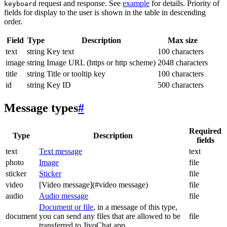
request and response. See
example
for details. Priority of
keyboard
fields for display to the user is shown in the table in descending
order.
Field
Type
Description
Max size
text
string
Key text
100 characters
image
string
Image URL (https or http scheme)
2048 characters
title
string
Title or tooltip key
100 characters
id
string
Key ID
500 characters
Message types
#
Required
Type
Description
fields
text
Text message
text
photo
Image
file
sticker
Sticker
file
video
[Video message](#video message)
file
audio
Audio message
file
Document or file
, in a message of this type,
document
you can send any files that are allowed to be
file
transferred to JivoChat app