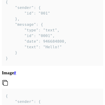
{

	"sender": {

		"id": "001"

	},

	"message": {

		"type": "text",

		"id": "0001",

		"date": 946684800,

		"text": "Hello!"

	}

}
Image
#
{

	"sender": {
