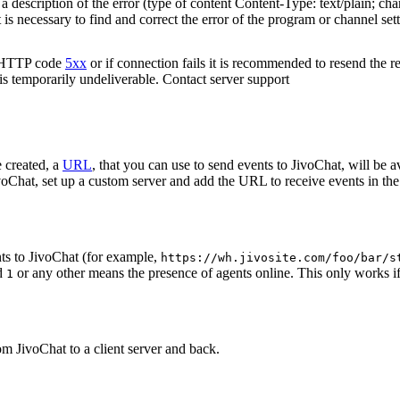
 description of the error (type of content Content-Type: text/plain; cha
t is necessary to find and correct the error of the program or channel sett
n HTTP code
5xx
or if connection fails it is recommended to resend the r
 is temporarily undeliverable. Contact server support
 created, a
URL
, that you can use to send events to JivoChat, will be a
oChat, set up a custom server and add the URL to receive events in the 
ts to JivoChat (for example,
https://wh.jivosite.com/foo/bar/s
nd
or any other means the presence of agents online. This only works if
1
om JivoChat to a client server and back.