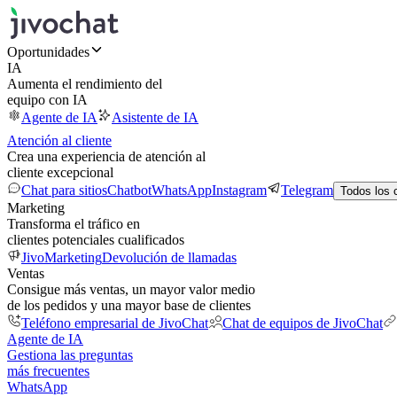
Oportunidades
IA
Aumenta el rendimiento del
equipo con IA
Agente de IA
Asistente de IA
Atención al cliente
Crea una experiencia de atención al
cliente excepcional
Chat para sitios
Chatbot
WhatsApp
Instagram
Telegram
Todos los 
Marketing
Transforma el tráfico en
clientes potenciales cualificados
JivoMarketing
Devolución de llamadas
Ventas
Consigue más ventas, un mayor valor medio
de los pedidos y una mayor base de clientes
Teléfono empresarial de JivoChat
Chat de equipos de JivoChat
Agente de IA
Gestiona las preguntas
más frecuentes
WhatsApp