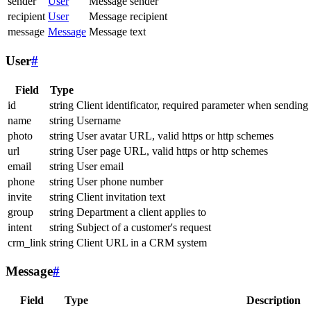
sender
User
Message sender
recipient
User
Message recipient
message
Message
Message text
User
#
Field
Type
id
string
Client identificator, required parameter when sending
name
string
Username
photo
string
User avatar URL, valid https or http schemes
url
string
User page URL, valid https or http schemes
email
string
User email
phone
string
User phone number
invite
string
Client invitation text
group
string
Department a client applies to
intent
string
Subject of a customer's request
crm_link
string
Client URL in a CRM system
Message
#
Field
Type
Description