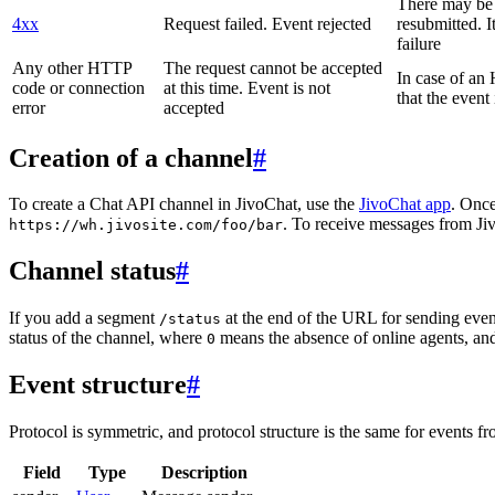
There may be a
4xx
Request failed. Event rejected
resubmitted. I
failure
Any other HTTP
The request cannot be accepted
In case of a
code or connection
at this time. Event is not
that the event
error
accepted
Creation of a channel
#
To create a Chat API channel in JivoChat, use the
JivoChat app
. Once
. To receive messages from Jiv
https://wh.jivosite.com/foo/bar
Channel status
#
If you add a segment
at the end of the URL for sending even
/status
status of the channel, where
means the absence of online agents, a
0
Event structure
#
Protocol is symmetric, and protocol structure is the same for events fr
Field
Type
Description