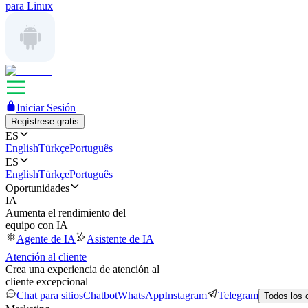
para Linux
Iniciar Sesión
Regístrese gratis
ES
English
Türkçe
Português
ES
English
Türkçe
Português
Oportunidades
IA
Aumenta el rendimiento del
equipo con IA
Agente de IA
Asistente de IA
Atención al cliente
Crea una experiencia de atención al
cliente excepcional
Chat para sitios
Chatbot
WhatsApp
Instagram
Telegram
Todos los 