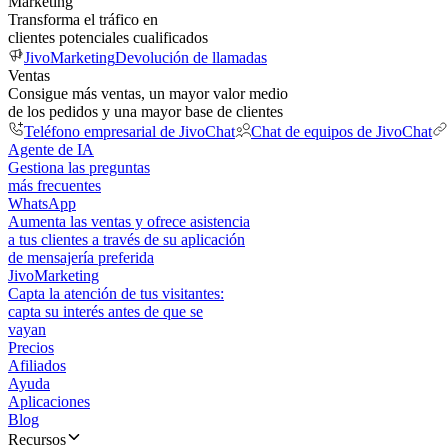
Marketing
Transforma el tráfico en
clientes potenciales cualificados
JivoMarketing
Devolución de llamadas
Ventas
Consigue más ventas, un mayor valor medio
de los pedidos y una mayor base de clientes
Teléfono empresarial de JivoChat
Chat de equipos de JivoChat
Agente de IA
Gestiona las preguntas
más frecuentes
WhatsApp
Aumenta las ventas y ofrece asistencia
a tus clientes a través de su aplicación
de mensajería preferida
JivoMarketing
Capta la atención de tus visitantes:
capta su interés antes de que se
vayan
Precios
Afiliados
Ayuda
Aplicaciones
Blog
Recursos