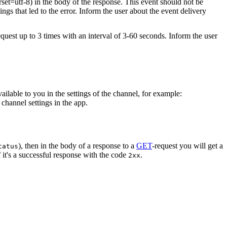
rset=utf-8) in the body of the response. This event should not be
ings that led to the error. Inform the user about the event delivery
equest up to 3 times with an interval of 3-60 seconds. Inform the user
vailable to you in the settings of the channel, for example:
channel settings in the app.
), then in the body of a response to a
GET
-request you will get a
tatus
 it's a successful response with the code
.
2xx