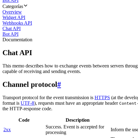
Bot API
Categorías
Overview
Widget API
Webhooks API
Chat API
Bot API
Documentation
Chat API
This memo describes how to exchange events between servers throug
capable of receiving and sending events.
Channel protocol
#
Transport protocol for the event transmission is
HTTPS
(at the develo
format is
UTF-8
), requests must have an appropriate header
Content
the HTTP-response code.
Code
Description
Success. Event is accepted for
2xx
Inform the use
processing