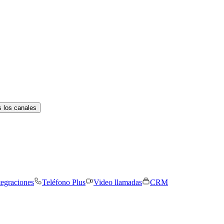
 los canales
tegraciones
Teléfono Plus
Video llamadas
CRM