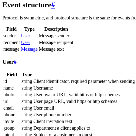
Event structure
#
Protocol is symmetric, and protocol structure is the same for events fr
Field
Type
Description
sender
User
Message sender
recipient
User
Message recipient
message
Message
Message text
User
#
Field
Type
id
string
Client identificator, required parameter when sending
name
string
Username
photo
string
User avatar URL, valid https or http schemes
url
string
User page URL, valid https or http schemes
email
string
User email
phone
string
User phone number
invite
string
Client invitation text
group
string
Department a client applies to
intent
string
Subject of a customer's request