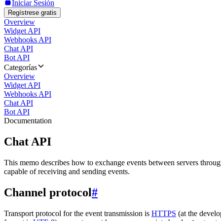
Iniciar Sesión
Regístrese gratis
Overview
Widget API
Webhooks API
Chat API
Bot API
Categorías
Overview
Widget API
Webhooks API
Chat API
Bot API
Documentation
Chat API
This memo describes how to exchange events between servers throug
capable of receiving and sending events.
Channel protocol
#
Transport protocol for the event transmission is
HTTPS
(at the develo