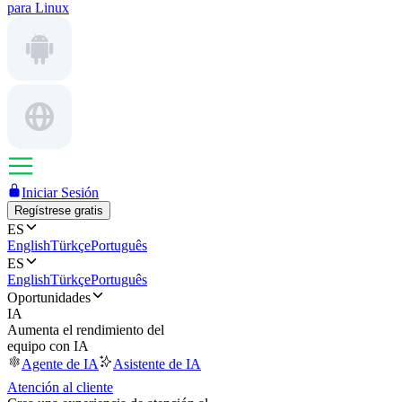
para Linux
Iniciar Sesión
Regístrese gratis
ES
English
Türkçe
Português
ES
English
Türkçe
Português
Oportunidades
IA
Aumenta el rendimiento del
equipo con IA
Agente de IA
Asistente de IA
Atención al cliente