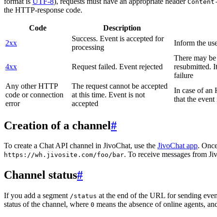
format is
UTF-8
), requests must have an appropriate header
Content
the HTTP-response code.
Code
Description
Success. Event is accepted for
2xx
Inform the use
processing
There may be a
4xx
Request failed. Event rejected
resubmitted. I
failure
Any other HTTP
The request cannot be accepted
In case of a
code or connection
at this time. Event is not
that the event
error
accepted
Creation of a channel
#
To create a Chat API channel in JivoChat, use the
JivoChat app
. Once
. To receive messages from Jiv
https://wh.jivosite.com/foo/bar
Channel status
#
If you add a segment
at the end of the URL for sending even
/status
status of the channel, where
means the absence of online agents, a
0