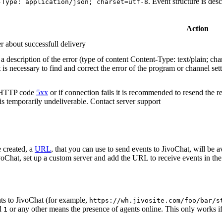
. Event structure is des
-Type: application/json; charset=utf-8
Action
r about successfull delivery
 description of the error (type of content Content-Type: text/plain; cha
t is necessary to find and correct the error of the program or channel sett
n HTTP code
5xx
or if connection fails it is recommended to resend the r
 is temporarily undeliverable. Contact server support
 created, a
URL
, that you can use to send events to JivoChat, will be a
oChat, set up a custom server and add the URL to receive events in the 
ts to JivoChat (for example,
https://wh.jivosite.com/foo/bar/s
nd
or any other means the presence of agents online. This only works if
1