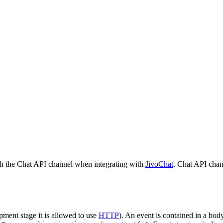
h the Chat API channel when integrating with
JivoChat
. Chat API chan
pment stage it is allowed to use
HTTP
). An event is contained in a bod