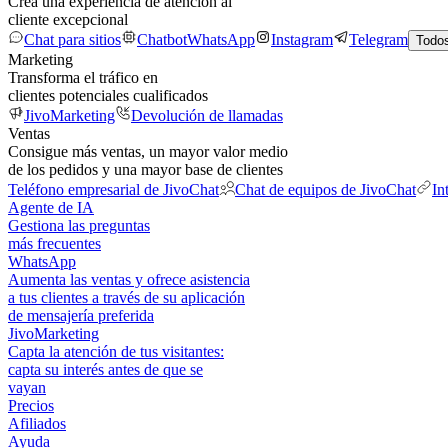
Crea una experiencia de atención al
cliente excepcional
Chat para sitios
Chatbot
WhatsApp
Instagram
Telegram
Todos
Marketing
Transforma el tráfico en
clientes potenciales cualificados
JivoMarketing
Devolución de llamadas
Ventas
Consigue más ventas, un mayor valor medio
de los pedidos y una mayor base de clientes
Teléfono empresarial de JivoChat
Chat de equipos de JivoChat
In
Agente de IA
Gestiona las preguntas
más frecuentes
WhatsApp
Aumenta las ventas y ofrece asistencia
a tus clientes a través de su aplicación
de mensajería preferida
JivoMarketing
Capta la atención de tus visitantes:
capta su interés antes de que se
vayan
Precios
Afiliados
Ayuda