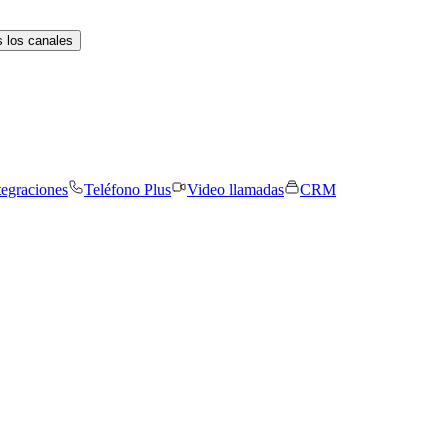
 los canales
tegraciones
Teléfono Plus
Video llamadas
CRM