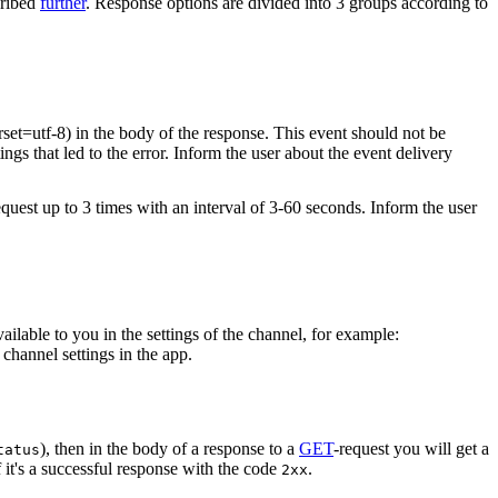
cribed
further
. Response options are divided into 3 groups according to
rset=utf-8) in the body of the response. This event should not be
ings that led to the error. Inform the user about the event delivery
equest up to 3 times with an interval of 3-60 seconds. Inform the user
vailable to you in the settings of the channel, for example:
channel settings in the app.
), then in the body of a response to a
GET
-request you will get a
tatus
 it's a successful response with the code
.
2xx