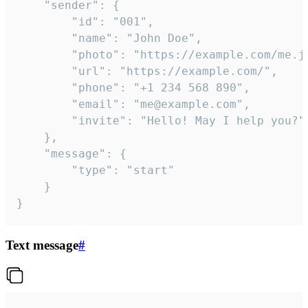
	"sender": {

		"id": "001",

		"name": "John Doe",

		"photo": "https://example.com/me.jpg",

		"url": "https://example.com/",

		"phone": "+1 234 568 890",

		"email": "me@example.com",

		"invite": "Hello! May I help you?"

	},

	"message": {

		"type": "start"

	}

}
Text message
#