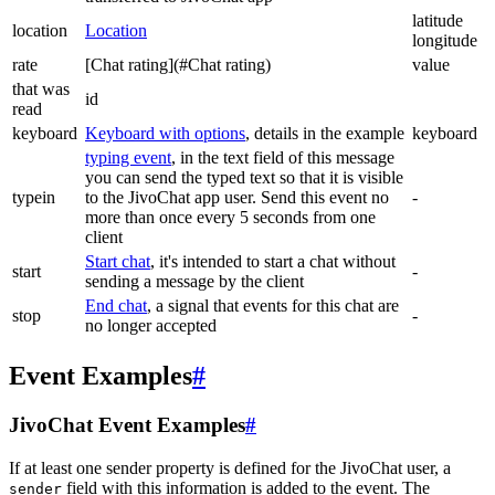
latitude
location
Location
longitude
rate
[Chat rating](#Chat rating)
value
that was
id
read
keyboard
Keyboard with options
, details in the example
keyboard
typing event
, in the text field of this message
you can send the typed text so that it is visible
typein
to the JivoChat app user. Send this event no
-
more than once every 5 seconds from one
client
Start chat
, it's intended to start a chat without
start
-
sending a message by the client
End chat
, a signal that events for this chat are
stop
-
no longer accepted
Event Examples
#
JivoChat Event Examples
#
If at least one sender property is defined for the JivoChat user, a
field with this information is added to the event. The
sender