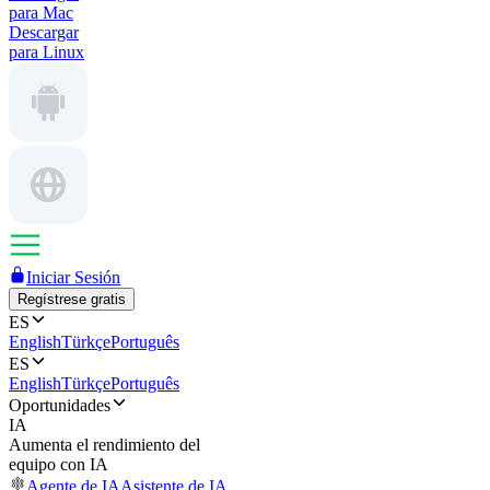
para Mac
Descargar
para Linux
Iniciar Sesión
Regístrese gratis
ES
English
Türkçe
Português
ES
English
Türkçe
Português
Oportunidades
IA
Aumenta el rendimiento del
equipo con IA
Agente de IA
Asistente de IA