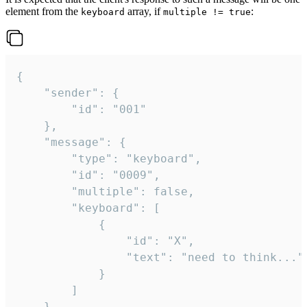
element from the
array, if
:
keyboard
multiple != true
{

	"sender": {

		"id": "001"

	},

	"message": {

		"type": "keyboard",

		"id": "0009",

		"multiple": false,

		"keyboard": [

			{

				"id": "X",

				"text": "need to think..."

			}

		]

	}
