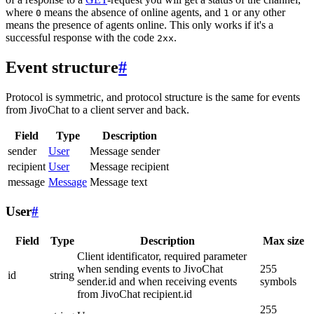
where
means the absence of online agents, and
or any other
0
1
means the presence of agents online. This only works if it's a
successful response with the code
.
2xx
Event structure
#
Protocol is symmetric, and protocol structure is the same for events
from JivoChat to a client server and back.
Field
Type
Description
sender
User
Message sender
recipient
User
Message recipient
message
Message
Message text
User
#
Field
Type
Description
Max size
Client identificator, required parameter
when sending events to JivoChat
255
id
string
sender.id and when receiving events
symbols
from JivoChat recipient.id
255