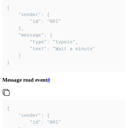
{

	"sender": {

		"id": "001"

	},

	"message": {

		"type": "typein",

		"text": "Wait a minute"

	}

}
Message read event
#
{

	"sender": {

		"id": "001"
