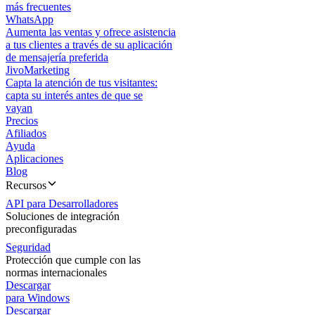
más frecuentes
WhatsApp
Aumenta las ventas y ofrece asistencia
a tus clientes a través de su aplicación
de mensajería preferida
JivoMarketing
Capta la atención de tus visitantes:
capta su interés antes de que se
vayan
Precios
Afiliados
Ayuda
Aplicaciones
Blog
Recursos
API para Desarrolladores
Soluciones de integración
preconfiguradas
Seguridad
Protección que cumple con las
normas internacionales
Descargar
para Windows
Descargar