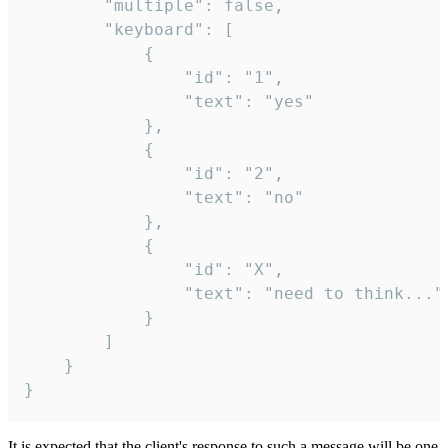
		"multiple": false,

		"keyboard": [

			{

				"id": "1",

				"text": "yes"

			},

			{

				"id": "2",

				"text": "no"

			},

			{

				"id": "X",

				"text": "need to think..."

			}

		]

	}

}
It is expected that the client's response to such a message will be one