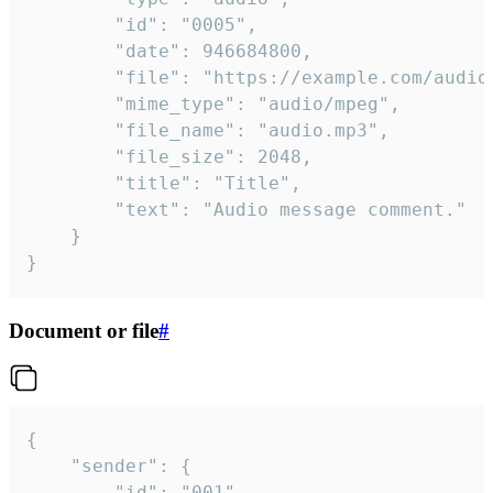
		"id": "0005",

		"date": 946684800,

		"file": "https://example.com/audio.mp3",

		"mime_type": "audio/mpeg",

		"file_name": "audio.mp3",

		"file_size": 2048,

		"title": "Title",

		"text": "Audio message comment."

	}

}
Document or file
#
{

	"sender": {

		"id": "001"
