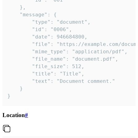
	},

	"message": {

		"type": "document",

		"id": "0006",

		"date": 946684800,

		"file": "https://example.com/document.pdf",

		"mime_type": "application/pdf",

		"file_name": "document.pdf",

		"file_size": 512,

		"title": "Title",

		"text": "Document comment."

	}

}
Location
#