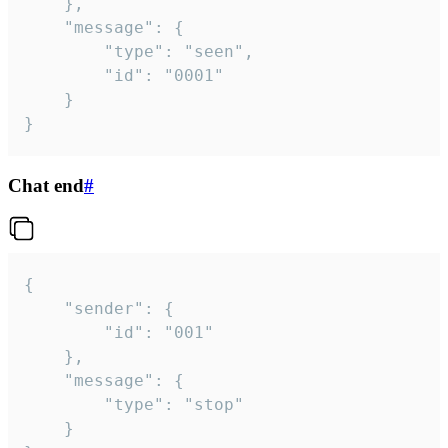
	},

	"message": {

		"type": "seen",

		"id": "0001"

	}

}
Chat end
#
{

	"sender": {

		"id": "001"

	},

	"message": {

		"type": "stop"

	}
