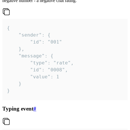
negative number - a negative chat rating.
{

	"sender": {

		"id": "001"

	},

	"message": {

		"type": "rate",

		"id": "0008",

		"value": 1

	}

}
Typing event
#