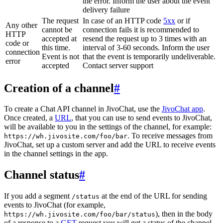
the error. Inform the user about the event
delivery failure
The request
In case of an HTTP code
5xx
or if
Any other
cannot be
connection fails it is recommended to
HTTP
accepted at
resend the request up to 3 times with an
code or
this time.
interval of 3-60 seconds. Inform the user
connection
Event is not
that the event is temporarily undeliverable.
error
accepted
Contact server support
Creation of a channel
#
To create a Chat API channel in JivoChat, use the
JivoChat app
.
Once created, a
URL
, that you can use to send events to JivoChat,
will be available to you in the settings of the channel, for example:
. To receive messages from
https://wh.jivosite.com/foo/bar
JivoChat, set up a custom server and add the URL to receive events
in the channel settings in the app.
Channel status
#
If you add a segment
at the end of the URL for sending
/status
events to JivoChat (for example,
), then in the body
https://wh.jivosite.com/foo/bar/status
of a response to a
GET
-request you will get a status of the channel,