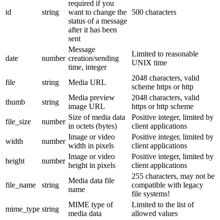
required if you
id
string
want to change the
500 characters
status of a message
after it has been
sent
Message
Limited to reasonable
date
number
creation/sending
UNIX time
time, integer
2048 characters, valid
file
string
Media URL
scheme https or http
Media preview
2048 characters, valid
thumb
string
image URL
https or http scheme
Size of media data
Positive integer, limited by
file_size
number
in octets (bytes)
client applications
Image or video
Positive integer, limited by
width
number
width in pixels
client applications
Image or video
Positive integer, limited by
height
number
height in pixels
client applications
255 characters, may not be
Media data file
file_name
string
compatible with legacy
name
file systems!
MIME type of
Limited to the list of
mime_type
string
media data
allowed values