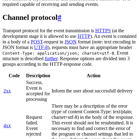
required capable of receiving and sending events.
Channel protocol
#
Transport protocol for the event transmission is
HTTPS
(at the
development stage it is allowed to use
HTTP
). An event is contained
in a body of a
POST
-request in
JSON
format (note: text encoding in
JSON format is
UTF-8
), requests must have an appropriate header
. Event
Content-Type: application/json; charset=utf-8
structure is described
further
. Response options are divided into 3
groups according to the HTTP-response code.
Code
Description
Action
Success.
Event is
2xx
Inform the user about successfull delivery
accepted for
processing
There may be a description of the error
(type of content Content-Type: text/plain;
Request
charset=utf-8) in the body of the response.
failed.
This event should not be resubmitted. It is
4xx
Event
necessary to find and correct the error of
rejected
the program or channel settings that led to