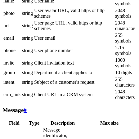
name
string
Username
symbols
User avatar URL, valid https or http
2048
photo
string
schemes
symbols
User page URL, valid https or http
2048
url
string
schemes
символов
255
email
string
User email
symbols
2-15
phone
string
User phone number
symbols
1000
invite
string
Client invitation text
symbols
group
string
Department a client applies to
10 digits
255
intent
string
Subject of a customer's request
characters
2048
crm_link
string
Client URL in a CRM system
characters
Message
#
Field
Type
Description
Max size
Message
identificator,