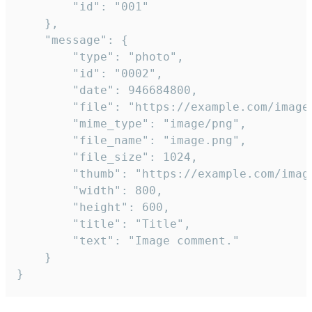
		"id": "001"

	},

	"message": {

		"type": "photo",

		"id": "0002",

		"date": 946684800,

		"file": "https://example.com/image.png",

		"mime_type": "image/png",

		"file_name": "image.png",

		"file_size": 1024,

		"thumb": "https://example.com/image_thumb.png",

		"width": 800,

		"height": 600,

		"title": "Title",

		"text": "Image comment."

	}

}