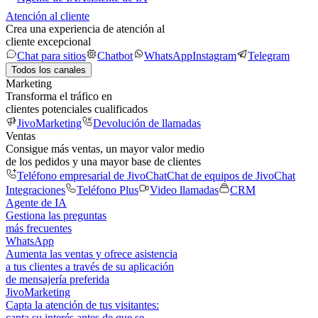
Atención al cliente
Crea una experiencia de atención al
cliente excepcional
Chat para sitios
Chatbot
WhatsApp
Instagram
Telegram
Todos los canales
Marketing
Transforma el tráfico en
clientes potenciales cualificados
JivoMarketing
Devolución de llamadas
Ventas
Consigue más ventas, un mayor valor medio
de los pedidos y una mayor base de clientes
Teléfono empresarial de JivoChat
Chat de equipos de JivoChat
Integraciones
Teléfono Plus
Video llamadas
CRM
Agente de IA
Gestiona las preguntas
más frecuentes
WhatsApp
Aumenta las ventas y ofrece asistencia
a tus clientes a través de su aplicación
de mensajería preferida
JivoMarketing
Capta la atención de tus visitantes:
capta su interés antes de que se