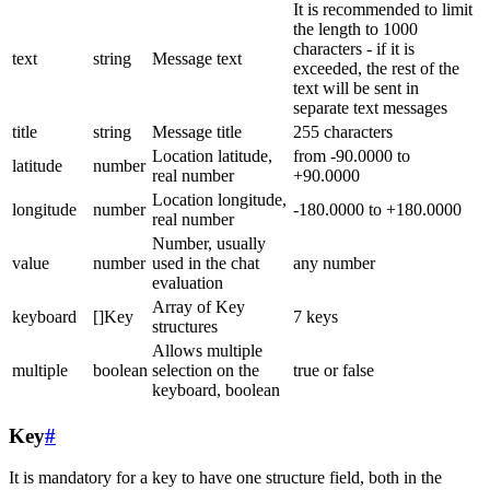
It is recommended to limit
the length to 1000
characters - if it is
text
string
Message text
exceeded, the rest of the
text will be sent in
separate text messages
title
string
Message title
255 characters
Location latitude,
from -90.0000 to
latitude
number
real number
+90.0000
Location longitude,
longitude
number
-180.0000 to +180.0000
real number
Number, usually
value
number
used in the chat
any number
evaluation
Array of Key
keyboard
[]Key
7 keys
structures
Allows multiple
multiple
boolean
selection on the
true or false
keyboard, boolean
Key
#
It is mandatory for a key to have one structure field, both in the