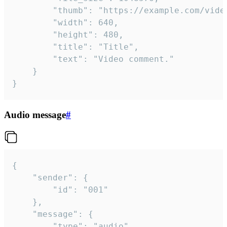
		"thumb": "https://example.com/video_thumb.png",

		"width": 640,

		"height": 480,

		"title": "Title",

		"text": "Video comment."

	}

}
Audio message
#
{

	"sender": {

		"id": "001"

	},

	"message": {

		"type": "audio",
