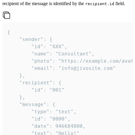
recipient of the message is identified by the
field.
recipient.id
{

	"sender": {

		"id": "XXX",

		"name": "Consultant",

		"photo": "https://example.com/avatar.png",

		"email": "info@jivosite.com"

	},

	"recipient": {

		"id": "001"

	},

	"message": {

		"type": "text",

		"id": "0000",

		"date": 946684800,

		"text": "Hello!"
