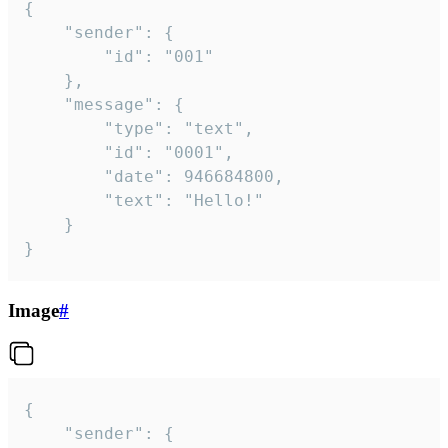
{

	"sender": {

		"id": "001"

	},

	"message": {

		"type": "text",

		"id": "0001",

		"date": 946684800,

		"text": "Hello!"

	}

}
Image
#
{

	"sender": {
