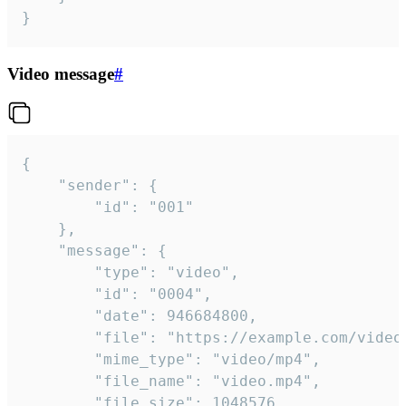
}
Video message
#
{

	"sender": {

		"id": "001"

	},

	"message": {

		"type": "video",

		"id": "0004",

		"date": 946684800,

		"file": "https://example.com/video.mp4",

		"mime_type": "video/mp4",

		"file_name": "video.mp4",

		"file_size": 1048576,
