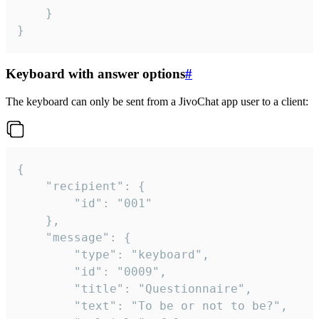
	}

}
Keyboard with answer options
#
The keyboard can only be sent from a JivoChat app user to a client:
{

	"recipient": {

		"id": "001"

	},

	"message": {

		"type": "keyboard",

		"id": "0009",

		"title": "Questionnaire",

		"text": "To be or not to be?",
