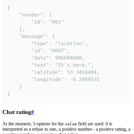
{

	"sender": {

		"id": "001"

	},

	"message": {

		"type": "location",

		"id": "0007",

		"date": 946684800,

		"text": "It's here.",

		"latitude": 53.3416484,

		"longitude": -6.2868531

	}

}
Chat rating
#
At the moment, 3 options for the
field are used: 0 is
value
interpreted as a refuse to rate, a positive number - a positive rating, a