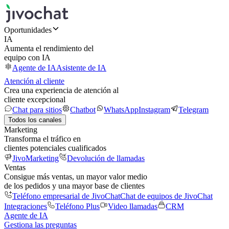
Oportunidades
IA
Aumenta el rendimiento del
equipo con IA
Agente de IA
Asistente de IA
Atención al cliente
Crea una experiencia de atención al
cliente excepcional
Chat para sitios
Chatbot
WhatsApp
Instagram
Telegram
Todos los canales
Marketing
Transforma el tráfico en
clientes potenciales cualificados
JivoMarketing
Devolución de llamadas
Ventas
Consigue más ventas, un mayor valor medio
de los pedidos y una mayor base de clientes
Teléfono empresarial de JivoChat
Chat de equipos de JivoChat
Integraciones
Teléfono Plus
Video llamadas
CRM
Agente de IA
Gestiona las preguntas