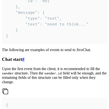
		"id": "001"

	},

	"message": {

		"type": "text",

		"text": "need to think..."

	}

}
The following are examples of events to send to JivoChat.
Chat start
#
Upon the first event from the client, it is recommended to fill the
structure. Then the
field will be enough, and the
sender
sender.id
remaining fields of this structure can be filled only when they
change.
{
