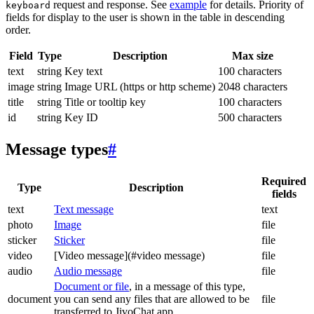
request and response. See
example
for details. Priority of
keyboard
fields for display to the user is shown in the table in descending
order.
Field
Type
Description
Max size
text
string
Key text
100 characters
image
string
Image URL (https or http scheme)
2048 characters
title
string
Title or tooltip key
100 characters
id
string
Key ID
500 characters
Message types
#
Required
Type
Description
fields
text
Text message
text
photo
Image
file
sticker
Sticker
file
video
[Video message](#video message)
file
audio
Audio message
file
Document or file
, in a message of this type,
document
you can send any files that are allowed to be
file
transferred to JivoChat app