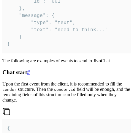
		"id": "001"

	},

	"message": {

		"type": "text",

		"text": "need to think..."

	}

}
The following are examples of events to send to JivoChat.
Chat start
#
Upon the first event from the client, it is recommended to fill the
structure. Then the
field will be enough, and the
sender
sender.id
remaining fields of this structure can be filled only when they
change.
{
