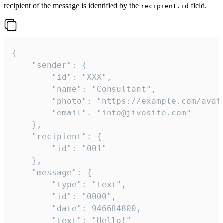
recipient of the message is identified by the
field.
recipient.id
{

	"sender": {

		"id": "XXX",

		"name": "Consultant",

		"photo": "https://example.com/avatar.png",

		"email": "info@jivosite.com"

	},

	"recipient": {

		"id": "001"

	},

	"message": {

		"type": "text",

		"id": "0000",

		"date": 946684800,

		"text": "Hello!"
