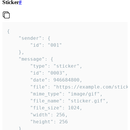
Sticker
#
{

	"sender": {

		"id": "001"

	},

	"message": {

		"type": "sticker",

		"id": "0003",

		"date": 946684800,

		"file": "https://example.com/sticker.gif",

		"mime_type": "image/gif",

		"file_name": "sticker.gif",

		"file_size": 1024,

		"width": 256,

		"height": 256

	}
