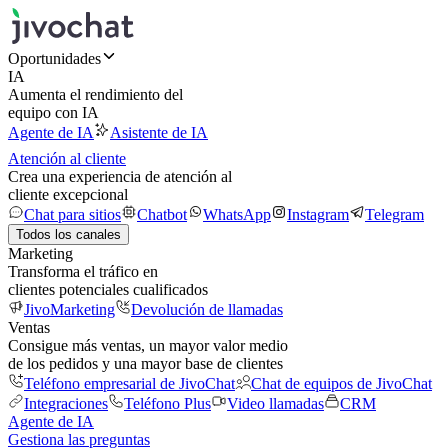
Oportunidades
IA
Aumenta el rendimiento del
equipo con IA
Agente de IA
Asistente de IA
Atención al cliente
Crea una experiencia de atención al
cliente excepcional
Chat para sitios
Chatbot
WhatsApp
Instagram
Telegram
Todos los canales
Marketing
Transforma el tráfico en
clientes potenciales cualificados
JivoMarketing
Devolución de llamadas
Ventas
Consigue más ventas, un mayor valor medio
de los pedidos y una mayor base de clientes
Teléfono empresarial de JivoChat
Chat de equipos de JivoChat
Integraciones
Teléfono Plus
Video llamadas
CRM
Agente de IA
Gestiona las preguntas