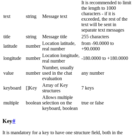
It is recommended to limit
the length to 1000
characters - if it is
text
string
Message text
exceeded, the rest of the
text will be sent in
separate text messages
title
string
Message title
255 characters
Location latitude,
from -90.0000 to
latitude
number
real number
+90.0000
Location longitude,
longitude
number
-180.0000 to +180.0000
real number
Number, usually
value
number
used in the chat
any number
evaluation
Array of Key
keyboard
[]Key
7 keys
structures
Allows multiple
multiple
boolean
selection on the
true or false
keyboard, boolean
Key
#
It is mandatory for a key to have one structure field, both in the