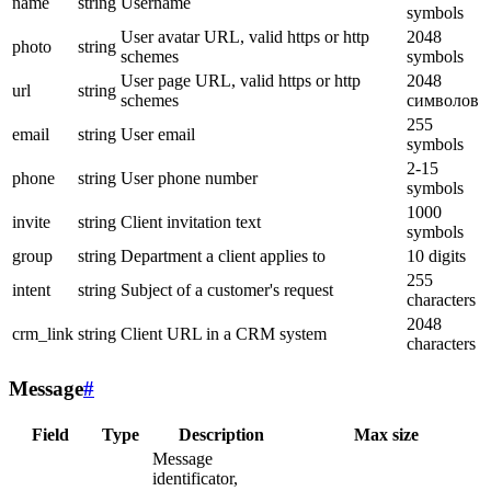
name
string
Username
symbols
User avatar URL, valid https or http
2048
photo
string
schemes
symbols
User page URL, valid https or http
2048
url
string
schemes
символов
255
email
string
User email
symbols
2-15
phone
string
User phone number
symbols
1000
invite
string
Client invitation text
symbols
group
string
Department a client applies to
10 digits
255
intent
string
Subject of a customer's request
characters
2048
crm_link
string
Client URL in a CRM system
characters
Message
#
Field
Type
Description
Max size
Message
identificator,