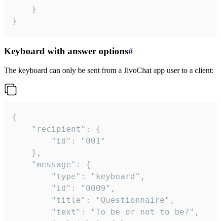
	}

}
Keyboard with answer options
#
The keyboard can only be sent from a JivoChat app user to a client:
{

	"recipient": {

		"id": "001"

	},

	"message": {

		"type": "keyboard",

		"id": "0009",

		"title": "Questionnaire",

		"text": "To be or not to be?",
