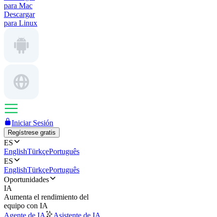
para Mac
Descargar
para Linux
Iniciar Sesión
Regístrese gratis
ES
English
Türkçe
Português
ES
English
Türkçe
Português
Oportunidades
IA
Aumenta el rendimiento del
equipo con IA
Agente de IA
Asistente de IA