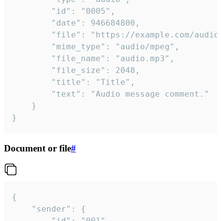
		"id": "0005",

		"date": 946684800,

		"file": "https://example.com/audio.mp3",

		"mime_type": "audio/mpeg",

		"file_name": "audio.mp3",

		"file_size": 2048,

		"title": "Title",

		"text": "Audio message comment."

	}

}
Document or file
#
{

	"sender": {

		"id": "001"
