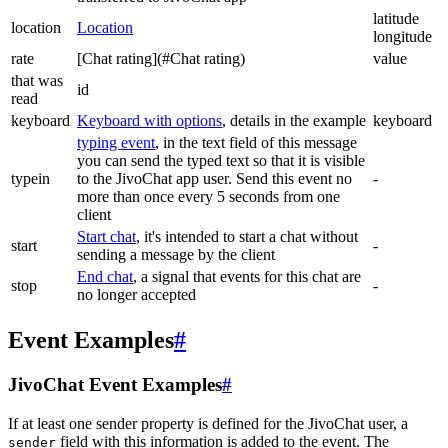
latitude
location
Location
longitude
rate
[Chat rating](#Chat rating)
value
that was
id
read
keyboard
Keyboard with options
, details in the example
keyboard
typing event
, in the text field of this message
you can send the typed text so that it is visible
typein
to the JivoChat app user. Send this event no
-
more than once every 5 seconds from one
client
Start chat
, it's intended to start a chat without
start
-
sending a message by the client
End chat
, a signal that events for this chat are
stop
-
no longer accepted
Event Examples
#
JivoChat Event Examples
#
If at least one sender property is defined for the JivoChat user, a
field with this information is added to the event. The
sender