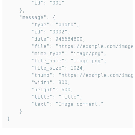
		"id": "001"

	},

	"message": {

		"type": "photo",

		"id": "0002",

		"date": 946684800,

		"file": "https://example.com/image.png",

		"mime_type": "image/png",

		"file_name": "image.png",

		"file_size": 1024,

		"thumb": "https://example.com/image_thumb.png",

		"width": 800,

		"height": 600,

		"title": "Title",

		"text": "Image comment."

	}

}