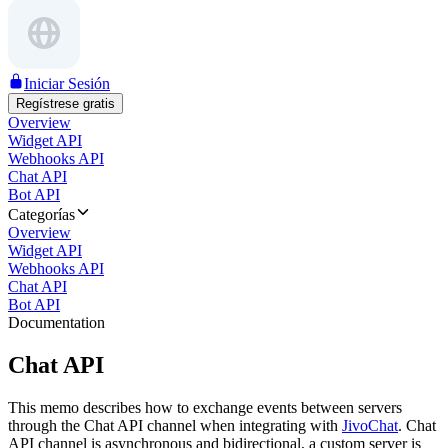
Iniciar Sesión
Regístrese gratis
Overview
Widget API
Webhooks API
Chat API
Bot API
Categorías
Overview
Widget API
Webhooks API
Chat API
Bot API
Documentation
Chat API
This memo describes how to exchange events between servers
through the Chat API channel when integrating with
JivoChat
. Chat
API channel is asynchronous and bidirectional, a custom server is