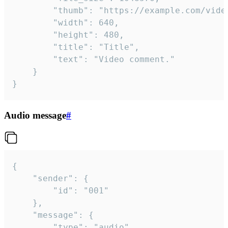
		"thumb": "https://example.com/video_thumb.png",

		"width": 640,

		"height": 480,

		"title": "Title",

		"text": "Video comment."

	}

}
Audio message
#
{

	"sender": {

		"id": "001"

	},

	"message": {

		"type": "audio",
