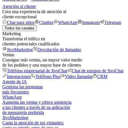
Atención al cliente
Crea una experiencia de atención al
cliente excepcional
Chat para sitios
Chatbot
WhatsApp
Instagram
Telegram
Todos los canales
Marketing
Transforma el tráfico en
clientes potenciales cualificados
JivoMarketing
Devolución de llamadas
Ventas
Consigue más ventas, un mayor valor medio
de los pedidos y una mayor base de clientes
Teléfono empresarial de JivoChat
Chat de equipos de JivoChat
Integraciones
Teléfono Plus
Video llamadas
CRM
Agente de IA
Gestiona las preguntas
más frecuentes
WhatsApp
Aumenta las ventas y ofrece asistencia
a tus clientes a través de su aplicación
de mensajería preferida
JivoMarketing
Capta la atención de tus visitantes:
capta su interés antes de que se