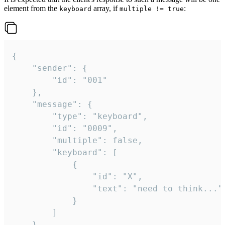
element from the
array, if
:
keyboard
multiple != true
{

	"sender": {

		"id": "001"

	},

	"message": {

		"type": "keyboard",

		"id": "0009",

		"multiple": false,

		"keyboard": [

			{

				"id": "X",

				"text": "need to think..."

			}

		]

	}
