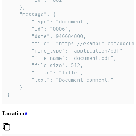
	},

	"message": {

		"type": "document",

		"id": "0006",

		"date": 946684800,

		"file": "https://example.com/document.pdf",

		"mime_type": "application/pdf",

		"file_name": "document.pdf",

		"file_size": 512,

		"title": "Title",

		"text": "Document comment."

	}

}
Location
#