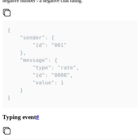
negative number - a negative chat rating.
{

	"sender": {

		"id": "001"

	},

	"message": {

		"type": "rate",

		"id": "0008",

		"value": 1

	}

}
Typing event
#