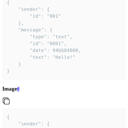
{

	"sender": {

		"id": "001"

	},

	"message": {

		"type": "text",

		"id": "0001",

		"date": 946684800,

		"text": "Hello!"

	}

}
Image
#
{

	"sender": {
