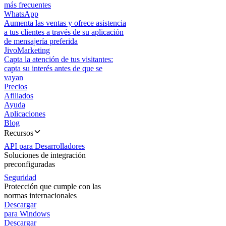
más frecuentes
WhatsApp
Aumenta las ventas y ofrece asistencia
a tus clientes a través de su aplicación
de mensajería preferida
JivoMarketing
Capta la atención de tus visitantes:
capta su interés antes de que se
vayan
Precios
Afiliados
Ayuda
Aplicaciones
Blog
Recursos
API para Desarrolladores
Soluciones de integración
preconfiguradas
Seguridad
Protección que cumple con las
normas internacionales
Descargar
para Windows
Descargar