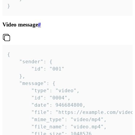
}
Video message
#
{

	"sender": {

		"id": "001"

	},

	"message": {

		"type": "video",

		"id": "0004",

		"date": 946684800,

		"file": "https://example.com/video.mp4",

		"mime_type": "video/mp4",

		"file_name": "video.mp4",

		"file_size": 1048576,
