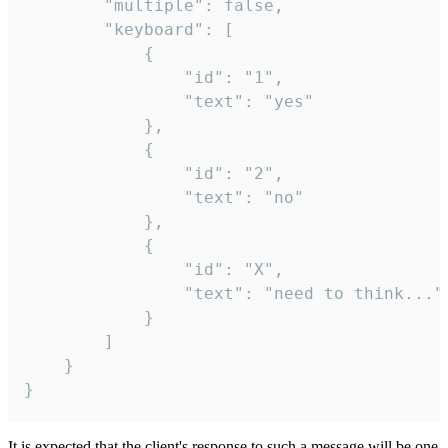
		"multiple": false,

		"keyboard": [

			{

				"id": "1",

				"text": "yes"

			},

			{

				"id": "2",

				"text": "no"

			},

			{

				"id": "X",

				"text": "need to think..."

			}

		]

	}

}
It is expected that the client's response to such a message will be one