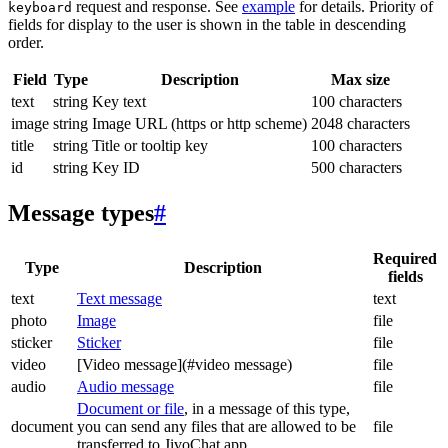
request and response. See
example
for details. Priority of
keyboard
fields for display to the user is shown in the table in descending
order.
Field
Type
Description
Max size
text
string
Key text
100 characters
image
string
Image URL (https or http scheme)
2048 characters
title
string
Title or tooltip key
100 characters
id
string
Key ID
500 characters
Message types
#
Required
Type
Description
fields
text
Text message
text
photo
Image
file
sticker
Sticker
file
video
[Video message](#video message)
file
audio
Audio message
file
Document or file
, in a message of this type,
document
you can send any files that are allowed to be
file
transferred to JivoChat app