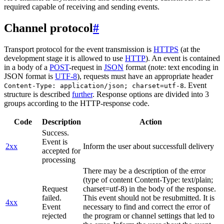
required capable of receiving and sending events.
Channel protocol
#
Transport protocol for the event transmission is
HTTPS
(at the
development stage it is allowed to use
HTTP
). An event is contained
in a body of a
POST
-request in
JSON
format (note: text encoding in
JSON format is
UTF-8
), requests must have an appropriate header
. Event
Content-Type: application/json; charset=utf-8
structure is described
further
. Response options are divided into 3
groups according to the HTTP-response code.
Code
Description
Action
Success.
Event is
2xx
Inform the user about successfull delivery
accepted for
processing
There may be a description of the error
(type of content Content-Type: text/plain;
Request
charset=utf-8) in the body of the response.
failed.
This event should not be resubmitted. It is
4xx
Event
necessary to find and correct the error of
rejected
the program or channel settings that led to