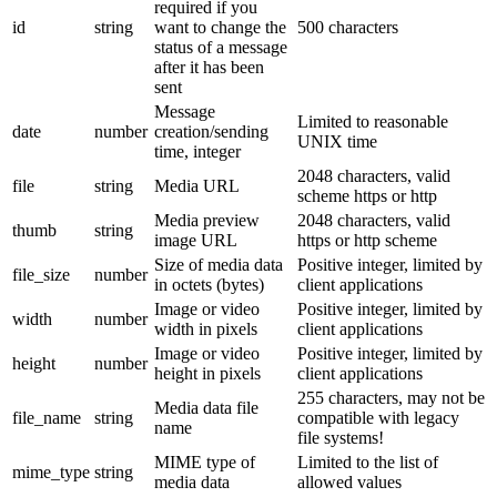
required if you
id
string
want to change the
500 characters
status of a message
after it has been
sent
Message
Limited to reasonable
date
number
creation/sending
UNIX time
time, integer
2048 characters, valid
file
string
Media URL
scheme https or http
Media preview
2048 characters, valid
thumb
string
image URL
https or http scheme
Size of media data
Positive integer, limited by
file_size
number
in octets (bytes)
client applications
Image or video
Positive integer, limited by
width
number
width in pixels
client applications
Image or video
Positive integer, limited by
height
number
height in pixels
client applications
255 characters, may not be
Media data file
file_name
string
compatible with legacy
name
file systems!
MIME type of
Limited to the list of
mime_type
string
media data
allowed values