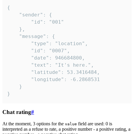
{

	"sender": {

		"id": "001"

	},

	"message": {

		"type": "location",

		"id": "0007",

		"date": 946684800,

		"text": "It's here.",

		"latitude": 53.3416484,

		"longitude": -6.2868531

	}

}
Chat rating
#
At the moment, 3 options for the
field are used: 0 is
value
interpreted as a refuse to rate, a positive number - a positive rating, a