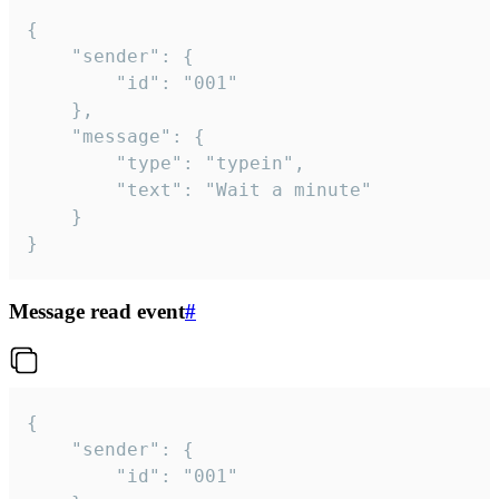
{

	"sender": {

		"id": "001"

	},

	"message": {

		"type": "typein",

		"text": "Wait a minute"

	}

}
Message read event
#
{

	"sender": {

		"id": "001"
