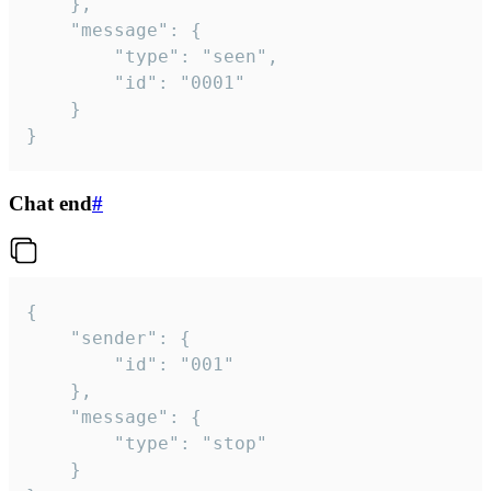
	},

	"message": {

		"type": "seen",

		"id": "0001"

	}

}
Chat end
#
{

	"sender": {

		"id": "001"

	},

	"message": {

		"type": "stop"

	}
