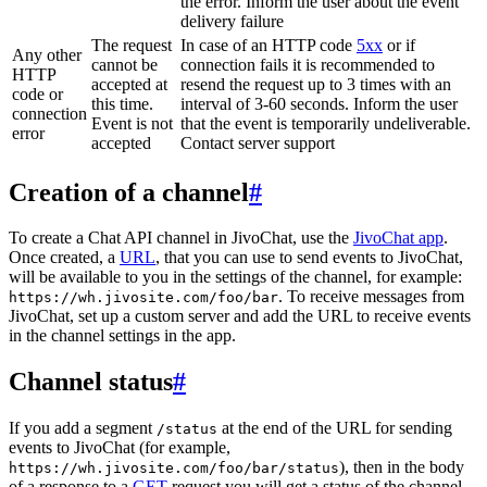
the error. Inform the user about the event
delivery failure
The request
In case of an HTTP code
5xx
or if
Any other
cannot be
connection fails it is recommended to
HTTP
accepted at
resend the request up to 3 times with an
code or
this time.
interval of 3-60 seconds. Inform the user
connection
Event is not
that the event is temporarily undeliverable.
error
accepted
Contact server support
Creation of a channel
#
To create a Chat API channel in JivoChat, use the
JivoChat app
.
Once created, a
URL
, that you can use to send events to JivoChat,
will be available to you in the settings of the channel, for example:
. To receive messages from
https://wh.jivosite.com/foo/bar
JivoChat, set up a custom server and add the URL to receive events
in the channel settings in the app.
Channel status
#
If you add a segment
at the end of the URL for sending
/status
events to JivoChat (for example,
), then in the body
https://wh.jivosite.com/foo/bar/status
of a response to a
GET
-request you will get a status of the channel,