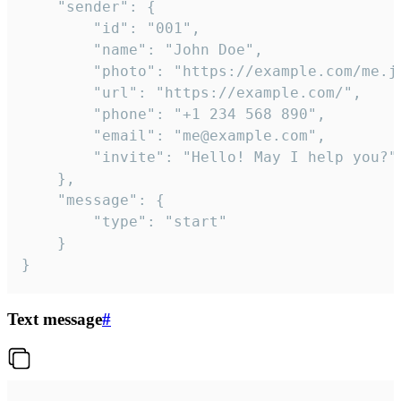
	"sender": {

		"id": "001",

		"name": "John Doe",

		"photo": "https://example.com/me.jpg",

		"url": "https://example.com/",

		"phone": "+1 234 568 890",

		"email": "me@example.com",

		"invite": "Hello! May I help you?"

	},

	"message": {

		"type": "start"

	}

}
Text message
#