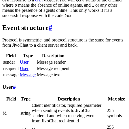
where
means the absence of online agents, and
or any other
0
1
means the presence of agents online. This only works if it's a
successful response with the code
.
2xx
Event structure
#
Protocol is symmetric, and protocol structure is the same for events
from JivoChat to a client server and back.
Field
Type
Description
sender
User
Message sender
recipient
User
Message recipient
message
Message
Message text
User
#
Field
Type
Description
Max size
Client identificator, required parameter
when sending events to JivoChat
255
id
string
sender.id and when receiving events
symbols
from JivoChat recipient.id
255