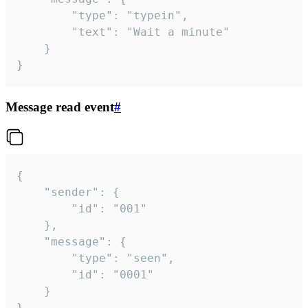
		"type": "typein",

		"text": "Wait a minute"

	}

}
Message read event
#
{

	"sender": {

		"id": "001"

	},

	"message": {

		"type": "seen",

		"id": "0001"

	}

}