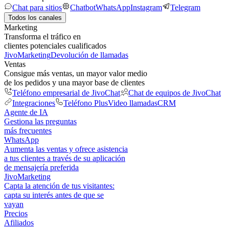
Chat para sitios
Chatbot
WhatsApp
Instagram
Telegram
Todos los canales
Marketing
Transforma el tráfico en
clientes potenciales cualificados
JivoMarketing
Devolución de llamadas
Ventas
Consigue más ventas, un mayor valor medio
de los pedidos y una mayor base de clientes
Teléfono empresarial de JivoChat
Chat de equipos de JivoChat
Integraciones
Teléfono Plus
Video llamadas
CRM
Agente de IA
Gestiona las preguntas
más frecuentes
WhatsApp
Aumenta las ventas y ofrece asistencia
a tus clientes a través de su aplicación
de mensajería preferida
JivoMarketing
Capta la atención de tus visitantes:
capta su interés antes de que se
vayan
Precios
Afiliados