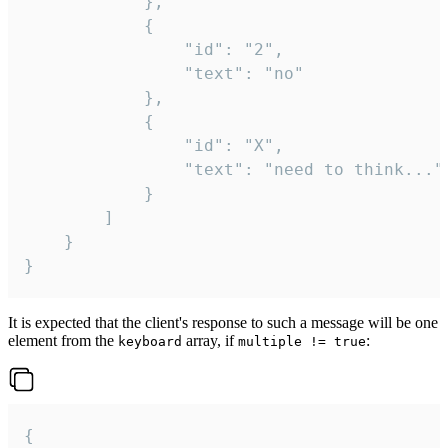
			},

			{

				"id": "2",

				"text": "no"

			},

			{

				"id": "X",

				"text": "need to think..."

			}

		]

	}

}
It is expected that the client's response to such a message will be one
element from the
array, if
:
keyboard
multiple != true
{
