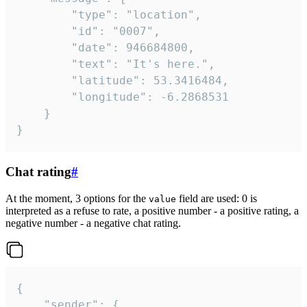
		"type": "location",

		"id": "0007",

		"date": 946684800,

		"text": "It's here.",

		"latitude": 53.3416484,

		"longitude": -6.2868531

	}

}
Chat rating
#
At the moment, 3 options for the
field are used: 0 is
value
interpreted as a refuse to rate, a positive number - a positive rating, a
negative number - a negative chat rating.
{

	"sender": {
