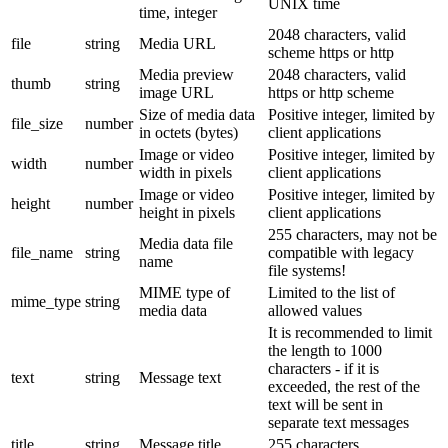
UNIX time
time, integer
2048 characters, valid
file
string
Media URL
scheme https or http
Media preview
2048 characters, valid
thumb
string
image URL
https or http scheme
Size of media data
Positive integer, limited by
file_size
number
in octets (bytes)
client applications
Image or video
Positive integer, limited by
width
number
width in pixels
client applications
Image or video
Positive integer, limited by
height
number
height in pixels
client applications
255 characters, may not be
Media data file
file_name
string
compatible with legacy
name
file systems!
MIME type of
Limited to the list of
mime_type
string
media data
allowed values
It is recommended to limit
the length to 1000
characters - if it is
text
string
Message text
exceeded, the rest of the
text will be sent in
separate text messages
title
string
Message title
255 characters