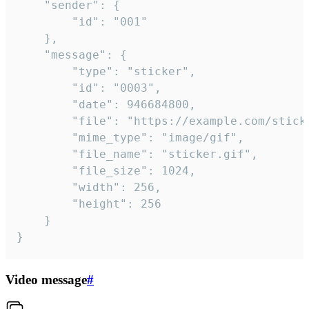
	"sender": {

		"id": "001"

	},

	"message": {

		"type": "sticker",

		"id": "0003",

		"date": 946684800,

		"file": "https://example.com/sticker.gif",

		"mime_type": "image/gif",

		"file_name": "sticker.gif",

		"file_size": 1024,

		"width": 256,

		"height": 256

	}

}
Video message
#