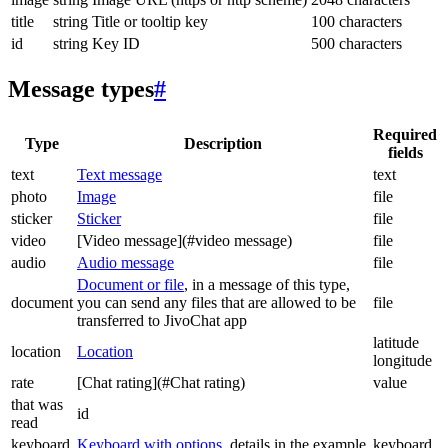
title
string
Title or tooltip key
100 characters
id
string
Key ID
500 characters
Message types
#
Required
Type
Description
fields
text
Text message
text
photo
Image
file
sticker
Sticker
file
video
[Video message](#video message)
file
audio
Audio message
file
Document or file
, in a message of this type,
document
you can send any files that are allowed to be
file
transferred to JivoChat app
latitude
location
Location
longitude
rate
[Chat rating](#Chat rating)
value
that was
id
read
keyboard
Keyboard with options
, details in the example
keyboard