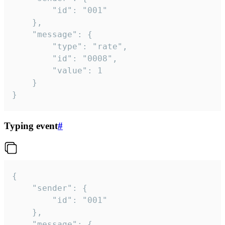
		"id": "001"

	},

	"message": {

		"type": "rate",

		"id": "0008",

		"value": 1

	}

}
Typing event
#
{

	"sender": {

		"id": "001"

	},

	"message": {
