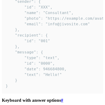
	"sender": {

		"id": "XXX",

		"name": "Consultant",

		"photo": "https://example.com/avatar.png",

		"email": "info@jivosite.com"

	},

	"recipient": {

		"id": "001"

	},

	"message": {

		"type": "text",

		"id": "0000",

		"date": 946684800,

		"text": "Hello!"

	}

}
Keyboard with answer options
#