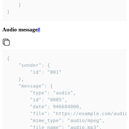
	}

}
Audio message
#
{

	"sender": {

		"id": "001"

	},

	"message": {

		"type": "audio",

		"id": "0005",

		"date": 946684800,

		"file": "https://example.com/audio.mp3",

		"mime_type": "audio/mpeg",

		"file_name": "audio.mp3",
