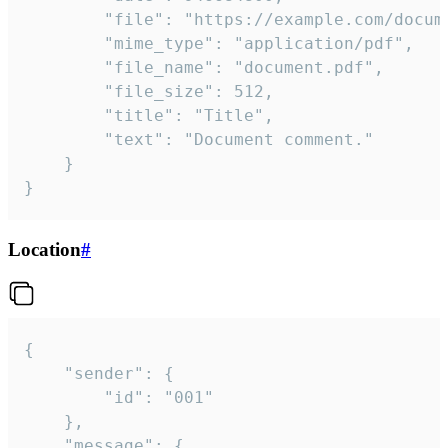
		"file": "https://example.com/document.pdf",

		"mime_type": "application/pdf",

		"file_name": "document.pdf",

		"file_size": 512,

		"title": "Title",

		"text": "Document comment."

	}

}
Location
#
{

	"sender": {

		"id": "001"

	},

	"message": {
