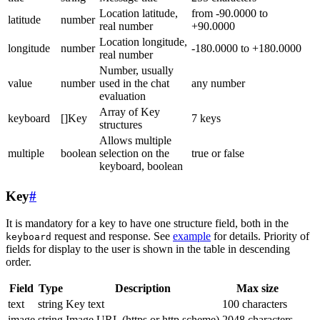
Location latitude,
from -90.0000 to
latitude
number
real number
+90.0000
Location longitude,
longitude
number
-180.0000 to +180.0000
real number
Number, usually
value
number
used in the chat
any number
evaluation
Array of Key
keyboard
[]Key
7 keys
structures
Allows multiple
multiple
boolean
selection on the
true or false
keyboard, boolean
Key
#
It is mandatory for a key to have one structure field, both in the
request and response. See
example
for details. Priority of
keyboard
fields for display to the user is shown in the table in descending
order.
Field
Type
Description
Max size
text
string
Key text
100 characters
image
string
Image URL (https or http scheme)
2048 characters