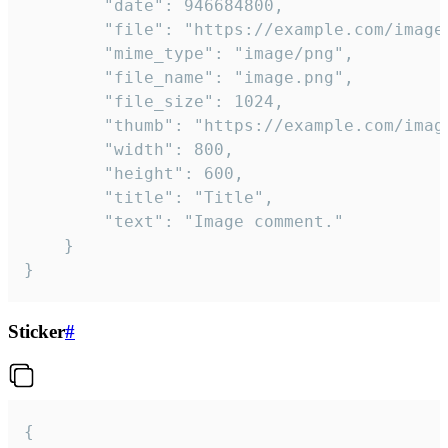
		"date": 946684800,

		"file": "https://example.com/image.png",

		"mime_type": "image/png",

		"file_name": "image.png",

		"file_size": 1024,

		"thumb": "https://example.com/image_thumb.png",

		"width": 800,

		"height": 600,

		"title": "Title",

		"text": "Image comment."

	}

}
Sticker
#
{
