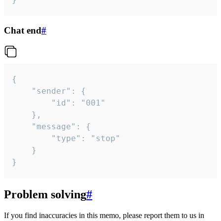
Chat end
#
{

	"sender": {

		"id": "001"

	},

	"message": {

		"type": "stop"

	}

}
Problem solving
#
If you find inaccuracies in this memo, please report them to us in