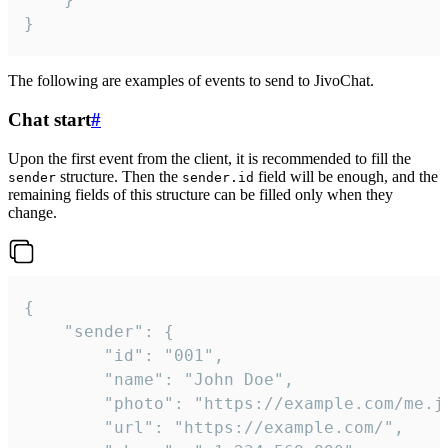
}
The following are examples of events to send to JivoChat.
Chat start
#
Upon the first event from the client, it is recommended to fill the
structure. Then the
field will be enough, and the
sender
sender.id
remaining fields of this structure can be filled only when they
change.
{

	"sender": {

		"id": "001",

		"name": "John Doe",

		"photo": "https://example.com/me.jpg",

		"url": "https://example.com/",
