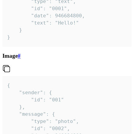
		"type": "text",

		"id": "0001",

		"date": 946684800,

		"text": "Hello!"

	}

}
Image
#
{

	"sender": {

		"id": "001"

	},

	"message": {

		"type": "photo",

		"id": "0002",
