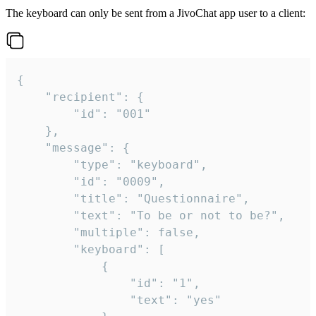
The keyboard can only be sent from a JivoChat app user to a client:
{

	"recipient": {

		"id": "001"

	},

	"message": {

		"type": "keyboard",

		"id": "0009",

		"title": "Questionnaire",

		"text": "To be or not to be?",

		"multiple": false,

		"keyboard": [

			{

				"id": "1",

				"text": "yes"
