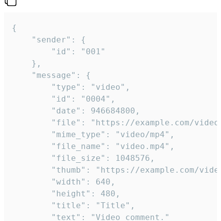
{

	"sender": {

		"id": "001"

	},

	"message": {

		"type": "video",

		"id": "0004",

		"date": 946684800,

		"file": "https://example.com/video.mp4",

		"mime_type": "video/mp4",

		"file_name": "video.mp4",

		"file_size": 1048576,

		"thumb": "https://example.com/video_thumb.png",

		"width": 640,

		"height": 480,

		"title": "Title",

		"text": "Video comment."
