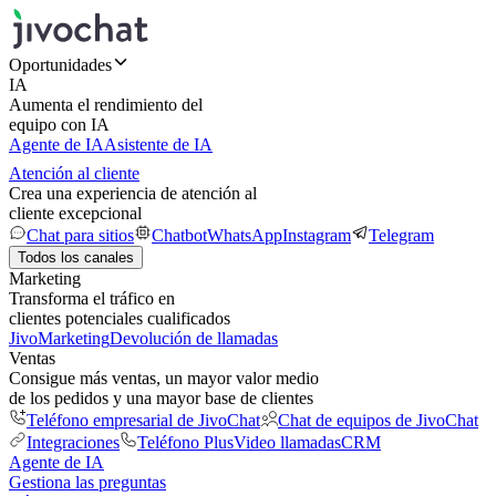
Oportunidades
IA
Aumenta el rendimiento del
equipo con IA
Agente de IA
Asistente de IA
Atención al cliente
Crea una experiencia de atención al
cliente excepcional
Chat para sitios
Chatbot
WhatsApp
Instagram
Telegram
Todos los canales
Marketing
Transforma el tráfico en
clientes potenciales cualificados
JivoMarketing
Devolución de llamadas
Ventas
Consigue más ventas, un mayor valor medio
de los pedidos y una mayor base de clientes
Teléfono empresarial de JivoChat
Chat de equipos de JivoChat
Integraciones
Teléfono Plus
Video llamadas
CRM
Agente de IA
Gestiona las preguntas