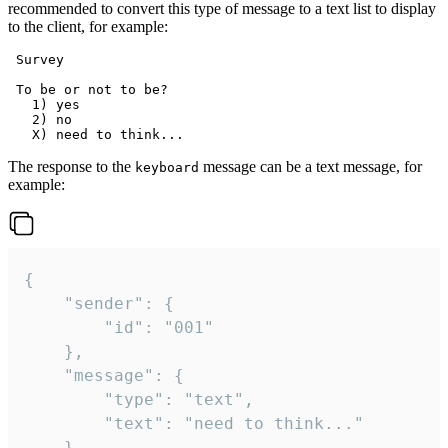
recommended to convert this type of message to a text list to display
to the client, for example:
 Survey

 To be or not to be?

   1) yes

   2) no

The response to the
message can be a text message, for
keyboard
example:
{

	"sender": {

		"id": "001"

	},

	"message": {

		"type": "text",

		"text": "need to think..."

	}
