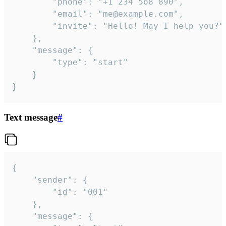
		"phone": "+1 234 568 890",

		"email": "me@example.com",

		"invite": "Hello! May I help you?"

	},

	"message": {

		"type": "start"

	}

}
Text message
#
{

	"sender": {

		"id": "001"

	},

	"message": {
