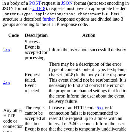
in a body of a
POST
-request in
JSON
format (note: text encoding in
JSON format is
UTF-8
), requests must have an appropriate header
. Event
Content-Type: application/json; charset=utf-8
structure is described
further
. Response options are divided into 3
groups according to the HTTP-response code.
Code
Description
Action
Success.
Event is
2xx
Inform the user about successfull delivery
accepted for
processing
There may be a description of the error
(type of content Content-Type: text/plain;
Request
charset=utf-8) in the body of the response.
failed.
This event should not be resubmitted. It is
4xx
Event
necessary to find and correct the error of
rejected
the program or channel settings that led to
the error. Inform the user about the event
delivery failure
The request
In case of an HTTP code
5xx
or if
Any other
cannot be
connection fails it is recommended to
HTTP
accepted at
resend the request up to 3 times with an
code or
this time.
interval of 3-60 seconds. Inform the user
connection
Event is not
that the event is temporarily undeliverable.
error