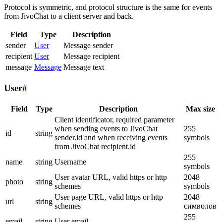
Protocol is symmetric, and protocol structure is the same for events
from JivoChat to a client server and back.
Field
Type
Description
sender
User
Message sender
recipient
User
Message recipient
message
Message
Message text
User
#
Field
Type
Description
Max size
Client identificator, required parameter
when sending events to JivoChat
255
id
string
sender.id and when receiving events
symbols
from JivoChat recipient.id
255
name
string
Username
symbols
User avatar URL, valid https or http
2048
photo
string
schemes
symbols
User page URL, valid https or http
2048
url
string
schemes
символов
255
email
string
User email