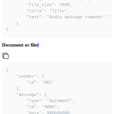
		"file_size": 2048,

		"title": "Title",

		"text": "Audio message comment."

	}

}
Document or file
#
{

	"sender": {

		"id": "001"

	},

	"message": {

		"type": "document",

		"id": "0006",

		"date": 946684800,
