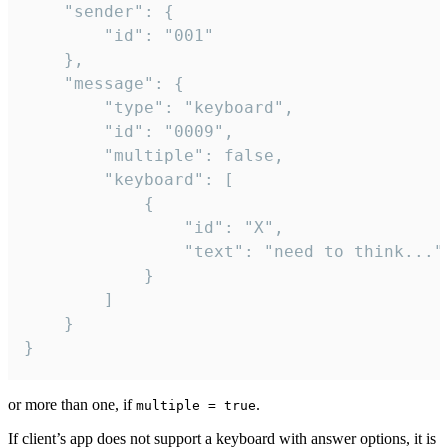
	"sender": {

		"id": "001"

	},

	"message": {

		"type": "keyboard",

		"id": "0009",

		"multiple": false,

		"keyboard": [

			{

				"id": "X",

				"text": "need to think..."

			}

		]

	}

}
or more than one, if
.
multiple = true
If client’s app does not support a keyboard with answer options, it is