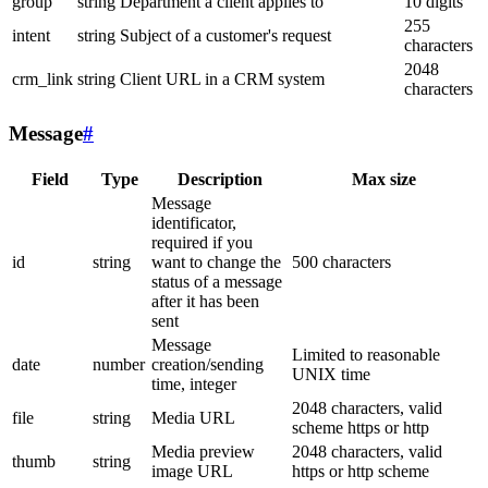
group
string
Department a client applies to
10 digits
255
intent
string
Subject of a customer's request
characters
2048
crm_link
string
Client URL in a CRM system
characters
Message
#
Field
Type
Description
Max size
Message
identificator,
required if you
id
string
want to change the
500 characters
status of a message
after it has been
sent
Message
Limited to reasonable
date
number
creation/sending
UNIX time
time, integer
2048 characters, valid
file
string
Media URL
scheme https or http
Media preview
2048 characters, valid
thumb
string
image URL
https or http scheme