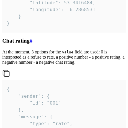
		"latitude": 53.3416484,

		"longitude": -6.2868531

	}

}
Chat rating
#
At the moment, 3 options for the
field are used: 0 is
value
interpreted as a refuse to rate, a positive number - a positive rating, a
negative number - a negative chat rating.
{

	"sender": {

		"id": "001"

	},

	"message": {

		"type": "rate",
