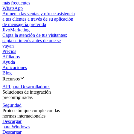
más frecuentes
WhatsApp
Aumenta las ventas y ofrece asistencia
a tus clientes a través de su aplicación
de mensajería preferida
JivoMarketing
Capta la atención de tus visitantes:
capta su interés antes de que se
vayan
Precios
Afiliados
Ayuda
Aplicaciones
Blog
Recursos
API para Desarrolladores
Soluciones de integración
preconfiguradas
Seguridad
Protección que cumple con las
normas internacionales
Descargar
para Windows
Descargar