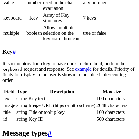
value
number
used in the chat
any number
evaluation
Array of Key
keyboard
[]Key
7 keys
structures
Allows multiple
multiple
boolean
selection on the
true or false
keyboard, boolean
Key
#
It is mandatory for a key to have one structure field, both in the
request and response. See
example
for details. Priority of
keyboard
fields for display to the user is shown in the table in descending
order.
Field
Type
Description
Max size
text
string
Key text
100 characters
image
string
Image URL (https or http scheme)
2048 characters
title
string
Title or tooltip key
100 characters
id
string
Key ID
500 characters
Message types
#