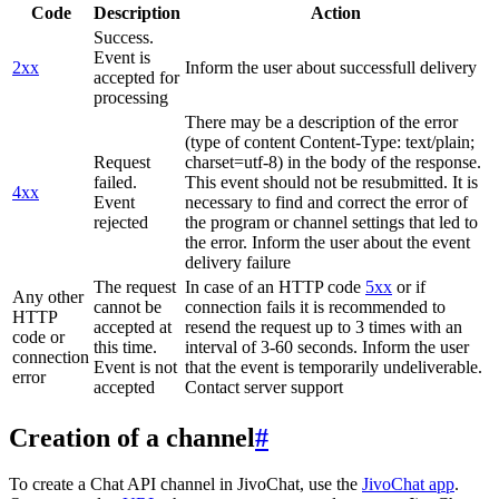
Code
Description
Action
Success.
Event is
2xx
Inform the user about successfull delivery
accepted for
processing
There may be a description of the error
(type of content Content-Type: text/plain;
Request
charset=utf-8) in the body of the response.
failed.
This event should not be resubmitted. It is
4xx
Event
necessary to find and correct the error of
rejected
the program or channel settings that led to
the error. Inform the user about the event
delivery failure
The request
In case of an HTTP code
5xx
or if
Any other
cannot be
connection fails it is recommended to
HTTP
accepted at
resend the request up to 3 times with an
code or
this time.
interval of 3-60 seconds. Inform the user
connection
Event is not
that the event is temporarily undeliverable.
error
accepted
Contact server support
Creation of a channel
#
To create a Chat API channel in JivoChat, use the
JivoChat app
.