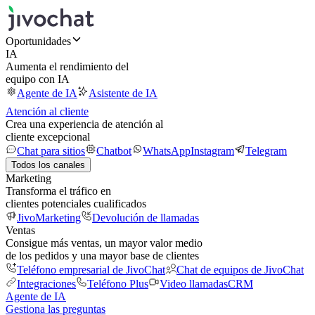
Oportunidades
IA
Aumenta el rendimiento del
equipo con IA
Agente de IA
Asistente de IA
Atención al cliente
Crea una experiencia de atención al
cliente excepcional
Chat para sitios
Chatbot
WhatsApp
Instagram
Telegram
Todos los canales
Marketing
Transforma el tráfico en
clientes potenciales cualificados
JivoMarketing
Devolución de llamadas
Ventas
Consigue más ventas, un mayor valor medio
de los pedidos y una mayor base de clientes
Teléfono empresarial de JivoChat
Chat de equipos de JivoChat
Integraciones
Teléfono Plus
Video llamadas
CRM
Agente de IA
Gestiona las preguntas