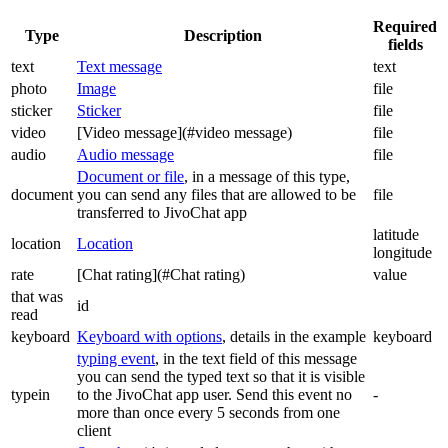
Required
Type
Description
fields
text
Text message
text
photo
Image
file
sticker
Sticker
file
video
[Video message](#video message)
file
audio
Audio message
file
Document or file
, in a message of this type,
document
you can send any files that are allowed to be
file
transferred to JivoChat app
latitude
location
Location
longitude
rate
[Chat rating](#Chat rating)
value
that was
id
read
keyboard
Keyboard with options
, details in the example
keyboard
typing event
, in the text field of this message
you can send the typed text so that it is visible
typein
to the JivoChat app user. Send this event no
-
more than once every 5 seconds from one
client