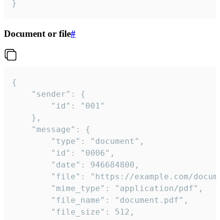
}
Document or file
#
{

	"sender": {

		"id": "001"

	},

	"message": {

		"type": "document",

		"id": "0006",

		"date": 946684800,

		"file": "https://example.com/document.pdf",

		"mime_type": "application/pdf",

		"file_name": "document.pdf",

		"file_size": 512,
