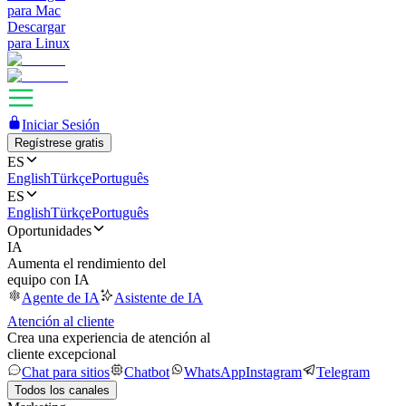
para Mac
Descargar
para Linux
Iniciar Sesión
Regístrese gratis
ES
English
Türkçe
Português
ES
English
Türkçe
Português
Oportunidades
IA
Aumenta el rendimiento del
equipo con IA
Agente de IA
Asistente de IA
Atención al cliente
Crea una experiencia de atención al
cliente excepcional
Chat para sitios
Chatbot
WhatsApp
Instagram
Telegram
Todos los canales