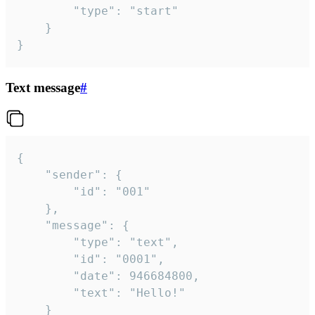
		"type": "start"

	}

}
Text message
#
{

	"sender": {

		"id": "001"

	},

	"message": {

		"type": "text",

		"id": "0001",

		"date": 946684800,

		"text": "Hello!"

	}
