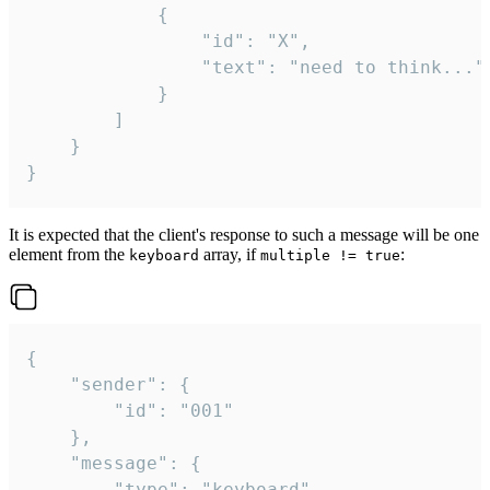
			{

				"id": "X",

				"text": "need to think..."

			}

		]

	}

}
It is expected that the client's response to such a message will be one
element from the
array, if
:
keyboard
multiple != true
{

	"sender": {

		"id": "001"

	},

	"message": {

		"type": "keyboard",
