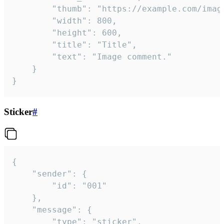
		"thumb": "https://example.com/image_thumb.png",

		"width": 800,

		"height": 600,

		"title": "Title",

		"text": "Image comment."

	}

}
Sticker
#
{

	"sender": {

		"id": "001"

	},

	"message": {

		"type": "sticker",
