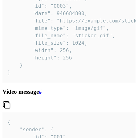
		"id": "0003",

		"date": 946684800,

		"file": "https://example.com/sticker.gif",

		"mime_type": "image/gif",

		"file_name": "sticker.gif",

		"file_size": 1024,

		"width": 256,

		"height": 256

	}

}
Video message
#
{

	"sender": {

		"id": "001"
