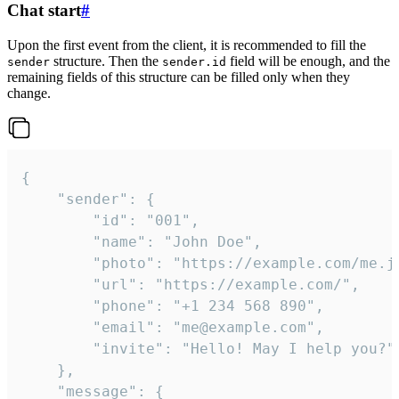
Chat start
#
Upon the first event from the client, it is recommended to fill the
structure. Then the
field will be enough, and the
sender
sender.id
remaining fields of this structure can be filled only when they
change.
{

	"sender": {

		"id": "001",

		"name": "John Doe",

		"photo": "https://example.com/me.jpg",

		"url": "https://example.com/",

		"phone": "+1 234 568 890",

		"email": "me@example.com",

		"invite": "Hello! May I help you?"

	},

	"message": {
