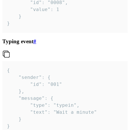
		"id": "0008",

		"value": 1

	}

}
Typing event
#
{

	"sender": {

		"id": "001"

	},

	"message": {

		"type": "typein",

		"text": "Wait a minute"

	}

}