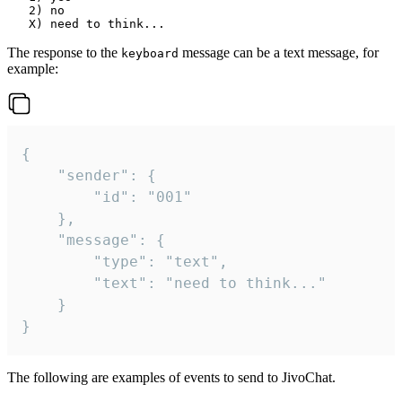
   2) no

The response to the
message can be a text message, for
keyboard
example:
{

	"sender": {

		"id": "001"

	},

	"message": {

		"type": "text",

		"text": "need to think..."

	}

}
The following are examples of events to send to JivoChat.