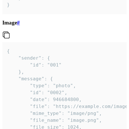
}
Image
#
{

	"sender": {

		"id": "001"

	},

	"message": {

		"type": "photo",

		"id": "0002",

		"date": 946684800,

		"file": "https://example.com/image.png",

		"mime_type": "image/png",

		"file_name": "image.png",

		"file_size": 1024,
