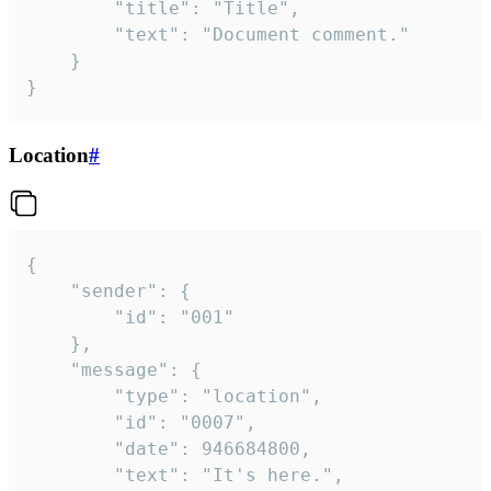
		"title": "Title",

		"text": "Document comment."

	}

}
Location
#
{

	"sender": {

		"id": "001"

	},

	"message": {

		"type": "location",

		"id": "0007",

		"date": 946684800,

		"text": "It's here.",
