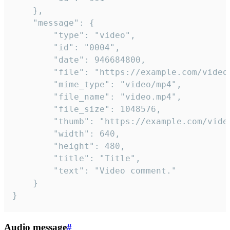
	},

	"message": {

		"type": "video",

		"id": "0004",

		"date": 946684800,

		"file": "https://example.com/video.mp4",

		"mime_type": "video/mp4",

		"file_name": "video.mp4",

		"file_size": 1048576,

		"thumb": "https://example.com/video_thumb.png",

		"width": 640,

		"height": 480,

		"title": "Title",

		"text": "Video comment."

	}

}
Audio message
#