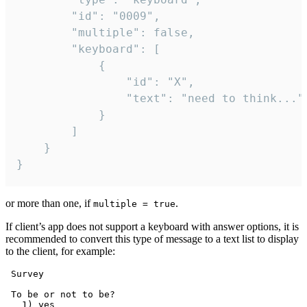
		"id": "0009",

		"multiple": false,

		"keyboard": [

			{

				"id": "X",

				"text": "need to think..."

			}

		]

	}

}
or more than one, if
.
multiple = true
If client’s app does not support a keyboard with answer options, it is
recommended to convert this type of message to a text list to display
to the client, for example:
 Survey

 To be or not to be?

   1) yes
