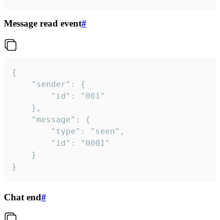
Message read event
#
{

	"sender": {

		"id": "001"

	},

	"message": {

		"type": "seen",

		"id": "0001"

	}

}
Chat end
#