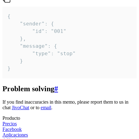
{

	"sender": {

		"id": "001"

	},

	"message": {

		"type": "stop"

	}

}
Problem solving
#
If you find inaccuracies in this memo, please report them to us in
chat
JivoChat
or to
email
.
Producto
Precios
Facebook
Aplicaciones