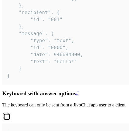
	},

	"recipient": {

		"id": "001"

	},

	"message": {

		"type": "text",

		"id": "0000",

		"date": 946684800,

		"text": "Hello!"

	}

}
Keyboard with answer options
#
The keyboard can only be sent from a JivoChat app user to a client: