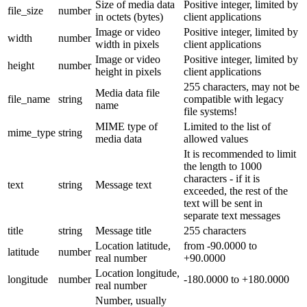
Size of media data
Positive integer, limited by
file_size
number
in octets (bytes)
client applications
Image or video
Positive integer, limited by
width
number
width in pixels
client applications
Image or video
Positive integer, limited by
height
number
height in pixels
client applications
255 characters, may not be
Media data file
file_name
string
compatible with legacy
name
file systems!
MIME type of
Limited to the list of
mime_type
string
media data
allowed values
It is recommended to limit
the length to 1000
characters - if it is
text
string
Message text
exceeded, the rest of the
text will be sent in
separate text messages
title
string
Message title
255 characters
Location latitude,
from -90.0000 to
latitude
number
real number
+90.0000
Location longitude,
longitude
number
-180.0000 to +180.0000
real number
Number, usually