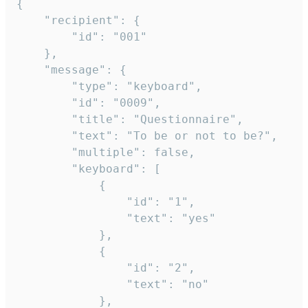
{

	"recipient": {

		"id": "001"

	},

	"message": {

		"type": "keyboard",

		"id": "0009",

		"title": "Questionnaire",

		"text": "To be or not to be?",

		"multiple": false,

		"keyboard": [

			{

				"id": "1",

				"text": "yes"

			},

			{

				"id": "2",

				"text": "no"

			},
