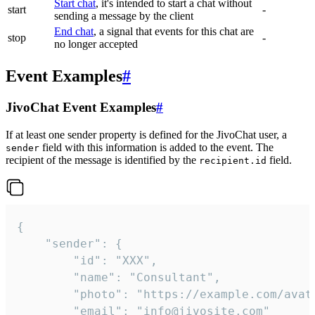
Start chat
, it's intended to start a chat without
start
-
sending a message by the client
End chat
, a signal that events for this chat are
stop
-
no longer accepted
Event Examples
#
JivoChat Event Examples
#
If at least one sender property is defined for the JivoChat user, a
field with this information is added to the event. The
sender
recipient of the message is identified by the
field.
recipient.id
{

	"sender": {

		"id": "XXX",

		"name": "Consultant",

		"photo": "https://example.com/avatar.png",

		"email": "info@jivosite.com"
