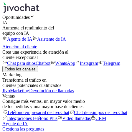
Oportunidades
IA
Aumenta el rendimiento del
equipo con IA
Agente de IA
Asistente de IA
Atención al cliente
Crea una experiencia de atención al
cliente excepcional
Chat para sitios
Chatbot
WhatsApp
Instagram
Telegram
Todos los canales
Marketing
Transforma el tráfico en
clientes potenciales cualificados
JivoMarketing
Devolución de llamadas
Ventas
Consigue más ventas, un mayor valor medio
de los pedidos y una mayor base de clientes
Teléfono empresarial de JivoChat
Chat de equipos de JivoChat
Integraciones
Teléfono Plus
Video llamadas
CRM
Agente de IA
Gestiona las preguntas