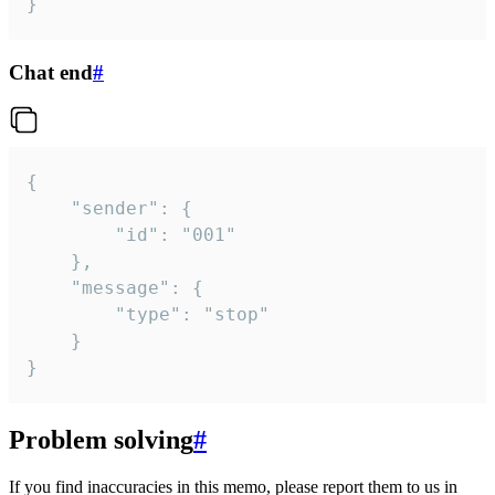
}
Chat end
#
{

	"sender": {

		"id": "001"

	},

	"message": {

		"type": "stop"

	}

}
Problem solving
#
If you find inaccuracies in this memo, please report them to us in