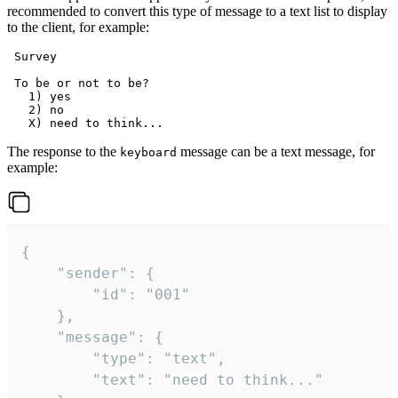
recommended to convert this type of message to a text list to display
to the client, for example:
 Survey

 To be or not to be?

   1) yes

   2) no

The response to the
message can be a text message, for
keyboard
example:
{

	"sender": {

		"id": "001"

	},

	"message": {

		"type": "text",

		"text": "need to think..."
