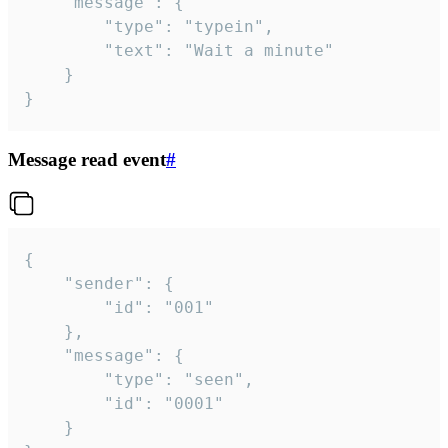
	"message": {

		"type": "typein",

		"text": "Wait a minute"

	}

}
Message read event
#
{

	"sender": {

		"id": "001"

	},

	"message": {

		"type": "seen",

		"id": "0001"

	}
