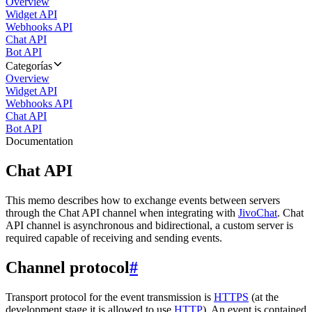
Overview
Widget API
Webhooks API
Chat API
Bot API
Categorías
Overview
Widget API
Webhooks API
Chat API
Bot API
Documentation
Chat API
This memo describes how to exchange events between servers
through the Chat API channel when integrating with
JivoChat
. Chat
API channel is asynchronous and bidirectional, a custom server is
required capable of receiving and sending events.
Channel protocol
#
Transport protocol for the event transmission is
HTTPS
(at the
development stage it is allowed to use
HTTP
). An event is contained