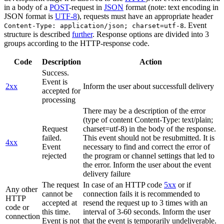
in a body of a
POST
-request in
JSON
format (note: text encoding in
JSON format is
UTF-8
), requests must have an appropriate header
. Event
Content-Type: application/json; charset=utf-8
structure is described
further
. Response options are divided into 3
groups according to the HTTP-response code.
Code
Description
Action
Success.
Event is
2xx
Inform the user about successfull delivery
accepted for
processing
There may be a description of the error
(type of content Content-Type: text/plain;
Request
charset=utf-8) in the body of the response.
failed.
This event should not be resubmitted. It is
4xx
Event
necessary to find and correct the error of
rejected
the program or channel settings that led to
the error. Inform the user about the event
delivery failure
The request
In case of an HTTP code
5xx
or if
Any other
cannot be
connection fails it is recommended to
HTTP
accepted at
resend the request up to 3 times with an
code or
this time.
interval of 3-60 seconds. Inform the user
connection
Event is not
that the event is temporarily undeliverable.