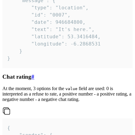
	"message": {

		"type": "location",

		"id": "0007",

		"date": 946684800,

		"text": "It's here.",

		"latitude": 53.3416484,

		"longitude": -6.2868531

	}

}
Chat rating
#
At the moment, 3 options for the
field are used: 0 is
value
interpreted as a refuse to rate, a positive number - a positive rating, a
negative number - a negative chat rating.
{
