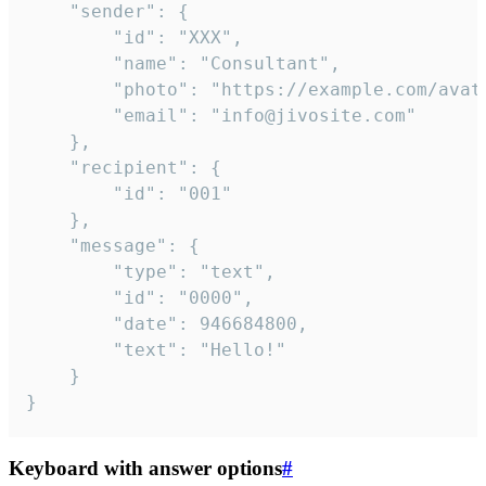
	"sender": {

		"id": "XXX",

		"name": "Consultant",

		"photo": "https://example.com/avatar.png",

		"email": "info@jivosite.com"

	},

	"recipient": {

		"id": "001"

	},

	"message": {

		"type": "text",

		"id": "0000",

		"date": 946684800,

		"text": "Hello!"

	}

}
Keyboard with answer options
#