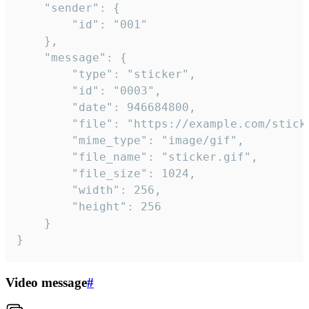
	"sender": {

		"id": "001"

	},

	"message": {

		"type": "sticker",

		"id": "0003",

		"date": 946684800,

		"file": "https://example.com/sticker.gif",

		"mime_type": "image/gif",

		"file_name": "sticker.gif",

		"file_size": 1024,

		"width": 256,

		"height": 256

	}

}
Video message
#