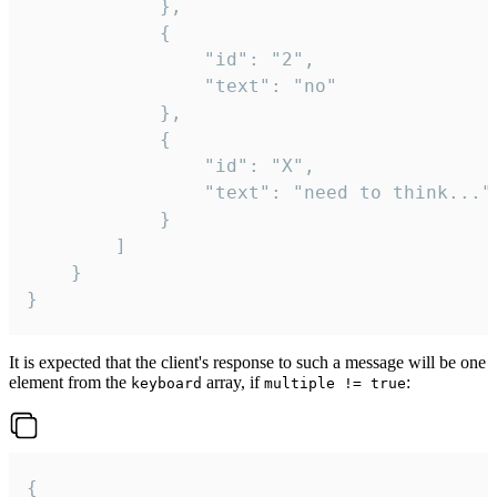
			},

			{

				"id": "2",

				"text": "no"

			},

			{

				"id": "X",

				"text": "need to think..."

			}

		]

	}

}
It is expected that the client's response to such a message will be one
element from the
array, if
:
keyboard
multiple != true
{
