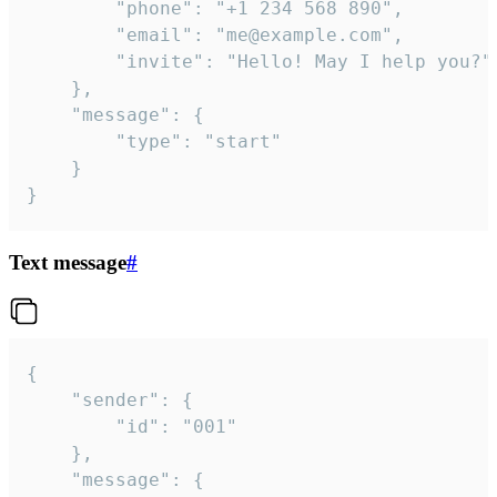
		"phone": "+1 234 568 890",

		"email": "me@example.com",

		"invite": "Hello! May I help you?"

	},

	"message": {

		"type": "start"

	}

}
Text message
#
{

	"sender": {

		"id": "001"

	},

	"message": {
