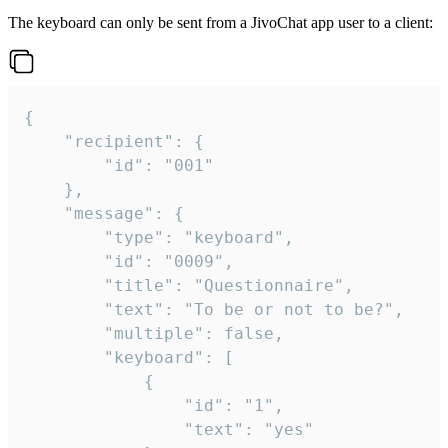
The keyboard can only be sent from a JivoChat app user to a client:
{

	"recipient": {

		"id": "001"

	},

	"message": {

		"type": "keyboard",

		"id": "0009",

		"title": "Questionnaire",

		"text": "To be or not to be?",

		"multiple": false,

		"keyboard": [

			{

				"id": "1",

				"text": "yes"
