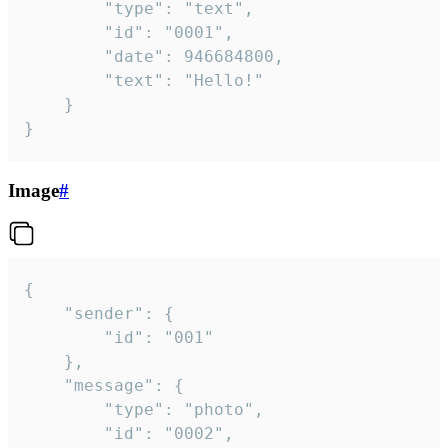
		"type": "text",

		"id": "0001",

		"date": 946684800,

		"text": "Hello!"

	}

}
Image
#
{

	"sender": {

		"id": "001"

	},

	"message": {

		"type": "photo",

		"id": "0002",
