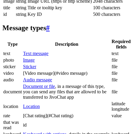
image
string
Image URL (https or http scheme)
2048 characters
title
string
Title or tooltip key
100 characters
id
string
Key ID
500 characters
Message types
#
Required
Type
Description
fields
text
Text message
text
photo
Image
file
sticker
Sticker
file
video
[Video message](#video message)
file
audio
Audio message
file
Document or file
, in a message of this type,
document
you can send any files that are allowed to be
file
transferred to JivoChat app
latitude
location
Location
longitude
rate
[Chat rating](#Chat rating)
value
that was
id
read