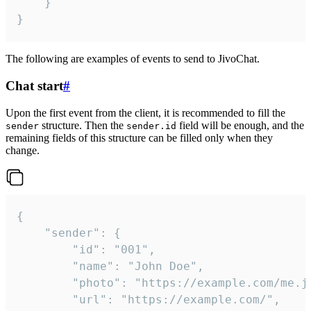
	}

}
The following are examples of events to send to JivoChat.
Chat start
#
Upon the first event from the client, it is recommended to fill the
structure. Then the
field will be enough, and the
sender
sender.id
remaining fields of this structure can be filled only when they
change.
{

	"sender": {

		"id": "001",

		"name": "John Doe",

		"photo": "https://example.com/me.jpg",

		"url": "https://example.com/",
