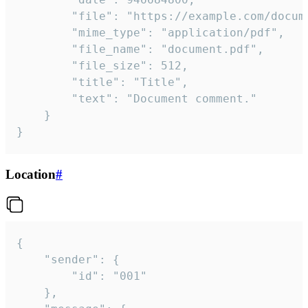
		"file": "https://example.com/document.pdf",

		"mime_type": "application/pdf",

		"file_name": "document.pdf",

		"file_size": 512,

		"title": "Title",

		"text": "Document comment."

	}

}
Location
#
{

	"sender": {

		"id": "001"

	},
