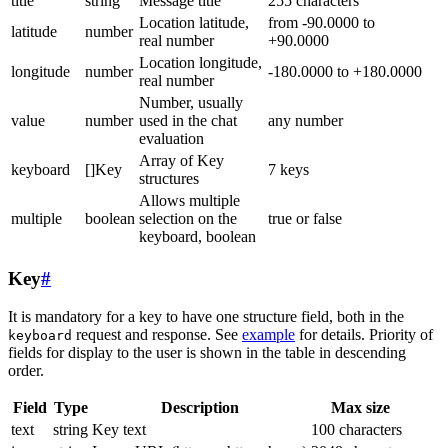
title
string
Message title
255 characters
Location latitude,
from -90.0000 to
latitude
number
real number
+90.0000
Location longitude,
longitude
number
-180.0000 to +180.0000
real number
Number, usually
value
number
used in the chat
any number
evaluation
Array of Key
keyboard
[]Key
7 keys
structures
Allows multiple
multiple
boolean
selection on the
true or false
keyboard, boolean
Key
#
It is mandatory for a key to have one structure field, both in the
request and response. See
example
for details. Priority of
keyboard
fields for display to the user is shown in the table in descending
order.
Field
Type
Description
Max size
text
string
Key text
100 characters