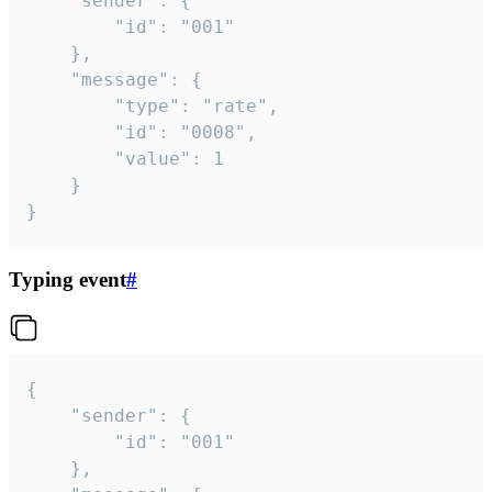
	"sender": {

		"id": "001"

	},

	"message": {

		"type": "rate",

		"id": "0008",

		"value": 1

	}

}
Typing event
#
{

	"sender": {

		"id": "001"

	},
