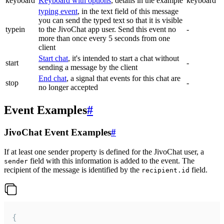
keyboard
Keyboard with options
, details in the example
keyboard
typing event
, in the text field of this message
you can send the typed text so that it is visible
typein
to the JivoChat app user. Send this event no
-
more than once every 5 seconds from one
client
Start chat
, it's intended to start a chat without
start
-
sending a message by the client
End chat
, a signal that events for this chat are
stop
-
no longer accepted
Event Examples
#
JivoChat Event Examples
#
If at least one sender property is defined for the JivoChat user, a
field with this information is added to the event. The
sender
recipient of the message is identified by the
field.
recipient.id
{
