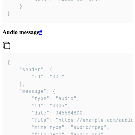
	}

}
Audio message
#
{

	"sender": {

		"id": "001"

	},

	"message": {

		"type": "audio",

		"id": "0005",

		"date": 946684800,

		"file": "https://example.com/audio.mp3",

		"mime_type": "audio/mpeg",

		"file_name": "audio.mp3",
