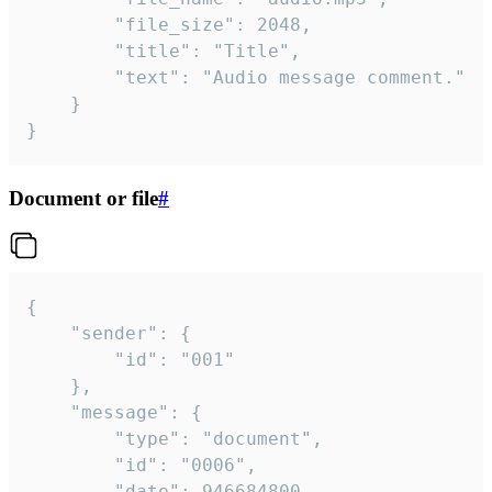
		"file_size": 2048,

		"title": "Title",

		"text": "Audio message comment."

	}

}
Document or file
#
{

	"sender": {

		"id": "001"

	},

	"message": {

		"type": "document",

		"id": "0006",

		"date": 946684800,
