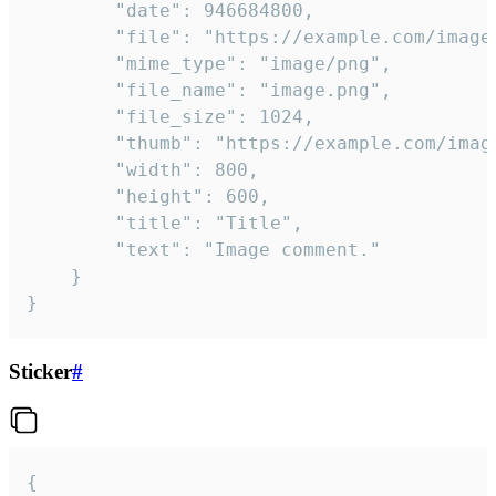
		"date": 946684800,

		"file": "https://example.com/image.png",

		"mime_type": "image/png",

		"file_name": "image.png",

		"file_size": 1024,

		"thumb": "https://example.com/image_thumb.png",

		"width": 800,

		"height": 600,

		"title": "Title",

		"text": "Image comment."

	}

}
Sticker
#
{
