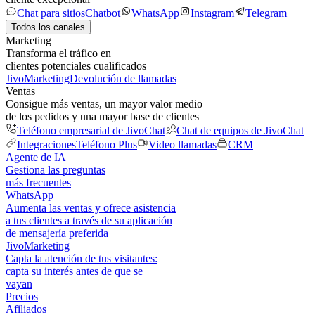
Chat para sitios
Chatbot
WhatsApp
Instagram
Telegram
Todos los canales
Marketing
Transforma el tráfico en
clientes potenciales cualificados
JivoMarketing
Devolución de llamadas
Ventas
Consigue más ventas, un mayor valor medio
de los pedidos y una mayor base de clientes
Teléfono empresarial de JivoChat
Chat de equipos de JivoChat
Integraciones
Teléfono Plus
Video llamadas
CRM
Agente de IA
Gestiona las preguntas
más frecuentes
WhatsApp
Aumenta las ventas y ofrece asistencia
a tus clientes a través de su aplicación
de mensajería preferida
JivoMarketing
Capta la atención de tus visitantes:
capta su interés antes de que se
vayan
Precios
Afiliados