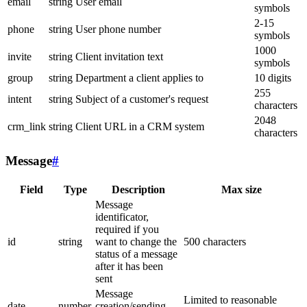
email
string
User email
symbols
2-15
phone
string
User phone number
symbols
1000
invite
string
Client invitation text
symbols
group
string
Department a client applies to
10 digits
255
intent
string
Subject of a customer's request
characters
2048
crm_link
string
Client URL in a CRM system
characters
Message
#
Field
Type
Description
Max size
Message
identificator,
required if you
id
string
want to change the
500 characters
status of a message
after it has been
sent
Message
Limited to reasonable
date
number
creation/sending