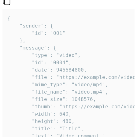
{

	"sender": {

		"id": "001"

	},

	"message": {

		"type": "video",

		"id": "0004",

		"date": 946684800,

		"file": "https://example.com/video.mp4",

		"mime_type": "video/mp4",

		"file_name": "video.mp4",

		"file_size": 1048576,

		"thumb": "https://example.com/video_thumb.png",

		"width": 640,

		"height": 480,

		"title": "Title",

		"text": "Video comment."
