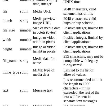
UNIX time
time, integer
2048 characters, valid
file
string
Media URL
scheme https or http
Media preview
2048 characters, valid
thumb
string
image URL
https or http scheme
Size of media data
Positive integer, limited by
file_size
number
in octets (bytes)
client applications
Image or video
Positive integer, limited by
width
number
width in pixels
client applications
Image or video
Positive integer, limited by
height
number
height in pixels
client applications
255 characters, may not be
Media data file
file_name
string
compatible with legacy
name
file systems!
MIME type of
Limited to the list of
mime_type
string
media data
allowed values
It is recommended to limit
the length to 1000
characters - if it is
text
string
Message text
exceeded, the rest of the
text will be sent in
separate text messages