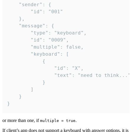
	"sender": {

		"id": "001"

	},

	"message": {

		"type": "keyboard",

		"id": "0009",

		"multiple": false,

		"keyboard": [

			{

				"id": "X",

				"text": "need to think..."

			}

		]

	}

}
or more than one, if
.
multiple = true
If client’s app does not support a keyboard with answer options, it is