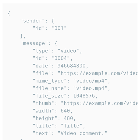
{

	"sender": {

		"id": "001"

	},

	"message": {

		"type": "video",

		"id": "0004",

		"date": 946684800,

		"file": "https://example.com/video.mp4",

		"mime_type": "video/mp4",

		"file_name": "video.mp4",

		"file_size": 1048576,

		"thumb": "https://example.com/video_thumb.png",

		"width": 640,

		"height": 480,

		"title": "Title",

		"text": "Video comment."
