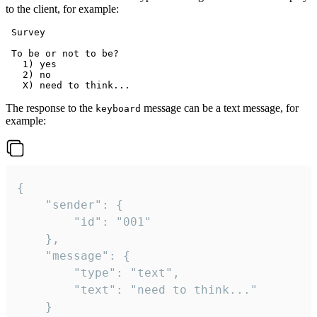
to the client, for example:
 Survey

 To be or not to be?

   1) yes

   2) no

The response to the
message can be a text message, for
keyboard
example:
{

	"sender": {

		"id": "001"

	},

	"message": {

		"type": "text",

		"text": "need to think..."

	}
