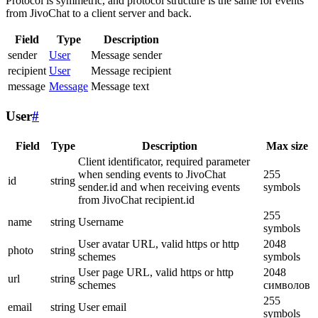
Protocol is symmetric, and protocol structure is the same for events
from JivoChat to a client server and back.
Field
Type
Description
sender
User
Message sender
recipient
User
Message recipient
message
Message
Message text
User
#
Field
Type
Description
Max size
Client identificator, required parameter
when sending events to JivoChat
255
id
string
sender.id and when receiving events
symbols
from JivoChat recipient.id
255
name
string
Username
symbols
User avatar URL, valid https or http
2048
photo
string
schemes
symbols
User page URL, valid https or http
2048
url
string
schemes
символов
255
email
string
User email
symbols