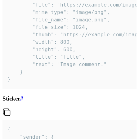
		"file": "https://example.com/image.png",

		"mime_type": "image/png",

		"file_name": "image.png",

		"file_size": 1024,

		"thumb": "https://example.com/image_thumb.png",

		"width": 800,

		"height": 600,

		"title": "Title",

		"text": "Image comment."

	}

}
Sticker
#
{

	"sender": {
