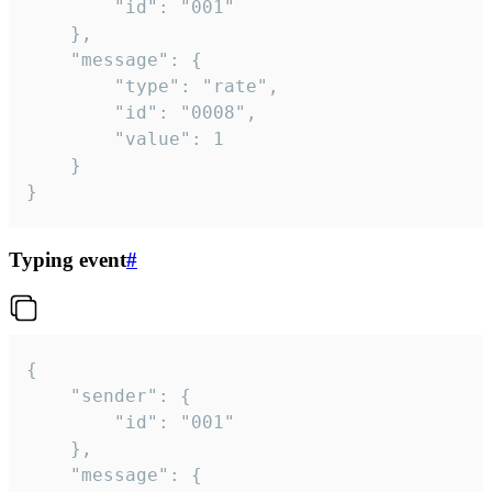
		"id": "001"

	},

	"message": {

		"type": "rate",

		"id": "0008",

		"value": 1

	}

}
Typing event
#
{

	"sender": {

		"id": "001"

	},

	"message": {
