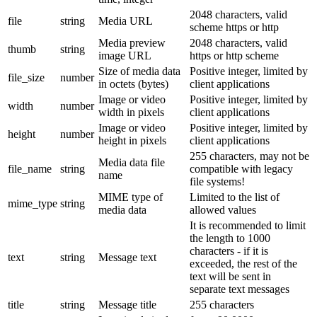
2048 characters, valid
file
string
Media URL
scheme https or http
Media preview
2048 characters, valid
thumb
string
image URL
https or http scheme
Size of media data
Positive integer, limited by
file_size
number
in octets (bytes)
client applications
Image or video
Positive integer, limited by
width
number
width in pixels
client applications
Image or video
Positive integer, limited by
height
number
height in pixels
client applications
255 characters, may not be
Media data file
file_name
string
compatible with legacy
name
file systems!
MIME type of
Limited to the list of
mime_type
string
media data
allowed values
It is recommended to limit
the length to 1000
characters - if it is
text
string
Message text
exceeded, the rest of the
text will be sent in
separate text messages
title
string
Message title
255 characters