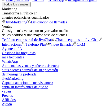
Todos los canales
Marketing
Transforma el tráfico en
clientes potenciales cualificados
JivoMarketing
Devolución de llamadas
Ventas
Consigue más ventas, un mayor valor medio
de los pedidos y una mayor base de clientes
Teléfono empresarial de JivoChat
Chat de equipos de JivoChat
Integraciones
Teléfono Plus
Video llamadas
CRM
Agente de IA
Gestiona las preguntas
más frecuentes
WhatsApp
Aumenta las ventas y ofrece asistencia
a tus clientes a través de su aplicación
de mensajería preferida
JivoMarketing
Capta la atención de tus visitantes:
capta su interés antes de que se
vayan
Precios
Afiliados
Ayuda