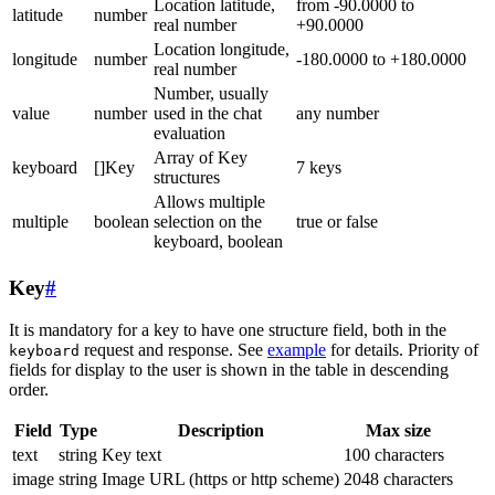
Location latitude,
from -90.0000 to
latitude
number
real number
+90.0000
Location longitude,
longitude
number
-180.0000 to +180.0000
real number
Number, usually
value
number
used in the chat
any number
evaluation
Array of Key
keyboard
[]Key
7 keys
structures
Allows multiple
multiple
boolean
selection on the
true or false
keyboard, boolean
Key
#
It is mandatory for a key to have one structure field, both in the
request and response. See
example
for details. Priority of
keyboard
fields for display to the user is shown in the table in descending
order.
Field
Type
Description
Max size
text
string
Key text
100 characters
image
string
Image URL (https or http scheme)
2048 characters