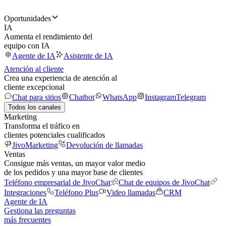
Oportunidades
IA
Aumenta el rendimiento del
equipo con IA
Agente de IA
Asistente de IA
Atención al cliente
Crea una experiencia de atención al
cliente excepcional
Chat para sitios
Chatbot
WhatsApp
Instagram
Telegram
Todos los canales
Marketing
Transforma el tráfico en
clientes potenciales cualificados
JivoMarketing
Devolución de llamadas
Ventas
Consigue más ventas, un mayor valor medio
de los pedidos y una mayor base de clientes
Teléfono empresarial de JivoChat
Chat de equipos de JivoChat
Integraciones
Teléfono Plus
Video llamadas
CRM
Agente de IA
Gestiona las preguntas
más frecuentes