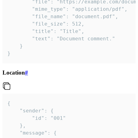
		"file": "https://example.com/document.pdf",

		"mime_type": "application/pdf",

		"file_name": "document.pdf",

		"file_size": 512,

		"title": "Title",

		"text": "Document comment."

	}

}
Location
#
{

	"sender": {

		"id": "001"

	},

	"message": {
