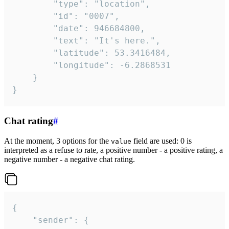
		"type": "location",

		"id": "0007",

		"date": 946684800,

		"text": "It's here.",

		"latitude": 53.3416484,

		"longitude": -6.2868531

	}

}
Chat rating
#
At the moment, 3 options for the
field are used: 0 is
value
interpreted as a refuse to rate, a positive number - a positive rating, a
negative number - a negative chat rating.
{

	"sender": {
