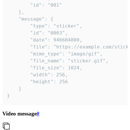
		"id": "001"

	},

	"message": {

		"type": "sticker",

		"id": "0003",

		"date": 946684800,

		"file": "https://example.com/sticker.gif",

		"mime_type": "image/gif",

		"file_name": "sticker.gif",

		"file_size": 1024,

		"width": 256,

		"height": 256

	}

}
Video message
#