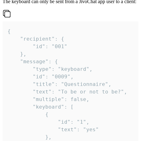
The keyboard can only be sent from a JivoChat app user to a client:
{

	"recipient": {

		"id": "001"

	},

	"message": {

		"type": "keyboard",

		"id": "0009",

		"title": "Questionnaire",

		"text": "To be or not to be?",

		"multiple": false,

		"keyboard": [

			{

				"id": "1",

				"text": "yes"

			},
