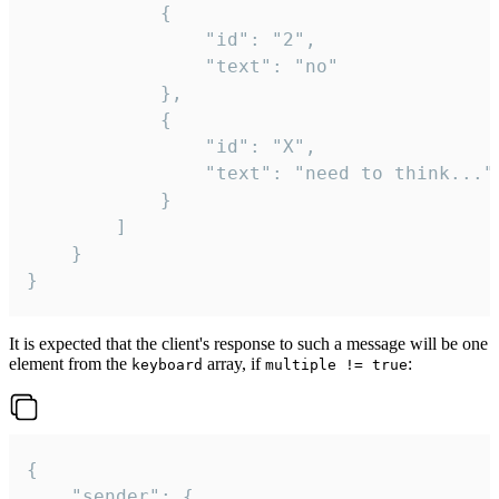
			{

				"id": "2",

				"text": "no"

			},

			{

				"id": "X",

				"text": "need to think..."

			}

		]

	}

}
It is expected that the client's response to such a message will be one
element from the
array, if
:
keyboard
multiple != true
{

	"sender": {
