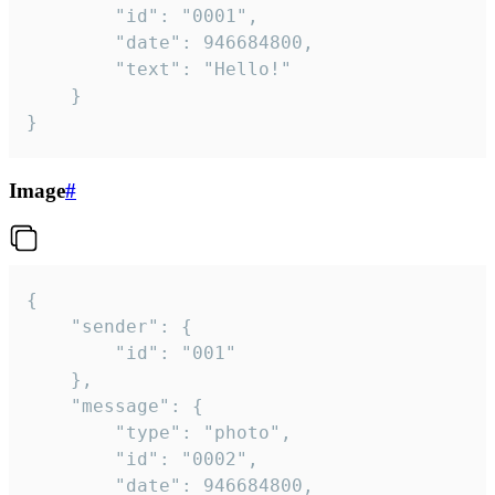
		"id": "0001",

		"date": 946684800,

		"text": "Hello!"

	}

}
Image
#
{

	"sender": {

		"id": "001"

	},

	"message": {

		"type": "photo",

		"id": "0002",

		"date": 946684800,
