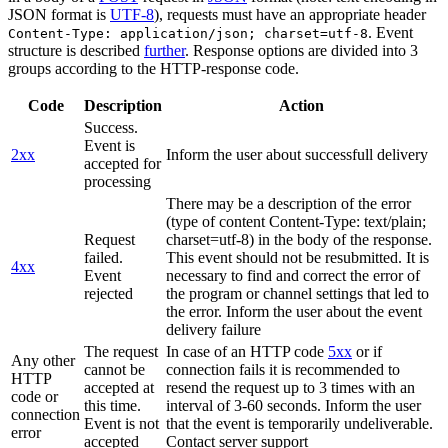
JSON format is
UTF-8
), requests must have an appropriate header
. Event
Content-Type: application/json; charset=utf-8
structure is described
further
. Response options are divided into 3
groups according to the HTTP-response code.
Code
Description
Action
Success.
Event is
2xx
Inform the user about successfull delivery
accepted for
processing
There may be a description of the error
(type of content Content-Type: text/plain;
Request
charset=utf-8) in the body of the response.
failed.
This event should not be resubmitted. It is
4xx
Event
necessary to find and correct the error of
rejected
the program or channel settings that led to
the error. Inform the user about the event
delivery failure
The request
In case of an HTTP code
5xx
or if
Any other
cannot be
connection fails it is recommended to
HTTP
accepted at
resend the request up to 3 times with an
code or
this time.
interval of 3-60 seconds. Inform the user
connection
Event is not
that the event is temporarily undeliverable.
error
accepted
Contact server support