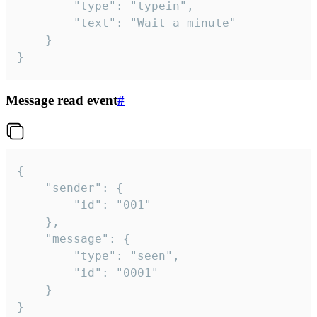
		"type": "typein",

		"text": "Wait a minute"

	}

}
Message read event
#
{

	"sender": {

		"id": "001"

	},

	"message": {

		"type": "seen",

		"id": "0001"

	}

}