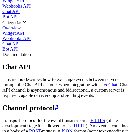
Widget API
Webhooks API
Chat API
Bot API
Categorías
Overview
Widget API
Webhooks API
Chat API
Bot API
Documentation
Chat API
This memo describes how to exchange events between servers
through the Chat API channel when integrating with
JivoChat
. Chat
API channel is asynchronous and bidirectional, a custom server is
required capable of receiving and sending events.
Channel protocol
#
Transport protocol for the event transmission is
HTTPS
(at the
development stage it is allowed to use
HTTP
). An event is contained
in a body of a
POST
-request in
JSON
format (note: text encoding in