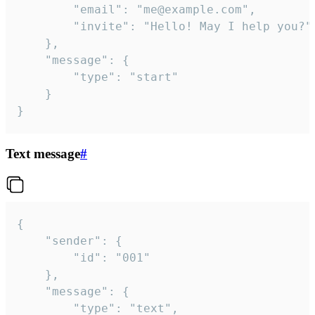
		"email": "me@example.com",

		"invite": "Hello! May I help you?"

	},

	"message": {

		"type": "start"

	}

}
Text message
#
{

	"sender": {

		"id": "001"

	},

	"message": {

		"type": "text",
