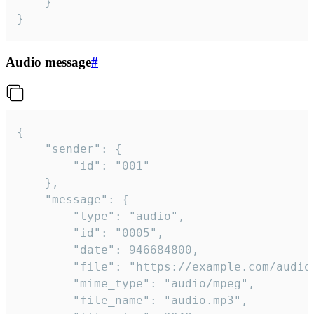
	}

}
Audio message
#
{

	"sender": {

		"id": "001"

	},

	"message": {

		"type": "audio",

		"id": "0005",

		"date": 946684800,

		"file": "https://example.com/audio.mp3",

		"mime_type": "audio/mpeg",

		"file_name": "audio.mp3",
