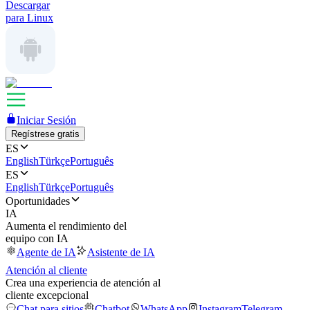
Descargar
para Linux
Iniciar Sesión
Regístrese gratis
ES
English
Türkçe
Português
ES
English
Türkçe
Português
Oportunidades
IA
Aumenta el rendimiento del
equipo con IA
Agente de IA
Asistente de IA
Atención al cliente
Crea una experiencia de atención al
cliente excepcional
Chat para sitios
Chatbot
WhatsApp
Instagram
Telegram