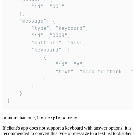
		"id": "001"

	},

	"message": {

		"type": "keyboard",

		"id": "0009",

		"multiple": false,

		"keyboard": [

			{

				"id": "X",

				"text": "need to think..."

			}

		]

	}

}
or more than one, if
.
multiple = true
If client’s app does not support a keyboard with answer options, it is
recommended to convert this type of message to a text list to display