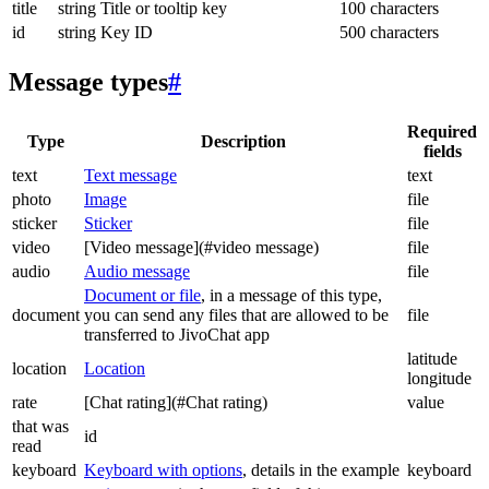
title
string
Title or tooltip key
100 characters
id
string
Key ID
500 characters
Message types
#
Required
Type
Description
fields
text
Text message
text
photo
Image
file
sticker
Sticker
file
video
[Video message](#video message)
file
audio
Audio message
file
Document or file
, in a message of this type,
document
you can send any files that are allowed to be
file
transferred to JivoChat app
latitude
location
Location
longitude
rate
[Chat rating](#Chat rating)
value
that was
id
read
keyboard
Keyboard with options
, details in the example
keyboard