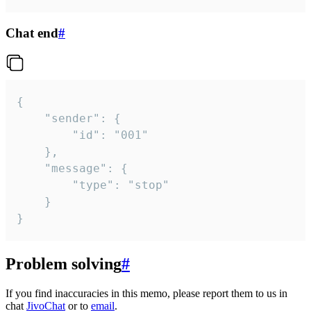
Chat end
#
{

	"sender": {

		"id": "001"

	},

	"message": {

		"type": "stop"

	}

}
Problem solving
#
If you find inaccuracies in this memo, please report them to us in
chat
JivoChat
or to
email
.