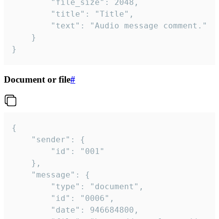
		"file_size": 2048,

		"title": "Title",

		"text": "Audio message comment."

	}

}
Document or file
#
{

	"sender": {

		"id": "001"

	},

	"message": {

		"type": "document",

		"id": "0006",

		"date": 946684800,
