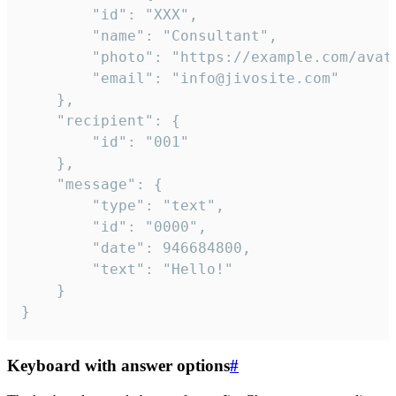
		"id": "XXX",

		"name": "Consultant",

		"photo": "https://example.com/avatar.png",

		"email": "info@jivosite.com"

	},

	"recipient": {

		"id": "001"

	},

	"message": {

		"type": "text",

		"id": "0000",

		"date": 946684800,

		"text": "Hello!"

	}

}
Keyboard with answer options
#