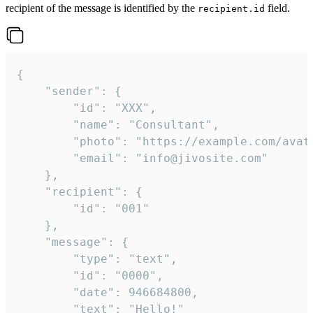
recipient of the message is identified by the
field.
recipient.id
{

	"sender": {

		"id": "XXX",

		"name": "Consultant",

		"photo": "https://example.com/avatar.png",

		"email": "info@jivosite.com"

	},

	"recipient": {

		"id": "001"

	},

	"message": {

		"type": "text",

		"id": "0000",

		"date": 946684800,

		"text": "Hello!"
