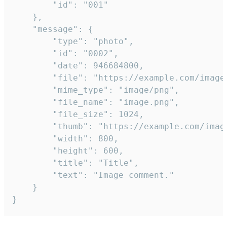
		"id": "001"

	},

	"message": {

		"type": "photo",

		"id": "0002",

		"date": 946684800,

		"file": "https://example.com/image.png",

		"mime_type": "image/png",

		"file_name": "image.png",

		"file_size": 1024,

		"thumb": "https://example.com/image_thumb.png",

		"width": 800,

		"height": 600,

		"title": "Title",

		"text": "Image comment."

	}

}