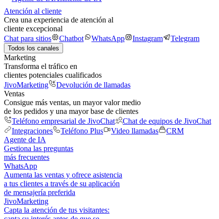
Atención al cliente
Crea una experiencia de atención al
cliente excepcional
Chat para sitios
Chatbot
WhatsApp
Instagram
Telegram
Todos los canales
Marketing
Transforma el tráfico en
clientes potenciales cualificados
JivoMarketing
Devolución de llamadas
Ventas
Consigue más ventas, un mayor valor medio
de los pedidos y una mayor base de clientes
Teléfono empresarial de JivoChat
Chat de equipos de JivoChat
Integraciones
Teléfono Plus
Video llamadas
CRM
Agente de IA
Gestiona las preguntas
más frecuentes
WhatsApp
Aumenta las ventas y ofrece asistencia
a tus clientes a través de su aplicación
de mensajería preferida
JivoMarketing
Capta la atención de tus visitantes:
capta su interés antes de que se