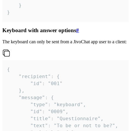
	}

}
Keyboard with answer options
#
The keyboard can only be sent from a JivoChat app user to a client:
{

	"recipient": {

		"id": "001"

	},

	"message": {

		"type": "keyboard",

		"id": "0009",

		"title": "Questionnaire",

		"text": "To be or not to be?",
