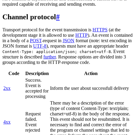
required capable of receiving and sending events.
Channel protocol
#
Transport protocol for the event transmission is
HTTPS
(at the
development stage it is allowed to use
HTTP
). An event is contained
in a body of a
POST
-request in
JSON
format (note: text encoding in
JSON format is
UTF-8
), requests must have an appropriate header
. Event
Content-Type: application/json; charset=utf-8
structure is described
further
. Response options are divided into 3
groups according to the HTTP-response code.
Code
Description
Action
Success.
Event is
2xx
Inform the user about successfull delivery
accepted for
processing
There may be a description of the error
(type of content Content-Type: text/plain;
Request
charset=utf-8) in the body of the response.
failed.
This event should not be resubmitted. It is
4xx
Event
necessary to find and correct the error of
rejected
the program or channel settings that led to