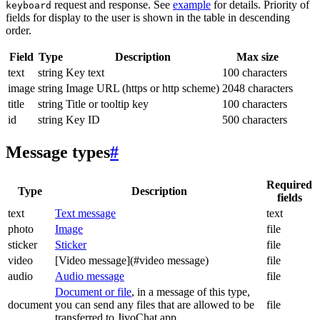
request and response. See
example
for details. Priority of
keyboard
fields for display to the user is shown in the table in descending
order.
Field
Type
Description
Max size
text
string
Key text
100 characters
image
string
Image URL (https or http scheme)
2048 characters
title
string
Title or tooltip key
100 characters
id
string
Key ID
500 characters
Message types
#
Required
Type
Description
fields
text
Text message
text
photo
Image
file
sticker
Sticker
file
video
[Video message](#video message)
file
audio
Audio message
file
Document or file
, in a message of this type,
document
you can send any files that are allowed to be
file
transferred to JivoChat app