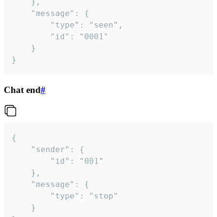
	},

	"message": {

		"type": "seen",

		"id": "0001"

	}

}
Chat end
#
{

	"sender": {

		"id": "001"

	},

	"message": {

		"type": "stop"

	}
