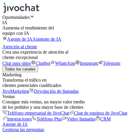
Oportunidades
IA
Aumenta el rendimiento del
equipo con IA
Agente de IA
Asistente de IA
Atención al cliente
Crea una experiencia de atención al
cliente excepcional
Chat para sitios
Chatbot
WhatsApp
Instagram
Telegram
Todos los canales
Marketing
Transforma el tráfico en
clientes potenciales cualificados
JivoMarketing
Devolución de llamadas
Ventas
Consigue más ventas, un mayor valor medio
de los pedidos y una mayor base de clientes
Teléfono empresarial de JivoChat
Chat de equipos de JivoChat
Integraciones
Teléfono Plus
Video llamadas
CRM
Agente de IA
Gestiona las preguntas