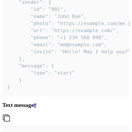
	"sender": {

		"id": "001",

		"name": "John Doe",

		"photo": "https://example.com/me.jpg",

		"url": "https://example.com/",

		"phone": "+1 234 568 890",

		"email": "me@example.com",

		"invite": "Hello! May I help you?"

	},

	"message": {

		"type": "start"

	}

}
Text message
#