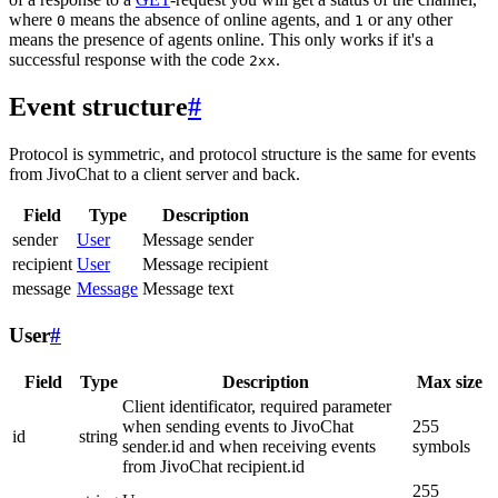
where
means the absence of online agents, and
or any other
0
1
means the presence of agents online. This only works if it's a
successful response with the code
.
2xx
Event structure
#
Protocol is symmetric, and protocol structure is the same for events
from JivoChat to a client server and back.
Field
Type
Description
sender
User
Message sender
recipient
User
Message recipient
message
Message
Message text
User
#
Field
Type
Description
Max size
Client identificator, required parameter
when sending events to JivoChat
255
id
string
sender.id and when receiving events
symbols
from JivoChat recipient.id
255