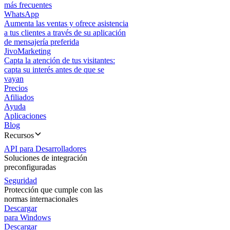
más frecuentes
WhatsApp
Aumenta las ventas y ofrece asistencia
a tus clientes a través de su aplicación
de mensajería preferida
JivoMarketing
Capta la atención de tus visitantes:
capta su interés antes de que se
vayan
Precios
Afiliados
Ayuda
Aplicaciones
Blog
Recursos
API para Desarrolladores
Soluciones de integración
preconfiguradas
Seguridad
Protección que cumple con las
normas internacionales
Descargar
para Windows
Descargar