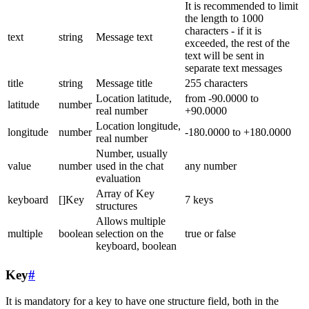
It is recommended to limit
the length to 1000
characters - if it is
text
string
Message text
exceeded, the rest of the
text will be sent in
separate text messages
title
string
Message title
255 characters
Location latitude,
from -90.0000 to
latitude
number
real number
+90.0000
Location longitude,
longitude
number
-180.0000 to +180.0000
real number
Number, usually
value
number
used in the chat
any number
evaluation
Array of Key
keyboard
[]Key
7 keys
structures
Allows multiple
multiple
boolean
selection on the
true or false
keyboard, boolean
Key
#
It is mandatory for a key to have one structure field, both in the