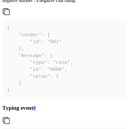
negative number - a negative chat rating.
{

	"sender": {

		"id": "001"

	},

	"message": {

		"type": "rate",

		"id": "0008",

		"value": 1

	}

}
Typing event
#