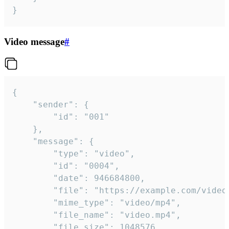
}
Video message
#
{

	"sender": {

		"id": "001"

	},

	"message": {

		"type": "video",

		"id": "0004",

		"date": 946684800,

		"file": "https://example.com/video.mp4",

		"mime_type": "video/mp4",

		"file_name": "video.mp4",

		"file_size": 1048576,
