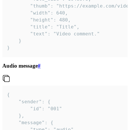
		"thumb": "https://example.com/video_thumb.png",

		"width": 640,

		"height": 480,

		"title": "Title",

		"text": "Video comment."

	}

}
Audio message
#
{

	"sender": {

		"id": "001"

	},

	"message": {

		"type": "audio",
