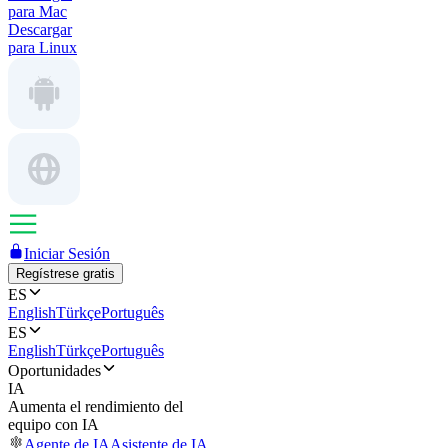
para Mac
Descargar
para Linux
Iniciar Sesión
Regístrese gratis
ES
English
Türkçe
Português
ES
English
Türkçe
Português
Oportunidades
IA
Aumenta el rendimiento del
equipo con IA
Agente de IA
Asistente de IA