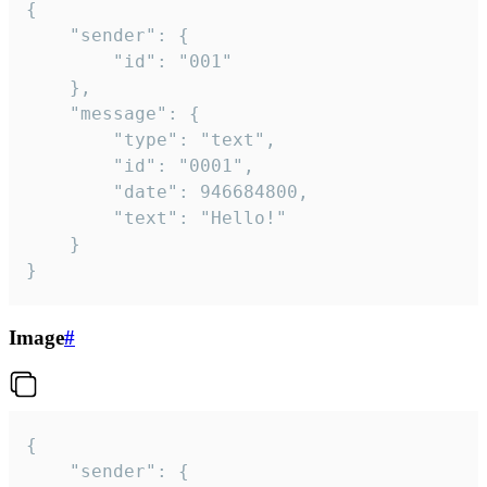
{

	"sender": {

		"id": "001"

	},

	"message": {

		"type": "text",

		"id": "0001",

		"date": 946684800,

		"text": "Hello!"

	}

}
Image
#
{

	"sender": {
