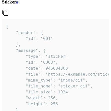
Sticker
#
{

	"sender": {

		"id": "001"

	},

	"message": {

		"type": "sticker",

		"id": "0003",

		"date": 946684800,

		"file": "https://example.com/sticker.gif",

		"mime_type": "image/gif",

		"file_name": "sticker.gif",

		"file_size": 1024,

		"width": 256,

		"height": 256

	}
