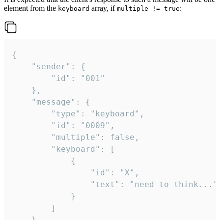
element from the
array, if
:
keyboard
multiple != true
{

	"sender": {

		"id": "001"

	},

	"message": {

		"type": "keyboard",

		"id": "0009",

		"multiple": false,

		"keyboard": [

			{

				"id": "X",

				"text": "need to think..."

			}

		]

	}
