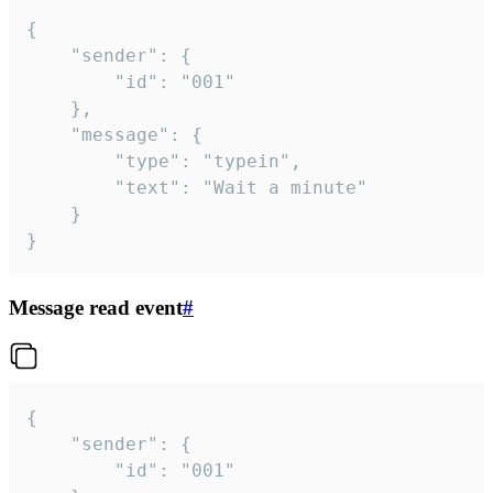
{

	"sender": {

		"id": "001"

	},

	"message": {

		"type": "typein",

		"text": "Wait a minute"

	}

}
Message read event
#
{

	"sender": {

		"id": "001"
