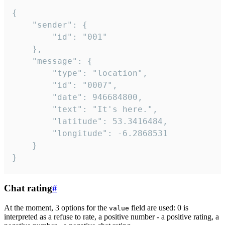
{

	"sender": {

		"id": "001"

	},

	"message": {

		"type": "location",

		"id": "0007",

		"date": 946684800,

		"text": "It's here.",

		"latitude": 53.3416484,

		"longitude": -6.2868531

	}

}
Chat rating
#
At the moment, 3 options for the
field are used: 0 is
value
interpreted as a refuse to rate, a positive number - a positive rating, a