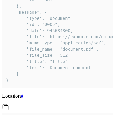
	},

	"message": {

		"type": "document",

		"id": "0006",

		"date": 946684800,

		"file": "https://example.com/document.pdf",

		"mime_type": "application/pdf",

		"file_name": "document.pdf",

		"file_size": 512,

		"title": "Title",

		"text": "Document comment."

	}

}
Location
#