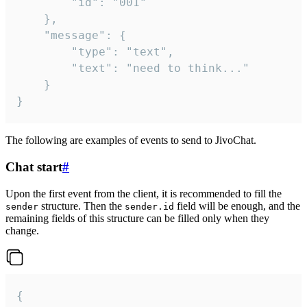
		"id": "001"

	},

	"message": {

		"type": "text",

		"text": "need to think..."

	}

}
The following are examples of events to send to JivoChat.
Chat start
#
Upon the first event from the client, it is recommended to fill the
structure. Then the
field will be enough, and the
sender
sender.id
remaining fields of this structure can be filled only when they
change.
{
