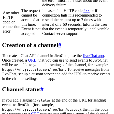
the error. Inform the user about the event
delivery failure
The request
In case of an HTTP code
5xx
or if
Any other
cannot be
connection fails it is recommended to
HTTP
accepted at
resend the request up to 3 times with an
code or
this time.
interval of 3-60 seconds. Inform the user
connection
Event is not
that the event is temporarily undeliverable.
error
accepted
Contact server support
Creation of a channel
#
To create a Chat API channel in JivoChat, use the
JivoChat app
.
Once created, a
URL
, that you can use to send events to JivoChat,
will be available to you in the settings of the channel, for example:
. To receive messages from
https://wh.jivosite.com/foo/bar
JivoChat, set up a custom server and add the URL to receive events
in the channel settings in the app.
Channel status
#
If you add a segment
at the end of the URL for sending
/status
events to JivoChat (for example,
), then in the body
https://wh.jivosite.com/foo/bar/status
of a response to a
GET
-request you will get a status of the channel,