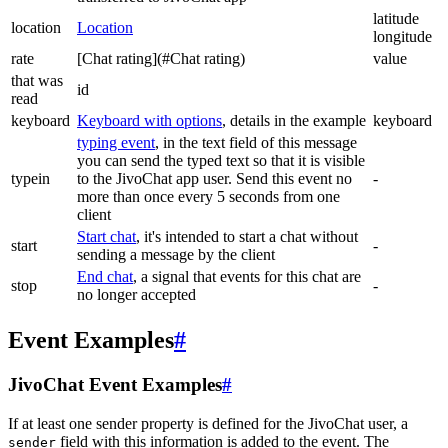
latitude
location
Location
longitude
rate
[Chat rating](#Chat rating)
value
that was
id
read
keyboard
Keyboard with options
, details in the example
keyboard
typing event
, in the text field of this message
you can send the typed text so that it is visible
typein
to the JivoChat app user. Send this event no
-
more than once every 5 seconds from one
client
Start chat
, it's intended to start a chat without
start
-
sending a message by the client
End chat
, a signal that events for this chat are
stop
-
no longer accepted
Event Examples
#
JivoChat Event Examples
#
If at least one sender property is defined for the JivoChat user, a
field with this information is added to the event. The
sender