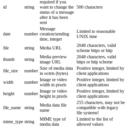
required if you
id
string
want to change the
500 characters
status of a message
after it has been
sent
Message
Limited to reasonable
date
number
creation/sending
UNIX time
time, integer
2048 characters, valid
file
string
Media URL
scheme https or http
Media preview
2048 characters, valid
thumb
string
image URL
https or http scheme
Size of media data
Positive integer, limited by
file_size
number
in octets (bytes)
client applications
Image or video
Positive integer, limited by
width
number
width in pixels
client applications
Image or video
Positive integer, limited by
height
number
height in pixels
client applications
255 characters, may not be
Media data file
file_name
string
compatible with legacy
name
file systems!
MIME type of
Limited to the list of
mime_type
string
media data
allowed values