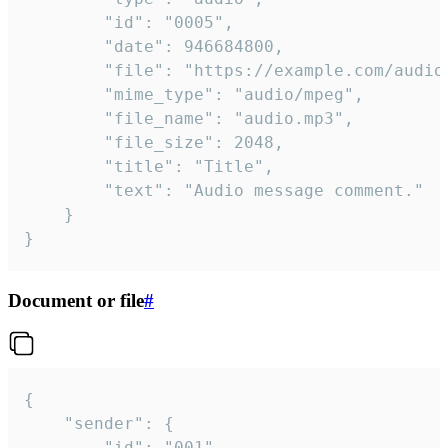
		"id": "0005",

		"date": 946684800,

		"file": "https://example.com/audio.mp3",

		"mime_type": "audio/mpeg",

		"file_name": "audio.mp3",

		"file_size": 2048,

		"title": "Title",

		"text": "Audio message comment."

	}

}
Document or file
#
{

	"sender": {

		"id": "001"
