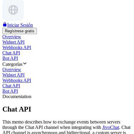
Iniciar Sesión
Regístrese gratis
Overview
Widget API
Webhooks API
Chat API
Bot API
Categorías
Overview
Widget API
Webhooks API
Chat API
Bot API
Documentation
Chat API
This memo describes how to exchange events between servers
through the Chat API channel when integrating with
JivoChat
. Chat
API channel is asynchronous and bidirectional, a custom server is