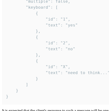
		"multiple": false,

		"keyboard": [

			{

				"id": "1",

				"text": "yes"

			},

			{

				"id": "2",

				"text": "no"

			},

			{

				"id": "X",

				"text": "need to think..."

			}

		]

	}

}
It is expected that the client's response to such a message will be one