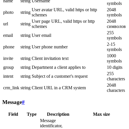
name
string
Username
symbols
User avatar URL, valid https or http
2048
photo
string
schemes
symbols
User page URL, valid https or http
2048
url
string
schemes
символов
255
email
string
User email
symbols
2-15
phone
string
User phone number
symbols
1000
invite
string
Client invitation text
symbols
group
string
Department a client applies to
10 digits
255
intent
string
Subject of a customer's request
characters
2048
crm_link
string
Client URL in a CRM system
characters
Message
#
Field
Type
Description
Max size
Message
identificator,