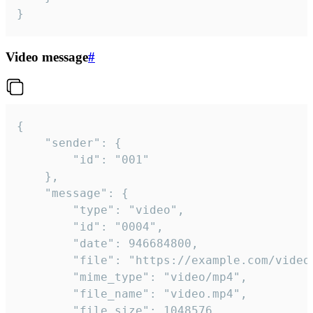
}
Video message
#
{

	"sender": {

		"id": "001"

	},

	"message": {

		"type": "video",

		"id": "0004",

		"date": 946684800,

		"file": "https://example.com/video.mp4",

		"mime_type": "video/mp4",

		"file_name": "video.mp4",

		"file_size": 1048576,
