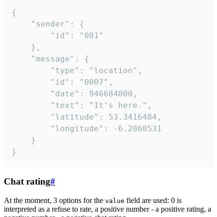
{

	"sender": {

		"id": "001"

	},

	"message": {

		"type": "location",

		"id": "0007",

		"date": 946684800,

		"text": "It's here.",

		"latitude": 53.3416484,

		"longitude": -6.2868531

	}

}
Chat rating
#
At the moment, 3 options for the
field are used: 0 is
value
interpreted as a refuse to rate, a positive number - a positive rating, a