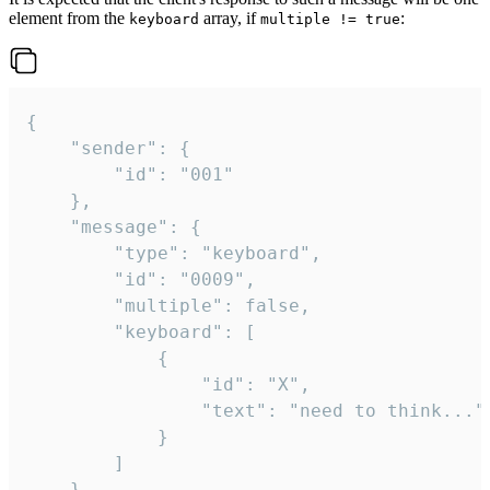
element from the
array, if
:
keyboard
multiple != true
{

	"sender": {

		"id": "001"

	},

	"message": {

		"type": "keyboard",

		"id": "0009",

		"multiple": false,

		"keyboard": [

			{

				"id": "X",

				"text": "need to think..."

			}

		]

	}
