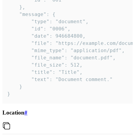
	},

	"message": {

		"type": "document",

		"id": "0006",

		"date": 946684800,

		"file": "https://example.com/document.pdf",

		"mime_type": "application/pdf",

		"file_name": "document.pdf",

		"file_size": 512,

		"title": "Title",

		"text": "Document comment."

	}

}
Location
#