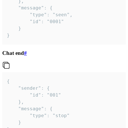
	},

	"message": {

		"type": "seen",

		"id": "0001"

	}

}
Chat end
#
{

	"sender": {

		"id": "001"

	},

	"message": {

		"type": "stop"

	}
