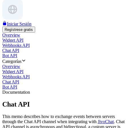
Iniciar Sesión
Regístrese gratis
Overview
Widget API
Webhooks API
Chat API
Bot API
Categorías
Overview
Widget API
Webhooks API
Chat API
Bot API
Documentation
Chat API
This memo describes how to exchange events between servers
through the Chat API channel when integrating with
JivoChat
. Chat
API channel is asynchronous and bidirectional, a custom server is