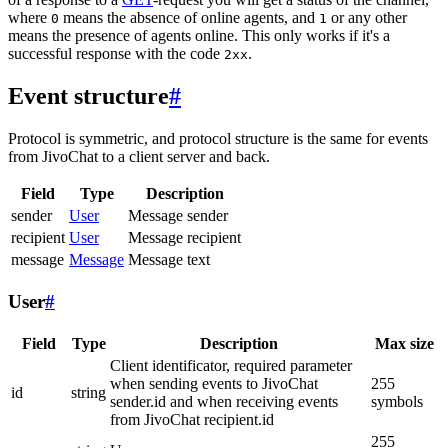
where
means the absence of online agents, and
or any other
0
1
means the presence of agents online. This only works if it's a
successful response with the code
.
2xx
Event structure
#
Protocol is symmetric, and protocol structure is the same for events
from JivoChat to a client server and back.
Field
Type
Description
sender
User
Message sender
recipient
User
Message recipient
message
Message
Message text
User
#
Field
Type
Description
Max size
Client identificator, required parameter
when sending events to JivoChat
255
id
string
sender.id and when receiving events
symbols
from JivoChat recipient.id
255