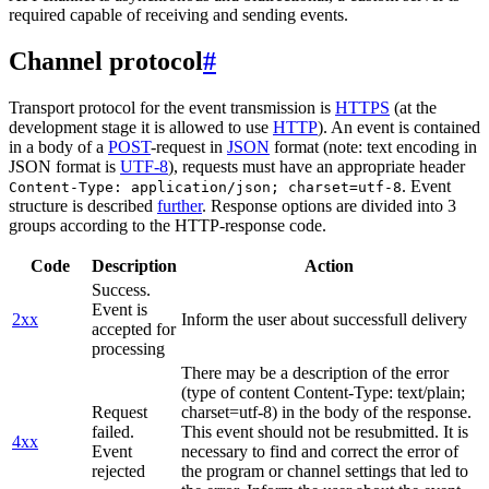
required capable of receiving and sending events.
Channel protocol
#
Transport protocol for the event transmission is
HTTPS
(at the
development stage it is allowed to use
HTTP
). An event is contained
in a body of a
POST
-request in
JSON
format (note: text encoding in
JSON format is
UTF-8
), requests must have an appropriate header
. Event
Content-Type: application/json; charset=utf-8
structure is described
further
. Response options are divided into 3
groups according to the HTTP-response code.
Code
Description
Action
Success.
Event is
2xx
Inform the user about successfull delivery
accepted for
processing
There may be a description of the error
(type of content Content-Type: text/plain;
Request
charset=utf-8) in the body of the response.
failed.
This event should not be resubmitted. It is
4xx
Event
necessary to find and correct the error of
rejected
the program or channel settings that led to