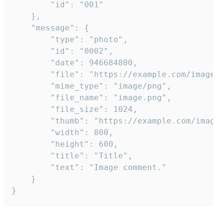
		"id": "001"

	},

	"message": {

		"type": "photo",

		"id": "0002",

		"date": 946684800,

		"file": "https://example.com/image.png",

		"mime_type": "image/png",

		"file_name": "image.png",

		"file_size": 1024,

		"thumb": "https://example.com/image_thumb.png",

		"width": 800,

		"height": 600,

		"title": "Title",

		"text": "Image comment."

	}

}