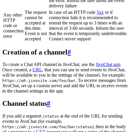
the error. Inform the user about the event
delivery failure
The request
In case of an HTTP code
5xx
or if
Any other
cannot be
connection fails it is recommended to
HTTP
accepted at
resend the request up to 3 times with an
code or
this time.
interval of 3-60 seconds. Inform the user
connection
Event is not
that the event is temporarily undeliverable.
error
accepted
Contact server support
Creation of a channel
#
To create a Chat API channel in JivoChat, use the
JivoChat app
.
Once created, a
URL
, that you can use to send events to JivoChat,
will be available to you in the settings of the channel, for example:
. To receive messages from
https://wh.jivosite.com/foo/bar
JivoChat, set up a custom server and add the URL to receive events
in the channel settings in the app.
Channel status
#
If you add a segment
at the end of the URL for sending
/status
events to JivoChat (for example,
), then in the body
https://wh.jivosite.com/foo/bar/status
of a response to a
GET
-request you will get a status of the channel,