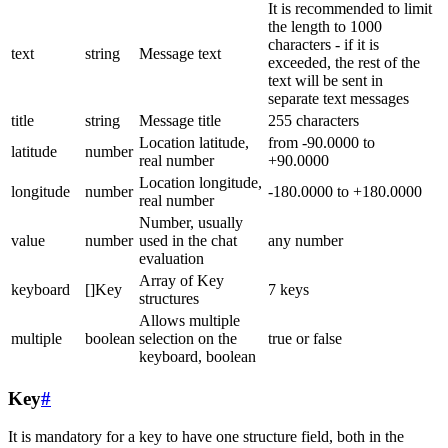
It is recommended to limit
the length to 1000
characters - if it is
text
string
Message text
exceeded, the rest of the
text will be sent in
separate text messages
title
string
Message title
255 characters
Location latitude,
from -90.0000 to
latitude
number
real number
+90.0000
Location longitude,
longitude
number
-180.0000 to +180.0000
real number
Number, usually
value
number
used in the chat
any number
evaluation
Array of Key
keyboard
[]Key
7 keys
structures
Allows multiple
multiple
boolean
selection on the
true or false
keyboard, boolean
Key
#
It is mandatory for a key to have one structure field, both in the