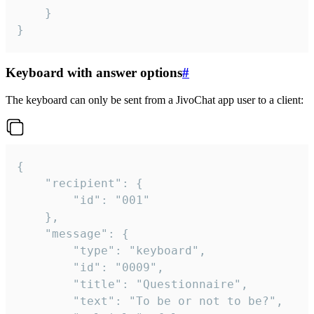
	}

}
Keyboard with answer options
#
The keyboard can only be sent from a JivoChat app user to a client:
{

	"recipient": {

		"id": "001"

	},

	"message": {

		"type": "keyboard",

		"id": "0009",

		"title": "Questionnaire",

		"text": "To be or not to be?",
