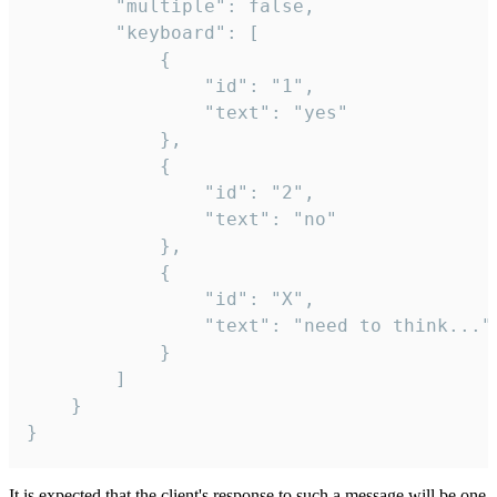
		"multiple": false,

		"keyboard": [

			{

				"id": "1",

				"text": "yes"

			},

			{

				"id": "2",

				"text": "no"

			},

			{

				"id": "X",

				"text": "need to think..."

			}

		]

	}

}
It is expected that the client's response to such a message will be one