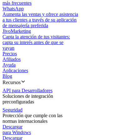
más frecuentes
WhatsApp
Aumenta las ventas y ofrece asistencia
a tus clientes a través de su aplicación
de mensajería preferida
JivoMarketing
Capta la atención de tus visitantes:
capta su interés antes de que se
vayan
Precios
Afiliados
Ayuda
Aplicaciones
Blog
Recursos
API para Desarrolladores
Soluciones de integración
preconfiguradas
Seguridad
Protección que cumple con las
normas internacionales
Descargar
para Windows
Descargar