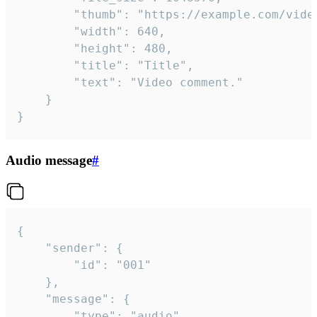
		"thumb": "https://example.com/video_thumb.png",

		"width": 640,

		"height": 480,

		"title": "Title",

		"text": "Video comment."

	}

}
Audio message
#
{

	"sender": {

		"id": "001"

	},

	"message": {

		"type": "audio",
