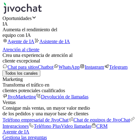
Oportunidades
IA
Aumenta el rendimiento del
equipo con IA
Agente de IA
Asistente de IA
Atención al cliente
Crea una experiencia de atención al
cliente excepcional
Chat para sitios
Chatbot
WhatsApp
Instagram
Telegram
Todos los canales
Marketing
Transforma el tráfico en
clientes potenciales cualificados
JivoMarketing
Devolución de llamadas
Ventas
Consigue más ventas, un mayor valor medio
de los pedidos y una mayor base de clientes
Teléfono empresarial de JivoChat
Chat de equipos de JivoChat
Integraciones
Teléfono Plus
Video llamadas
CRM
Agente de IA
Gestiona las preguntas