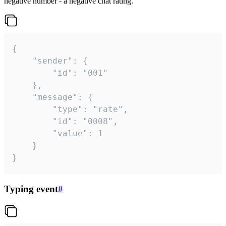
negative number - a negative chat rating.
{

	"sender": {

		"id": "001"

	},

	"message": {

		"type": "rate",

		"id": "0008",

		"value": 1

	}

}
Typing event
#