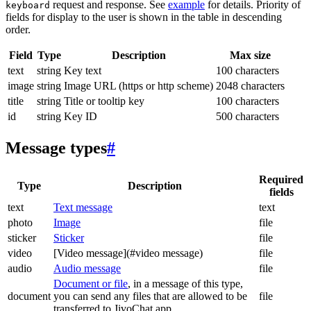
request and response. See
example
for details. Priority of
keyboard
fields for display to the user is shown in the table in descending
order.
Field
Type
Description
Max size
text
string
Key text
100 characters
image
string
Image URL (https or http scheme)
2048 characters
title
string
Title or tooltip key
100 characters
id
string
Key ID
500 characters
Message types
#
Required
Type
Description
fields
text
Text message
text
photo
Image
file
sticker
Sticker
file
video
[Video message](#video message)
file
audio
Audio message
file
Document or file
, in a message of this type,
document
you can send any files that are allowed to be
file
transferred to JivoChat app