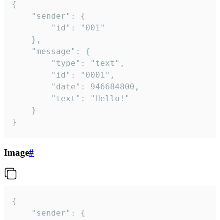
{

	"sender": {

		"id": "001"

	},

	"message": {

		"type": "text",

		"id": "0001",

		"date": 946684800,

		"text": "Hello!"

	}

}
Image
#
{

	"sender": {
