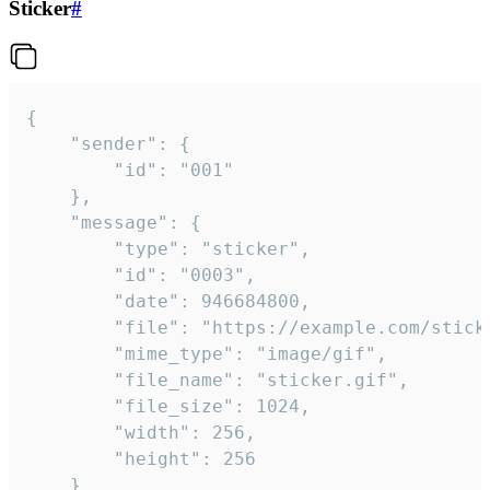
Sticker
#
{

	"sender": {

		"id": "001"

	},

	"message": {

		"type": "sticker",

		"id": "0003",

		"date": 946684800,

		"file": "https://example.com/sticker.gif",

		"mime_type": "image/gif",

		"file_name": "sticker.gif",

		"file_size": 1024,

		"width": 256,

		"height": 256

	}
