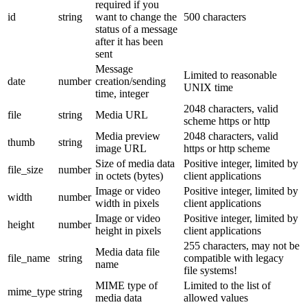
required if you
id
string
want to change the
500 characters
status of a message
after it has been
sent
Message
Limited to reasonable
date
number
creation/sending
UNIX time
time, integer
2048 characters, valid
file
string
Media URL
scheme https or http
Media preview
2048 characters, valid
thumb
string
image URL
https or http scheme
Size of media data
Positive integer, limited by
file_size
number
in octets (bytes)
client applications
Image or video
Positive integer, limited by
width
number
width in pixels
client applications
Image or video
Positive integer, limited by
height
number
height in pixels
client applications
255 characters, may not be
Media data file
file_name
string
compatible with legacy
name
file systems!
MIME type of
Limited to the list of
mime_type
string
media data
allowed values