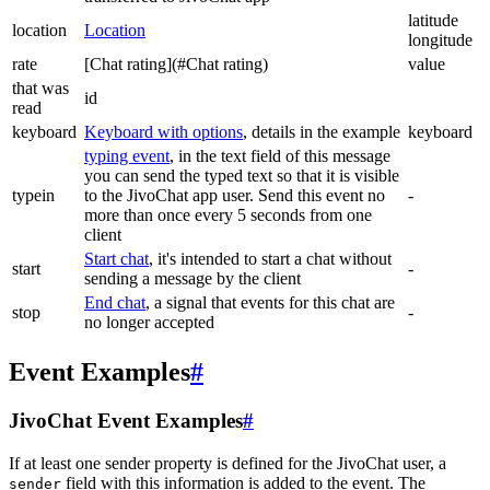
latitude
location
Location
longitude
rate
[Chat rating](#Chat rating)
value
that was
id
read
keyboard
Keyboard with options
, details in the example
keyboard
typing event
, in the text field of this message
you can send the typed text so that it is visible
typein
to the JivoChat app user. Send this event no
-
more than once every 5 seconds from one
client
Start chat
, it's intended to start a chat without
start
-
sending a message by the client
End chat
, a signal that events for this chat are
stop
-
no longer accepted
Event Examples
#
JivoChat Event Examples
#
If at least one sender property is defined for the JivoChat user, a
field with this information is added to the event. The
sender