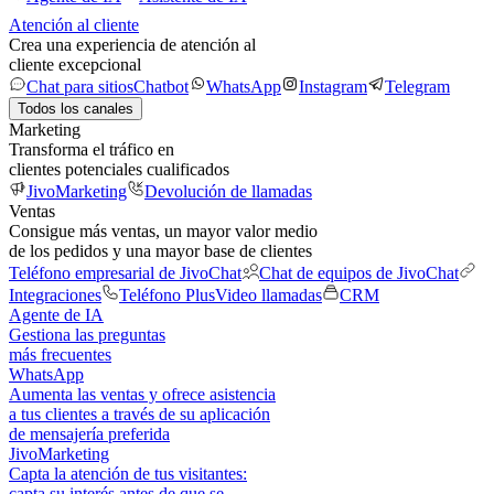
Atención al cliente
Crea una experiencia de atención al
cliente excepcional
Chat para sitios
Chatbot
WhatsApp
Instagram
Telegram
Todos los canales
Marketing
Transforma el tráfico en
clientes potenciales cualificados
JivoMarketing
Devolución de llamadas
Ventas
Consigue más ventas, un mayor valor medio
de los pedidos y una mayor base de clientes
Teléfono empresarial de JivoChat
Chat de equipos de JivoChat
Integraciones
Teléfono Plus
Video llamadas
CRM
Agente de IA
Gestiona las preguntas
más frecuentes
WhatsApp
Aumenta las ventas y ofrece asistencia
a tus clientes a través de su aplicación
de mensajería preferida
JivoMarketing
Capta la atención de tus visitantes:
capta su interés antes de que se