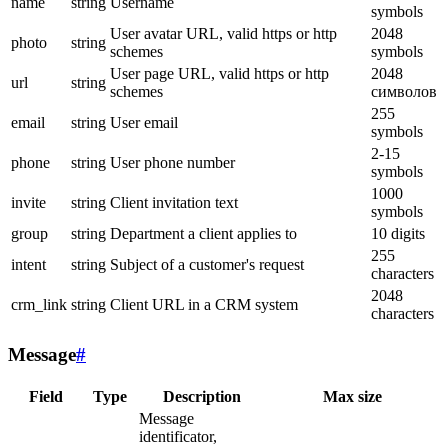
name
string
Username
symbols
User avatar URL, valid https or http
2048
photo
string
schemes
symbols
User page URL, valid https or http
2048
url
string
schemes
символов
255
email
string
User email
symbols
2-15
phone
string
User phone number
symbols
1000
invite
string
Client invitation text
symbols
group
string
Department a client applies to
10 digits
255
intent
string
Subject of a customer's request
characters
2048
crm_link
string
Client URL in a CRM system
characters
Message
#
Field
Type
Description
Max size
Message
identificator,