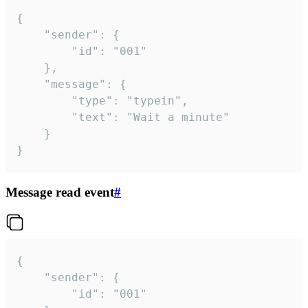
{

	"sender": {

		"id": "001"

	},

	"message": {

		"type": "typein",

		"text": "Wait a minute"

	}

}
Message read event
#
{

	"sender": {

		"id": "001"
