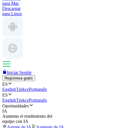
para Mac
Descargar
para Linux
Iniciar Sesión
Regístrese gratis
ES
English
Türkçe
Português
ES
English
Türkçe
Português
Oportunidades
IA
Aumenta el rendimiento del
equipo con IA
Agente de IA
Asistente de IA