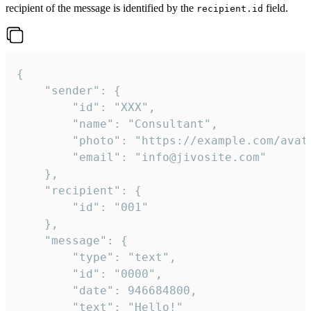
recipient of the message is identified by the
field.
recipient.id
{

	"sender": {

		"id": "XXX",

		"name": "Consultant",

		"photo": "https://example.com/avatar.png",

		"email": "info@jivosite.com"

	},

	"recipient": {

		"id": "001"

	},

	"message": {

		"type": "text",

		"id": "0000",

		"date": 946684800,

		"text": "Hello!"
