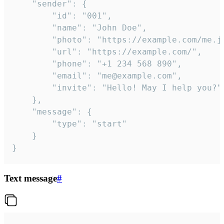
	"sender": {

		"id": "001",

		"name": "John Doe",

		"photo": "https://example.com/me.jpg",

		"url": "https://example.com/",

		"phone": "+1 234 568 890",

		"email": "me@example.com",

		"invite": "Hello! May I help you?"

	},

	"message": {

		"type": "start"

	}

}
Text message
#