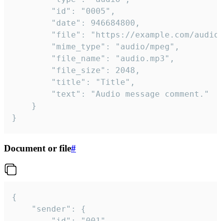
		"id": "0005",

		"date": 946684800,

		"file": "https://example.com/audio.mp3",

		"mime_type": "audio/mpeg",

		"file_name": "audio.mp3",

		"file_size": 2048,

		"title": "Title",

		"text": "Audio message comment."

	}

}
Document or file
#
{

	"sender": {

		"id": "001"
