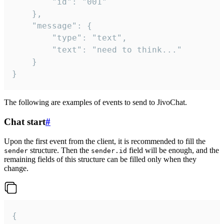
		"id": "001"

	},

	"message": {

		"type": "text",

		"text": "need to think..."

	}

}
The following are examples of events to send to JivoChat.
Chat start
#
Upon the first event from the client, it is recommended to fill the
structure. Then the
field will be enough, and the
sender
sender.id
remaining fields of this structure can be filled only when they
change.
{
