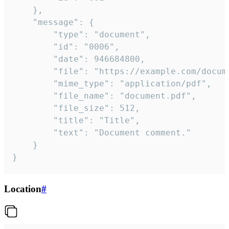
	},

	"message": {

		"type": "document",

		"id": "0006",

		"date": 946684800,

		"file": "https://example.com/document.pdf",

		"mime_type": "application/pdf",

		"file_name": "document.pdf",

		"file_size": 512,

		"title": "Title",

		"text": "Document comment."

	}

}
Location
#