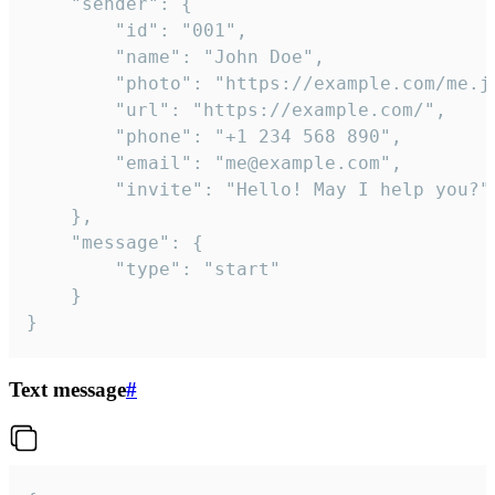
	"sender": {

		"id": "001",

		"name": "John Doe",

		"photo": "https://example.com/me.jpg",

		"url": "https://example.com/",

		"phone": "+1 234 568 890",

		"email": "me@example.com",

		"invite": "Hello! May I help you?"

	},

	"message": {

		"type": "start"

	}

}
Text message
#