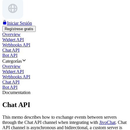
Iniciar Sesión
Regístrese gratis
Overview
Widget API
Webhooks API
Chat API
Bot API
Categorías
Overview
Widget API
Webhooks API
Chat API
Bot API
Documentation
Chat API
This memo describes how to exchange events between servers
through the Chat API channel when integrating with
JivoChat
. Chat
API channel is asynchronous and bidirectional, a custom server is