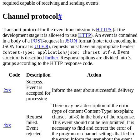
required capable of receiving and sending events.
Channel protocol
#
Transport protocol for the event transmission is
HTTPS
(at the
development stage it is allowed to use
HTTP
). An event is contained
in a body of a
POST
-request in
JSON
format (note: text encoding in
JSON format is
UTF-8
), requests must have an appropriate header
. Event
Content-Type: application/json; charset=utf-8
structure is described
further
. Response options are divided into 3
groups according to the HTTP-response code.
Code
Description
Action
Success.
Event is
2xx
Inform the user about successfull delivery
accepted for
processing
There may be a description of the error
(type of content Content-Type: text/plain;
Request
charset=utf-8) in the body of the response.
failed.
This event should not be resubmitted. It is
4xx
Event
necessary to find and correct the error of
rejected
the program or channel settings that led to
the error. Inform the user about the event