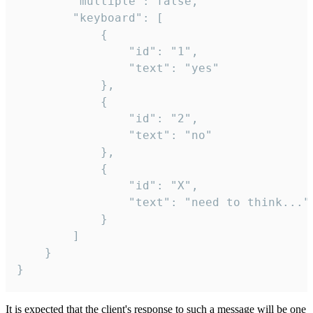
		"multiple": false,

		"keyboard": [

			{

				"id": "1",

				"text": "yes"

			},

			{

				"id": "2",

				"text": "no"

			},

			{

				"id": "X",

				"text": "need to think..."

			}

		]

	}

}
It is expected that the client's response to such a message will be one