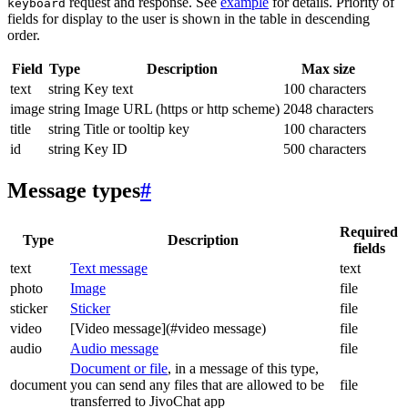
request and response. See
example
for details. Priority of
keyboard
fields for display to the user is shown in the table in descending
order.
Field
Type
Description
Max size
text
string
Key text
100 characters
image
string
Image URL (https or http scheme)
2048 characters
title
string
Title or tooltip key
100 characters
id
string
Key ID
500 characters
Message types
#
Required
Type
Description
fields
text
Text message
text
photo
Image
file
sticker
Sticker
file
video
[Video message](#video message)
file
audio
Audio message
file
Document or file
, in a message of this type,
document
you can send any files that are allowed to be
file
transferred to JivoChat app