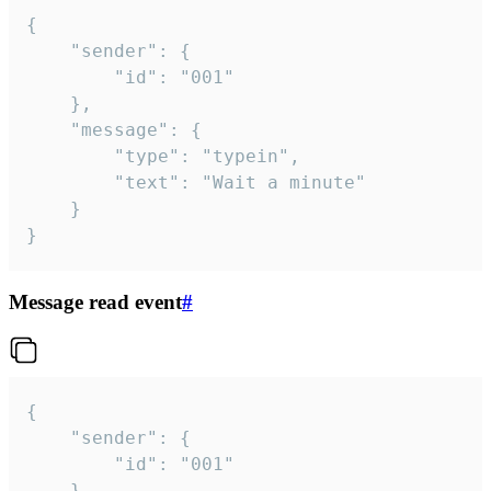
{

	"sender": {

		"id": "001"

	},

	"message": {

		"type": "typein",

		"text": "Wait a minute"

	}

}
Message read event
#
{

	"sender": {

		"id": "001"

	},
