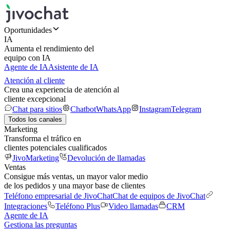
Oportunidades
IA
Aumenta el rendimiento del
equipo con IA
Agente de IA
Asistente de IA
Atención al cliente
Crea una experiencia de atención al
cliente excepcional
Chat para sitios
Chatbot
WhatsApp
Instagram
Telegram
Todos los canales
Marketing
Transforma el tráfico en
clientes potenciales cualificados
JivoMarketing
Devolución de llamadas
Ventas
Consigue más ventas, un mayor valor medio
de los pedidos y una mayor base de clientes
Teléfono empresarial de JivoChat
Chat de equipos de JivoChat
Integraciones
Teléfono Plus
Video llamadas
CRM
Agente de IA
Gestiona las preguntas