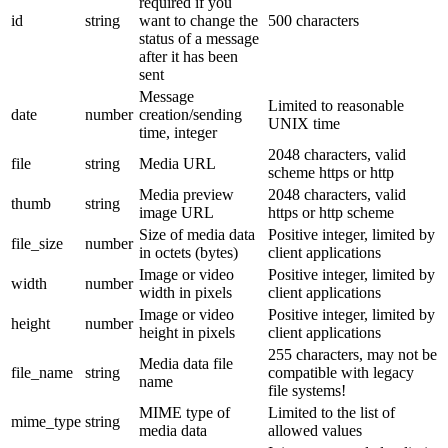
required if you
id
string
want to change the
500 characters
status of a message
after it has been
sent
Message
Limited to reasonable
date
number
creation/sending
UNIX time
time, integer
2048 characters, valid
file
string
Media URL
scheme https or http
Media preview
2048 characters, valid
thumb
string
image URL
https or http scheme
Size of media data
Positive integer, limited by
file_size
number
in octets (bytes)
client applications
Image or video
Positive integer, limited by
width
number
width in pixels
client applications
Image or video
Positive integer, limited by
height
number
height in pixels
client applications
255 characters, may not be
Media data file
file_name
string
compatible with legacy
name
file systems!
MIME type of
Limited to the list of
mime_type
string
media data
allowed values