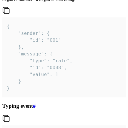
{

	"sender": {

		"id": "001"

	},

	"message": {

		"type": "rate",

		"id": "0008",

		"value": 1

	}

}
Typing event
#