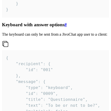
	}

}
Keyboard with answer options
#
The keyboard can only be sent from a JivoChat app user to a client:
{

	"recipient": {

		"id": "001"

	},

	"message": {

		"type": "keyboard",

		"id": "0009",

		"title": "Questionnaire",

		"text": "To be or not to be?",
