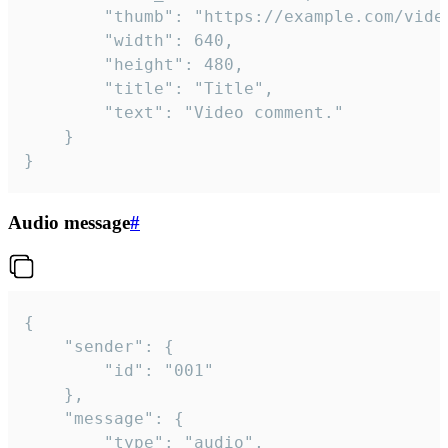
		"thumb": "https://example.com/video_thumb.png",

		"width": 640,

		"height": 480,

		"title": "Title",

		"text": "Video comment."

	}

}
Audio message
#
{

	"sender": {

		"id": "001"

	},

	"message": {

		"type": "audio",
