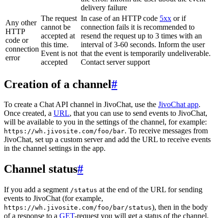
delivery failure
The request
In case of an HTTP code
5xx
or if
Any other
cannot be
connection fails it is recommended to
HTTP
accepted at
resend the request up to 3 times with an
code or
this time.
interval of 3-60 seconds. Inform the user
connection
Event is not
that the event is temporarily undeliverable.
error
accepted
Contact server support
Creation of a channel
#
To create a Chat API channel in JivoChat, use the
JivoChat app
.
Once created, a
URL
, that you can use to send events to JivoChat,
will be available to you in the settings of the channel, for example:
. To receive messages from
https://wh.jivosite.com/foo/bar
JivoChat, set up a custom server and add the URL to receive events
in the channel settings in the app.
Channel status
#
If you add a segment
at the end of the URL for sending
/status
events to JivoChat (for example,
), then in the body
https://wh.jivosite.com/foo/bar/status
of a response to a
GET
-request you will get a status of the channel,