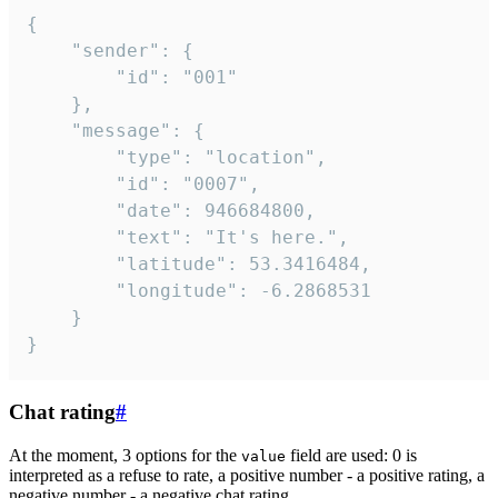
{

	"sender": {

		"id": "001"

	},

	"message": {

		"type": "location",

		"id": "0007",

		"date": 946684800,

		"text": "It's here.",

		"latitude": 53.3416484,

		"longitude": -6.2868531

	}

}
Chat rating
#
At the moment, 3 options for the
field are used: 0 is
value
interpreted as a refuse to rate, a positive number - a positive rating, a
negative number - a negative chat rating.