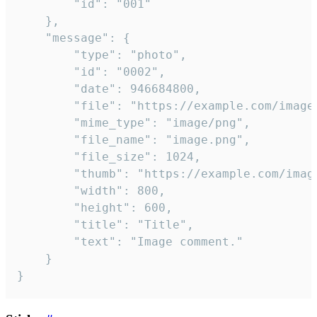
		"id": "001"

	},

	"message": {

		"type": "photo",

		"id": "0002",

		"date": 946684800,

		"file": "https://example.com/image.png",

		"mime_type": "image/png",

		"file_name": "image.png",

		"file_size": 1024,

		"thumb": "https://example.com/image_thumb.png",

		"width": 800,

		"height": 600,

		"title": "Title",

		"text": "Image comment."

	}

}