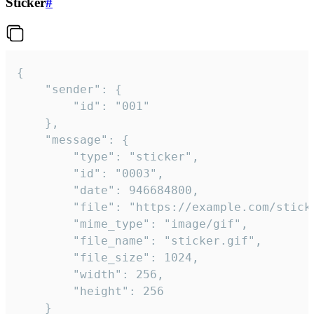
Sticker
#
{

	"sender": {

		"id": "001"

	},

	"message": {

		"type": "sticker",

		"id": "0003",

		"date": 946684800,

		"file": "https://example.com/sticker.gif",

		"mime_type": "image/gif",

		"file_name": "sticker.gif",

		"file_size": 1024,

		"width": 256,

		"height": 256

	}
