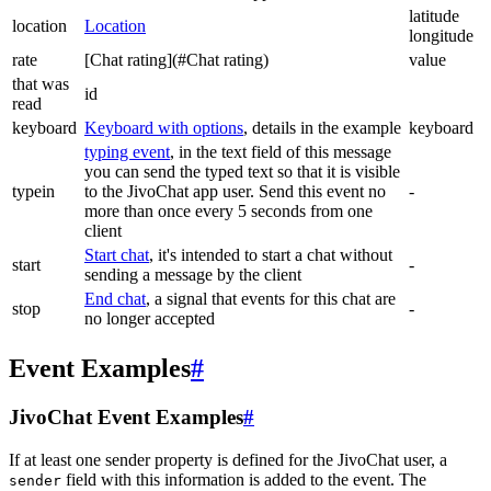
latitude
location
Location
longitude
rate
[Chat rating](#Chat rating)
value
that was
id
read
keyboard
Keyboard with options
, details in the example
keyboard
typing event
, in the text field of this message
you can send the typed text so that it is visible
typein
to the JivoChat app user. Send this event no
-
more than once every 5 seconds from one
client
Start chat
, it's intended to start a chat without
start
-
sending a message by the client
End chat
, a signal that events for this chat are
stop
-
no longer accepted
Event Examples
#
JivoChat Event Examples
#
If at least one sender property is defined for the JivoChat user, a
field with this information is added to the event. The
sender