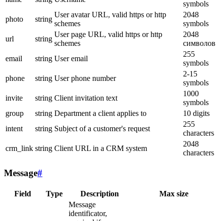
symbols
User avatar URL, valid https or http
2048
photo
string
schemes
symbols
User page URL, valid https or http
2048
url
string
schemes
символов
255
email
string
User email
symbols
2-15
phone
string
User phone number
symbols
1000
invite
string
Client invitation text
symbols
group
string
Department a client applies to
10 digits
255
intent
string
Subject of a customer's request
characters
2048
crm_link
string
Client URL in a CRM system
characters
Message
#
Field
Type
Description
Max size
Message
identificator,