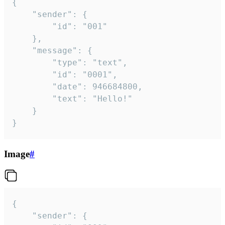
{

	"sender": {

		"id": "001"

	},

	"message": {

		"type": "text",

		"id": "0001",

		"date": 946684800,

		"text": "Hello!"

	}

}
Image
#
{

	"sender": {
