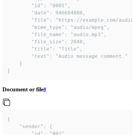
		"id": "0005",

		"date": 946684800,

		"file": "https://example.com/audio.mp3",

		"mime_type": "audio/mpeg",

		"file_name": "audio.mp3",

		"file_size": 2048,

		"title": "Title",

		"text": "Audio message comment."

	}

}
Document or file
#
{

	"sender": {

		"id": "001"
