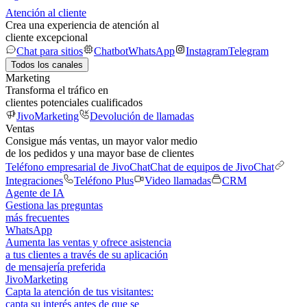
Atención al cliente
Crea una experiencia de atención al
cliente excepcional
Chat para sitios
Chatbot
WhatsApp
Instagram
Telegram
Todos los canales
Marketing
Transforma el tráfico en
clientes potenciales cualificados
JivoMarketing
Devolución de llamadas
Ventas
Consigue más ventas, un mayor valor medio
de los pedidos y una mayor base de clientes
Teléfono empresarial de JivoChat
Chat de equipos de JivoChat
Integraciones
Teléfono Plus
Video llamadas
CRM
Agente de IA
Gestiona las preguntas
más frecuentes
WhatsApp
Aumenta las ventas y ofrece asistencia
a tus clientes a través de su aplicación
de mensajería preferida
JivoMarketing
Capta la atención de tus visitantes:
capta su interés antes de que se