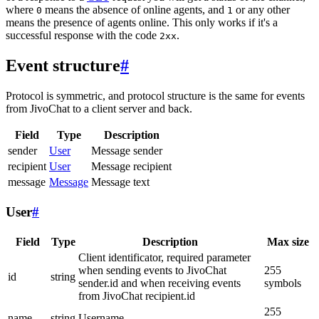
where
means the absence of online agents, and
or any other
0
1
means the presence of agents online. This only works if it's a
successful response with the code
.
2xx
Event structure
#
Protocol is symmetric, and protocol structure is the same for events
from JivoChat to a client server and back.
Field
Type
Description
sender
User
Message sender
recipient
User
Message recipient
message
Message
Message text
User
#
Field
Type
Description
Max size
Client identificator, required parameter
when sending events to JivoChat
255
id
string
sender.id and when receiving events
symbols
from JivoChat recipient.id
255
name
string
Username