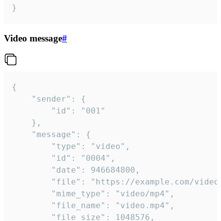
}
Video message
#
{

	"sender": {

		"id": "001"

	},

	"message": {

		"type": "video",

		"id": "0004",

		"date": 946684800,

		"file": "https://example.com/video.mp4",

		"mime_type": "video/mp4",

		"file_name": "video.mp4",

		"file_size": 1048576,
