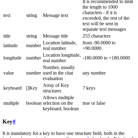
It is recommended to limit
the length to 1000
characters - if it is
text
string
Message text
exceeded, the rest of the
text will be sent in
separate text messages
title
string
Message title
255 characters
Location latitude,
from -90.0000 to
latitude
number
real number
+90.0000
Location longitude,
longitude
number
-180.0000 to +180.0000
real number
Number, usually
value
number
used in the chat
any number
evaluation
Array of Key
keyboard
[]Key
7 keys
structures
Allows multiple
multiple
boolean
selection on the
true or false
keyboard, boolean
Key
#
It is mandatory for a key to have one structure field, both in the