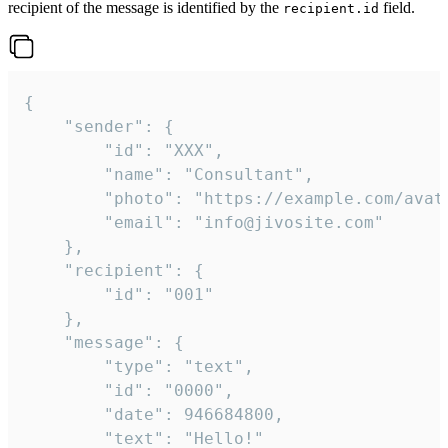
recipient of the message is identified by the
field.
recipient.id
{

	"sender": {

		"id": "XXX",

		"name": "Consultant",

		"photo": "https://example.com/avatar.png",

		"email": "info@jivosite.com"

	},

	"recipient": {

		"id": "001"

	},

	"message": {

		"type": "text",

		"id": "0000",

		"date": 946684800,

		"text": "Hello!"
