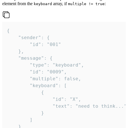
element from the
array, if
:
keyboard
multiple != true
{

	"sender": {

		"id": "001"

	},

	"message": {

		"type": "keyboard",

		"id": "0009",

		"multiple": false,

		"keyboard": [

			{

				"id": "X",

				"text": "need to think..."

			}

		]

	}
