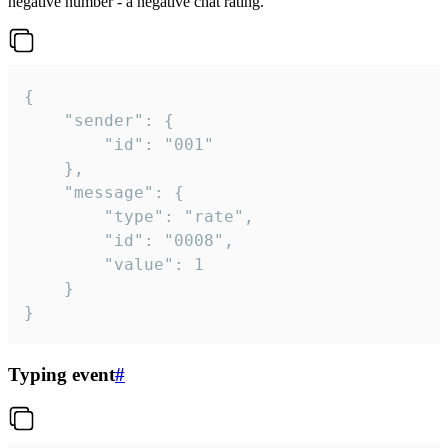
negative number - a negative chat rating.
{

	"sender": {

		"id": "001"

	},

	"message": {

		"type": "rate",

		"id": "0008",

		"value": 1

	}

}
Typing event
#