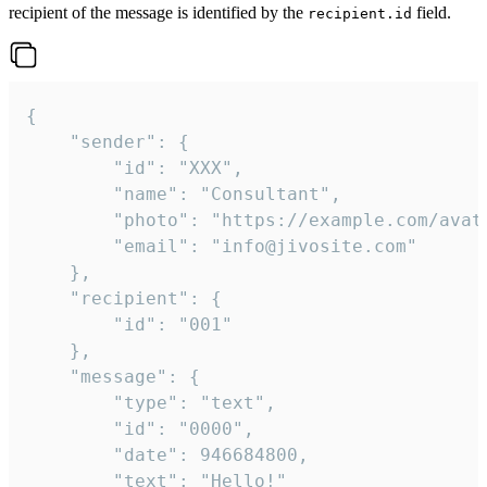
recipient of the message is identified by the
field.
recipient.id
{

	"sender": {

		"id": "XXX",

		"name": "Consultant",

		"photo": "https://example.com/avatar.png",

		"email": "info@jivosite.com"

	},

	"recipient": {

		"id": "001"

	},

	"message": {

		"type": "text",

		"id": "0000",

		"date": 946684800,

		"text": "Hello!"
