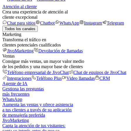
Atención al cliente
Crea una experiencia de atención al
cliente excepcional
Chat para sitios
Chatbot
WhatsApp
Instagram
Telegram
Todos los canales
Marketing
Transforma el tráfico en
clientes potenciales cualificados
JivoMarketing
Devolución de llamadas
Ventas
Consigue más ventas, un mayor valor medio
de los pedidos y una mayor base de clientes
Teléfono empresarial de JivoChat
Chat de equipos de JivoChat
Integraciones
Teléfono Plus
Video llamadas
CRM
Agente de IA
Gestiona las preguntas
más frecuentes
WhatsApp
Aumenta las ventas y ofrece asistencia
a tus clientes a través de su aplicación
de mensajería preferida
JivoMarketing
Capta la atención de tus visitantes:
capta su interés antes de que se