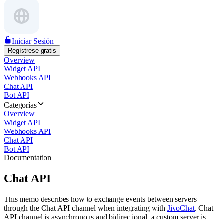
Iniciar Sesión
Regístrese gratis
Overview
Widget API
Webhooks API
Chat API
Bot API
Categorías
Overview
Widget API
Webhooks API
Chat API
Bot API
Documentation
Chat API
This memo describes how to exchange events between servers
through the Chat API channel when integrating with
JivoChat
. Chat
API channel is asynchronous and bidirectional, a custom server is