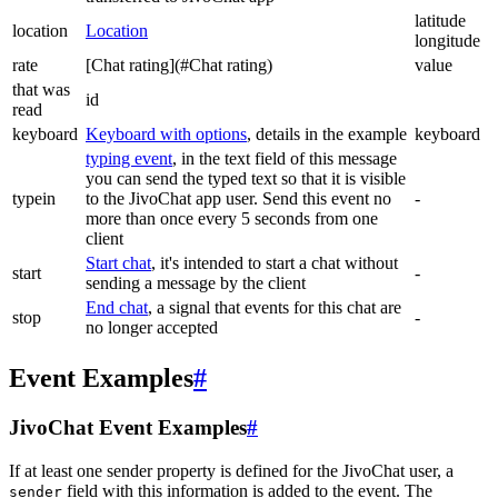
latitude
location
Location
longitude
rate
[Chat rating](#Chat rating)
value
that was
id
read
keyboard
Keyboard with options
, details in the example
keyboard
typing event
, in the text field of this message
you can send the typed text so that it is visible
typein
to the JivoChat app user. Send this event no
-
more than once every 5 seconds from one
client
Start chat
, it's intended to start a chat without
start
-
sending a message by the client
End chat
, a signal that events for this chat are
stop
-
no longer accepted
Event Examples
#
JivoChat Event Examples
#
If at least one sender property is defined for the JivoChat user, a
field with this information is added to the event. The
sender