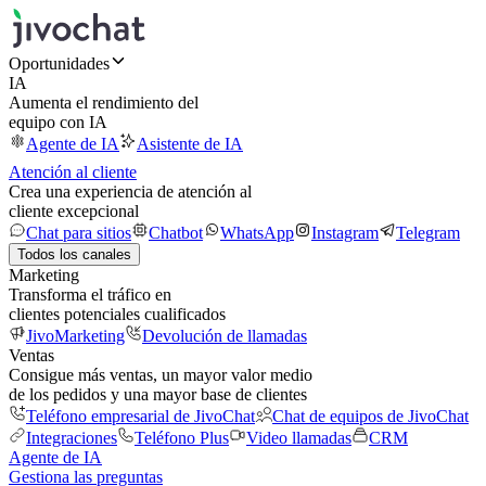
Oportunidades
IA
Aumenta el rendimiento del
equipo con IA
Agente de IA
Asistente de IA
Atención al cliente
Crea una experiencia de atención al
cliente excepcional
Chat para sitios
Chatbot
WhatsApp
Instagram
Telegram
Todos los canales
Marketing
Transforma el tráfico en
clientes potenciales cualificados
JivoMarketing
Devolución de llamadas
Ventas
Consigue más ventas, un mayor valor medio
de los pedidos y una mayor base de clientes
Teléfono empresarial de JivoChat
Chat de equipos de JivoChat
Integraciones
Teléfono Plus
Video llamadas
CRM
Agente de IA
Gestiona las preguntas