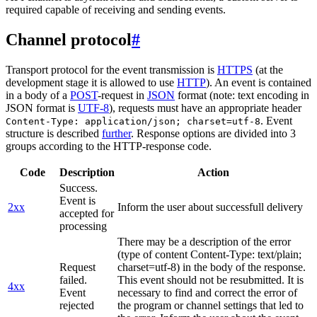
required capable of receiving and sending events.
Channel protocol
#
Transport protocol for the event transmission is
HTTPS
(at the
development stage it is allowed to use
HTTP
). An event is contained
in a body of a
POST
-request in
JSON
format (note: text encoding in
JSON format is
UTF-8
), requests must have an appropriate header
. Event
Content-Type: application/json; charset=utf-8
structure is described
further
. Response options are divided into 3
groups according to the HTTP-response code.
Code
Description
Action
Success.
Event is
2xx
Inform the user about successfull delivery
accepted for
processing
There may be a description of the error
(type of content Content-Type: text/plain;
Request
charset=utf-8) in the body of the response.
failed.
This event should not be resubmitted. It is
4xx
Event
necessary to find and correct the error of
rejected
the program or channel settings that led to