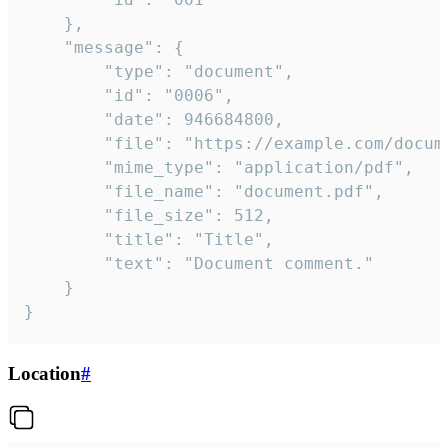
	},

	"message": {

		"type": "document",

		"id": "0006",

		"date": 946684800,

		"file": "https://example.com/document.pdf",

		"mime_type": "application/pdf",

		"file_name": "document.pdf",

		"file_size": 512,

		"title": "Title",

		"text": "Document comment."

	}

}
Location
#