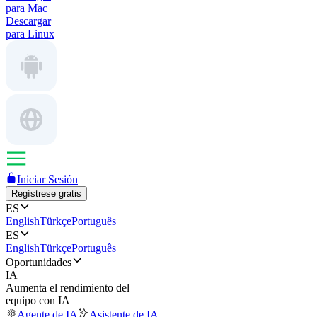
para Mac
Descargar
para Linux
Iniciar Sesión
Regístrese gratis
ES
English
Türkçe
Português
ES
English
Türkçe
Português
Oportunidades
IA
Aumenta el rendimiento del
equipo con IA
Agente de IA
Asistente de IA