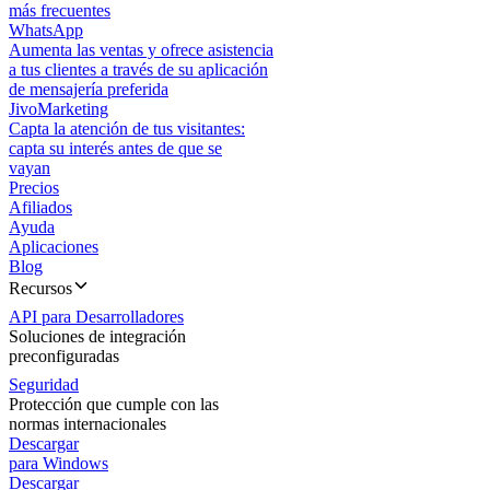
más frecuentes
WhatsApp
Aumenta las ventas y ofrece asistencia
a tus clientes a través de su aplicación
de mensajería preferida
JivoMarketing
Capta la atención de tus visitantes:
capta su interés antes de que se
vayan
Precios
Afiliados
Ayuda
Aplicaciones
Blog
Recursos
API para Desarrolladores
Soluciones de integración
preconfiguradas
Seguridad
Protección que cumple con las
normas internacionales
Descargar
para Windows
Descargar