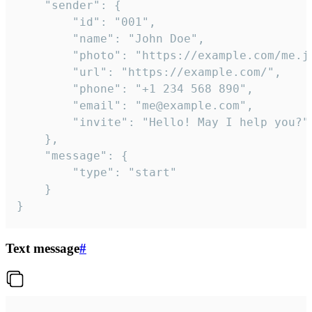
	"sender": {

		"id": "001",

		"name": "John Doe",

		"photo": "https://example.com/me.jpg",

		"url": "https://example.com/",

		"phone": "+1 234 568 890",

		"email": "me@example.com",

		"invite": "Hello! May I help you?"

	},

	"message": {

		"type": "start"

	}

}
Text message
#