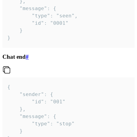
	},

	"message": {

		"type": "seen",

		"id": "0001"

	}

}
Chat end
#
{

	"sender": {

		"id": "001"

	},

	"message": {

		"type": "stop"

	}
