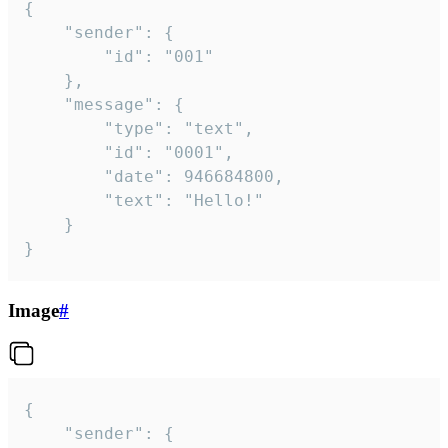
{

	"sender": {

		"id": "001"

	},

	"message": {

		"type": "text",

		"id": "0001",

		"date": 946684800,

		"text": "Hello!"

	}

}
Image
#
{

	"sender": {
