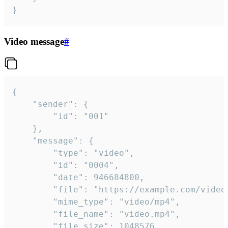
}
Video message
#
{

	"sender": {

		"id": "001"

	},

	"message": {

		"type": "video",

		"id": "0004",

		"date": 946684800,

		"file": "https://example.com/video.mp4",

		"mime_type": "video/mp4",

		"file_name": "video.mp4",

		"file_size": 1048576,
