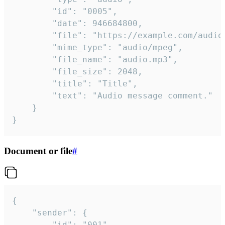
		"id": "0005",

		"date": 946684800,

		"file": "https://example.com/audio.mp3",

		"mime_type": "audio/mpeg",

		"file_name": "audio.mp3",

		"file_size": 2048,

		"title": "Title",

		"text": "Audio message comment."

	}

}
Document or file
#
{

	"sender": {

		"id": "001"
