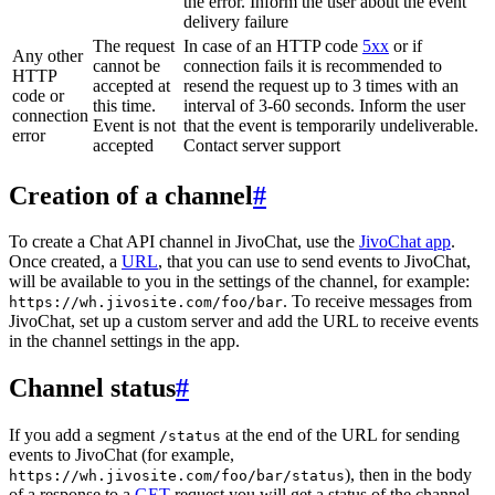
the error. Inform the user about the event
delivery failure
The request
In case of an HTTP code
5xx
or if
Any other
cannot be
connection fails it is recommended to
HTTP
accepted at
resend the request up to 3 times with an
code or
this time.
interval of 3-60 seconds. Inform the user
connection
Event is not
that the event is temporarily undeliverable.
error
accepted
Contact server support
Creation of a channel
#
To create a Chat API channel in JivoChat, use the
JivoChat app
.
Once created, a
URL
, that you can use to send events to JivoChat,
will be available to you in the settings of the channel, for example:
. To receive messages from
https://wh.jivosite.com/foo/bar
JivoChat, set up a custom server and add the URL to receive events
in the channel settings in the app.
Channel status
#
If you add a segment
at the end of the URL for sending
/status
events to JivoChat (for example,
), then in the body
https://wh.jivosite.com/foo/bar/status
of a response to a
GET
-request you will get a status of the channel,