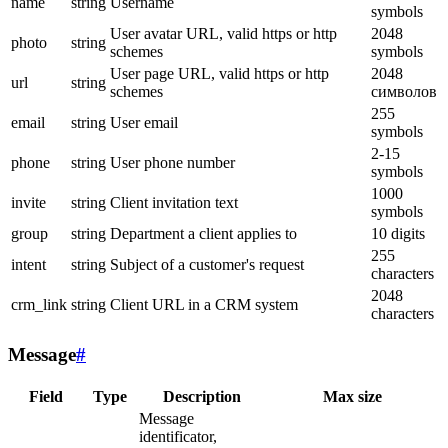
name
string
Username
symbols
User avatar URL, valid https or http
2048
photo
string
schemes
symbols
User page URL, valid https or http
2048
url
string
schemes
символов
255
email
string
User email
symbols
2-15
phone
string
User phone number
symbols
1000
invite
string
Client invitation text
symbols
group
string
Department a client applies to
10 digits
255
intent
string
Subject of a customer's request
characters
2048
crm_link
string
Client URL in a CRM system
characters
Message
#
Field
Type
Description
Max size
Message
identificator,