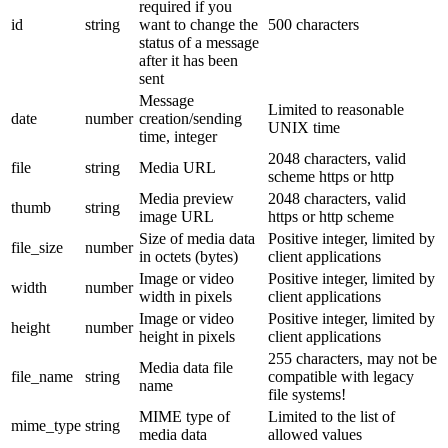
required if you
id
string
want to change the
500 characters
status of a message
after it has been
sent
Message
Limited to reasonable
date
number
creation/sending
UNIX time
time, integer
2048 characters, valid
file
string
Media URL
scheme https or http
Media preview
2048 characters, valid
thumb
string
image URL
https or http scheme
Size of media data
Positive integer, limited by
file_size
number
in octets (bytes)
client applications
Image or video
Positive integer, limited by
width
number
width in pixels
client applications
Image or video
Positive integer, limited by
height
number
height in pixels
client applications
255 characters, may not be
Media data file
file_name
string
compatible with legacy
name
file systems!
MIME type of
Limited to the list of
mime_type
string
media data
allowed values