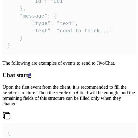
		"id": "001"

	},

	"message": {

		"type": "text",

		"text": "need to think..."

	}

}
The following are examples of events to send to JivoChat.
Chat start
#
Upon the first event from the client, it is recommended to fill the
structure. Then the
field will be enough, and the
sender
sender.id
remaining fields of this structure can be filled only when they
change.
{
