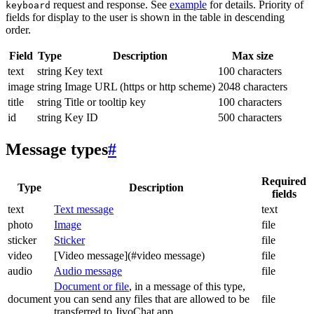
request and response. See
example
for details. Priority of
keyboard
fields for display to the user is shown in the table in descending
order.
Field
Type
Description
Max size
text
string
Key text
100 characters
image
string
Image URL (https or http scheme)
2048 characters
title
string
Title or tooltip key
100 characters
id
string
Key ID
500 characters
Message types
#
Required
Type
Description
fields
text
Text message
text
photo
Image
file
sticker
Sticker
file
video
[Video message](#video message)
file
audio
Audio message
file
Document or file
, in a message of this type,
document
you can send any files that are allowed to be
file
transferred to JivoChat app