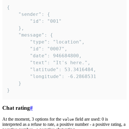
{

	"sender": {

		"id": "001"

	},

	"message": {

		"type": "location",

		"id": "0007",

		"date": 946684800,

		"text": "It's here.",

		"latitude": 53.3416484,

		"longitude": -6.2868531

	}

}
Chat rating
#
At the moment, 3 options for the
field are used: 0 is
value
interpreted as a refuse to rate, a positive number - a positive rating, a