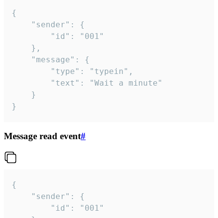
{

	"sender": {

		"id": "001"

	},

	"message": {

		"type": "typein",

		"text": "Wait a minute"

	}

}
Message read event
#
{

	"sender": {

		"id": "001"
