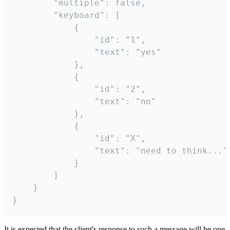
		"multiple": false,

		"keyboard": [

			{

				"id": "1",

				"text": "yes"

			},

			{

				"id": "2",

				"text": "no"

			},

			{

				"id": "X",

				"text": "need to think..."

			}

		]

	}

}
It is expected that the client's response to such a message will be one