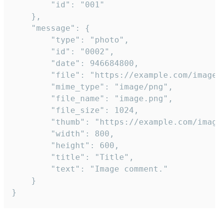
		"id": "001"

	},

	"message": {

		"type": "photo",

		"id": "0002",

		"date": 946684800,

		"file": "https://example.com/image.png",

		"mime_type": "image/png",

		"file_name": "image.png",

		"file_size": 1024,

		"thumb": "https://example.com/image_thumb.png",

		"width": 800,

		"height": 600,

		"title": "Title",

		"text": "Image comment."

	}

}