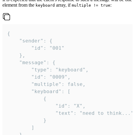
element from the
array, if
:
keyboard
multiple != true
{

	"sender": {

		"id": "001"

	},

	"message": {

		"type": "keyboard",

		"id": "0009",

		"multiple": false,

		"keyboard": [

			{

				"id": "X",

				"text": "need to think..."

			}

		]

	}
