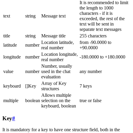
It is recommended to limit
the length to 1000
characters - if it is
text
string
Message text
exceeded, the rest of the
text will be sent in
separate text messages
title
string
Message title
255 characters
Location latitude,
from -90.0000 to
latitude
number
real number
+90.0000
Location longitude,
longitude
number
-180.0000 to +180.0000
real number
Number, usually
value
number
used in the chat
any number
evaluation
Array of Key
keyboard
[]Key
7 keys
structures
Allows multiple
multiple
boolean
selection on the
true or false
keyboard, boolean
Key
#
It is mandatory for a key to have one structure field, both in the