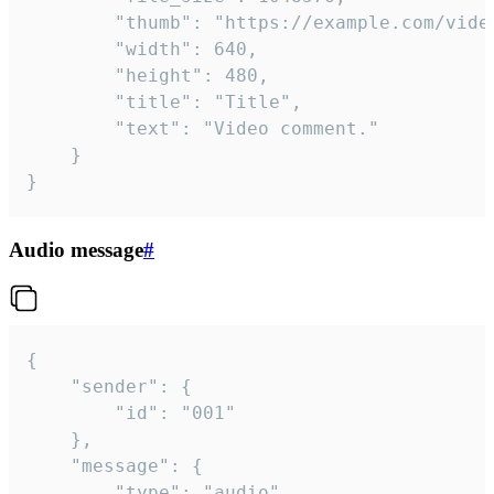
		"thumb": "https://example.com/video_thumb.png",

		"width": 640,

		"height": 480,

		"title": "Title",

		"text": "Video comment."

	}

}
Audio message
#
{

	"sender": {

		"id": "001"

	},

	"message": {

		"type": "audio",
