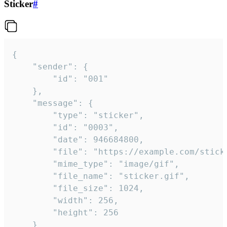
Sticker
#
{

	"sender": {

		"id": "001"

	},

	"message": {

		"type": "sticker",

		"id": "0003",

		"date": 946684800,

		"file": "https://example.com/sticker.gif",

		"mime_type": "image/gif",

		"file_name": "sticker.gif",

		"file_size": 1024,

		"width": 256,

		"height": 256

	}
