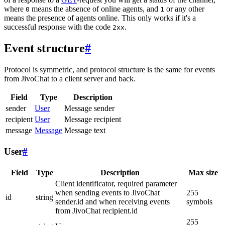
where
means the absence of online agents, and
or any other
0
1
means the presence of agents online. This only works if it's a
successful response with the code
.
2xx
Event structure
#
Protocol is symmetric, and protocol structure is the same for events
from JivoChat to a client server and back.
Field
Type
Description
sender
User
Message sender
recipient
User
Message recipient
message
Message
Message text
User
#
Field
Type
Description
Max size
Client identificator, required parameter
when sending events to JivoChat
255
id
string
sender.id and when receiving events
symbols
from JivoChat recipient.id
255