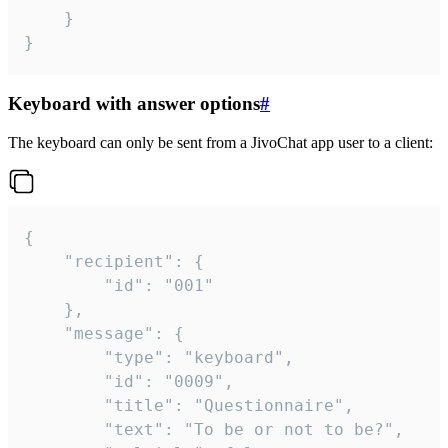
	}

}
Keyboard with answer options
#
The keyboard can only be sent from a JivoChat app user to a client:
{

	"recipient": {

		"id": "001"

	},

	"message": {

		"type": "keyboard",

		"id": "0009",

		"title": "Questionnaire",

		"text": "To be or not to be?",
