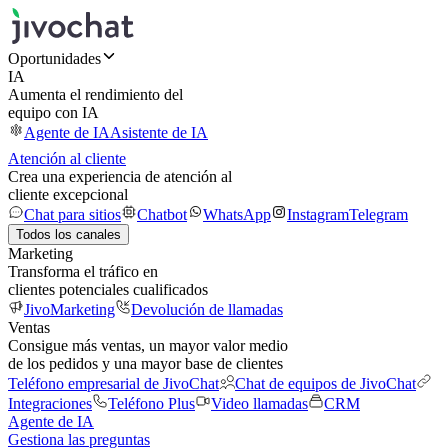
Oportunidades
IA
Aumenta el rendimiento del
equipo con IA
Agente de IA
Asistente de IA
Atención al cliente
Crea una experiencia de atención al
cliente excepcional
Chat para sitios
Chatbot
WhatsApp
Instagram
Telegram
Todos los canales
Marketing
Transforma el tráfico en
clientes potenciales cualificados
JivoMarketing
Devolución de llamadas
Ventas
Consigue más ventas, un mayor valor medio
de los pedidos y una mayor base de clientes
Teléfono empresarial de JivoChat
Chat de equipos de JivoChat
Integraciones
Teléfono Plus
Video llamadas
CRM
Agente de IA
Gestiona las preguntas