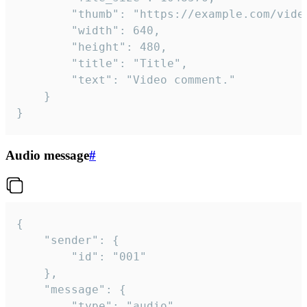
		"thumb": "https://example.com/video_thumb.png",

		"width": 640,

		"height": 480,

		"title": "Title",

		"text": "Video comment."

	}

}
Audio message
#
{

	"sender": {

		"id": "001"

	},

	"message": {

		"type": "audio",
