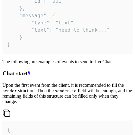
		"id": "001"

	},

	"message": {

		"type": "text",

		"text": "need to think..."

	}

}
The following are examples of events to send to JivoChat.
Chat start
#
Upon the first event from the client, it is recommended to fill the
structure. Then the
field will be enough, and the
sender
sender.id
remaining fields of this structure can be filled only when they
change.
{
