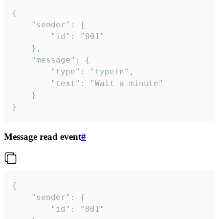
{

	"sender": {

		"id": "001"

	},

	"message": {

		"type": "typein",

		"text": "Wait a minute"

	}

}
Message read event
#
{

	"sender": {

		"id": "001"
