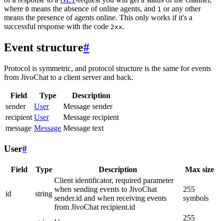
where
means the absence of online agents, and
or any other
0
1
means the presence of agents online. This only works if it's a
successful response with the code
.
2xx
Event structure
#
Protocol is symmetric, and protocol structure is the same for events
from JivoChat to a client server and back.
Field
Type
Description
sender
User
Message sender
recipient
User
Message recipient
message
Message
Message text
User
#
Field
Type
Description
Max size
Client identificator, required parameter
when sending events to JivoChat
255
id
string
sender.id and when receiving events
symbols
from JivoChat recipient.id
255