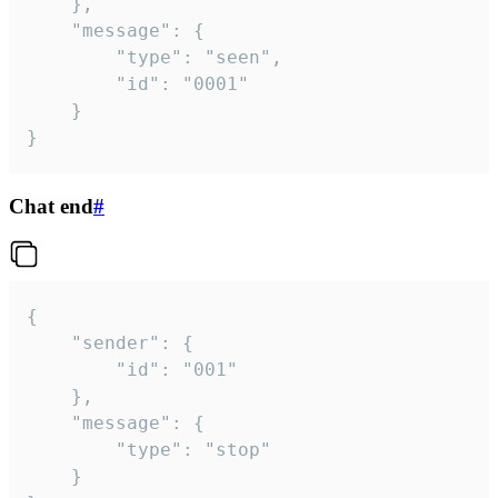
	},

	"message": {

		"type": "seen",

		"id": "0001"

	}

}
Chat end
#
{

	"sender": {

		"id": "001"

	},

	"message": {

		"type": "stop"

	}
