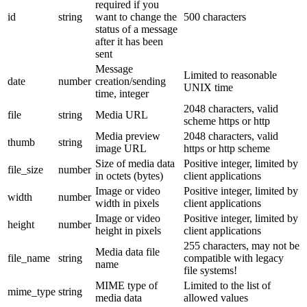
required if you
id
string
want to change the
500 characters
status of a message
after it has been
sent
Message
Limited to reasonable
date
number
creation/sending
UNIX time
time, integer
2048 characters, valid
file
string
Media URL
scheme https or http
Media preview
2048 characters, valid
thumb
string
image URL
https or http scheme
Size of media data
Positive integer, limited by
file_size
number
in octets (bytes)
client applications
Image or video
Positive integer, limited by
width
number
width in pixels
client applications
Image or video
Positive integer, limited by
height
number
height in pixels
client applications
255 characters, may not be
Media data file
file_name
string
compatible with legacy
name
file systems!
MIME type of
Limited to the list of
mime_type
string
media data
allowed values