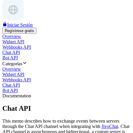
Iniciar Sesión
Regístrese gratis
Overview
Widget API
Webhooks API
Chat API
Bot API
Categorías
Overview
Widget API
Webhooks API
Chat API
Bot API
Documentation
Chat API
This memo describes how to exchange events between servers
through the Chat API channel when integrating with
JivoChat
. Chat
API channel is asynchronous and bidirectional, a custom server is