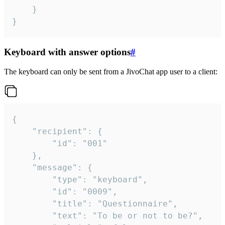
	}

}
Keyboard with answer options
#
The keyboard can only be sent from a JivoChat app user to a client:
{

	"recipient": {

		"id": "001"

	},

	"message": {

		"type": "keyboard",

		"id": "0009",

		"title": "Questionnaire",

		"text": "To be or not to be?",
