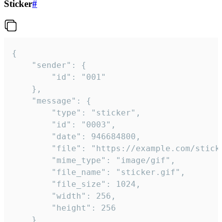
Sticker
#
{

	"sender": {

		"id": "001"

	},

	"message": {

		"type": "sticker",

		"id": "0003",

		"date": 946684800,

		"file": "https://example.com/sticker.gif",

		"mime_type": "image/gif",

		"file_name": "sticker.gif",

		"file_size": 1024,

		"width": 256,

		"height": 256

	}
