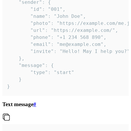
	"sender": {

		"id": "001",

		"name": "John Doe",

		"photo": "https://example.com/me.jpg",

		"url": "https://example.com/",

		"phone": "+1 234 568 890",

		"email": "me@example.com",

		"invite": "Hello! May I help you?"

	},

	"message": {

		"type": "start"

	}

}
Text message
#