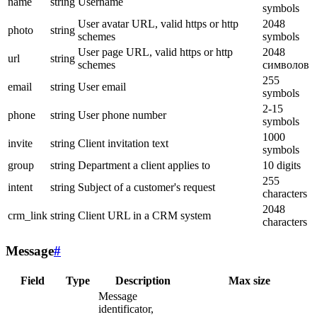
name
string
Username
symbols
User avatar URL, valid https or http
2048
photo
string
schemes
symbols
User page URL, valid https or http
2048
url
string
schemes
символов
255
email
string
User email
symbols
2-15
phone
string
User phone number
symbols
1000
invite
string
Client invitation text
symbols
group
string
Department a client applies to
10 digits
255
intent
string
Subject of a customer's request
characters
2048
crm_link
string
Client URL in a CRM system
characters
Message
#
Field
Type
Description
Max size
Message
identificator,