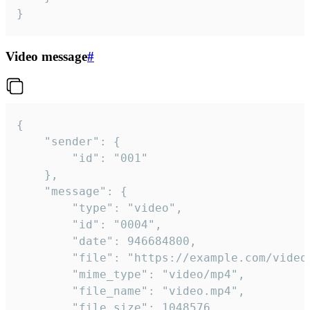
}
Video message
#
{

	"sender": {

		"id": "001"

	},

	"message": {

		"type": "video",

		"id": "0004",

		"date": 946684800,

		"file": "https://example.com/video.mp4",

		"mime_type": "video/mp4",

		"file_name": "video.mp4",

		"file_size": 1048576,
