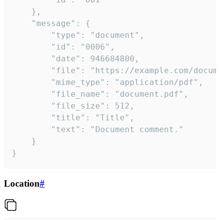
	},

	"message": {

		"type": "document",

		"id": "0006",

		"date": 946684800,

		"file": "https://example.com/document.pdf",

		"mime_type": "application/pdf",

		"file_name": "document.pdf",

		"file_size": 512,

		"title": "Title",

		"text": "Document comment."

	}

}
Location
#