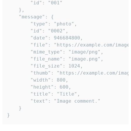
		"id": "001"

	},

	"message": {

		"type": "photo",

		"id": "0002",

		"date": 946684800,

		"file": "https://example.com/image.png",

		"mime_type": "image/png",

		"file_name": "image.png",

		"file_size": 1024,

		"thumb": "https://example.com/image_thumb.png",

		"width": 800,

		"height": 600,

		"title": "Title",

		"text": "Image comment."

	}

}