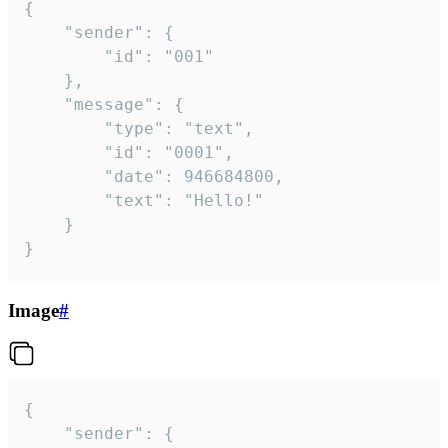
{

	"sender": {

		"id": "001"

	},

	"message": {

		"type": "text",

		"id": "0001",

		"date": 946684800,

		"text": "Hello!"

	}

}
Image
#
{

	"sender": {
