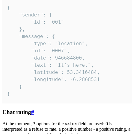
{

	"sender": {

		"id": "001"

	},

	"message": {

		"type": "location",

		"id": "0007",

		"date": 946684800,

		"text": "It's here.",

		"latitude": 53.3416484,

		"longitude": -6.2868531

	}

}
Chat rating
#
At the moment, 3 options for the
field are used: 0 is
value
interpreted as a refuse to rate, a positive number - a positive rating, a