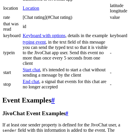
latitude
location
Location
longitude
rate
[Chat rating](#Chat rating)
value
that was
id
read
keyboard
Keyboard with options
, details in the example
keyboard
typing event
, in the text field of this message
you can send the typed text so that it is visible
typein
to the JivoChat app user. Send this event no
-
more than once every 5 seconds from one
client
Start chat
, it's intended to start a chat without
start
-
sending a message by the client
End chat
, a signal that events for this chat are
stop
-
no longer accepted
Event Examples
#
JivoChat Event Examples
#
If at least one sender property is defined for the JivoChat user, a
field with this information is added to the event. The
sender