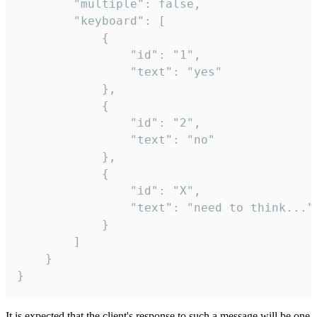
		"multiple": false,

		"keyboard": [

			{

				"id": "1",

				"text": "yes"

			},

			{

				"id": "2",

				"text": "no"

			},

			{

				"id": "X",

				"text": "need to think..."

			}

		]

	}

}
It is expected that the client's response to such a message will be one