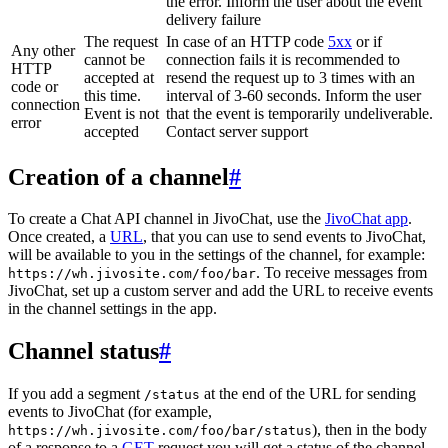
the error. Inform the user about the event
delivery failure
The request
In case of an HTTP code
5xx
or if
Any other
cannot be
connection fails it is recommended to
HTTP
accepted at
resend the request up to 3 times with an
code or
this time.
interval of 3-60 seconds. Inform the user
connection
Event is not
that the event is temporarily undeliverable.
error
accepted
Contact server support
Creation of a channel
#
To create a Chat API channel in JivoChat, use the
JivoChat app
.
Once created, a
URL
, that you can use to send events to JivoChat,
will be available to you in the settings of the channel, for example:
. To receive messages from
https://wh.jivosite.com/foo/bar
JivoChat, set up a custom server and add the URL to receive events
in the channel settings in the app.
Channel status
#
If you add a segment
at the end of the URL for sending
/status
events to JivoChat (for example,
), then in the body
https://wh.jivosite.com/foo/bar/status
of a response to a
GET
-request you will get a status of the channel,