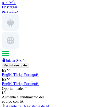
para Mac
Descargar
para Linux
Iniciar Sesión
Regístrese gratis
ES
English
Türkçe
Português
ES
English
Türkçe
Português
Oportunidades
IA
Aumenta el rendimiento del
equipo con IA
Agente de IA
Asistente de IA