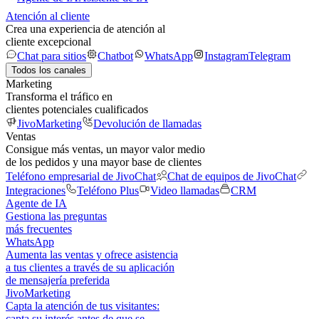
Atención al cliente
Crea una experiencia de atención al
cliente excepcional
Chat para sitios
Chatbot
WhatsApp
Instagram
Telegram
Todos los canales
Marketing
Transforma el tráfico en
clientes potenciales cualificados
JivoMarketing
Devolución de llamadas
Ventas
Consigue más ventas, un mayor valor medio
de los pedidos y una mayor base de clientes
Teléfono empresarial de JivoChat
Chat de equipos de JivoChat
Integraciones
Teléfono Plus
Video llamadas
CRM
Agente de IA
Gestiona las preguntas
más frecuentes
WhatsApp
Aumenta las ventas y ofrece asistencia
a tus clientes a través de su aplicación
de mensajería preferida
JivoMarketing
Capta la atención de tus visitantes:
capta su interés antes de que se