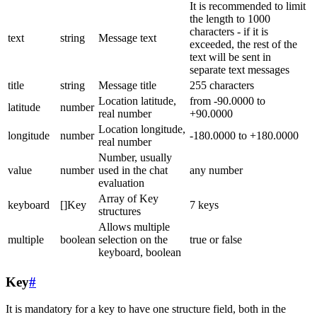
It is recommended to limit
the length to 1000
characters - if it is
text
string
Message text
exceeded, the rest of the
text will be sent in
separate text messages
title
string
Message title
255 characters
Location latitude,
from -90.0000 to
latitude
number
real number
+90.0000
Location longitude,
longitude
number
-180.0000 to +180.0000
real number
Number, usually
value
number
used in the chat
any number
evaluation
Array of Key
keyboard
[]Key
7 keys
structures
Allows multiple
multiple
boolean
selection on the
true or false
keyboard, boolean
Key
#
It is mandatory for a key to have one structure field, both in the