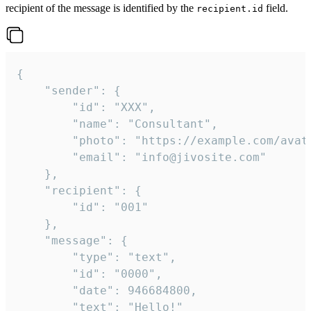
recipient of the message is identified by the
field.
recipient.id
{

	"sender": {

		"id": "XXX",

		"name": "Consultant",

		"photo": "https://example.com/avatar.png",

		"email": "info@jivosite.com"

	},

	"recipient": {

		"id": "001"

	},

	"message": {

		"type": "text",

		"id": "0000",

		"date": 946684800,

		"text": "Hello!"
