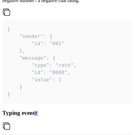
negative number - a negative chat rating.
{

	"sender": {

		"id": "001"

	},

	"message": {

		"type": "rate",

		"id": "0008",

		"value": 1

	}

}
Typing event
#