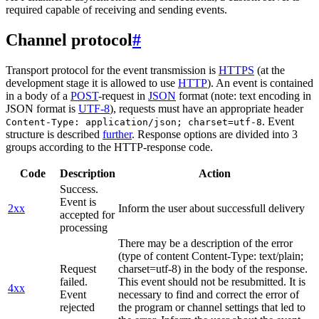
required capable of receiving and sending events.
Channel protocol
#
Transport protocol for the event transmission is
HTTPS
(at the
development stage it is allowed to use
HTTP
). An event is contained
in a body of a
POST
-request in
JSON
format (note: text encoding in
JSON format is
UTF-8
), requests must have an appropriate header
. Event
Content-Type: application/json; charset=utf-8
structure is described
further
. Response options are divided into 3
groups according to the HTTP-response code.
Code
Description
Action
Success.
Event is
2xx
Inform the user about successfull delivery
accepted for
processing
There may be a description of the error
(type of content Content-Type: text/plain;
Request
charset=utf-8) in the body of the response.
failed.
This event should not be resubmitted. It is
4xx
Event
necessary to find and correct the error of
rejected
the program or channel settings that led to