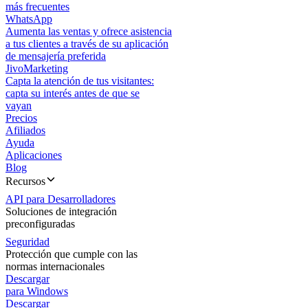
más frecuentes
WhatsApp
Aumenta las ventas y ofrece asistencia
a tus clientes a través de su aplicación
de mensajería preferida
JivoMarketing
Capta la atención de tus visitantes:
capta su interés antes de que se
vayan
Precios
Afiliados
Ayuda
Aplicaciones
Blog
Recursos
API para Desarrolladores
Soluciones de integración
preconfiguradas
Seguridad
Protección que cumple con las
normas internacionales
Descargar
para Windows
Descargar