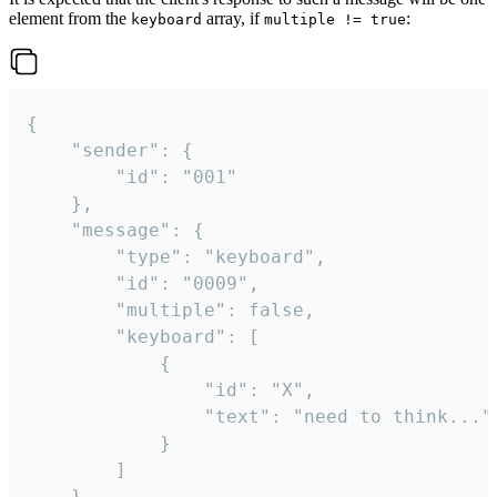
element from the
array, if
:
keyboard
multiple != true
{

	"sender": {

		"id": "001"

	},

	"message": {

		"type": "keyboard",

		"id": "0009",

		"multiple": false,

		"keyboard": [

			{

				"id": "X",

				"text": "need to think..."

			}

		]

	}
