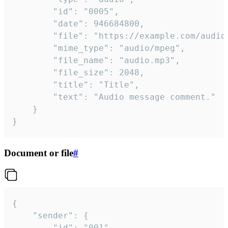
		"id": "0005",

		"date": 946684800,

		"file": "https://example.com/audio.mp3",

		"mime_type": "audio/mpeg",

		"file_name": "audio.mp3",

		"file_size": 2048,

		"title": "Title",

		"text": "Audio message comment."

	}

}
Document or file
#
{

	"sender": {

		"id": "001"
