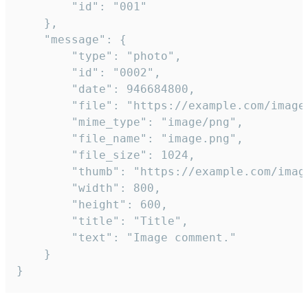
		"id": "001"

	},

	"message": {

		"type": "photo",

		"id": "0002",

		"date": 946684800,

		"file": "https://example.com/image.png",

		"mime_type": "image/png",

		"file_name": "image.png",

		"file_size": 1024,

		"thumb": "https://example.com/image_thumb.png",

		"width": 800,

		"height": 600,

		"title": "Title",

		"text": "Image comment."

	}

}