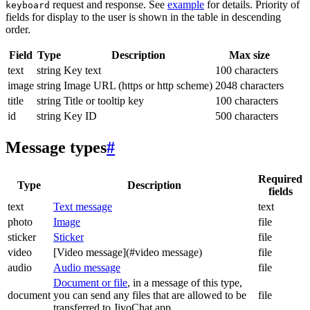
request and response. See
example
for details. Priority of
keyboard
fields for display to the user is shown in the table in descending
order.
Field
Type
Description
Max size
text
string
Key text
100 characters
image
string
Image URL (https or http scheme)
2048 characters
title
string
Title or tooltip key
100 characters
id
string
Key ID
500 characters
Message types
#
Required
Type
Description
fields
text
Text message
text
photo
Image
file
sticker
Sticker
file
video
[Video message](#video message)
file
audio
Audio message
file
Document or file
, in a message of this type,
document
you can send any files that are allowed to be
file
transferred to JivoChat app