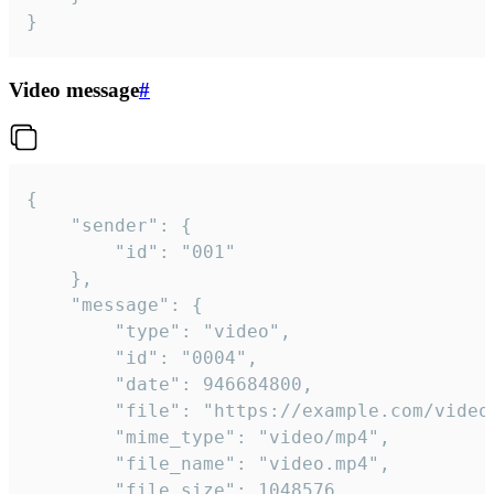
}
Video message
#
{

	"sender": {

		"id": "001"

	},

	"message": {

		"type": "video",

		"id": "0004",

		"date": 946684800,

		"file": "https://example.com/video.mp4",

		"mime_type": "video/mp4",

		"file_name": "video.mp4",

		"file_size": 1048576,
