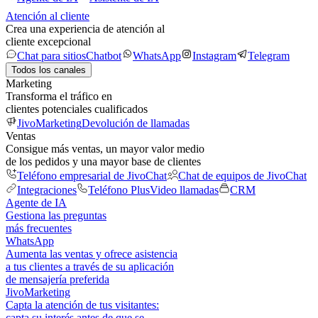
Atención al cliente
Crea una experiencia de atención al
cliente excepcional
Chat para sitios
Chatbot
WhatsApp
Instagram
Telegram
Todos los canales
Marketing
Transforma el tráfico en
clientes potenciales cualificados
JivoMarketing
Devolución de llamadas
Ventas
Consigue más ventas, un mayor valor medio
de los pedidos y una mayor base de clientes
Teléfono empresarial de JivoChat
Chat de equipos de JivoChat
Integraciones
Teléfono Plus
Video llamadas
CRM
Agente de IA
Gestiona las preguntas
más frecuentes
WhatsApp
Aumenta las ventas y ofrece asistencia
a tus clientes a través de su aplicación
de mensajería preferida
JivoMarketing
Capta la atención de tus visitantes:
capta su interés antes de que se