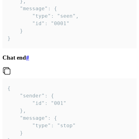
	},

	"message": {

		"type": "seen",

		"id": "0001"

	}

}
Chat end
#
{

	"sender": {

		"id": "001"

	},

	"message": {

		"type": "stop"

	}
