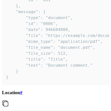
	},

	"message": {

		"type": "document",

		"id": "0006",

		"date": 946684800,

		"file": "https://example.com/document.pdf",

		"mime_type": "application/pdf",

		"file_name": "document.pdf",

		"file_size": 512,

		"title": "Title",

		"text": "Document comment."

	}

}
Location
#