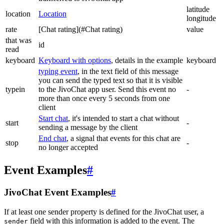
latitude
location
Location
longitude
rate
[Chat rating](#Chat rating)
value
that was
id
read
keyboard
Keyboard with options
, details in the example
keyboard
typing event
, in the text field of this message
you can send the typed text so that it is visible
typein
to the JivoChat app user. Send this event no
-
more than once every 5 seconds from one
client
Start chat
, it's intended to start a chat without
start
-
sending a message by the client
End chat
, a signal that events for this chat are
stop
-
no longer accepted
Event Examples
#
JivoChat Event Examples
#
If at least one sender property is defined for the JivoChat user, a
field with this information is added to the event. The
sender