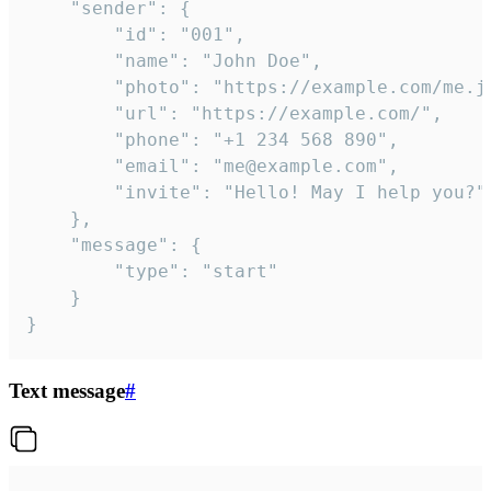
	"sender": {

		"id": "001",

		"name": "John Doe",

		"photo": "https://example.com/me.jpg",

		"url": "https://example.com/",

		"phone": "+1 234 568 890",

		"email": "me@example.com",

		"invite": "Hello! May I help you?"

	},

	"message": {

		"type": "start"

	}

}
Text message
#