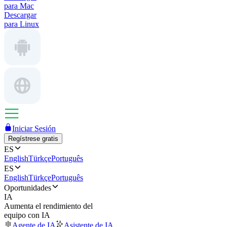
para Mac
Descargar
para Linux
Iniciar Sesión
Regístrese gratis
ES
English
Türkçe
Português
ES
English
Türkçe
Português
Oportunidades
IA
Aumenta el rendimiento del
equipo con IA
Agente de IA
Asistente de IA