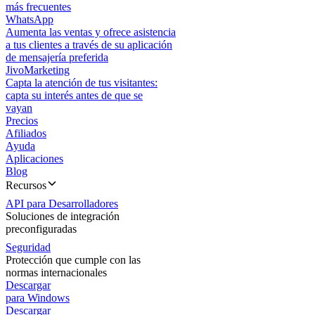
más frecuentes
WhatsApp
Aumenta las ventas y ofrece asistencia
a tus clientes a través de su aplicación
de mensajería preferida
JivoMarketing
Capta la atención de tus visitantes:
capta su interés antes de que se
vayan
Precios
Afiliados
Ayuda
Aplicaciones
Blog
Recursos
API para Desarrolladores
Soluciones de integración
preconfiguradas
Seguridad
Protección que cumple con las
normas internacionales
Descargar
para Windows
Descargar