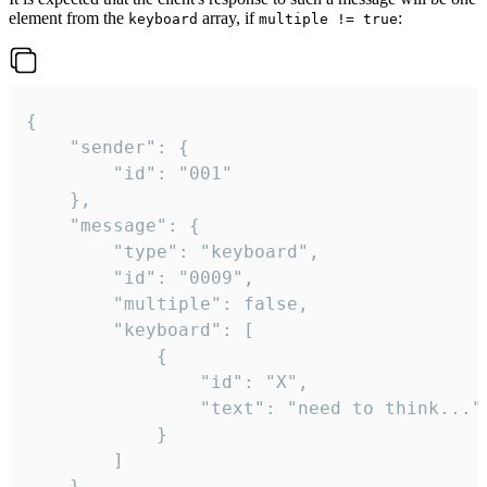
element from the
array, if
:
keyboard
multiple != true
{

	"sender": {

		"id": "001"

	},

	"message": {

		"type": "keyboard",

		"id": "0009",

		"multiple": false,

		"keyboard": [

			{

				"id": "X",

				"text": "need to think..."

			}

		]

	}
