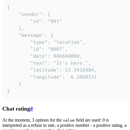
{

	"sender": {

		"id": "001"

	},

	"message": {

		"type": "location",

		"id": "0007",

		"date": 946684800,

		"text": "It's here.",

		"latitude": 53.3416484,

		"longitude": -6.2868531

	}

}
Chat rating
#
At the moment, 3 options for the
field are used: 0 is
value
interpreted as a refuse to rate, a positive number - a positive rating, a