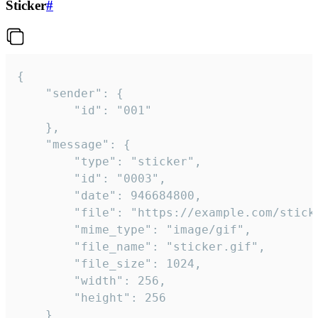
Sticker
#
{

	"sender": {

		"id": "001"

	},

	"message": {

		"type": "sticker",

		"id": "0003",

		"date": 946684800,

		"file": "https://example.com/sticker.gif",

		"mime_type": "image/gif",

		"file_name": "sticker.gif",

		"file_size": 1024,

		"width": 256,

		"height": 256

	}
