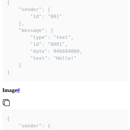
{

	"sender": {

		"id": "001"

	},

	"message": {

		"type": "text",

		"id": "0001",

		"date": 946684800,

		"text": "Hello!"

	}

}
Image
#
{

	"sender": {
