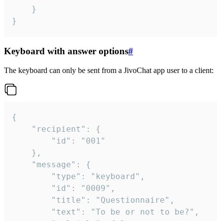
	}

}
Keyboard with answer options
#
The keyboard can only be sent from a JivoChat app user to a client:
{

	"recipient": {

		"id": "001"

	},

	"message": {

		"type": "keyboard",

		"id": "0009",

		"title": "Questionnaire",

		"text": "To be or not to be?",
