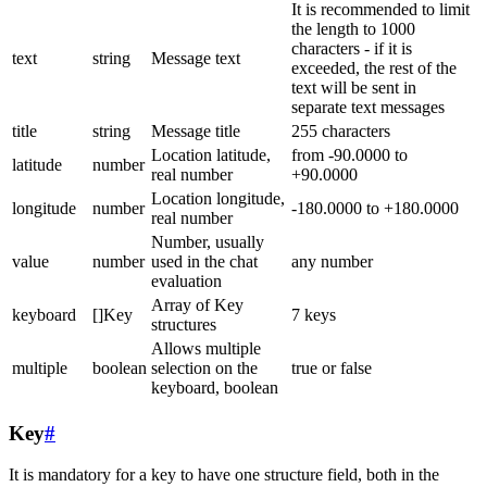
It is recommended to limit
the length to 1000
characters - if it is
text
string
Message text
exceeded, the rest of the
text will be sent in
separate text messages
title
string
Message title
255 characters
Location latitude,
from -90.0000 to
latitude
number
real number
+90.0000
Location longitude,
longitude
number
-180.0000 to +180.0000
real number
Number, usually
value
number
used in the chat
any number
evaluation
Array of Key
keyboard
[]Key
7 keys
structures
Allows multiple
multiple
boolean
selection on the
true or false
keyboard, boolean
Key
#
It is mandatory for a key to have one structure field, both in the