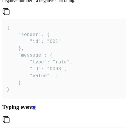
negative number - a negative chat rating.
{

	"sender": {

		"id": "001"

	},

	"message": {

		"type": "rate",

		"id": "0008",

		"value": 1

	}

}
Typing event
#