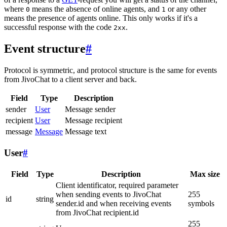
where
means the absence of online agents, and
or any other
0
1
means the presence of agents online. This only works if it's a
successful response with the code
.
2xx
Event structure
#
Protocol is symmetric, and protocol structure is the same for events
from JivoChat to a client server and back.
Field
Type
Description
sender
User
Message sender
recipient
User
Message recipient
message
Message
Message text
User
#
Field
Type
Description
Max size
Client identificator, required parameter
when sending events to JivoChat
255
id
string
sender.id and when receiving events
symbols
from JivoChat recipient.id
255