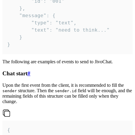
		"id": "001"

	},

	"message": {

		"type": "text",

		"text": "need to think..."

	}

}
The following are examples of events to send to JivoChat.
Chat start
#
Upon the first event from the client, it is recommended to fill the
structure. Then the
field will be enough, and the
sender
sender.id
remaining fields of this structure can be filled only when they
change.
{
