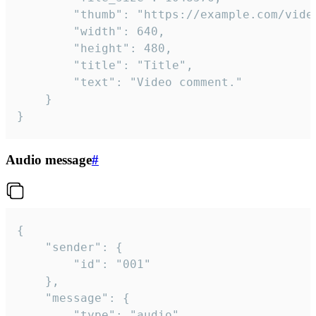
		"thumb": "https://example.com/video_thumb.png",

		"width": 640,

		"height": 480,

		"title": "Title",

		"text": "Video comment."

	}

}
Audio message
#
{

	"sender": {

		"id": "001"

	},

	"message": {

		"type": "audio",
