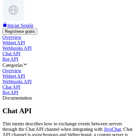
Iniciar Sesión
Regístrese gratis
Overview
Widget API
Webhooks API
Chat API
Bot API
Categorías
Overview
Widget API
Webhooks API
Chat API
Bot API
Documentation
Chat API
This memo describes how to exchange events between servers
through the Chat API channel when integrating with
JivoChat
. Chat
API channel is asynchronous and bidirectional, a custom server is