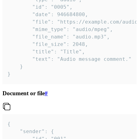
		"id": "0005",

		"date": 946684800,

		"file": "https://example.com/audio.mp3",

		"mime_type": "audio/mpeg",

		"file_name": "audio.mp3",

		"file_size": 2048,

		"title": "Title",

		"text": "Audio message comment."

	}

}
Document or file
#
{

	"sender": {

		"id": "001"
