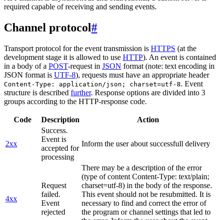
required capable of receiving and sending events.
Channel protocol
#
Transport protocol for the event transmission is
HTTPS
(at the
development stage it is allowed to use
HTTP
). An event is contained
in a body of a
POST
-request in
JSON
format (note: text encoding in
JSON format is
UTF-8
), requests must have an appropriate header
. Event
Content-Type: application/json; charset=utf-8
structure is described
further
. Response options are divided into 3
groups according to the HTTP-response code.
Code
Description
Action
Success.
Event is
2xx
Inform the user about successfull delivery
accepted for
processing
There may be a description of the error
(type of content Content-Type: text/plain;
Request
charset=utf-8) in the body of the response.
failed.
This event should not be resubmitted. It is
4xx
Event
necessary to find and correct the error of
rejected
the program or channel settings that led to