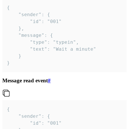
{

	"sender": {

		"id": "001"

	},

	"message": {

		"type": "typein",

		"text": "Wait a minute"

	}

}
Message read event
#
{

	"sender": {

		"id": "001"
