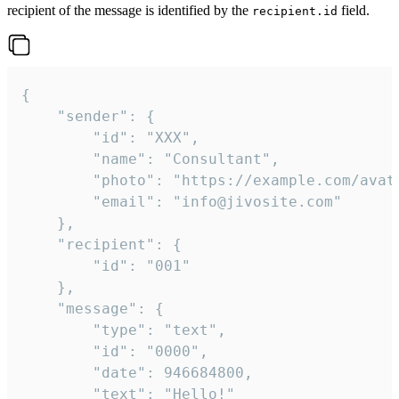
recipient of the message is identified by the
field.
recipient.id
{

	"sender": {

		"id": "XXX",

		"name": "Consultant",

		"photo": "https://example.com/avatar.png",

		"email": "info@jivosite.com"

	},

	"recipient": {

		"id": "001"

	},

	"message": {

		"type": "text",

		"id": "0000",

		"date": 946684800,

		"text": "Hello!"
