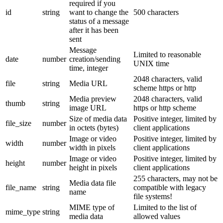
required if you
id
string
want to change the
500 characters
status of a message
after it has been
sent
Message
Limited to reasonable
date
number
creation/sending
UNIX time
time, integer
2048 characters, valid
file
string
Media URL
scheme https or http
Media preview
2048 characters, valid
thumb
string
image URL
https or http scheme
Size of media data
Positive integer, limited by
file_size
number
in octets (bytes)
client applications
Image or video
Positive integer, limited by
width
number
width in pixels
client applications
Image or video
Positive integer, limited by
height
number
height in pixels
client applications
255 characters, may not be
Media data file
file_name
string
compatible with legacy
name
file systems!
MIME type of
Limited to the list of
mime_type
string
media data
allowed values