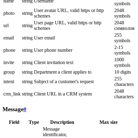
name
string
Username
symbols
User avatar URL, valid https or http
2048
photo
string
schemes
symbols
User page URL, valid https or http
2048
url
string
schemes
символов
255
email
string
User email
symbols
2-15
phone
string
User phone number
symbols
1000
invite
string
Client invitation text
symbols
group
string
Department a client applies to
10 digits
255
intent
string
Subject of a customer's request
characters
2048
crm_link
string
Client URL in a CRM system
characters
Message
#
Field
Type
Description
Max size
Message
identificator,