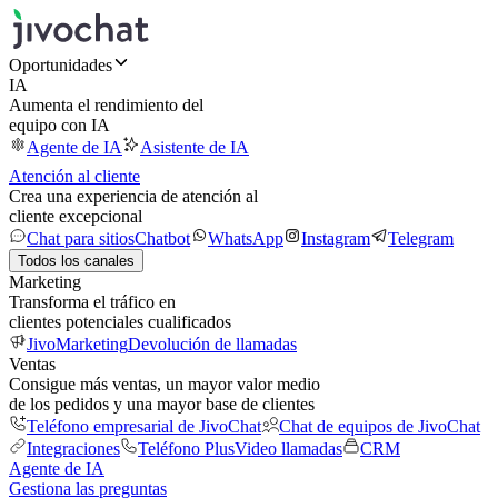
Oportunidades
IA
Aumenta el rendimiento del
equipo con IA
Agente de IA
Asistente de IA
Atención al cliente
Crea una experiencia de atención al
cliente excepcional
Chat para sitios
Chatbot
WhatsApp
Instagram
Telegram
Todos los canales
Marketing
Transforma el tráfico en
clientes potenciales cualificados
JivoMarketing
Devolución de llamadas
Ventas
Consigue más ventas, un mayor valor medio
de los pedidos y una mayor base de clientes
Teléfono empresarial de JivoChat
Chat de equipos de JivoChat
Integraciones
Teléfono Plus
Video llamadas
CRM
Agente de IA
Gestiona las preguntas