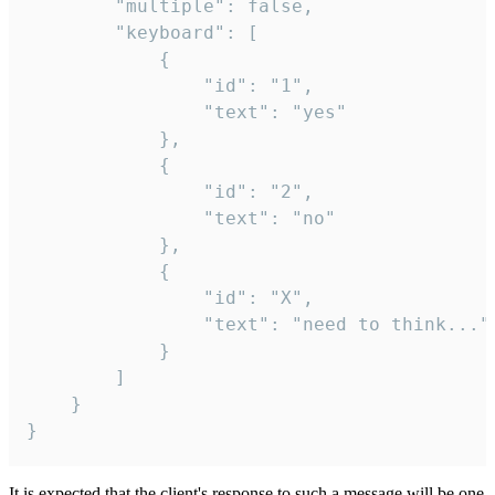
		"multiple": false,

		"keyboard": [

			{

				"id": "1",

				"text": "yes"

			},

			{

				"id": "2",

				"text": "no"

			},

			{

				"id": "X",

				"text": "need to think..."

			}

		]

	}

}
It is expected that the client's response to such a message will be one