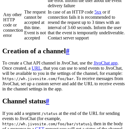
the error. Inform the user about the event
delivery failure
The request
In case of an HTTP code
5xx
or if
Any other
cannot be
connection fails it is recommended to
HTTP
accepted at
resend the request up to 3 times with an
code or
this time.
interval of 3-60 seconds. Inform the user
connection
Event is not
that the event is temporarily undeliverable.
error
accepted
Contact server support
Creation of a channel
#
To create a Chat API channel in JivoChat, use the
JivoChat app
.
Once created, a
URL
, that you can use to send events to JivoChat,
will be available to you in the settings of the channel, for example:
. To receive messages from
https://wh.jivosite.com/foo/bar
JivoChat, set up a custom server and add the URL to receive events
in the channel settings in the app.
Channel status
#
If you add a segment
at the end of the URL for sending
/status
events to JivoChat (for example,
), then in the body
https://wh.jivosite.com/foo/bar/status
of a response to a
GET
-request you will get a status of the channel,