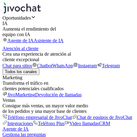
Oportunidades
IA
Aumenta el rendimiento del
equipo con IA
Agente de IA
Asistente de IA
Atención al cliente
Crea una experiencia de atención al
cliente excepcional
Chat para sitios
Chatbot
WhatsApp
Instagram
Telegram
Todos los canales
Marketing
Transforma el tráfico en
clientes potenciales cualificados
JivoMarketing
Devolución de llamadas
Ventas
Consigue más ventas, un mayor valor medio
de los pedidos y una mayor base de clientes
Teléfono empresarial de JivoChat
Chat de equipos de JivoChat
Integraciones
Teléfono Plus
Video llamadas
CRM
Agente de IA
Gestiona las preguntas