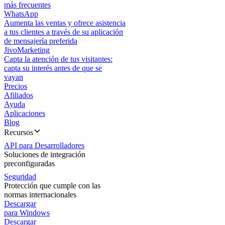
más frecuentes
WhatsApp
Aumenta las ventas y ofrece asistencia
a tus clientes a través de su aplicación
de mensajería preferida
JivoMarketing
Capta la atención de tus visitantes:
capta su interés antes de que se
vayan
Precios
Afiliados
Ayuda
Aplicaciones
Blog
Recursos
API para Desarrolladores
Soluciones de integración
preconfiguradas
Seguridad
Protección que cumple con las
normas internacionales
Descargar
para Windows
Descargar