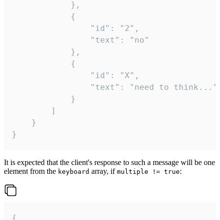
			},

			{

				"id": "2",

				"text": "no"

			},

			{

				"id": "X",

				"text": "need to think..."

			}

		]

	}

}
It is expected that the client's response to such a message will be one
element from the
array, if
:
keyboard
multiple != true
{
