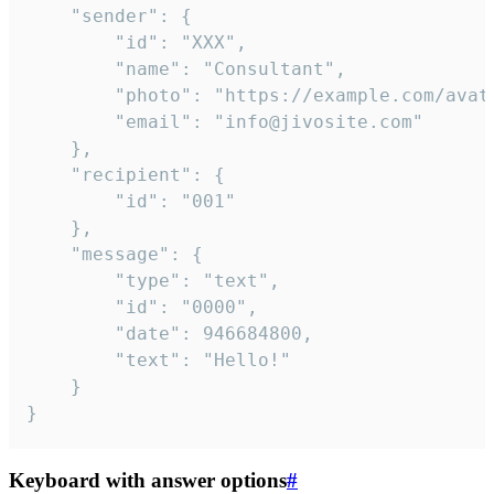
	"sender": {

		"id": "XXX",

		"name": "Consultant",

		"photo": "https://example.com/avatar.png",

		"email": "info@jivosite.com"

	},

	"recipient": {

		"id": "001"

	},

	"message": {

		"type": "text",

		"id": "0000",

		"date": 946684800,

		"text": "Hello!"

	}

}
Keyboard with answer options
#