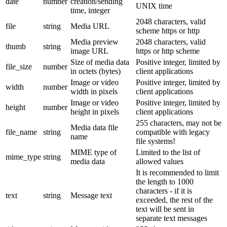
date
number
creation/sending
UNIX time
time, integer
2048 characters, valid
file
string
Media URL
scheme https or http
Media preview
2048 characters, valid
thumb
string
image URL
https or http scheme
Size of media data
Positive integer, limited by
file_size
number
in octets (bytes)
client applications
Image or video
Positive integer, limited by
width
number
width in pixels
client applications
Image or video
Positive integer, limited by
height
number
height in pixels
client applications
255 characters, may not be
Media data file
file_name
string
compatible with legacy
name
file systems!
MIME type of
Limited to the list of
mime_type
string
media data
allowed values
It is recommended to limit
the length to 1000
characters - if it is
text
string
Message text
exceeded, the rest of the
text will be sent in
separate text messages