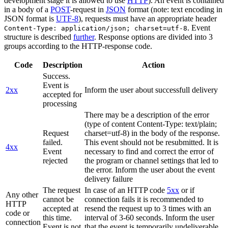
development stage it is allowed to use
HTTP
). An event is contained
in a body of a
POST
-request in
JSON
format (note: text encoding in
JSON format is
UTF-8
), requests must have an appropriate header
. Event
Content-Type: application/json; charset=utf-8
structure is described
further
. Response options are divided into 3
groups according to the HTTP-response code.
Code
Description
Action
Success.
Event is
2xx
Inform the user about successfull delivery
accepted for
processing
There may be a description of the error
(type of content Content-Type: text/plain;
Request
charset=utf-8) in the body of the response.
failed.
This event should not be resubmitted. It is
4xx
Event
necessary to find and correct the error of
rejected
the program or channel settings that led to
the error. Inform the user about the event
delivery failure
The request
In case of an HTTP code
5xx
or if
Any other
cannot be
connection fails it is recommended to
HTTP
accepted at
resend the request up to 3 times with an
code or
this time.
interval of 3-60 seconds. Inform the user
connection
Event is not
that the event is temporarily undeliverable.