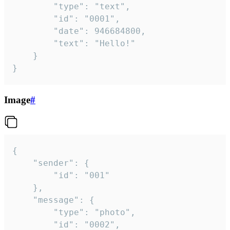
		"type": "text",

		"id": "0001",

		"date": 946684800,

		"text": "Hello!"

	}

}
Image
#
{

	"sender": {

		"id": "001"

	},

	"message": {

		"type": "photo",

		"id": "0002",
