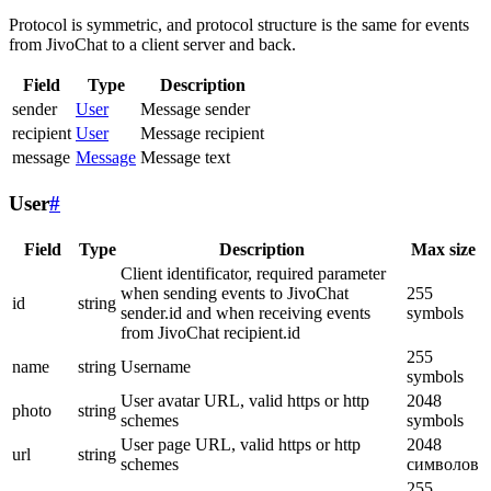
Protocol is symmetric, and protocol structure is the same for events
from JivoChat to a client server and back.
Field
Type
Description
sender
User
Message sender
recipient
User
Message recipient
message
Message
Message text
User
#
Field
Type
Description
Max size
Client identificator, required parameter
when sending events to JivoChat
255
id
string
sender.id and when receiving events
symbols
from JivoChat recipient.id
255
name
string
Username
symbols
User avatar URL, valid https or http
2048
photo
string
schemes
symbols
User page URL, valid https or http
2048
url
string
schemes
символов
255