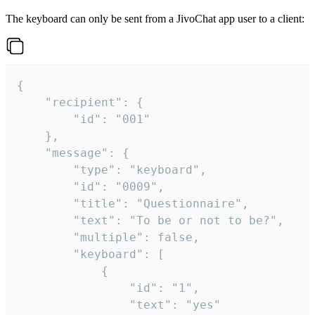
The keyboard can only be sent from a JivoChat app user to a client:
{

	"recipient": {

		"id": "001"

	},

	"message": {

		"type": "keyboard",

		"id": "0009",

		"title": "Questionnaire",

		"text": "To be or not to be?",

		"multiple": false,

		"keyboard": [

			{

				"id": "1",

				"text": "yes"
