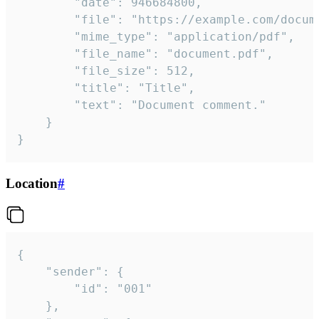
		"date": 946684800,

		"file": "https://example.com/document.pdf",

		"mime_type": "application/pdf",

		"file_name": "document.pdf",

		"file_size": 512,

		"title": "Title",

		"text": "Document comment."

	}

}
Location
#
{

	"sender": {

		"id": "001"

	},
