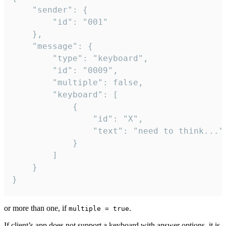
	"sender": {

		"id": "001"

	},

	"message": {

		"type": "keyboard",

		"id": "0009",

		"multiple": false,

		"keyboard": [

			{

				"id": "X",

				"text": "need to think..."

			}

		]

	}

}
or more than one, if
.
multiple = true
If client’s app does not support a keyboard with answer options, it is