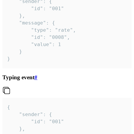
	"sender": {

		"id": "001"

	},

	"message": {

		"type": "rate",

		"id": "0008",

		"value": 1

	}

}
Typing event
#
{

	"sender": {

		"id": "001"

	},
