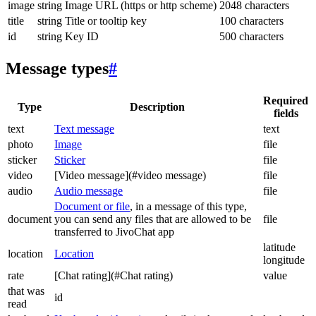
image
string
Image URL (https or http scheme)
2048 characters
title
string
Title or tooltip key
100 characters
id
string
Key ID
500 characters
Message types
#
Required
Type
Description
fields
text
Text message
text
photo
Image
file
sticker
Sticker
file
video
[Video message](#video message)
file
audio
Audio message
file
Document or file
, in a message of this type,
document
you can send any files that are allowed to be
file
transferred to JivoChat app
latitude
location
Location
longitude
rate
[Chat rating](#Chat rating)
value
that was
id
read