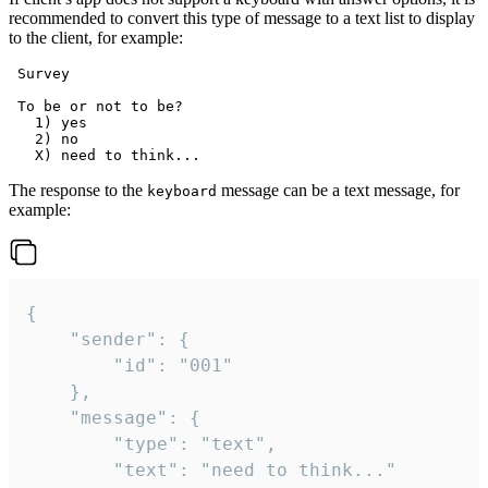
recommended to convert this type of message to a text list to display
to the client, for example:
 Survey

 To be or not to be?

   1) yes

   2) no

The response to the
message can be a text message, for
keyboard
example:
{

	"sender": {

		"id": "001"

	},

	"message": {

		"type": "text",

		"text": "need to think..."
