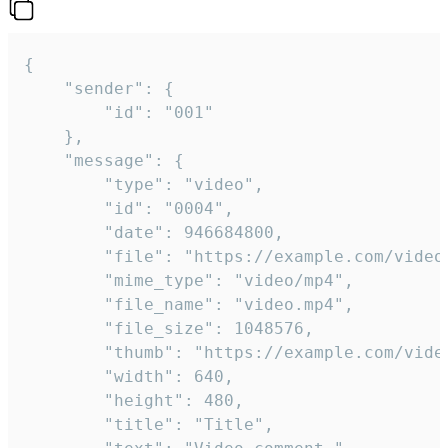
{

	"sender": {

		"id": "001"

	},

	"message": {

		"type": "video",

		"id": "0004",

		"date": 946684800,

		"file": "https://example.com/video.mp4",

		"mime_type": "video/mp4",

		"file_name": "video.mp4",

		"file_size": 1048576,

		"thumb": "https://example.com/video_thumb.png",

		"width": 640,

		"height": 480,

		"title": "Title",
