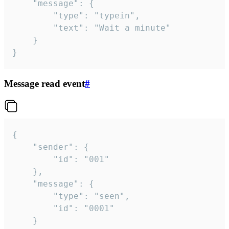
	"message": {

		"type": "typein",

		"text": "Wait a minute"

	}

}
Message read event
#
{

	"sender": {

		"id": "001"

	},

	"message": {

		"type": "seen",

		"id": "0001"

	}
