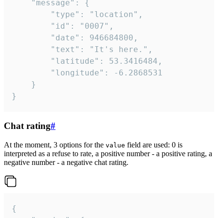
	"message": {

		"type": "location",

		"id": "0007",

		"date": 946684800,

		"text": "It's here.",

		"latitude": 53.3416484,

		"longitude": -6.2868531

	}

}
Chat rating
#
At the moment, 3 options for the
field are used: 0 is
value
interpreted as a refuse to rate, a positive number - a positive rating, a
negative number - a negative chat rating.
{
