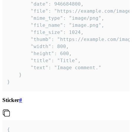
		"date": 946684800,

		"file": "https://example.com/image.png",

		"mime_type": "image/png",

		"file_name": "image.png",

		"file_size": 1024,

		"thumb": "https://example.com/image_thumb.png",

		"width": 800,

		"height": 600,

		"title": "Title",

		"text": "Image comment."

	}

}
Sticker
#
{
