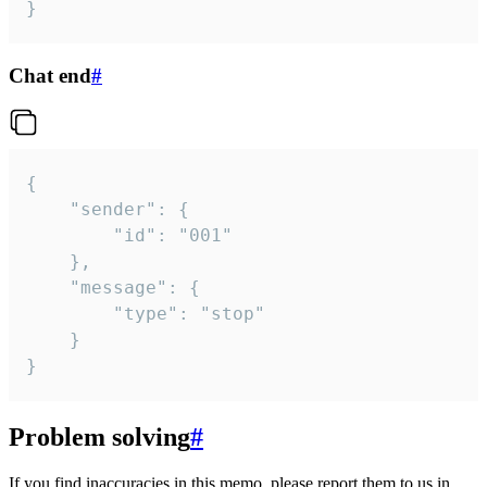
}
Chat end
#
{

	"sender": {

		"id": "001"

	},

	"message": {

		"type": "stop"

	}

}
Problem solving
#
If you find inaccuracies in this memo, please report them to us in