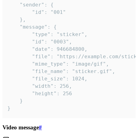
	"sender": {

		"id": "001"

	},

	"message": {

		"type": "sticker",

		"id": "0003",

		"date": 946684800,

		"file": "https://example.com/sticker.gif",

		"mime_type": "image/gif",

		"file_name": "sticker.gif",

		"file_size": 1024,

		"width": 256,

		"height": 256

	}

}
Video message
#