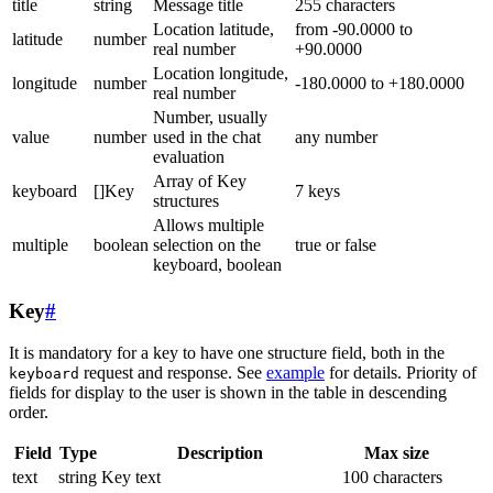
title
string
Message title
255 characters
Location latitude,
from -90.0000 to
latitude
number
real number
+90.0000
Location longitude,
longitude
number
-180.0000 to +180.0000
real number
Number, usually
value
number
used in the chat
any number
evaluation
Array of Key
keyboard
[]Key
7 keys
structures
Allows multiple
multiple
boolean
selection on the
true or false
keyboard, boolean
Key
#
It is mandatory for a key to have one structure field, both in the
request and response. See
example
for details. Priority of
keyboard
fields for display to the user is shown in the table in descending
order.
Field
Type
Description
Max size
text
string
Key text
100 characters