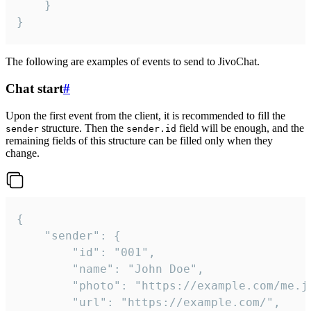
	}

}
The following are examples of events to send to JivoChat.
Chat start
#
Upon the first event from the client, it is recommended to fill the
structure. Then the
field will be enough, and the
sender
sender.id
remaining fields of this structure can be filled only when they
change.
{

	"sender": {

		"id": "001",

		"name": "John Doe",

		"photo": "https://example.com/me.jpg",

		"url": "https://example.com/",
