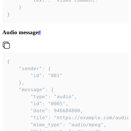
		"text": "Video comment."

	}

}
Audio message
#
{

	"sender": {

		"id": "001"

	},

	"message": {

		"type": "audio",

		"id": "0005",

		"date": 946684800,

		"file": "https://example.com/audio.mp3",

		"mime_type": "audio/mpeg",
