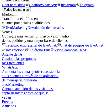
cliente excepcional
Chat para sitios
Chatbot
WhatsApp
Instagram
Telegram
Todos los canales
Marketing
Transforma el tráfico en
clientes potenciales cualificados
JivoMarketing
Devolución de llamadas
Ventas
Consigue más ventas, un mayor valor medio
de los pedidos y una mayor base de clientes
Teléfono empresarial de JivoChat
Chat de equipos de JivoChat
Integraciones
Teléfono Plus
Video llamadas
CRM
Agente de IA
Gestiona las preguntas
más frecuentes
WhatsApp
Aumenta las ventas y ofrece asistencia
a tus clientes a través de su aplicación
de mensajería preferida
JivoMarketing
Capta la atención de tus visitantes:
capta su interés antes de que se
vayan
Precios
Afiliados