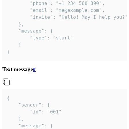
		"phone": "+1 234 568 890",

		"email": "me@example.com",

		"invite": "Hello! May I help you?"

	},

	"message": {

		"type": "start"

	}

}
Text message
#
{

	"sender": {

		"id": "001"

	},

	"message": {
