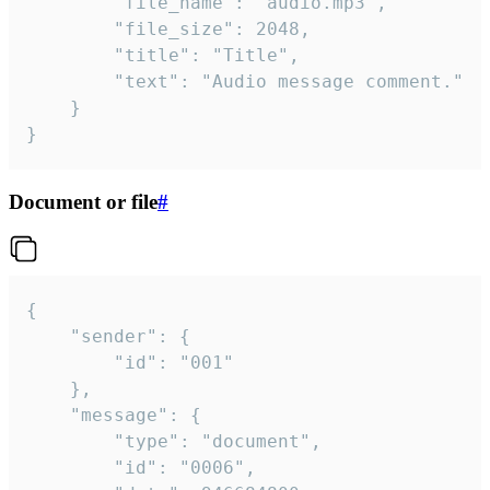
		"file_name": "audio.mp3",

		"file_size": 2048,

		"title": "Title",

		"text": "Audio message comment."

	}

}
Document or file
#
{

	"sender": {

		"id": "001"

	},

	"message": {

		"type": "document",

		"id": "0006",
