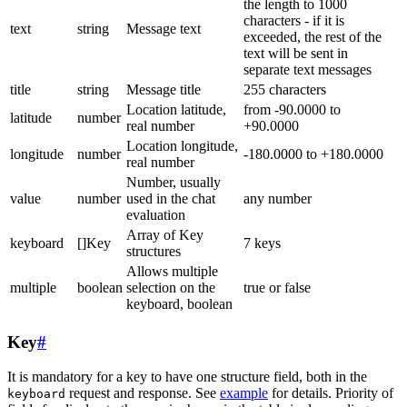
the length to 1000
characters - if it is
text
string
Message text
exceeded, the rest of the
text will be sent in
separate text messages
title
string
Message title
255 characters
Location latitude,
from -90.0000 to
latitude
number
real number
+90.0000
Location longitude,
longitude
number
-180.0000 to +180.0000
real number
Number, usually
value
number
used in the chat
any number
evaluation
Array of Key
keyboard
[]Key
7 keys
structures
Allows multiple
multiple
boolean
selection on the
true or false
keyboard, boolean
Key
#
It is mandatory for a key to have one structure field, both in the
request and response. See
example
for details. Priority of
keyboard