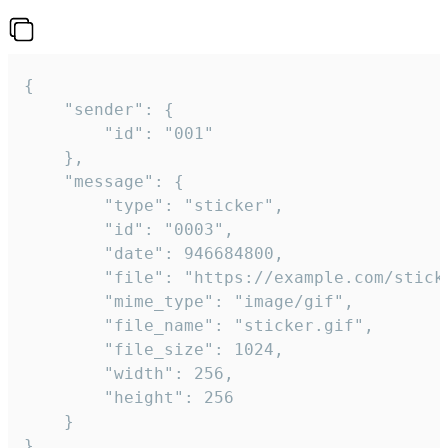
{

	"sender": {

		"id": "001"

	},

	"message": {

		"type": "sticker",

		"id": "0003",

		"date": 946684800,

		"file": "https://example.com/sticker.gif",

		"mime_type": "image/gif",

		"file_name": "sticker.gif",

		"file_size": 1024,

		"width": 256,

		"height": 256

	}

}