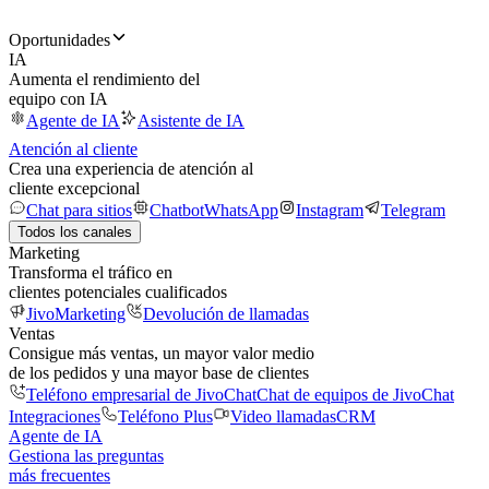
Oportunidades
IA
Aumenta el rendimiento del
equipo con IA
Agente de IA
Asistente de IA
Atención al cliente
Crea una experiencia de atención al
cliente excepcional
Chat para sitios
Chatbot
WhatsApp
Instagram
Telegram
Todos los canales
Marketing
Transforma el tráfico en
clientes potenciales cualificados
JivoMarketing
Devolución de llamadas
Ventas
Consigue más ventas, un mayor valor medio
de los pedidos y una mayor base de clientes
Teléfono empresarial de JivoChat
Chat de equipos de JivoChat
Integraciones
Teléfono Plus
Video llamadas
CRM
Agente de IA
Gestiona las preguntas
más frecuentes