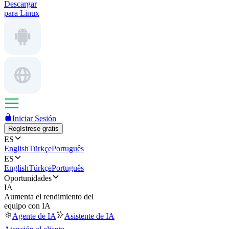
Descargar
para Linux
Iniciar Sesión
Regístrese gratis
ES
English
Türkçe
Português
ES
English
Türkçe
Português
Oportunidades
IA
Aumenta el rendimiento del
equipo con IA
Agente de IA
Asistente de IA