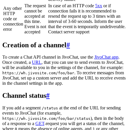
The request
In case of an HTTP code
5xx
or if
Any other
cannot be
connection fails it is recommended to
HTTP
accepted at
resend the request up to 3 times with an
code or
this time.
interval of 3-60 seconds. Inform the user
connection
Event is not
that the event is temporarily undeliverable.
error
accepted
Contact server support
Creation of a channel
#
To create a Chat API channel in JivoChat, use the
JivoChat app
.
Once created, a
URL
, that you can use to send events to JivoChat,
will be available to you in the settings of the channel, for example:
. To receive messages from
https://wh.jivosite.com/foo/bar
JivoChat, set up a custom server and add the URL to receive events
in the channel settings in the app.
Channel status
#
If you add a segment
at the end of the URL for sending
/status
events to JivoChat (for example,
), then in the body
https://wh.jivosite.com/foo/bar/status
of a response to a
GET
-request you will get a status of the channel,
where
means the absence of online agents, and
or any other
0
1