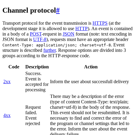
Channel protocol
#
Transport protocol for the event transmission is
HTTPS
(at the
development stage it is allowed to use
HTTP
). An event is contained
in a body of a
POST
-request in
JSON
format (note: text encoding in
JSON format is
UTF-8
), requests must have an appropriate header
. Event
Content-Type: application/json; charset=utf-8
structure is described
further
. Response options are divided into 3
groups according to the HTTP-response code.
Code
Description
Action
Success.
Event is
2xx
Inform the user about successfull delivery
accepted for
processing
There may be a description of the error
(type of content Content-Type: text/plain;
Request
charset=utf-8) in the body of the response.
failed.
This event should not be resubmitted. It is
4xx
Event
necessary to find and correct the error of
rejected
the program or channel settings that led to
the error. Inform the user about the event
delivery failure