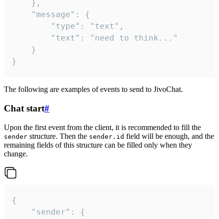
	},

	"message": {

		"type": "text",

		"text": "need to think..."

	}

}
The following are examples of events to send to JivoChat.
Chat start
#
Upon the first event from the client, it is recommended to fill the
structure. Then the
field will be enough, and the
sender
sender.id
remaining fields of this structure can be filled only when they
change.
{

	"sender": {
