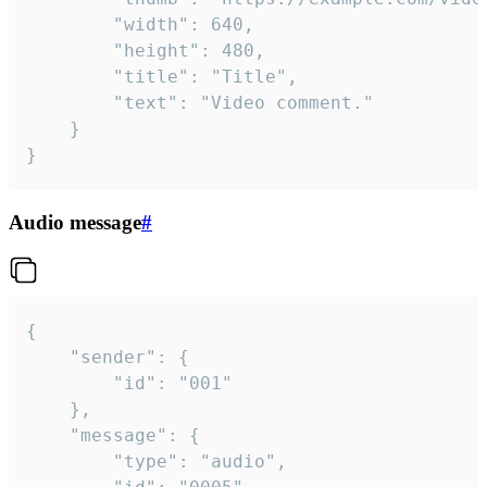
		"width": 640,

		"height": 480,

		"title": "Title",

		"text": "Video comment."

	}

}
Audio message
#
{

	"sender": {

		"id": "001"

	},

	"message": {

		"type": "audio",
