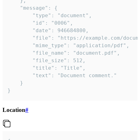
	},

	"message": {

		"type": "document",

		"id": "0006",

		"date": 946684800,

		"file": "https://example.com/document.pdf",

		"mime_type": "application/pdf",

		"file_name": "document.pdf",

		"file_size": 512,

		"title": "Title",

		"text": "Document comment."

	}

}
Location
#