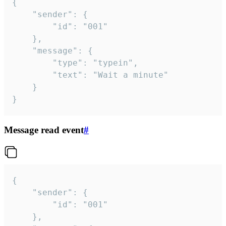
{

	"sender": {

		"id": "001"

	},

	"message": {

		"type": "typein",

		"text": "Wait a minute"

	}

}
Message read event
#
{

	"sender": {

		"id": "001"

	},
