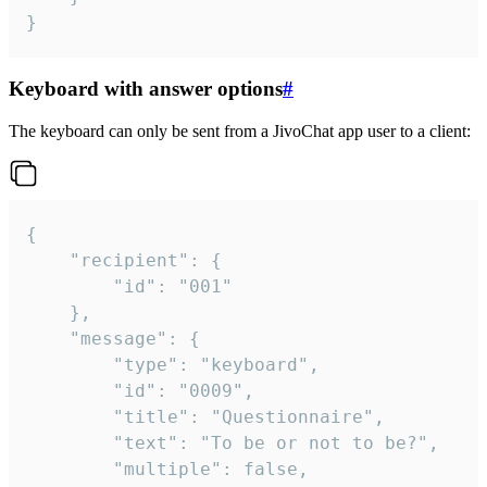
}
Keyboard with answer options
#
The keyboard can only be sent from a JivoChat app user to a client:
{

	"recipient": {

		"id": "001"

	},

	"message": {

		"type": "keyboard",

		"id": "0009",

		"title": "Questionnaire",

		"text": "To be or not to be?",

		"multiple": false,
