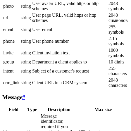
User avatar URL, valid https or http
2048
photo
string
schemes
symbols
User page URL, valid https or http
2048
url
string
schemes
символов
255
email
string
User email
symbols
2-15
phone
string
User phone number
symbols
1000
invite
string
Client invitation text
symbols
group
string
Department a client applies to
10 digits
255
intent
string
Subject of a customer's request
characters
2048
crm_link
string
Client URL in a CRM system
characters
Message
#
Field
Type
Description
Max size
Message
identificator,
required if you