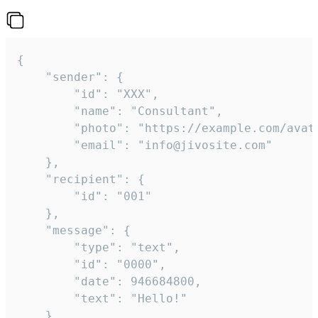
{

	"sender": {

		"id": "XXX",

		"name": "Consultant",

		"photo": "https://example.com/avatar.png",

		"email": "info@jivosite.com"

	},

	"recipient": {

		"id": "001"

	},

	"message": {

		"type": "text",

		"id": "0000",

		"date": 946684800,

		"text": "Hello!"

	}
