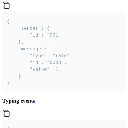
{

	"sender": {

		"id": "001"

	},

	"message": {

		"type": "rate",

		"id": "0008",

		"value": 1

	}

}
Typing event
#