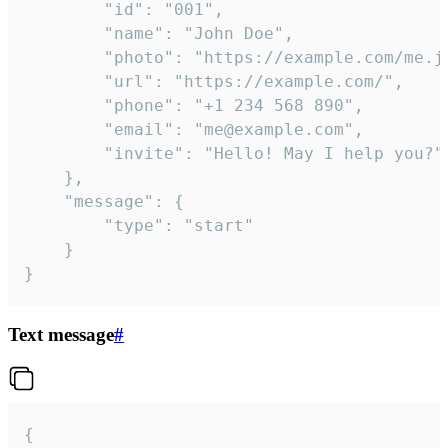
		"id": "001",

		"name": "John Doe",

		"photo": "https://example.com/me.jpg",

		"url": "https://example.com/",

		"phone": "+1 234 568 890",

		"email": "me@example.com",

		"invite": "Hello! May I help you?"

	},

	"message": {

		"type": "start"

	}

}
Text message
#
{
