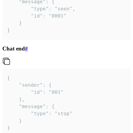
	"message": {

		"type": "seen",

		"id": "0001"

	}

}
Chat end
#
{

	"sender": {

		"id": "001"

	},

	"message": {

		"type": "stop"

	}

}