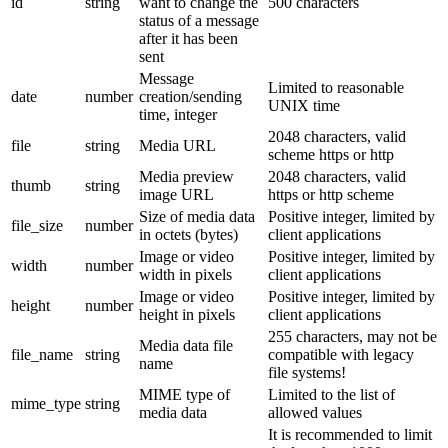
id
string
want to change the
500 characters
status of a message
after it has been
sent
Message
Limited to reasonable
date
number
creation/sending
UNIX time
time, integer
2048 characters, valid
file
string
Media URL
scheme https or http
Media preview
2048 characters, valid
thumb
string
image URL
https or http scheme
Size of media data
Positive integer, limited by
file_size
number
in octets (bytes)
client applications
Image or video
Positive integer, limited by
width
number
width in pixels
client applications
Image or video
Positive integer, limited by
height
number
height in pixels
client applications
255 characters, may not be
Media data file
file_name
string
compatible with legacy
name
file systems!
MIME type of
Limited to the list of
mime_type
string
media data
allowed values
It is recommended to limit