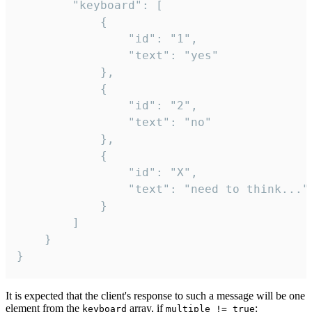
		"keyboard": [

			{

				"id": "1",

				"text": "yes"

			},

			{

				"id": "2",

				"text": "no"

			},

			{

				"id": "X",

				"text": "need to think..."

			}

		]

	}

}
It is expected that the client's response to such a message will be one
element from the
array, if
:
keyboard
multiple != true