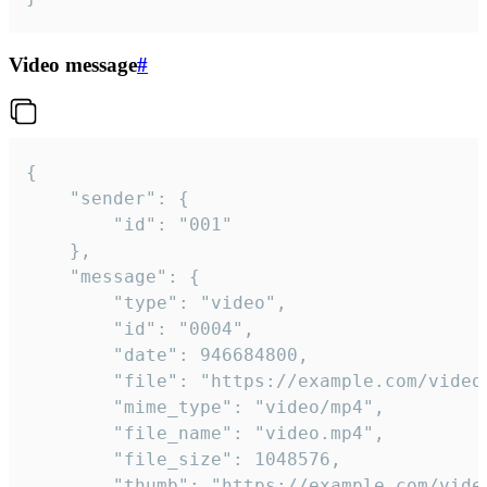
Video message
#
{

	"sender": {

		"id": "001"

	},

	"message": {

		"type": "video",

		"id": "0004",

		"date": 946684800,

		"file": "https://example.com/video.mp4",

		"mime_type": "video/mp4",

		"file_name": "video.mp4",

		"file_size": 1048576,

		"thumb": "https://example.com/video_thumb.png",
