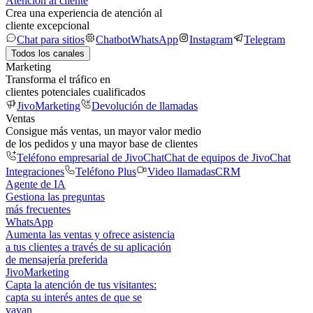
Atención al cliente
Crea una experiencia de atención al
cliente excepcional
Chat para sitios
Chatbot
WhatsApp
Instagram
Telegram
Todos los canales
Marketing
Transforma el tráfico en
clientes potenciales cualificados
JivoMarketing
Devolución de llamadas
Ventas
Consigue más ventas, un mayor valor medio
de los pedidos y una mayor base de clientes
Teléfono empresarial de JivoChat
Chat de equipos de JivoChat
Integraciones
Teléfono Plus
Video llamadas
CRM
Agente de IA
Gestiona las preguntas
más frecuentes
WhatsApp
Aumenta las ventas y ofrece asistencia
a tus clientes a través de su aplicación
de mensajería preferida
JivoMarketing
Capta la atención de tus visitantes:
capta su interés antes de que se
vayan