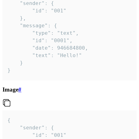
	"sender": {

		"id": "001"

	},

	"message": {

		"type": "text",

		"id": "0001",

		"date": 946684800,

		"text": "Hello!"

	}

}
Image
#
{

	"sender": {

		"id": "001"
