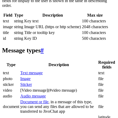
fields for display to the user is shown in the table in descending
order.
Field
Type
Description
Max size
text
string
Key text
100 characters
image
string
Image URL (https or http scheme)
2048 characters
title
string
Title or tooltip key
100 characters
id
string
Key ID
500 characters
Message types
#
Required
Type
Description
fields
text
Text message
text
photo
Image
file
sticker
Sticker
file
video
[Video message](#video message)
file
audio
Audio message
file
Document or file
, in a message of this type,
document
you can send any files that are allowed to be
file
transferred to JivoChat app
latitude