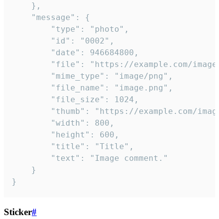
	},

	"message": {

		"type": "photo",

		"id": "0002",

		"date": 946684800,

		"file": "https://example.com/image.png",

		"mime_type": "image/png",

		"file_name": "image.png",

		"file_size": 1024,

		"thumb": "https://example.com/image_thumb.png",

		"width": 800,

		"height": 600,

		"title": "Title",

		"text": "Image comment."

	}

}
Sticker
#