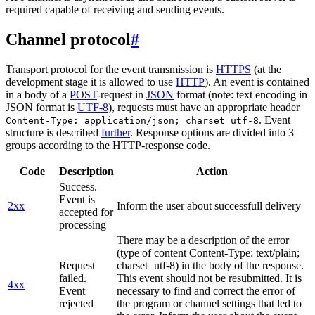
required capable of receiving and sending events.
Channel protocol
#
Transport protocol for the event transmission is
HTTPS
(at the
development stage it is allowed to use
HTTP
). An event is contained
in a body of a
POST
-request in
JSON
format (note: text encoding in
JSON format is
UTF-8
), requests must have an appropriate header
. Event
Content-Type: application/json; charset=utf-8
structure is described
further
. Response options are divided into 3
groups according to the HTTP-response code.
Code
Description
Action
Success.
Event is
2xx
Inform the user about successfull delivery
accepted for
processing
There may be a description of the error
(type of content Content-Type: text/plain;
Request
charset=utf-8) in the body of the response.
failed.
This event should not be resubmitted. It is
4xx
Event
necessary to find and correct the error of
rejected
the program or channel settings that led to