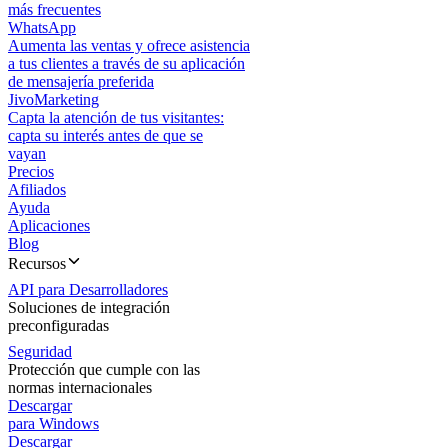
más frecuentes
WhatsApp
Aumenta las ventas y ofrece asistencia
a tus clientes a través de su aplicación
de mensajería preferida
JivoMarketing
Capta la atención de tus visitantes:
capta su interés antes de que se
vayan
Precios
Afiliados
Ayuda
Aplicaciones
Blog
Recursos
API para Desarrolladores
Soluciones de integración
preconfiguradas
Seguridad
Protección que cumple con las
normas internacionales
Descargar
para Windows
Descargar