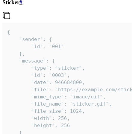
Sticker
#
{

	"sender": {

		"id": "001"

	},

	"message": {

		"type": "sticker",

		"id": "0003",

		"date": 946684800,

		"file": "https://example.com/sticker.gif",

		"mime_type": "image/gif",

		"file_name": "sticker.gif",

		"file_size": 1024,

		"width": 256,

		"height": 256

	}
