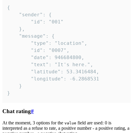
{

	"sender": {

		"id": "001"

	},

	"message": {

		"type": "location",

		"id": "0007",

		"date": 946684800,

		"text": "It's here.",

		"latitude": 53.3416484,

		"longitude": -6.2868531

	}

}
Chat rating
#
At the moment, 3 options for the
field are used: 0 is
value
interpreted as a refuse to rate, a positive number - a positive rating, a