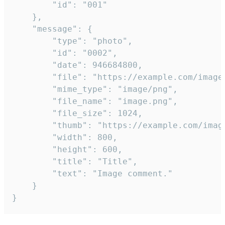
		"id": "001"

	},

	"message": {

		"type": "photo",

		"id": "0002",

		"date": 946684800,

		"file": "https://example.com/image.png",

		"mime_type": "image/png",

		"file_name": "image.png",

		"file_size": 1024,

		"thumb": "https://example.com/image_thumb.png",

		"width": 800,

		"height": 600,

		"title": "Title",

		"text": "Image comment."

	}

}