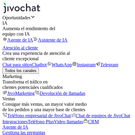
Oportunidades
IA
Aumenta el rendimiento del
equipo con IA
Agente de IA
Asistente de IA
Atención al cliente
Crea una experiencia de atención al
cliente excepcional
Chat para sitios
Chatbot
WhatsApp
Instagram
Telegram
Todos los canales
Marketing
Transforma el tráfico en
clientes potenciales cualificados
JivoMarketing
Devolución de llamadas
Ventas
Consigue más ventas, un mayor valor medio
de los pedidos y una mayor base de clientes
Teléfono empresarial de JivoChat
Chat de equipos de JivoChat
Integraciones
Teléfono Plus
Video llamadas
CRM
Agente de IA
Gestiona las preguntas