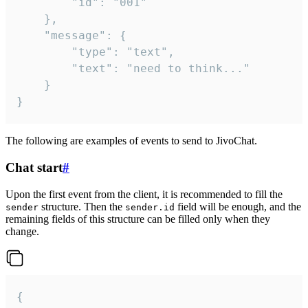
		"id": "001"

	},

	"message": {

		"type": "text",

		"text": "need to think..."

	}

}
The following are examples of events to send to JivoChat.
Chat start
#
Upon the first event from the client, it is recommended to fill the
structure. Then the
field will be enough, and the
sender
sender.id
remaining fields of this structure can be filled only when they
change.
{
