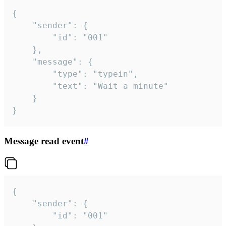
{

	"sender": {

		"id": "001"

	},

	"message": {

		"type": "typein",

		"text": "Wait a minute"

	}

}
Message read event
#
{

	"sender": {

		"id": "001"
