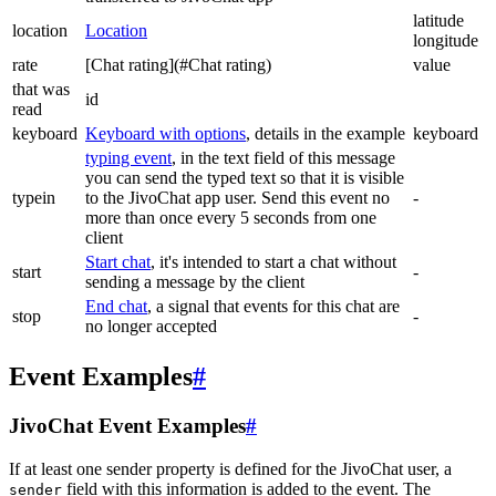
latitude
location
Location
longitude
rate
[Chat rating](#Chat rating)
value
that was
id
read
keyboard
Keyboard with options
, details in the example
keyboard
typing event
, in the text field of this message
you can send the typed text so that it is visible
typein
to the JivoChat app user. Send this event no
-
more than once every 5 seconds from one
client
Start chat
, it's intended to start a chat without
start
-
sending a message by the client
End chat
, a signal that events for this chat are
stop
-
no longer accepted
Event Examples
#
JivoChat Event Examples
#
If at least one sender property is defined for the JivoChat user, a
field with this information is added to the event. The
sender