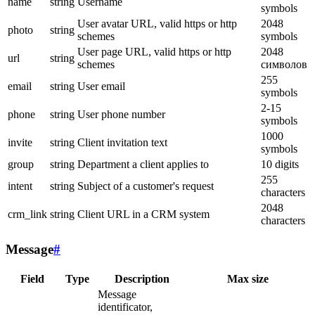
name
string
Username
symbols
User avatar URL, valid https or http
2048
photo
string
schemes
symbols
User page URL, valid https or http
2048
url
string
schemes
символов
255
email
string
User email
symbols
2-15
phone
string
User phone number
symbols
1000
invite
string
Client invitation text
symbols
group
string
Department a client applies to
10 digits
255
intent
string
Subject of a customer's request
characters
2048
crm_link
string
Client URL in a CRM system
characters
Message
#
Field
Type
Description
Max size
Message
identificator,