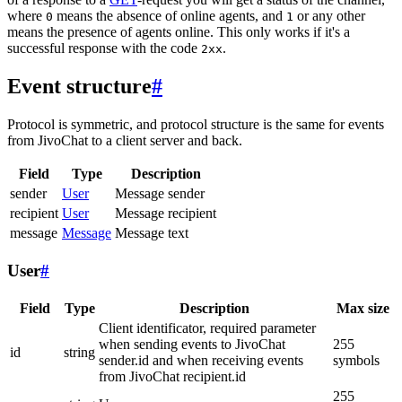
where
means the absence of online agents, and
or any other
0
1
means the presence of agents online. This only works if it's a
successful response with the code
.
2xx
Event structure
#
Protocol is symmetric, and protocol structure is the same for events
from JivoChat to a client server and back.
Field
Type
Description
sender
User
Message sender
recipient
User
Message recipient
message
Message
Message text
User
#
Field
Type
Description
Max size
Client identificator, required parameter
when sending events to JivoChat
255
id
string
sender.id and when receiving events
symbols
from JivoChat recipient.id
255