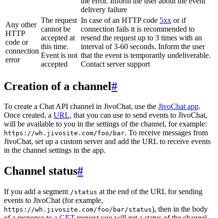
the error. Inform the user about the event
delivery failure
The request
In case of an HTTP code
5xx
or if
Any other
cannot be
connection fails it is recommended to
HTTP
accepted at
resend the request up to 3 times with an
code or
this time.
interval of 3-60 seconds. Inform the user
connection
Event is not
that the event is temporarily undeliverable.
error
accepted
Contact server support
Creation of a channel
#
To create a Chat API channel in JivoChat, use the
JivoChat app
.
Once created, a
URL
, that you can use to send events to JivoChat,
will be available to you in the settings of the channel, for example:
. To receive messages from
https://wh.jivosite.com/foo/bar
JivoChat, set up a custom server and add the URL to receive events
in the channel settings in the app.
Channel status
#
If you add a segment
at the end of the URL for sending
/status
events to JivoChat (for example,
), then in the body
https://wh.jivosite.com/foo/bar/status
of a response to a
GET
-request you will get a status of the channel,