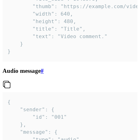
		"thumb": "https://example.com/video_thumb.png",

		"width": 640,

		"height": 480,

		"title": "Title",

		"text": "Video comment."

	}

}
Audio message
#
{

	"sender": {

		"id": "001"

	},

	"message": {

		"type": "audio",
