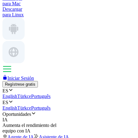
para Mac
Descargar
para Linux
Iniciar Sesión
Regístrese gratis
ES
English
Türkçe
Português
ES
English
Türkçe
Português
Oportunidades
IA
Aumenta el rendimiento del
equipo con IA
Agente de IA
Asistente de IA