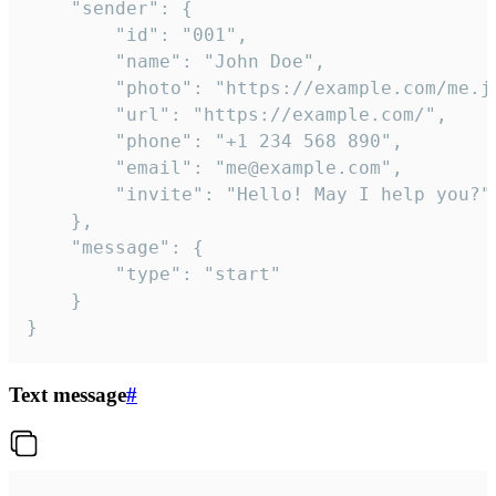
	"sender": {

		"id": "001",

		"name": "John Doe",

		"photo": "https://example.com/me.jpg",

		"url": "https://example.com/",

		"phone": "+1 234 568 890",

		"email": "me@example.com",

		"invite": "Hello! May I help you?"

	},

	"message": {

		"type": "start"

	}

}
Text message
#