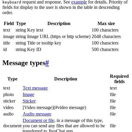
request and response. See
example
for details. Priority of
keyboard
fields for display to the user is shown in the table in descending
order.
Field
Type
Description
Max size
text
string
Key text
100 characters
image
string
Image URL (https or http scheme)
2048 characters
title
string
Title or tooltip key
100 characters
id
string
Key ID
500 characters
Message types
#
Required
Type
Description
fields
text
Text message
text
photo
Image
file
sticker
Sticker
file
video
[Video message](#video message)
file
audio
Audio message
file
Document or file
, in a message of this type,
document
you can send any files that are allowed to be
file
transferred to JivoChat app