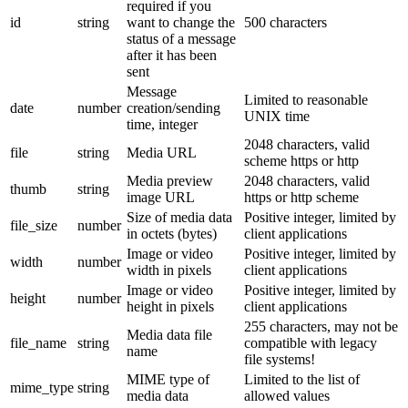
required if you
id
string
want to change the
500 characters
status of a message
after it has been
sent
Message
Limited to reasonable
date
number
creation/sending
UNIX time
time, integer
2048 characters, valid
file
string
Media URL
scheme https or http
Media preview
2048 characters, valid
thumb
string
image URL
https or http scheme
Size of media data
Positive integer, limited by
file_size
number
in octets (bytes)
client applications
Image or video
Positive integer, limited by
width
number
width in pixels
client applications
Image or video
Positive integer, limited by
height
number
height in pixels
client applications
255 characters, may not be
Media data file
file_name
string
compatible with legacy
name
file systems!
MIME type of
Limited to the list of
mime_type
string
media data
allowed values