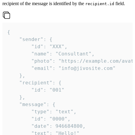
recipient of the message is identified by the
field.
recipient.id
{

	"sender": {

		"id": "XXX",

		"name": "Consultant",

		"photo": "https://example.com/avatar.png",

		"email": "info@jivosite.com"

	},

	"recipient": {

		"id": "001"

	},

	"message": {

		"type": "text",

		"id": "0000",

		"date": 946684800,

		"text": "Hello!"
