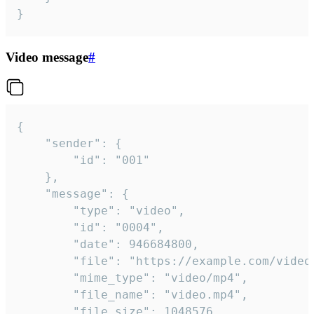
}
Video message
#
{

	"sender": {

		"id": "001"

	},

	"message": {

		"type": "video",

		"id": "0004",

		"date": 946684800,

		"file": "https://example.com/video.mp4",

		"mime_type": "video/mp4",

		"file_name": "video.mp4",

		"file_size": 1048576,
