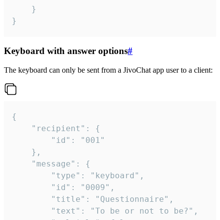
	}

}
Keyboard with answer options
#
The keyboard can only be sent from a JivoChat app user to a client:
{

	"recipient": {

		"id": "001"

	},

	"message": {

		"type": "keyboard",

		"id": "0009",

		"title": "Questionnaire",

		"text": "To be or not to be?",
