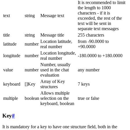
It is recommended to limit
the length to 1000
characters - if it is
text
string
Message text
exceeded, the rest of the
text will be sent in
separate text messages
title
string
Message title
255 characters
Location latitude,
from -90.0000 to
latitude
number
real number
+90.0000
Location longitude,
longitude
number
-180.0000 to +180.0000
real number
Number, usually
value
number
used in the chat
any number
evaluation
Array of Key
keyboard
[]Key
7 keys
structures
Allows multiple
multiple
boolean
selection on the
true or false
keyboard, boolean
Key
#
It is mandatory for a key to have one structure field, both in the