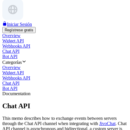
Iniciar Sesión
Regístrese gratis
Overview
Widget API
Webhooks API
Chat API
Bot API
Categorías
Overview
Widget API
Webhooks API
Chat API
Bot API
Documentation
Chat API
This memo describes how to exchange events between servers
through the Chat API channel when integrating with
JivoChat
. Chat
API channel is asynchronous and bidirectional, a custom server is