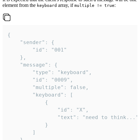
element from the
array, if
:
keyboard
multiple != true
{

	"sender": {

		"id": "001"

	},

	"message": {

		"type": "keyboard",

		"id": "0009",

		"multiple": false,

		"keyboard": [

			{

				"id": "X",

				"text": "need to think..."

			}

		]

	}
