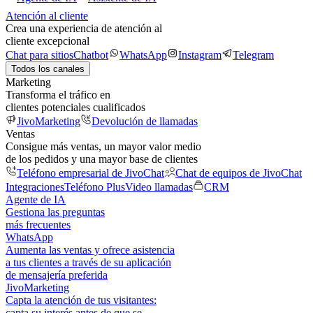
Atención al cliente
Crea una experiencia de atención al
cliente excepcional
Chat para sitios
Chatbot
WhatsApp
Instagram
Telegram
Todos los canales
Marketing
Transforma el tráfico en
clientes potenciales cualificados
JivoMarketing
Devolución de llamadas
Ventas
Consigue más ventas, un mayor valor medio
de los pedidos y una mayor base de clientes
Teléfono empresarial de JivoChat
Chat de equipos de JivoChat
Integraciones
Teléfono Plus
Video llamadas
CRM
Agente de IA
Gestiona las preguntas
más frecuentes
WhatsApp
Aumenta las ventas y ofrece asistencia
a tus clientes a través de su aplicación
de mensajería preferida
JivoMarketing
Capta la atención de tus visitantes:
capta su interés antes de que se