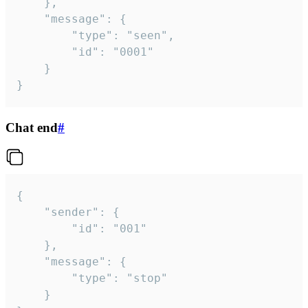
	},

	"message": {

		"type": "seen",

		"id": "0001"

	}

}
Chat end
#
{

	"sender": {

		"id": "001"

	},

	"message": {

		"type": "stop"

	}
