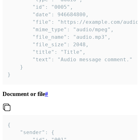
		"id": "0005",

		"date": 946684800,

		"file": "https://example.com/audio.mp3",

		"mime_type": "audio/mpeg",

		"file_name": "audio.mp3",

		"file_size": 2048,

		"title": "Title",

		"text": "Audio message comment."

	}

}
Document or file
#
{

	"sender": {

		"id": "001"
