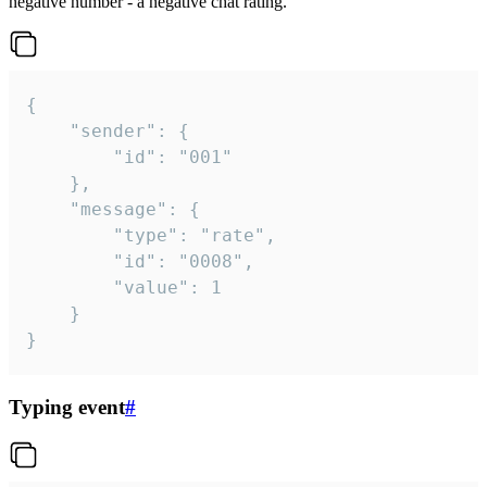
negative number - a negative chat rating.
{

	"sender": {

		"id": "001"

	},

	"message": {

		"type": "rate",

		"id": "0008",

		"value": 1

	}

}
Typing event
#