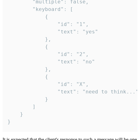
		"multiple": false,

		"keyboard": [

			{

				"id": "1",

				"text": "yes"

			},

			{

				"id": "2",

				"text": "no"

			},

			{

				"id": "X",

				"text": "need to think..."

			}

		]

	}

}
It is expected that the client's response to such a message will be one