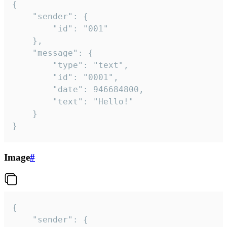
{

	"sender": {

		"id": "001"

	},

	"message": {

		"type": "text",

		"id": "0001",

		"date": 946684800,

		"text": "Hello!"

	}

}
Image
#
{

	"sender": {
