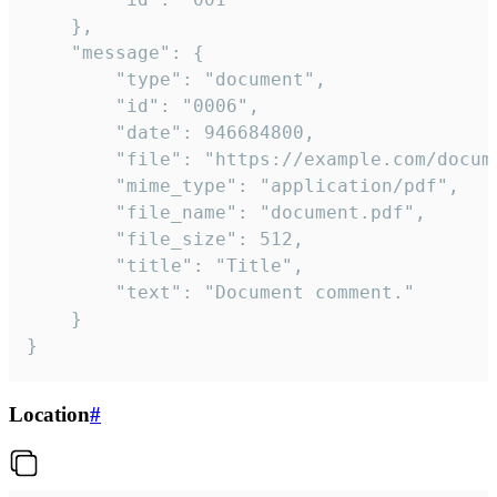
	},

	"message": {

		"type": "document",

		"id": "0006",

		"date": 946684800,

		"file": "https://example.com/document.pdf",

		"mime_type": "application/pdf",

		"file_name": "document.pdf",

		"file_size": 512,

		"title": "Title",

		"text": "Document comment."

	}

}
Location
#