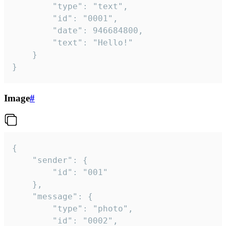
		"type": "text",

		"id": "0001",

		"date": 946684800,

		"text": "Hello!"

	}

}
Image
#
{

	"sender": {

		"id": "001"

	},

	"message": {

		"type": "photo",

		"id": "0002",
