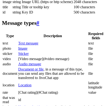
image
string
Image URL (https or http scheme)
2048 characters
title
string
Title or tooltip key
100 characters
id
string
Key ID
500 characters
Message types
#
Required
Type
Description
fields
text
Text message
text
photo
Image
file
sticker
Sticker
file
video
[Video message](#video message)
file
audio
Audio message
file
Document or file
, in a message of this type,
document
you can send any files that are allowed to be
file
transferred to JivoChat app
latitude
location
Location
longitude
rate
[Chat rating](#Chat rating)
value
that was
id
read