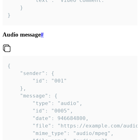
		"text": "Video comment."

	}

}
Audio message
#
{

	"sender": {

		"id": "001"

	},

	"message": {

		"type": "audio",

		"id": "0005",

		"date": 946684800,

		"file": "https://example.com/audio.mp3",

		"mime_type": "audio/mpeg",
