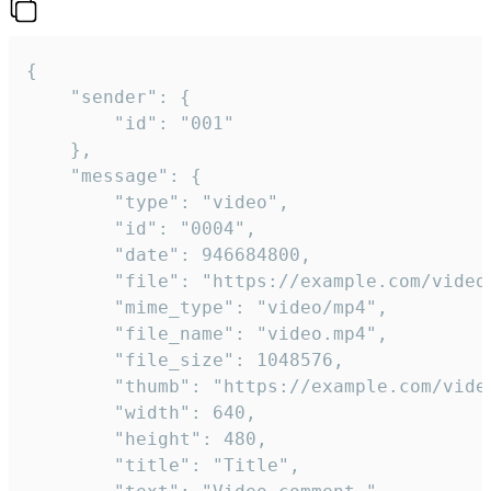
{

	"sender": {

		"id": "001"

	},

	"message": {

		"type": "video",

		"id": "0004",

		"date": 946684800,

		"file": "https://example.com/video.mp4",

		"mime_type": "video/mp4",

		"file_name": "video.mp4",

		"file_size": 1048576,

		"thumb": "https://example.com/video_thumb.png",

		"width": 640,

		"height": 480,

		"title": "Title",
