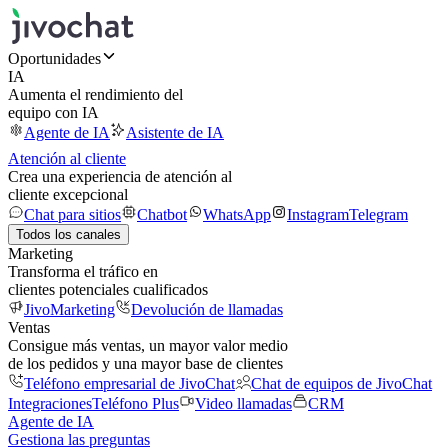
Oportunidades
IA
Aumenta el rendimiento del
equipo con IA
Agente de IA
Asistente de IA
Atención al cliente
Crea una experiencia de atención al
cliente excepcional
Chat para sitios
Chatbot
WhatsApp
Instagram
Telegram
Todos los canales
Marketing
Transforma el tráfico en
clientes potenciales cualificados
JivoMarketing
Devolución de llamadas
Ventas
Consigue más ventas, un mayor valor medio
de los pedidos y una mayor base de clientes
Teléfono empresarial de JivoChat
Chat de equipos de JivoChat
Integraciones
Teléfono Plus
Video llamadas
CRM
Agente de IA
Gestiona las preguntas