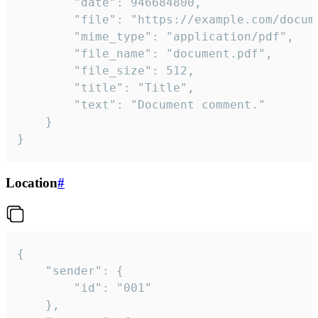
		"date": 946684800,

		"file": "https://example.com/document.pdf",

		"mime_type": "application/pdf",

		"file_name": "document.pdf",

		"file_size": 512,

		"title": "Title",

		"text": "Document comment."

	}

}
Location
#
{

	"sender": {

		"id": "001"

	},
