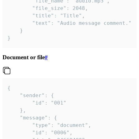
		"file_name": "audio.mp3",

		"file_size": 2048,

		"title": "Title",

		"text": "Audio message comment."

	}

}
Document or file
#
{

	"sender": {

		"id": "001"

	},

	"message": {

		"type": "document",

		"id": "0006",
