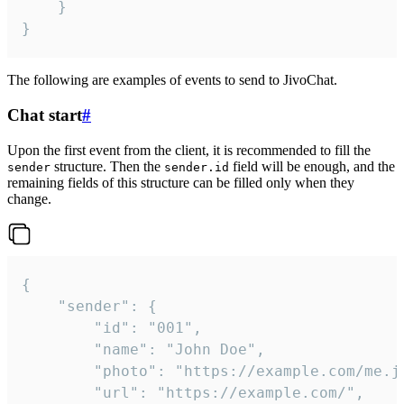
	}

}
The following are examples of events to send to JivoChat.
Chat start
#
Upon the first event from the client, it is recommended to fill the
structure. Then the
field will be enough, and the
sender
sender.id
remaining fields of this structure can be filled only when they
change.
{

	"sender": {

		"id": "001",

		"name": "John Doe",

		"photo": "https://example.com/me.jpg",

		"url": "https://example.com/",
