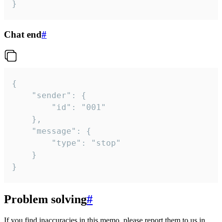
}
Chat end
#
{

	"sender": {

		"id": "001"

	},

	"message": {

		"type": "stop"

	}

}
Problem solving
#
If you find inaccuracies in this memo, please report them to us in