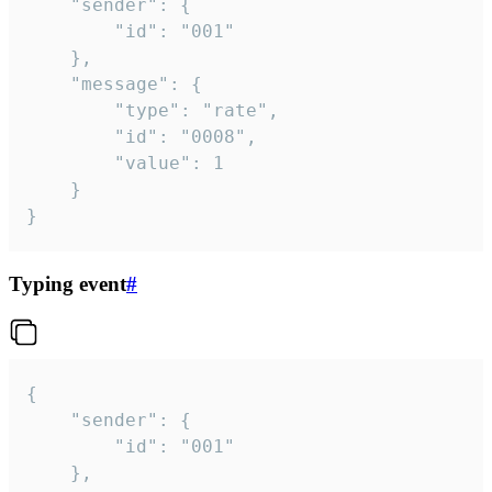
	"sender": {

		"id": "001"

	},

	"message": {

		"type": "rate",

		"id": "0008",

		"value": 1

	}

}
Typing event
#
{

	"sender": {

		"id": "001"

	},
