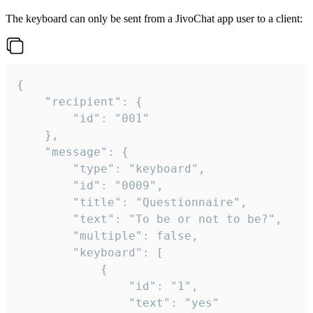
The keyboard can only be sent from a JivoChat app user to a client:
{

	"recipient": {

		"id": "001"

	},

	"message": {

		"type": "keyboard",

		"id": "0009",

		"title": "Questionnaire",

		"text": "To be or not to be?",

		"multiple": false,

		"keyboard": [

			{

				"id": "1",

				"text": "yes"
