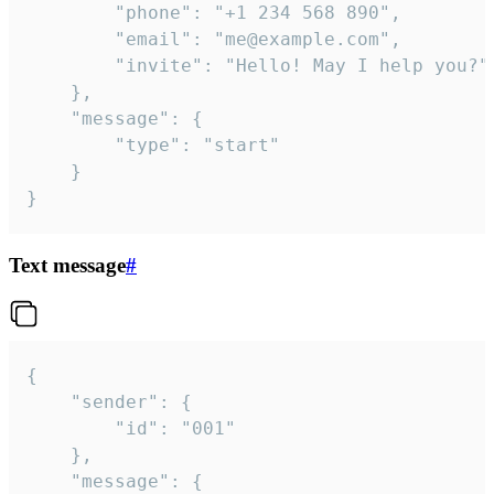
		"phone": "+1 234 568 890",

		"email": "me@example.com",

		"invite": "Hello! May I help you?"

	},

	"message": {

		"type": "start"

	}

}
Text message
#
{

	"sender": {

		"id": "001"

	},

	"message": {
