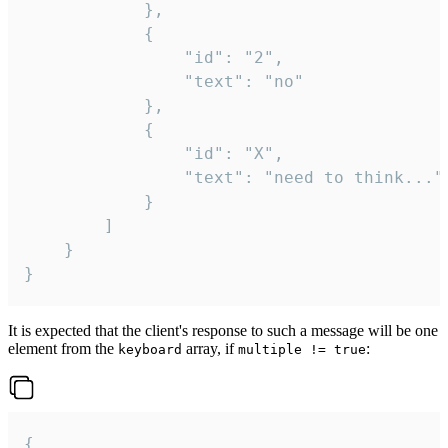
			},

			{

				"id": "2",

				"text": "no"

			},

			{

				"id": "X",

				"text": "need to think..."

			}

		]

	}

}
It is expected that the client's response to such a message will be one
element from the
array, if
:
keyboard
multiple != true
{
