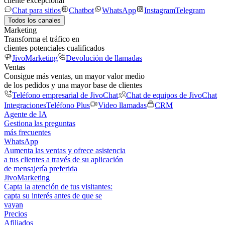
cliente excepcional
Chat para sitios
Chatbot
WhatsApp
Instagram
Telegram
Todos los canales
Marketing
Transforma el tráfico en
clientes potenciales cualificados
JivoMarketing
Devolución de llamadas
Ventas
Consigue más ventas, un mayor valor medio
de los pedidos y una mayor base de clientes
Teléfono empresarial de JivoChat
Chat de equipos de JivoChat
Integraciones
Teléfono Plus
Video llamadas
CRM
Agente de IA
Gestiona las preguntas
más frecuentes
WhatsApp
Aumenta las ventas y ofrece asistencia
a tus clientes a través de su aplicación
de mensajería preferida
JivoMarketing
Capta la atención de tus visitantes:
capta su interés antes de que se
vayan
Precios
Afiliados