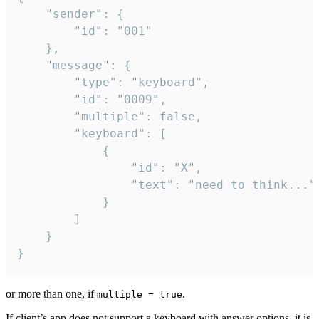
	"sender": {

		"id": "001"

	},

	"message": {

		"type": "keyboard",

		"id": "0009",

		"multiple": false,

		"keyboard": [

			{

				"id": "X",

				"text": "need to think..."

			}

		]

	}

}
or more than one, if
.
multiple = true
If client’s app does not support a keyboard with answer options, it is