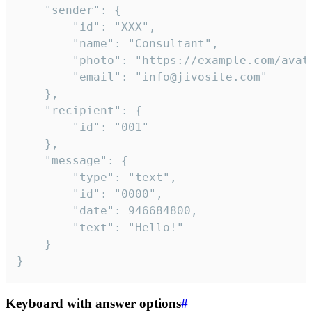
	"sender": {

		"id": "XXX",

		"name": "Consultant",

		"photo": "https://example.com/avatar.png",

		"email": "info@jivosite.com"

	},

	"recipient": {

		"id": "001"

	},

	"message": {

		"type": "text",

		"id": "0000",

		"date": 946684800,

		"text": "Hello!"

	}

}
Keyboard with answer options
#