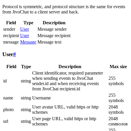
Protocol is symmetric, and protocol structure is the same for events
from JivoChat to a client server and back.
Field
Type
Description
sender
User
Message sender
recipient
User
Message recipient
message
Message
Message text
User
#
Field
Type
Description
Max size
Client identificator, required parameter
when sending events to JivoChat
255
id
string
sender.id and when receiving events
symbols
from JivoChat recipient.id
255
name
string
Username
symbols
User avatar URL, valid https or http
2048
photo
string
schemes
symbols
User page URL, valid https or http
2048
url
string
schemes
символов
255