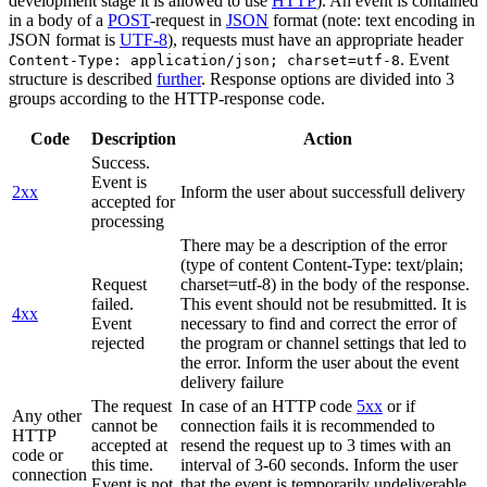
development stage it is allowed to use
HTTP
). An event is contained
in a body of a
POST
-request in
JSON
format (note: text encoding in
JSON format is
UTF-8
), requests must have an appropriate header
. Event
Content-Type: application/json; charset=utf-8
structure is described
further
. Response options are divided into 3
groups according to the HTTP-response code.
Code
Description
Action
Success.
Event is
2xx
Inform the user about successfull delivery
accepted for
processing
There may be a description of the error
(type of content Content-Type: text/plain;
Request
charset=utf-8) in the body of the response.
failed.
This event should not be resubmitted. It is
4xx
Event
necessary to find and correct the error of
rejected
the program or channel settings that led to
the error. Inform the user about the event
delivery failure
The request
In case of an HTTP code
5xx
or if
Any other
cannot be
connection fails it is recommended to
HTTP
accepted at
resend the request up to 3 times with an
code or
this time.
interval of 3-60 seconds. Inform the user
connection
Event is not
that the event is temporarily undeliverable.