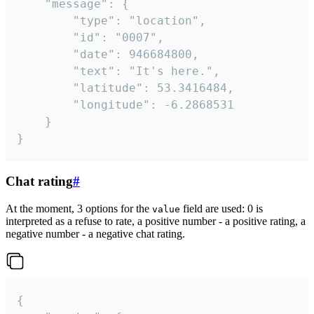
	"message": {

		"type": "location",

		"id": "0007",

		"date": 946684800,

		"text": "It's here.",

		"latitude": 53.3416484,

		"longitude": -6.2868531

	}

}
Chat rating
#
At the moment, 3 options for the
field are used: 0 is
value
interpreted as a refuse to rate, a positive number - a positive rating, a
negative number - a negative chat rating.
{
