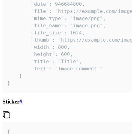
		"date": 946684800,

		"file": "https://example.com/image.png",

		"mime_type": "image/png",

		"file_name": "image.png",

		"file_size": 1024,

		"thumb": "https://example.com/image_thumb.png",

		"width": 800,

		"height": 600,

		"title": "Title",

		"text": "Image comment."

	}

}
Sticker
#
{
