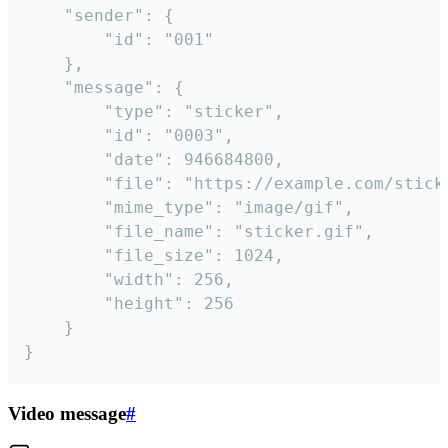
	"sender": {

		"id": "001"

	},

	"message": {

		"type": "sticker",

		"id": "0003",

		"date": 946684800,

		"file": "https://example.com/sticker.gif",

		"mime_type": "image/gif",

		"file_name": "sticker.gif",

		"file_size": 1024,

		"width": 256,

		"height": 256

	}

}
Video message
#