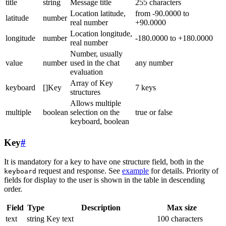
title
string
Message title
255 characters
Location latitude,
from -90.0000 to
latitude
number
real number
+90.0000
Location longitude,
longitude
number
-180.0000 to +180.0000
real number
Number, usually
value
number
used in the chat
any number
evaluation
Array of Key
keyboard
[]Key
7 keys
structures
Allows multiple
multiple
boolean
selection on the
true or false
keyboard, boolean
Key
#
It is mandatory for a key to have one structure field, both in the
request and response. See
example
for details. Priority of
keyboard
fields for display to the user is shown in the table in descending
order.
Field
Type
Description
Max size
text
string
Key text
100 characters