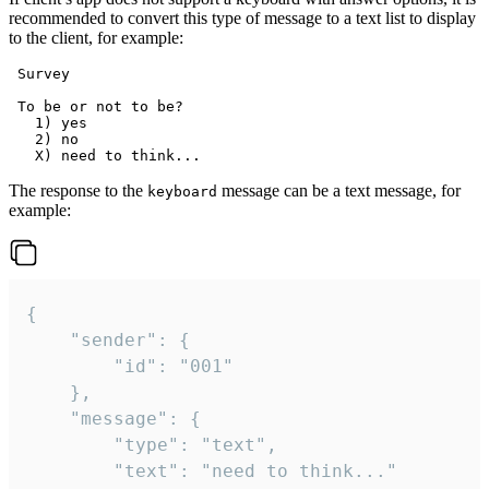
recommended to convert this type of message to a text list to display
to the client, for example:
 Survey

 To be or not to be?

   1) yes

   2) no

The response to the
message can be a text message, for
keyboard
example:
{

	"sender": {

		"id": "001"

	},

	"message": {

		"type": "text",

		"text": "need to think..."
