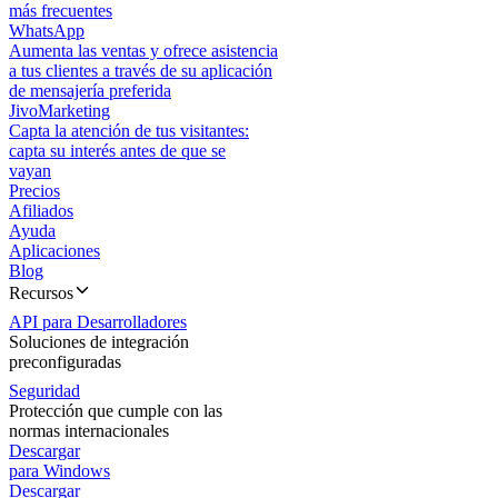
más frecuentes
WhatsApp
Aumenta las ventas y ofrece asistencia
a tus clientes a través de su aplicación
de mensajería preferida
JivoMarketing
Capta la atención de tus visitantes:
capta su interés antes de que se
vayan
Precios
Afiliados
Ayuda
Aplicaciones
Blog
Recursos
API para Desarrolladores
Soluciones de integración
preconfiguradas
Seguridad
Protección que cumple con las
normas internacionales
Descargar
para Windows
Descargar