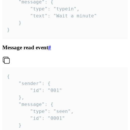
	"message": {

		"type": "typein",

		"text": "Wait a minute"

	}

}
Message read event
#
{

	"sender": {

		"id": "001"

	},

	"message": {

		"type": "seen",

		"id": "0001"

	}
