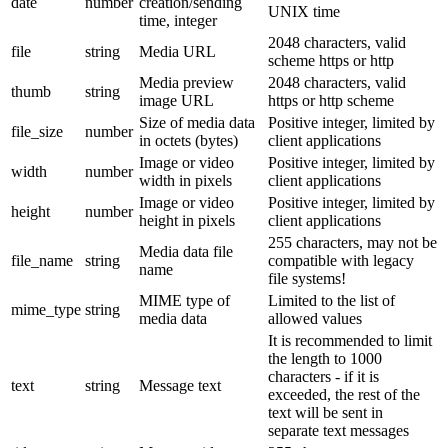
date
number
creation/sending
UNIX time
time, integer
2048 characters, valid
file
string
Media URL
scheme https or http
Media preview
2048 characters, valid
thumb
string
image URL
https or http scheme
Size of media data
Positive integer, limited by
file_size
number
in octets (bytes)
client applications
Image or video
Positive integer, limited by
width
number
width in pixels
client applications
Image or video
Positive integer, limited by
height
number
height in pixels
client applications
255 characters, may not be
Media data file
file_name
string
compatible with legacy
name
file systems!
MIME type of
Limited to the list of
mime_type
string
media data
allowed values
It is recommended to limit
the length to 1000
characters - if it is
text
string
Message text
exceeded, the rest of the
text will be sent in
separate text messages