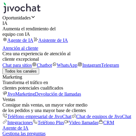
Oportunidades
IA
Aumenta el rendimiento del
equipo con IA
Agente de IA
Asistente de IA
Atención al cliente
Crea una experiencia de atención al
cliente excepcional
Chat para sitios
Chatbot
WhatsApp
Instagram
Telegram
Todos los canales
Marketing
Transforma el tráfico en
clientes potenciales cualificados
JivoMarketing
Devolución de llamadas
Ventas
Consigue más ventas, un mayor valor medio
de los pedidos y una mayor base de clientes
Teléfono empresarial de JivoChat
Chat de equipos de JivoChat
Integraciones
Teléfono Plus
Video llamadas
CRM
Agente de IA
Gestiona las preguntas