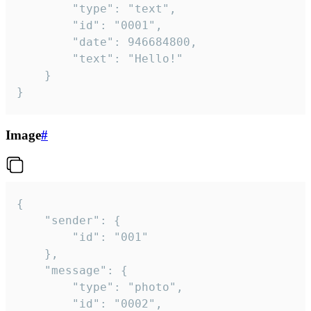
		"type": "text",

		"id": "0001",

		"date": 946684800,

		"text": "Hello!"

	}

}
Image
#
{

	"sender": {

		"id": "001"

	},

	"message": {

		"type": "photo",

		"id": "0002",
