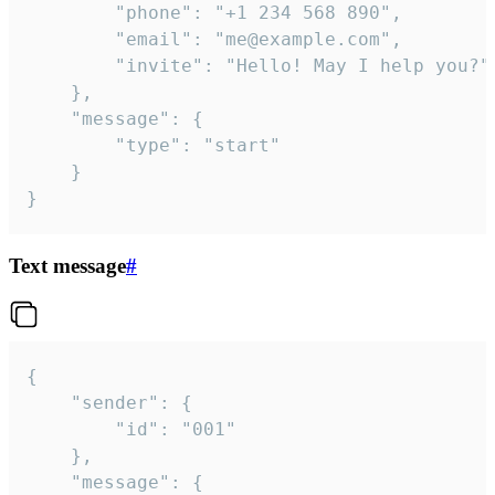
		"phone": "+1 234 568 890",

		"email": "me@example.com",

		"invite": "Hello! May I help you?"

	},

	"message": {

		"type": "start"

	}

}
Text message
#
{

	"sender": {

		"id": "001"

	},

	"message": {
