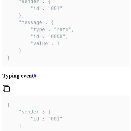
	"sender": {

		"id": "001"

	},

	"message": {

		"type": "rate",

		"id": "0008",

		"value": 1

	}

}
Typing event
#
{

	"sender": {

		"id": "001"

	},
