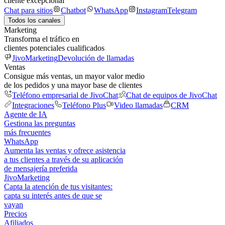
cliente excepcional
Chat para sitios
Chatbot
WhatsApp
Instagram
Telegram
Todos los canales
Marketing
Transforma el tráfico en
clientes potenciales cualificados
JivoMarketing
Devolución de llamadas
Ventas
Consigue más ventas, un mayor valor medio
de los pedidos y una mayor base de clientes
Teléfono empresarial de JivoChat
Chat de equipos de JivoChat
Integraciones
Teléfono Plus
Video llamadas
CRM
Agente de IA
Gestiona las preguntas
más frecuentes
WhatsApp
Aumenta las ventas y ofrece asistencia
a tus clientes a través de su aplicación
de mensajería preferida
JivoMarketing
Capta la atención de tus visitantes:
capta su interés antes de que se
vayan
Precios
Afiliados