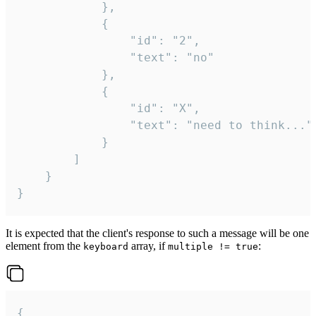
			},

			{

				"id": "2",

				"text": "no"

			},

			{

				"id": "X",

				"text": "need to think..."

			}

		]

	}

}
It is expected that the client's response to such a message will be one
element from the
array, if
:
keyboard
multiple != true
{
