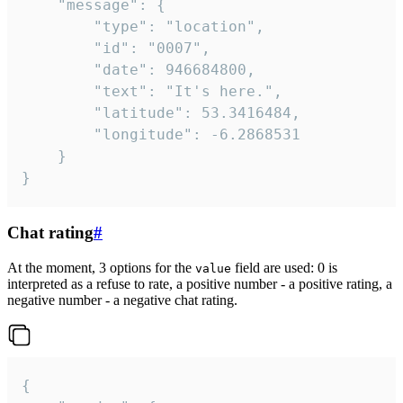
	"message": {

		"type": "location",

		"id": "0007",

		"date": 946684800,

		"text": "It's here.",

		"latitude": 53.3416484,

		"longitude": -6.2868531

	}

}
Chat rating
#
At the moment, 3 options for the
field are used: 0 is
value
interpreted as a refuse to rate, a positive number - a positive rating, a
negative number - a negative chat rating.
{
