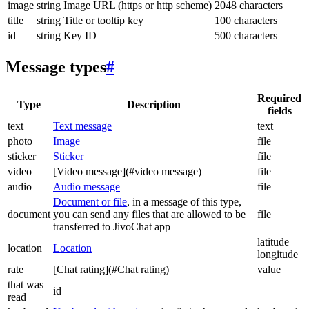
image
string
Image URL (https or http scheme)
2048 characters
title
string
Title or tooltip key
100 characters
id
string
Key ID
500 characters
Message types
#
Required
Type
Description
fields
text
Text message
text
photo
Image
file
sticker
Sticker
file
video
[Video message](#video message)
file
audio
Audio message
file
Document or file
, in a message of this type,
document
you can send any files that are allowed to be
file
transferred to JivoChat app
latitude
location
Location
longitude
rate
[Chat rating](#Chat rating)
value
that was
id
read