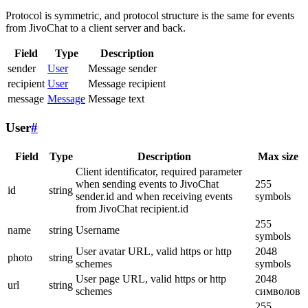
Protocol is symmetric, and protocol structure is the same for events
from JivoChat to a client server and back.
Field
Type
Description
sender
User
Message sender
recipient
User
Message recipient
message
Message
Message text
User
#
Field
Type
Description
Max size
Client identificator, required parameter
when sending events to JivoChat
255
id
string
sender.id and when receiving events
symbols
from JivoChat recipient.id
255
name
string
Username
symbols
User avatar URL, valid https or http
2048
photo
string
schemes
symbols
User page URL, valid https or http
2048
url
string
schemes
символов
255