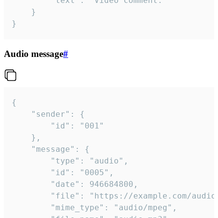
		"text": "Video comment."

	}

}
Audio message
#
{

	"sender": {

		"id": "001"

	},

	"message": {

		"type": "audio",

		"id": "0005",

		"date": 946684800,

		"file": "https://example.com/audio.mp3",

		"mime_type": "audio/mpeg",
