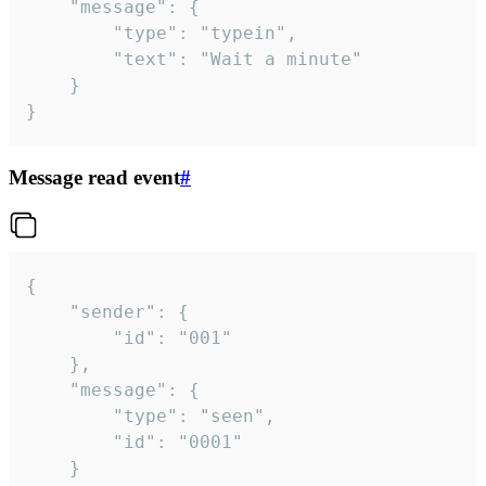
	"message": {

		"type": "typein",

		"text": "Wait a minute"

	}

}
Message read event
#
{

	"sender": {

		"id": "001"

	},

	"message": {

		"type": "seen",

		"id": "0001"

	}
