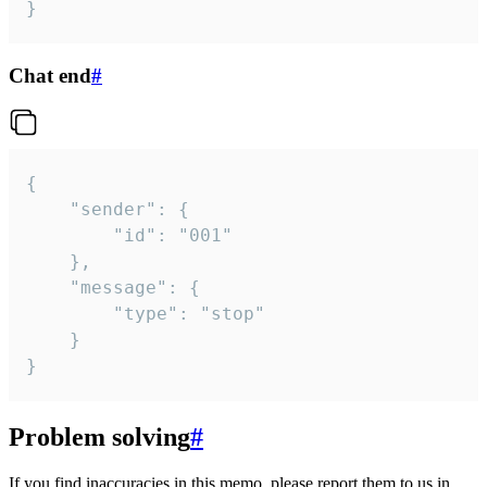
}
Chat end
#
{

	"sender": {

		"id": "001"

	},

	"message": {

		"type": "stop"

	}

}
Problem solving
#
If you find inaccuracies in this memo, please report them to us in