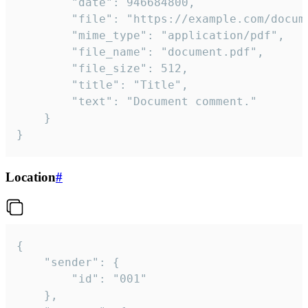
		"date": 946684800,

		"file": "https://example.com/document.pdf",

		"mime_type": "application/pdf",

		"file_name": "document.pdf",

		"file_size": 512,

		"title": "Title",

		"text": "Document comment."

	}

}
Location
#
{

	"sender": {

		"id": "001"

	},
