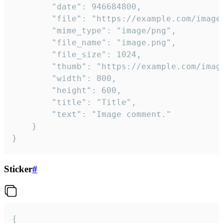
		"date": 946684800,

		"file": "https://example.com/image.png",

		"mime_type": "image/png",

		"file_name": "image.png",

		"file_size": 1024,

		"thumb": "https://example.com/image_thumb.png",

		"width": 800,

		"height": 600,

		"title": "Title",

		"text": "Image comment."

	}

}
Sticker
#
{
