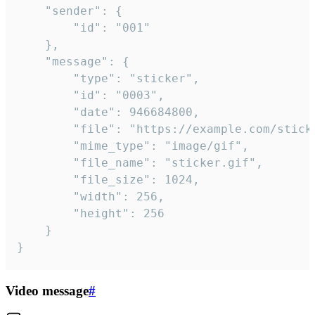
	"sender": {

		"id": "001"

	},

	"message": {

		"type": "sticker",

		"id": "0003",

		"date": 946684800,

		"file": "https://example.com/sticker.gif",

		"mime_type": "image/gif",

		"file_name": "sticker.gif",

		"file_size": 1024,

		"width": 256,

		"height": 256

	}

}
Video message
#