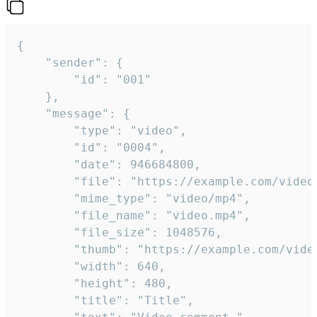
{

	"sender": {

		"id": "001"

	},

	"message": {

		"type": "video",

		"id": "0004",

		"date": 946684800,

		"file": "https://example.com/video.mp4",

		"mime_type": "video/mp4",

		"file_name": "video.mp4",

		"file_size": 1048576,

		"thumb": "https://example.com/video_thumb.png",

		"width": 640,

		"height": 480,

		"title": "Title",
