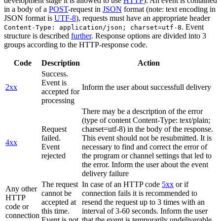
development stage it is allowed to use
HTTP
). An event is contained
in a body of a
POST
-request in
JSON
format (note: text encoding in
JSON format is
UTF-8
), requests must have an appropriate header
. Event
Content-Type: application/json; charset=utf-8
structure is described
further
. Response options are divided into 3
groups according to the HTTP-response code.
Code
Description
Action
Success.
Event is
2xx
Inform the user about successfull delivery
accepted for
processing
There may be a description of the error
(type of content Content-Type: text/plain;
Request
charset=utf-8) in the body of the response.
failed.
This event should not be resubmitted. It is
4xx
Event
necessary to find and correct the error of
rejected
the program or channel settings that led to
the error. Inform the user about the event
delivery failure
The request
In case of an HTTP code
5xx
or if
Any other
cannot be
connection fails it is recommended to
HTTP
accepted at
resend the request up to 3 times with an
code or
this time.
interval of 3-60 seconds. Inform the user
connection
Event is not
that the event is temporarily undeliverable.