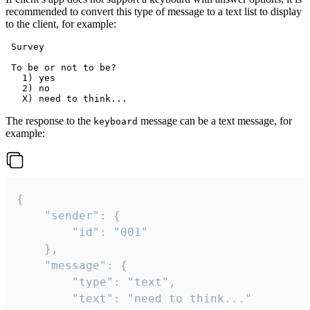
recommended to convert this type of message to a text list to display
to the client, for example:
 Survey

 To be or not to be?

   1) yes

   2) no

The response to the
message can be a text message, for
keyboard
example:
{

	"sender": {

		"id": "001"

	},

	"message": {

		"type": "text",

		"text": "need to think..."
