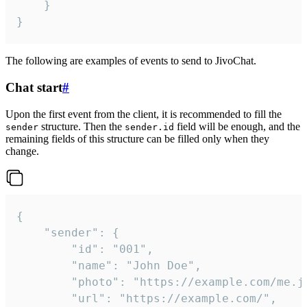
	}

}
The following are examples of events to send to JivoChat.
Chat start
#
Upon the first event from the client, it is recommended to fill the
structure. Then the
field will be enough, and the
sender
sender.id
remaining fields of this structure can be filled only when they
change.
{

	"sender": {

		"id": "001",

		"name": "John Doe",

		"photo": "https://example.com/me.jpg",

		"url": "https://example.com/",
