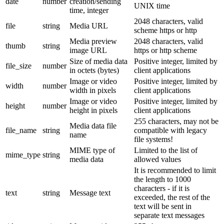
date
number
creation/sending
UNIX time
time, integer
2048 characters, valid
file
string
Media URL
scheme https or http
Media preview
2048 characters, valid
thumb
string
image URL
https or http scheme
Size of media data
Positive integer, limited by
file_size
number
in octets (bytes)
client applications
Image or video
Positive integer, limited by
width
number
width in pixels
client applications
Image or video
Positive integer, limited by
height
number
height in pixels
client applications
255 characters, may not be
Media data file
file_name
string
compatible with legacy
name
file systems!
MIME type of
Limited to the list of
mime_type
string
media data
allowed values
It is recommended to limit
the length to 1000
characters - if it is
text
string
Message text
exceeded, the rest of the
text will be sent in
separate text messages