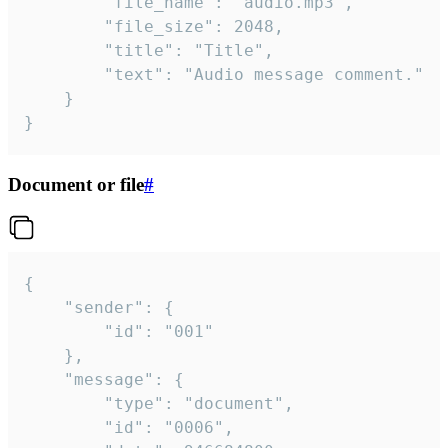
		"file_name": "audio.mp3",

		"file_size": 2048,

		"title": "Title",

		"text": "Audio message comment."

	}

}
Document or file
#
{

	"sender": {

		"id": "001"

	},

	"message": {

		"type": "document",

		"id": "0006",
