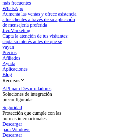
más frecuentes
WhatsApp
Aumenta las ventas y ofrece asistencia
a tus clientes a través de su aplicación
de mensajería preferida
JivoMarketing
Capta la atención de tus visitantes:
capta su interés antes de que se
vayan
Precios
Afiliados
Ayuda
Aplicaciones
Blog
Recursos
API para Desarrolladores
Soluciones de integración
preconfiguradas
Seguridad
Protección que cumple con las
normas internacionales
Descargar
para Windows
Descargar