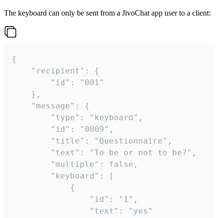
The keyboard can only be sent from a JivoChat app user to a client:
{

	"recipient": {

		"id": "001"

	},

	"message": {

		"type": "keyboard",

		"id": "0009",

		"title": "Questionnaire",

		"text": "To be or not to be?",

		"multiple": false,

		"keyboard": [

			{

				"id": "1",

				"text": "yes"
