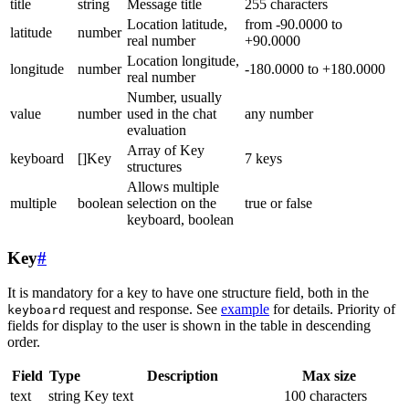
title
string
Message title
255 characters
Location latitude,
from -90.0000 to
latitude
number
real number
+90.0000
Location longitude,
longitude
number
-180.0000 to +180.0000
real number
Number, usually
value
number
used in the chat
any number
evaluation
Array of Key
keyboard
[]Key
7 keys
structures
Allows multiple
multiple
boolean
selection on the
true or false
keyboard, boolean
Key
#
It is mandatory for a key to have one structure field, both in the
request and response. See
example
for details. Priority of
keyboard
fields for display to the user is shown in the table in descending
order.
Field
Type
Description
Max size
text
string
Key text
100 characters