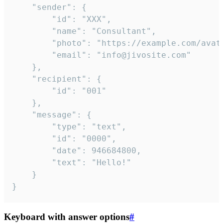
	"sender": {

		"id": "XXX",

		"name": "Consultant",

		"photo": "https://example.com/avatar.png",

		"email": "info@jivosite.com"

	},

	"recipient": {

		"id": "001"

	},

	"message": {

		"type": "text",

		"id": "0000",

		"date": 946684800,

		"text": "Hello!"

	}

}
Keyboard with answer options
#