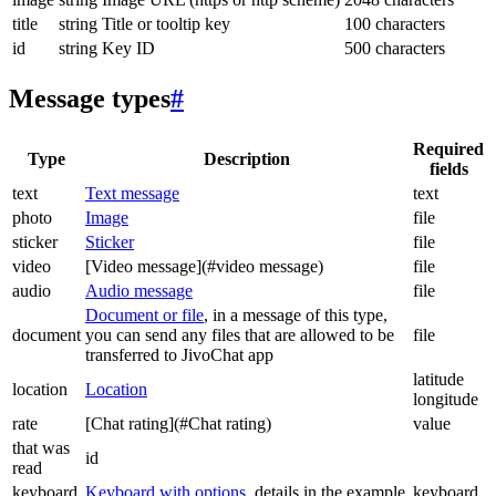
title
string
Title or tooltip key
100 characters
id
string
Key ID
500 characters
Message types
#
Required
Type
Description
fields
text
Text message
text
photo
Image
file
sticker
Sticker
file
video
[Video message](#video message)
file
audio
Audio message
file
Document or file
, in a message of this type,
document
you can send any files that are allowed to be
file
transferred to JivoChat app
latitude
location
Location
longitude
rate
[Chat rating](#Chat rating)
value
that was
id
read
keyboard
Keyboard with options
, details in the example
keyboard