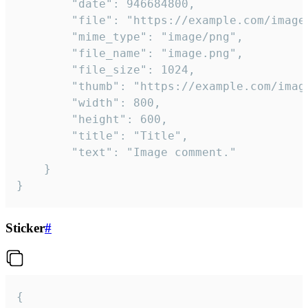
		"date": 946684800,

		"file": "https://example.com/image.png",

		"mime_type": "image/png",

		"file_name": "image.png",

		"file_size": 1024,

		"thumb": "https://example.com/image_thumb.png",

		"width": 800,

		"height": 600,

		"title": "Title",

		"text": "Image comment."

	}

}
Sticker
#
{
