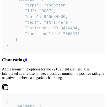
		"type": "location",

		"id": "0007",

		"date": 946684800,

		"text": "It's here.",

		"latitude": 53.3416484,

		"longitude": -6.2868531

	}

}
Chat rating
#
At the moment, 3 options for the
field are used: 0 is
value
interpreted as a refuse to rate, a positive number - a positive rating, a
negative number - a negative chat rating.
{

	"sender": {
