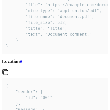
		"file": "https://example.com/document.pdf",

		"mime_type": "application/pdf",

		"file_name": "document.pdf",

		"file_size": 512,

		"title": "Title",

		"text": "Document comment."

	}

}
Location
#
{

	"sender": {

		"id": "001"

	},

	"message": {
