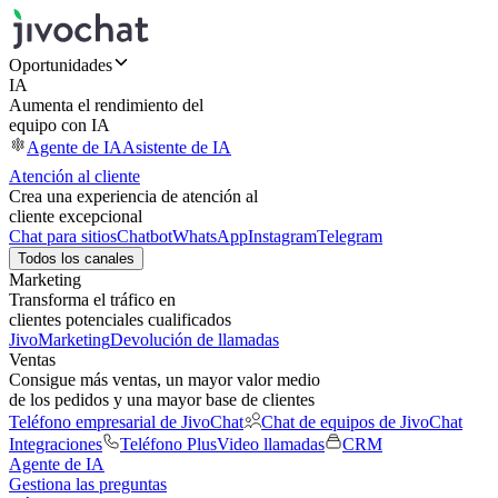
Oportunidades
IA
Aumenta el rendimiento del
equipo con IA
Agente de IA
Asistente de IA
Atención al cliente
Crea una experiencia de atención al
cliente excepcional
Chat para sitios
Chatbot
WhatsApp
Instagram
Telegram
Todos los canales
Marketing
Transforma el tráfico en
clientes potenciales cualificados
JivoMarketing
Devolución de llamadas
Ventas
Consigue más ventas, un mayor valor medio
de los pedidos y una mayor base de clientes
Teléfono empresarial de JivoChat
Chat de equipos de JivoChat
Integraciones
Teléfono Plus
Video llamadas
CRM
Agente de IA
Gestiona las preguntas