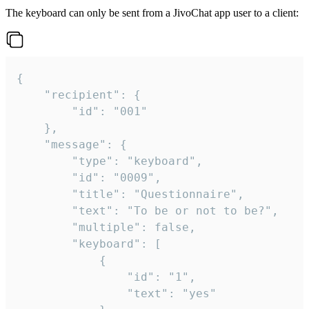
The keyboard can only be sent from a JivoChat app user to a client:
{

	"recipient": {

		"id": "001"

	},

	"message": {

		"type": "keyboard",

		"id": "0009",

		"title": "Questionnaire",

		"text": "To be or not to be?",

		"multiple": false,

		"keyboard": [

			{

				"id": "1",

				"text": "yes"
