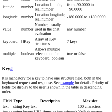
Location latitude,
from -90.0000 to
latitude
number
real number
+90.0000
Location longitude,
longitude
number
-180.0000 to +180.0000
real number
Number, usually
value
number
used in the chat
any number
evaluation
Array of Key
keyboard
[]Key
7 keys
structures
Allows multiple
multiple
boolean
selection on the
true or false
keyboard, boolean
Key
#
It is mandatory for a key to have one structure field, both in the
request and response. See
example
for details. Priority of
keyboard
fields for display to the user is shown in the table in descending
order.
Field
Type
Description
Max size
text
string
Key text
100 characters
image
string
Image URL (https or http scheme)
2048 characters