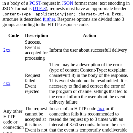
in a body of a
POST
-request in
JSON
format (note: text encoding in
JSON format is
UTF-8
), requests must have an appropriate header
. Event
Content-Type: application/json; charset=utf-8
structure is described
further
. Response options are divided into 3
groups according to the HTTP-response code.
Code
Description
Action
Success.
Event is
2xx
Inform the user about successfull delivery
accepted for
processing
There may be a description of the error
(type of content Content-Type: text/plain;
Request
charset=utf-8) in the body of the response.
failed.
This event should not be resubmitted. It is
4xx
Event
necessary to find and correct the error of
rejected
the program or channel settings that led to
the error. Inform the user about the event
delivery failure
The request
In case of an HTTP code
5xx
or if
Any other
cannot be
connection fails it is recommended to
HTTP
accepted at
resend the request up to 3 times with an
code or
this time.
interval of 3-60 seconds. Inform the user
connection
Event is not
that the event is temporarily undeliverable.
error