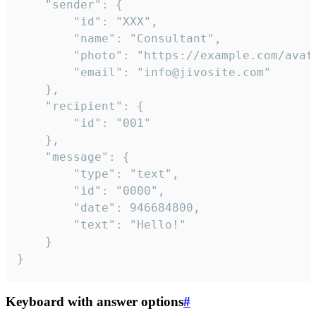
	"sender": {

		"id": "XXX",

		"name": "Consultant",

		"photo": "https://example.com/avatar.png",

		"email": "info@jivosite.com"

	},

	"recipient": {

		"id": "001"

	},

	"message": {

		"type": "text",

		"id": "0000",

		"date": 946684800,

		"text": "Hello!"

	}

}
Keyboard with answer options
#