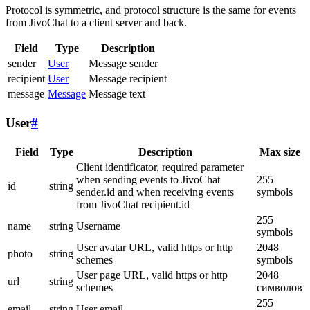
Protocol is symmetric, and protocol structure is the same for events
from JivoChat to a client server and back.
Field
Type
Description
sender
User
Message sender
recipient
User
Message recipient
message
Message
Message text
User
#
Field
Type
Description
Max size
Client identificator, required parameter
when sending events to JivoChat
255
id
string
sender.id and when receiving events
symbols
from JivoChat recipient.id
255
name
string
Username
symbols
User avatar URL, valid https or http
2048
photo
string
schemes
symbols
User page URL, valid https or http
2048
url
string
schemes
символов
255
email
string
User email