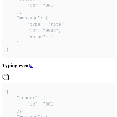
		"id": "001"

	},

	"message": {

		"type": "rate",

		"id": "0008",

		"value": 1

	}

}
Typing event
#
{

	"sender": {

		"id": "001"

	},

	"message": {
