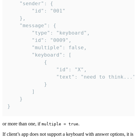
	"sender": {

		"id": "001"

	},

	"message": {

		"type": "keyboard",

		"id": "0009",

		"multiple": false,

		"keyboard": [

			{

				"id": "X",

				"text": "need to think..."

			}

		]

	}

}
or more than one, if
.
multiple = true
If client’s app does not support a keyboard with answer options, it is