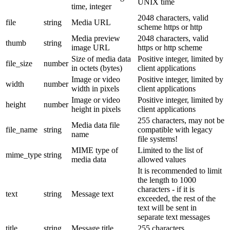
UNIX time
time, integer
2048 characters, valid
file
string
Media URL
scheme https or http
Media preview
2048 characters, valid
thumb
string
image URL
https or http scheme
Size of media data
Positive integer, limited by
file_size
number
in octets (bytes)
client applications
Image or video
Positive integer, limited by
width
number
width in pixels
client applications
Image or video
Positive integer, limited by
height
number
height in pixels
client applications
255 characters, may not be
Media data file
file_name
string
compatible with legacy
name
file systems!
MIME type of
Limited to the list of
mime_type
string
media data
allowed values
It is recommended to limit
the length to 1000
characters - if it is
text
string
Message text
exceeded, the rest of the
text will be sent in
separate text messages
title
string
Message title
255 characters