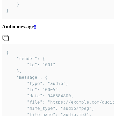
	}

}
Audio message
#
{

	"sender": {

		"id": "001"

	},

	"message": {

		"type": "audio",

		"id": "0005",

		"date": 946684800,

		"file": "https://example.com/audio.mp3",

		"mime_type": "audio/mpeg",

		"file_name": "audio.mp3",
