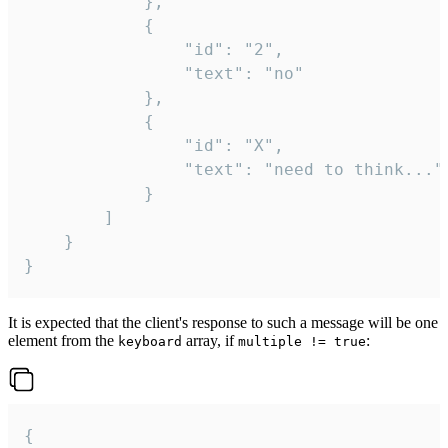
			},

			{

				"id": "2",

				"text": "no"

			},

			{

				"id": "X",

				"text": "need to think..."

			}

		]

	}

}
It is expected that the client's response to such a message will be one
element from the
array, if
:
keyboard
multiple != true
{
