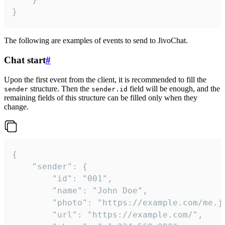
}
The following are examples of events to send to JivoChat.
Chat start
#
Upon the first event from the client, it is recommended to fill the
structure. Then the
field will be enough, and the
sender
sender.id
remaining fields of this structure can be filled only when they
change.
{

	"sender": {

		"id": "001",

		"name": "John Doe",

		"photo": "https://example.com/me.jpg",

		"url": "https://example.com/",
