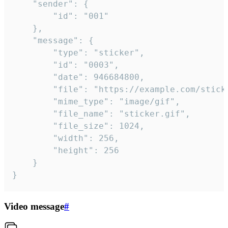
	"sender": {

		"id": "001"

	},

	"message": {

		"type": "sticker",

		"id": "0003",

		"date": 946684800,

		"file": "https://example.com/sticker.gif",

		"mime_type": "image/gif",

		"file_name": "sticker.gif",

		"file_size": 1024,

		"width": 256,

		"height": 256

	}

}
Video message
#