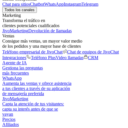
Chat para sitios
Chatbot
WhatsApp
Instagram
Telegram
Todos los canales
Marketing
Transforma el tráfico en
clientes potenciales cualificados
JivoMarketing
Devolución de llamadas
Ventas
Consigue más ventas, un mayor valor medio
de los pedidos y una mayor base de clientes
Teléfono empresarial de JivoChat
Chat de equipos de JivoChat
Integraciones
Teléfono Plus
Video llamadas
CRM
Agente de IA
Gestiona las preguntas
más frecuentes
WhatsApp
Aumenta las ventas y ofrece asistencia
a tus clientes a través de su aplicación
de mensajería preferida
JivoMarketing
Capta la atención de tus visitantes:
capta su interés antes de que se
vayan
Precios
Afiliados