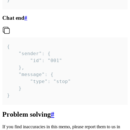
Chat end
#
{

	"sender": {

		"id": "001"

	},

	"message": {

		"type": "stop"

	}

}
Problem solving
#
If you find inaccuracies in this memo, please report them to us in