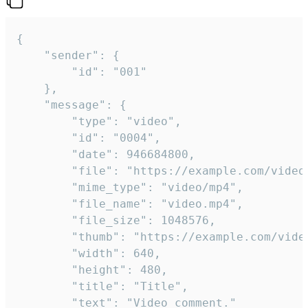
{

	"sender": {

		"id": "001"

	},

	"message": {

		"type": "video",

		"id": "0004",

		"date": 946684800,

		"file": "https://example.com/video.mp4",

		"mime_type": "video/mp4",

		"file_name": "video.mp4",

		"file_size": 1048576,

		"thumb": "https://example.com/video_thumb.png",

		"width": 640,

		"height": 480,

		"title": "Title",

		"text": "Video comment."
