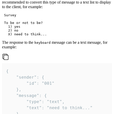
recommended to convert this type of message to a text list to display
to the client, for example:
 Survey

 To be or not to be?

   1) yes

   2) no

The response to the
message can be a text message, for
keyboard
example:
{

	"sender": {

		"id": "001"

	},

	"message": {

		"type": "text",

		"text": "need to think..."

	}
