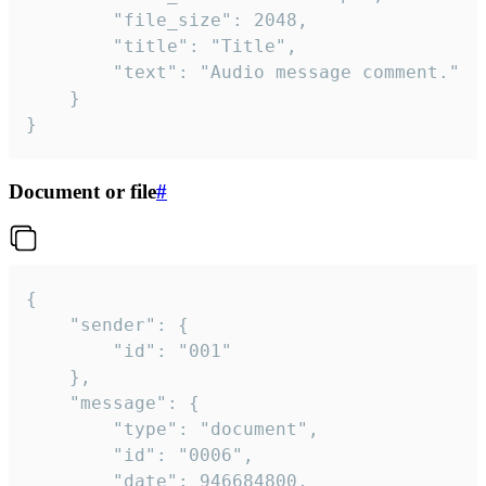
		"file_size": 2048,

		"title": "Title",

		"text": "Audio message comment."

	}

}
Document or file
#
{

	"sender": {

		"id": "001"

	},

	"message": {

		"type": "document",

		"id": "0006",

		"date": 946684800,
