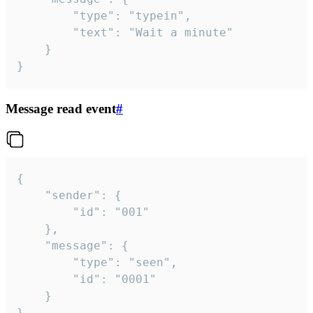
		"type": "typein",

		"text": "Wait a minute"

	}

}
Message read event
#
{

	"sender": {

		"id": "001"

	},

	"message": {

		"type": "seen",

		"id": "0001"

	}

}