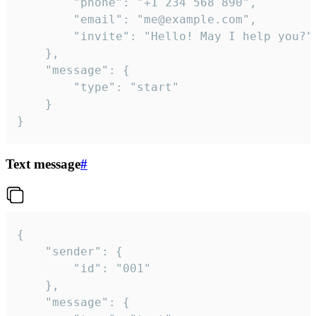
		"phone": "+1 234 568 890",

		"email": "me@example.com",

		"invite": "Hello! May I help you?"

	},

	"message": {

		"type": "start"

	}

}
Text message
#
{

	"sender": {

		"id": "001"

	},

	"message": {
