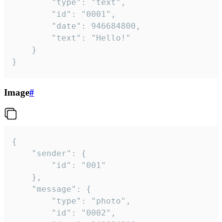
		"type": "text",

		"id": "0001",

		"date": 946684800,

		"text": "Hello!"

	}

}
Image
#
{

	"sender": {

		"id": "001"

	},

	"message": {

		"type": "photo",

		"id": "0002",
