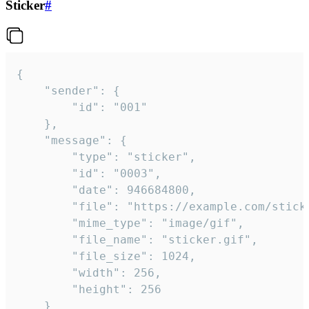
Sticker
#
{

	"sender": {

		"id": "001"

	},

	"message": {

		"type": "sticker",

		"id": "0003",

		"date": 946684800,

		"file": "https://example.com/sticker.gif",

		"mime_type": "image/gif",

		"file_name": "sticker.gif",

		"file_size": 1024,

		"width": 256,

		"height": 256

	}
