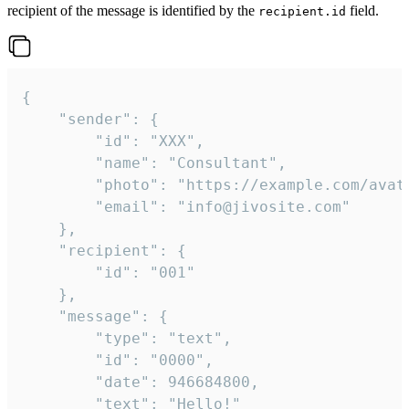
recipient of the message is identified by the
field.
recipient.id
{

	"sender": {

		"id": "XXX",

		"name": "Consultant",

		"photo": "https://example.com/avatar.png",

		"email": "info@jivosite.com"

	},

	"recipient": {

		"id": "001"

	},

	"message": {

		"type": "text",

		"id": "0000",

		"date": 946684800,

		"text": "Hello!"
