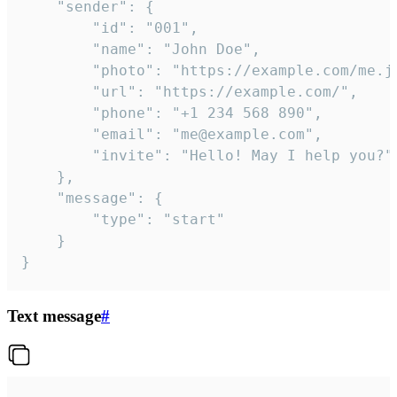
	"sender": {

		"id": "001",

		"name": "John Doe",

		"photo": "https://example.com/me.jpg",

		"url": "https://example.com/",

		"phone": "+1 234 568 890",

		"email": "me@example.com",

		"invite": "Hello! May I help you?"

	},

	"message": {

		"type": "start"

	}

}
Text message
#