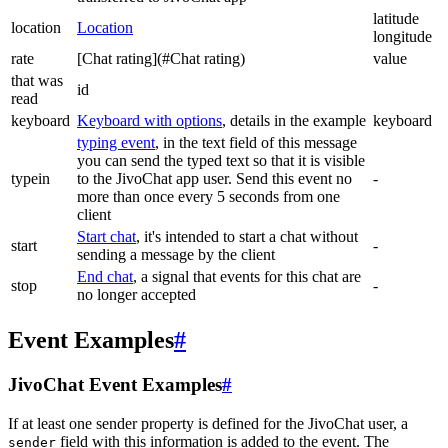
latitude
location
Location
longitude
rate
[Chat rating](#Chat rating)
value
that was
id
read
keyboard
Keyboard with options
, details in the example
keyboard
typing event
, in the text field of this message
you can send the typed text so that it is visible
typein
to the JivoChat app user. Send this event no
-
more than once every 5 seconds from one
client
Start chat
, it's intended to start a chat without
start
-
sending a message by the client
End chat
, a signal that events for this chat are
stop
-
no longer accepted
Event Examples
#
JivoChat Event Examples
#
If at least one sender property is defined for the JivoChat user, a
field with this information is added to the event. The
sender