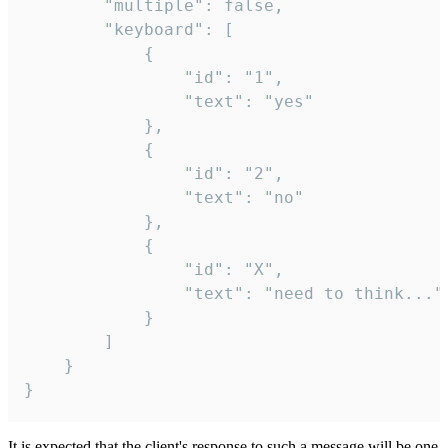
		"multiple": false,

		"keyboard": [

			{

				"id": "1",

				"text": "yes"

			},

			{

				"id": "2",

				"text": "no"

			},

			{

				"id": "X",

				"text": "need to think..."

			}

		]

	}

}
It is expected that the client's response to such a message will be one