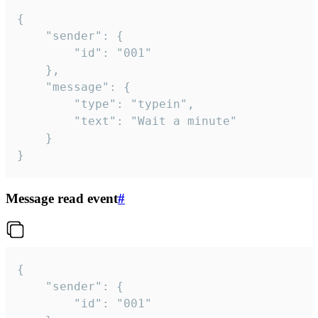
{

	"sender": {

		"id": "001"

	},

	"message": {

		"type": "typein",

		"text": "Wait a minute"

	}

}
Message read event
#
{

	"sender": {

		"id": "001"
