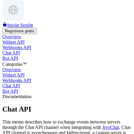
Iniciar Sesión
Regístrese gratis
Overview
Widget API
Webhooks API
Chat API
Bot API
Categorías
Overview
Widget API
Webhooks API
Chat API
Bot API
Documentation
Chat API
This memo describes how to exchange events between servers
through the Chat API channel when integrating with
JivoChat
. Chat
API channel is asynchronous and bidirectional, a custom server is