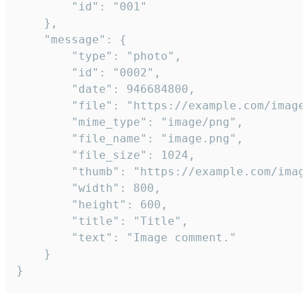
		"id": "001"

	},

	"message": {

		"type": "photo",

		"id": "0002",

		"date": 946684800,

		"file": "https://example.com/image.png",

		"mime_type": "image/png",

		"file_name": "image.png",

		"file_size": 1024,

		"thumb": "https://example.com/image_thumb.png",

		"width": 800,

		"height": 600,

		"title": "Title",

		"text": "Image comment."

	}

}