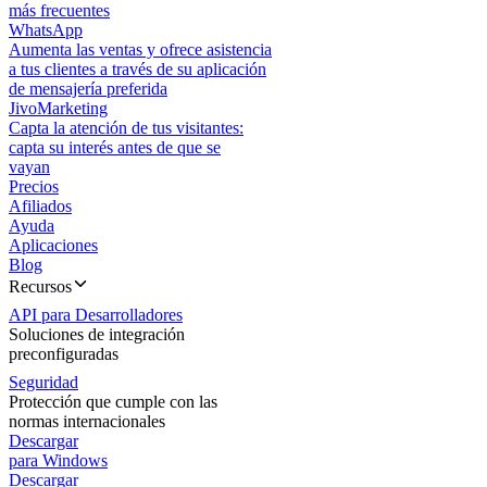
más frecuentes
WhatsApp
Aumenta las ventas y ofrece asistencia
a tus clientes a través de su aplicación
de mensajería preferida
JivoMarketing
Capta la atención de tus visitantes:
capta su interés antes de que se
vayan
Precios
Afiliados
Ayuda
Aplicaciones
Blog
Recursos
API para Desarrolladores
Soluciones de integración
preconfiguradas
Seguridad
Protección que cumple con las
normas internacionales
Descargar
para Windows
Descargar