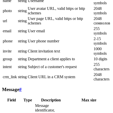
name
string
Username
symbols
User avatar URL, valid https or http
2048
photo
string
schemes
symbols
User page URL, valid https or http
2048
url
string
schemes
символов
255
email
string
User email
symbols
2-15
phone
string
User phone number
symbols
1000
invite
string
Client invitation text
symbols
group
string
Department a client applies to
10 digits
255
intent
string
Subject of a customer's request
characters
2048
crm_link
string
Client URL in a CRM system
characters
Message
#
Field
Type
Description
Max size
Message
identificator,