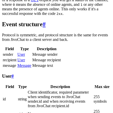
where
means the absence of online agents, and
or any other
0
1
means the presence of agents online. This only works if it's a
successful response with the code
.
2xx
Event structure
#
Protocol is symmetric, and protocol structure is the same for events
from JivoChat to a client server and back.
Field
Type
Description
sender
User
Message sender
recipient
User
Message recipient
message
Message
Message text
User
#
Field
Type
Description
Max size
Client identificator, required parameter
when sending events to JivoChat
255
id
string
sender.id and when receiving events
symbols
from JivoChat recipient.id
255