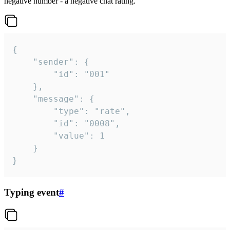
negative number - a negative chat rating.
{

	"sender": {

		"id": "001"

	},

	"message": {

		"type": "rate",

		"id": "0008",

		"value": 1

	}

}
Typing event
#