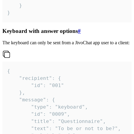
	}

}
Keyboard with answer options
#
The keyboard can only be sent from a JivoChat app user to a client:
{

	"recipient": {

		"id": "001"

	},

	"message": {

		"type": "keyboard",

		"id": "0009",

		"title": "Questionnaire",

		"text": "To be or not to be?",
