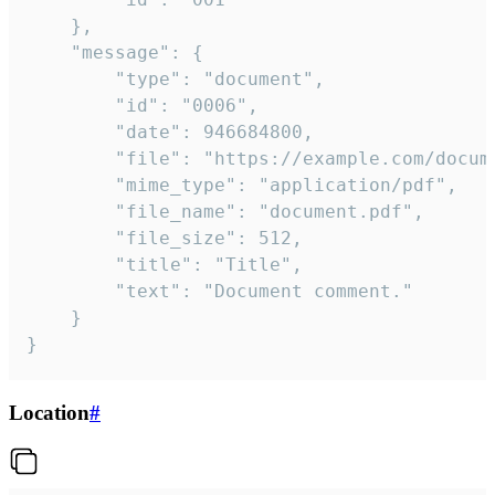
	},

	"message": {

		"type": "document",

		"id": "0006",

		"date": 946684800,

		"file": "https://example.com/document.pdf",

		"mime_type": "application/pdf",

		"file_name": "document.pdf",

		"file_size": 512,

		"title": "Title",

		"text": "Document comment."

	}

}
Location
#