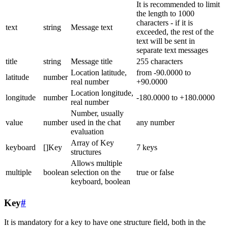
It is recommended to limit
the length to 1000
characters - if it is
text
string
Message text
exceeded, the rest of the
text will be sent in
separate text messages
title
string
Message title
255 characters
Location latitude,
from -90.0000 to
latitude
number
real number
+90.0000
Location longitude,
longitude
number
-180.0000 to +180.0000
real number
Number, usually
value
number
used in the chat
any number
evaluation
Array of Key
keyboard
[]Key
7 keys
structures
Allows multiple
multiple
boolean
selection on the
true or false
keyboard, boolean
Key
#
It is mandatory for a key to have one structure field, both in the