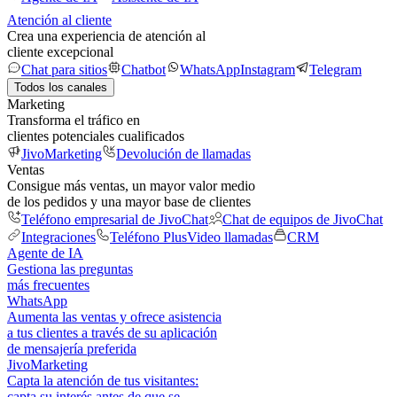
Atención al cliente
Crea una experiencia de atención al
cliente excepcional
Chat para sitios
Chatbot
WhatsApp
Instagram
Telegram
Todos los canales
Marketing
Transforma el tráfico en
clientes potenciales cualificados
JivoMarketing
Devolución de llamadas
Ventas
Consigue más ventas, un mayor valor medio
de los pedidos y una mayor base de clientes
Teléfono empresarial de JivoChat
Chat de equipos de JivoChat
Integraciones
Teléfono Plus
Video llamadas
CRM
Agente de IA
Gestiona las preguntas
más frecuentes
WhatsApp
Aumenta las ventas y ofrece asistencia
a tus clientes a través de su aplicación
de mensajería preferida
JivoMarketing
Capta la atención de tus visitantes:
capta su interés antes de que se