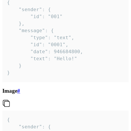
{

	"sender": {

		"id": "001"

	},

	"message": {

		"type": "text",

		"id": "0001",

		"date": 946684800,

		"text": "Hello!"

	}

}
Image
#
{

	"sender": {
