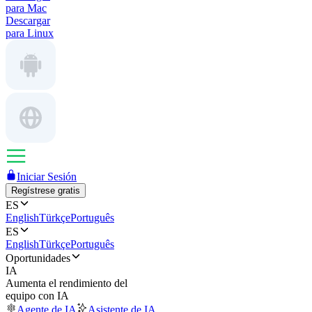
para Mac
Descargar
para Linux
Iniciar Sesión
Regístrese gratis
ES
English
Türkçe
Português
ES
English
Türkçe
Português
Oportunidades
IA
Aumenta el rendimiento del
equipo con IA
Agente de IA
Asistente de IA