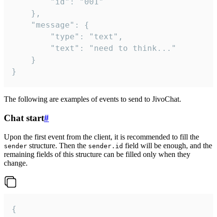
		"id": "001"

	},

	"message": {

		"type": "text",

		"text": "need to think..."

	}

}
The following are examples of events to send to JivoChat.
Chat start
#
Upon the first event from the client, it is recommended to fill the
structure. Then the
field will be enough, and the
sender
sender.id
remaining fields of this structure can be filled only when they
change.
{
