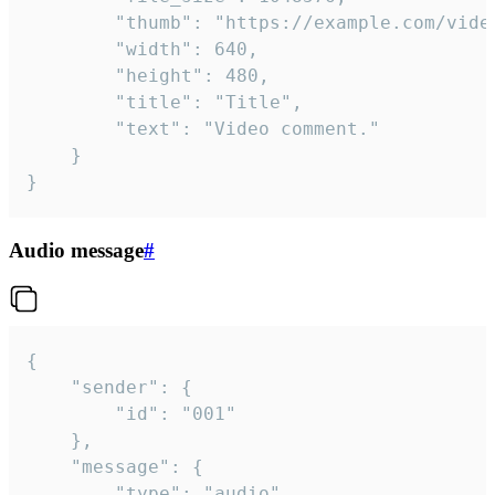
		"thumb": "https://example.com/video_thumb.png",

		"width": 640,

		"height": 480,

		"title": "Title",

		"text": "Video comment."

	}

}
Audio message
#
{

	"sender": {

		"id": "001"

	},

	"message": {

		"type": "audio",
