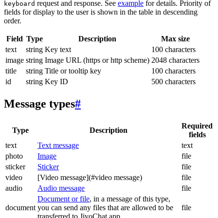
request and response. See
example
for details. Priority of
keyboard
fields for display to the user is shown in the table in descending
order.
Field
Type
Description
Max size
text
string
Key text
100 characters
image
string
Image URL (https or http scheme)
2048 characters
title
string
Title or tooltip key
100 characters
id
string
Key ID
500 characters
Message types
#
Required
Type
Description
fields
text
Text message
text
photo
Image
file
sticker
Sticker
file
video
[Video message](#video message)
file
audio
Audio message
file
Document or file
, in a message of this type,
document
you can send any files that are allowed to be
file
transferred to JivoChat app