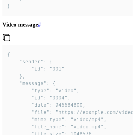
}
Video message
#
{

	"sender": {

		"id": "001"

	},

	"message": {

		"type": "video",

		"id": "0004",

		"date": 946684800,

		"file": "https://example.com/video.mp4",

		"mime_type": "video/mp4",

		"file_name": "video.mp4",

		"file_size": 1048576,
