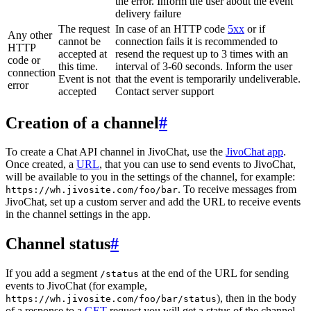
the error. Inform the user about the event
delivery failure
The request
In case of an HTTP code
5xx
or if
Any other
cannot be
connection fails it is recommended to
HTTP
accepted at
resend the request up to 3 times with an
code or
this time.
interval of 3-60 seconds. Inform the user
connection
Event is not
that the event is temporarily undeliverable.
error
accepted
Contact server support
Creation of a channel
#
To create a Chat API channel in JivoChat, use the
JivoChat app
.
Once created, a
URL
, that you can use to send events to JivoChat,
will be available to you in the settings of the channel, for example:
. To receive messages from
https://wh.jivosite.com/foo/bar
JivoChat, set up a custom server and add the URL to receive events
in the channel settings in the app.
Channel status
#
If you add a segment
at the end of the URL for sending
/status
events to JivoChat (for example,
), then in the body
https://wh.jivosite.com/foo/bar/status
of a response to a
GET
-request you will get a status of the channel,