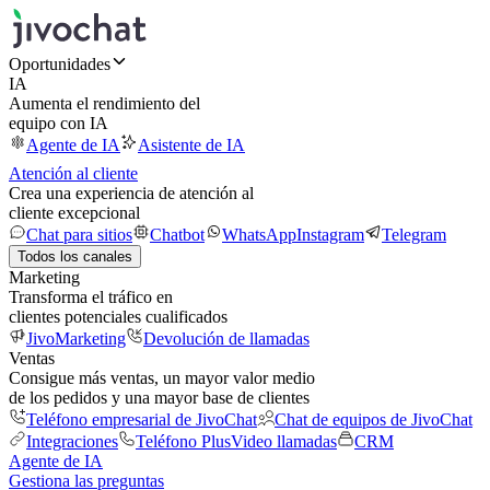
Oportunidades
IA
Aumenta el rendimiento del
equipo con IA
Agente de IA
Asistente de IA
Atención al cliente
Crea una experiencia de atención al
cliente excepcional
Chat para sitios
Chatbot
WhatsApp
Instagram
Telegram
Todos los canales
Marketing
Transforma el tráfico en
clientes potenciales cualificados
JivoMarketing
Devolución de llamadas
Ventas
Consigue más ventas, un mayor valor medio
de los pedidos y una mayor base de clientes
Teléfono empresarial de JivoChat
Chat de equipos de JivoChat
Integraciones
Teléfono Plus
Video llamadas
CRM
Agente de IA
Gestiona las preguntas