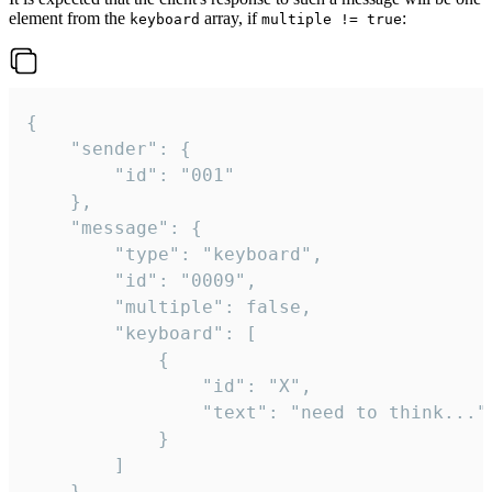
element from the
array, if
:
keyboard
multiple != true
{

	"sender": {

		"id": "001"

	},

	"message": {

		"type": "keyboard",

		"id": "0009",

		"multiple": false,

		"keyboard": [

			{

				"id": "X",

				"text": "need to think..."

			}

		]

	}
