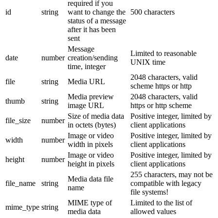
required if you
id
string
want to change the
500 characters
status of a message
after it has been
sent
Message
Limited to reasonable
date
number
creation/sending
UNIX time
time, integer
2048 characters, valid
file
string
Media URL
scheme https or http
Media preview
2048 characters, valid
thumb
string
image URL
https or http scheme
Size of media data
Positive integer, limited by
file_size
number
in octets (bytes)
client applications
Image or video
Positive integer, limited by
width
number
width in pixels
client applications
Image or video
Positive integer, limited by
height
number
height in pixels
client applications
255 characters, may not be
Media data file
file_name
string
compatible with legacy
name
file systems!
MIME type of
Limited to the list of
mime_type
string
media data
allowed values