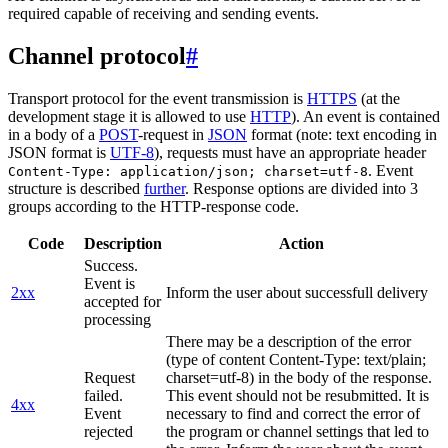
required capable of receiving and sending events.
Channel protocol
#
Transport protocol for the event transmission is
HTTPS
(at the
development stage it is allowed to use
HTTP
). An event is contained
in a body of a
POST
-request in
JSON
format (note: text encoding in
JSON format is
UTF-8
), requests must have an appropriate header
. Event
Content-Type: application/json; charset=utf-8
structure is described
further
. Response options are divided into 3
groups according to the HTTP-response code.
Code
Description
Action
Success.
Event is
2xx
Inform the user about successfull delivery
accepted for
processing
There may be a description of the error
(type of content Content-Type: text/plain;
Request
charset=utf-8) in the body of the response.
failed.
This event should not be resubmitted. It is
4xx
Event
necessary to find and correct the error of
rejected
the program or channel settings that led to