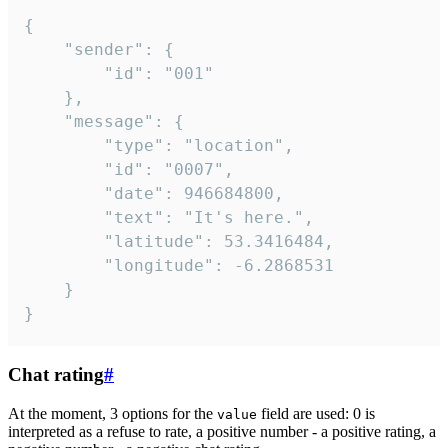
{

	"sender": {

		"id": "001"

	},

	"message": {

		"type": "location",

		"id": "0007",

		"date": 946684800,

		"text": "It's here.",

		"latitude": 53.3416484,

		"longitude": -6.2868531

	}

}
Chat rating
#
At the moment, 3 options for the
field are used: 0 is
value
interpreted as a refuse to rate, a positive number - a positive rating, a