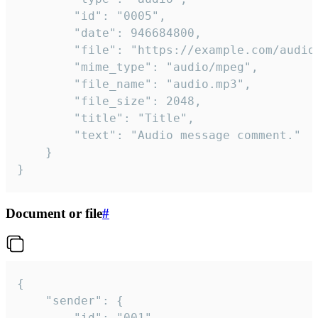
		"id": "0005",

		"date": 946684800,

		"file": "https://example.com/audio.mp3",

		"mime_type": "audio/mpeg",

		"file_name": "audio.mp3",

		"file_size": 2048,

		"title": "Title",

		"text": "Audio message comment."

	}

}
Document or file
#
{

	"sender": {

		"id": "001"
