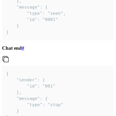
	},

	"message": {

		"type": "seen",

		"id": "0001"

	}

}
Chat end
#
{

	"sender": {

		"id": "001"

	},

	"message": {

		"type": "stop"

	}
