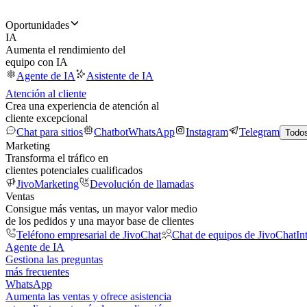
Oportunidades
IA
Aumenta el rendimiento del
equipo con IA
Agente de IA
Asistente de IA
Atención al cliente
Crea una experiencia de atención al
cliente excepcional
Chat para sitios
Chatbot
WhatsApp
Instagram
Telegram
Todos
Marketing
Transforma el tráfico en
clientes potenciales cualificados
JivoMarketing
Devolución de llamadas
Ventas
Consigue más ventas, un mayor valor medio
de los pedidos y una mayor base de clientes
Teléfono empresarial de JivoChat
Chat de equipos de JivoChat
In
Agente de IA
Gestiona las preguntas
más frecuentes
WhatsApp
Aumenta las ventas y ofrece asistencia