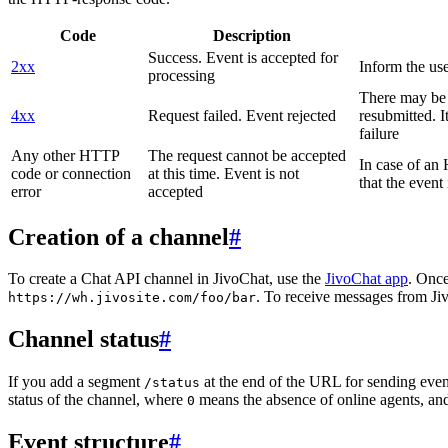
Code
Description
Success. Event is accepted for
2xx
Inform the use
processing
There may be a
4xx
Request failed. Event rejected
resubmitted. I
failure
Any other HTTP
The request cannot be accepted
In case of a
code or connection
at this time. Event is not
that the event
error
accepted
Creation of a channel
#
To create a Chat API channel in JivoChat, use the
JivoChat app
. Once
. To receive messages from Jiv
https://wh.jivosite.com/foo/bar
Channel status
#
If you add a segment
at the end of the URL for sending even
/status
status of the channel, where
means the absence of online agents, a
0
Event structure
#