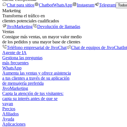
Chat para sitios
Chatbot
WhatsApp
Instagram
Telegram
Todos
Marketing
Transforma el tráfico en
clientes potenciales cualificados
JivoMarketing
Devolución de llamadas
Ventas
Consigue más ventas, un mayor valor medio
de los pedidos y una mayor base de clientes
Teléfono empresarial de JivoChat
Chat de equipos de JivoChat
In
Agente de IA
Gestiona las preguntas
más frecuentes
WhatsApp
Aumenta las ventas y ofrece asistencia
a tus clientes a través de su aplicación
de mensajería preferida
JivoMarketing
Capta la atención de tus visitantes:
capta su interés antes de que se
vayan
Precios
Afiliados
Ayuda
Aplicaciones