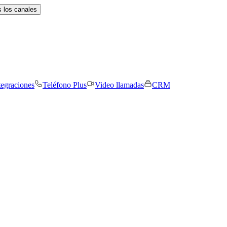
 los canales
tegraciones
Teléfono Plus
Video llamadas
CRM