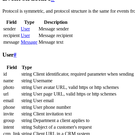
Protocol is symmetric, and protocol structure is the same for events fr
Field
Type
Description
sender
User
Message sender
recipient
User
Message recipient
message
Message
Message text
User
#
Field
Type
id
string
Client identificator, required parameter when sending
name
string
Username
photo
string
User avatar URL, valid https or http schemes
url
string
User page URL, valid https or http schemes
email
string
User email
phone
string
User phone number
invite
string
Client invitation text
group
string
Department a client applies to
intent
string
Subject of a customer's request
crm_link
string
Client URL in a CRM system