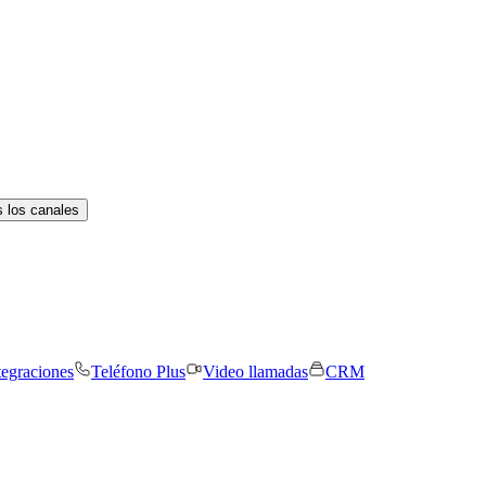
 los canales
tegraciones
Teléfono Plus
Video llamadas
CRM