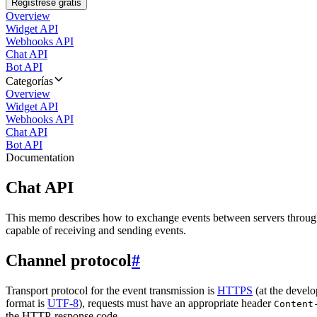
Regístrese gratis
Overview
Widget API
Webhooks API
Chat API
Bot API
Categorías
Overview
Widget API
Webhooks API
Chat API
Bot API
Documentation
Chat API
This memo describes how to exchange events between servers throug
capable of receiving and sending events.
Channel protocol
#
Transport protocol for the event transmission is
HTTPS
(at the develo
format is
UTF-8
), requests must have an appropriate header
Content
the HTTP-response code.