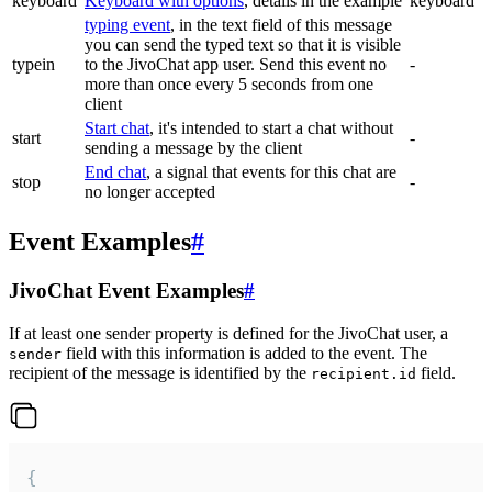
keyboard
Keyboard with options
, details in the example
keyboard
typing event
, in the text field of this message
you can send the typed text so that it is visible
typein
to the JivoChat app user. Send this event no
-
more than once every 5 seconds from one
client
Start chat
, it's intended to start a chat without
start
-
sending a message by the client
End chat
, a signal that events for this chat are
stop
-
no longer accepted
Event Examples
#
JivoChat Event Examples
#
If at least one sender property is defined for the JivoChat user, a
field with this information is added to the event. The
sender
recipient of the message is identified by the
field.
recipient.id
{
