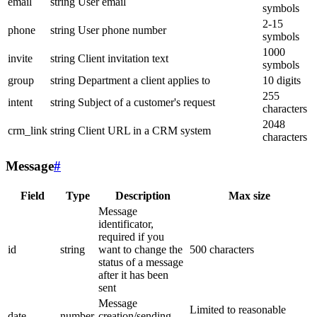
email
string
User email
symbols
2-15
phone
string
User phone number
symbols
1000
invite
string
Client invitation text
symbols
group
string
Department a client applies to
10 digits
255
intent
string
Subject of a customer's request
characters
2048
crm_link
string
Client URL in a CRM system
characters
Message
#
Field
Type
Description
Max size
Message
identificator,
required if you
id
string
want to change the
500 characters
status of a message
after it has been
sent
Message
Limited to reasonable
date
number
creation/sending