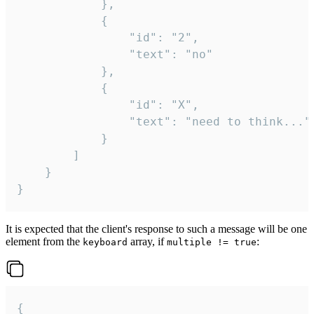
			},

			{

				"id": "2",

				"text": "no"

			},

			{

				"id": "X",

				"text": "need to think..."

			}

		]

	}

}
It is expected that the client's response to such a message will be one
element from the
array, if
:
keyboard
multiple != true
{
