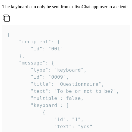
The keyboard can only be sent from a JivoChat app user to a client:
{

	"recipient": {

		"id": "001"

	},

	"message": {

		"type": "keyboard",

		"id": "0009",

		"title": "Questionnaire",

		"text": "To be or not to be?",

		"multiple": false,

		"keyboard": [

			{

				"id": "1",

				"text": "yes"
