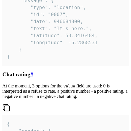
	"message": {

		"type": "location",

		"id": "0007",

		"date": 946684800,

		"text": "It's here.",

		"latitude": 53.3416484,

		"longitude": -6.2868531

	}

}
Chat rating
#
At the moment, 3 options for the
field are used: 0 is
value
interpreted as a refuse to rate, a positive number - a positive rating, a
negative number - a negative chat rating.
{
