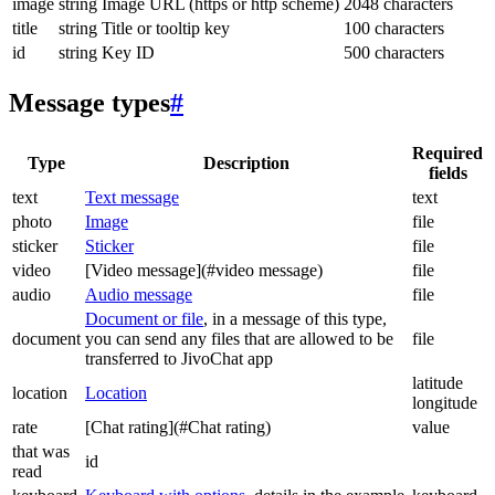
image
string
Image URL (https or http scheme)
2048 characters
title
string
Title or tooltip key
100 characters
id
string
Key ID
500 characters
Message types
#
Required
Type
Description
fields
text
Text message
text
photo
Image
file
sticker
Sticker
file
video
[Video message](#video message)
file
audio
Audio message
file
Document or file
, in a message of this type,
document
you can send any files that are allowed to be
file
transferred to JivoChat app
latitude
location
Location
longitude
rate
[Chat rating](#Chat rating)
value
that was
id
read