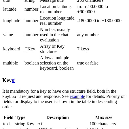
title
string
Message title
255 characters
Location latitude,
from -90.0000 to
latitude
number
real number
+90.0000
Location longitude,
longitude
number
-180.0000 to +180.0000
real number
Number, usually
value
number
used in the chat
any number
evaluation
Array of Key
keyboard
[]Key
7 keys
structures
Allows multiple
multiple
boolean
selection on the
true or false
keyboard, boolean
Key
#
It is mandatory for a key to have one structure field, both in the
request and response. See
example
for details. Priority of
keyboard
fields for display to the user is shown in the table in descending
order.
Field
Type
Description
Max size
text
string
Key text
100 characters