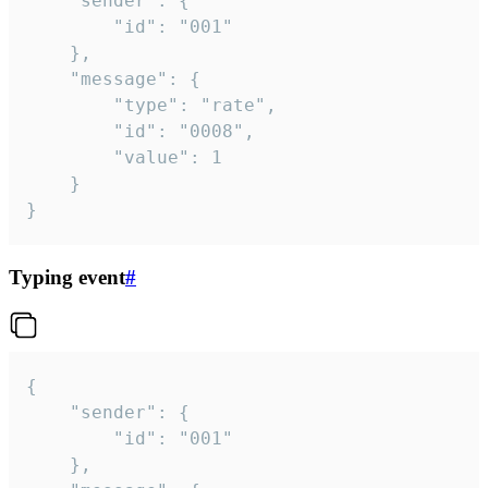
	"sender": {

		"id": "001"

	},

	"message": {

		"type": "rate",

		"id": "0008",

		"value": 1

	}

}
Typing event
#
{

	"sender": {

		"id": "001"

	},
