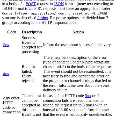
in a body of a
POST
-request in
JSON
format (note: text encoding in
JSON format is
UTF-8
), requests must have an appropriate header
. Event
Content-Type: application/json; charset=utf-8
structure is described
further
. Response options are divided into 3
groups according to the HTTP-response code.
Code
Description
Action
Success.
Event is
2xx
Inform the user about successfull delivery
accepted for
processing
There may be a description of the error
(type of content Content-Type: text/plain;
Request
charset=utf-8) in the body of the response.
failed.
This event should not be resubmitted. It is
4xx
Event
necessary to find and correct the error of
rejected
the program or channel settings that led to
the error. Inform the user about the event
delivery failure
The request
In case of an HTTP code
5xx
or if
Any other
cannot be
connection fails it is recommended to
HTTP
accepted at
resend the request up to 3 times with an
code or
this time.
interval of 3-60 seconds. Inform the user
connection
Event is not
that the event is temporarily undeliverable.