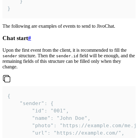
	}

}
The following are examples of events to send to JivoChat.
Chat start
#
Upon the first event from the client, it is recommended to fill the
structure. Then the
field will be enough, and the
sender
sender.id
remaining fields of this structure can be filled only when they
change.
{

	"sender": {

		"id": "001",

		"name": "John Doe",

		"photo": "https://example.com/me.jpg",

		"url": "https://example.com/",
