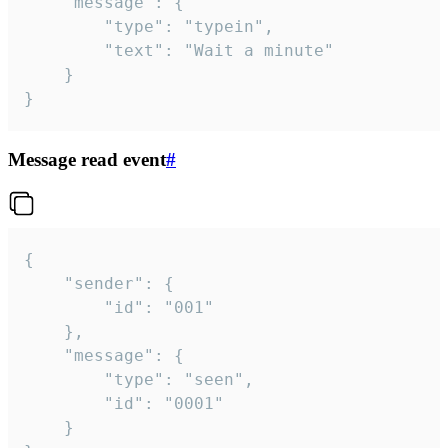
	"message": {

		"type": "typein",

		"text": "Wait a minute"

	}

}
Message read event
#
{

	"sender": {

		"id": "001"

	},

	"message": {

		"type": "seen",

		"id": "0001"

	}
