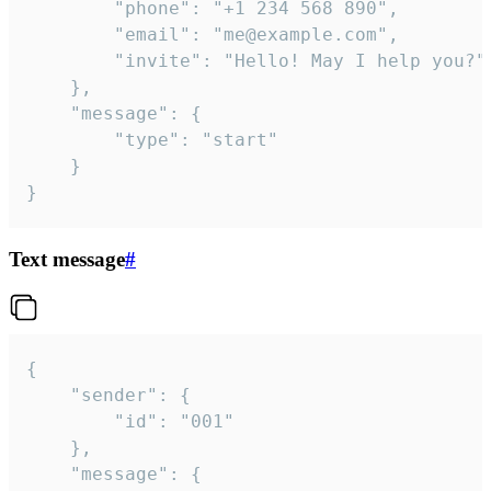
		"phone": "+1 234 568 890",

		"email": "me@example.com",

		"invite": "Hello! May I help you?"

	},

	"message": {

		"type": "start"

	}

}
Text message
#
{

	"sender": {

		"id": "001"

	},

	"message": {
