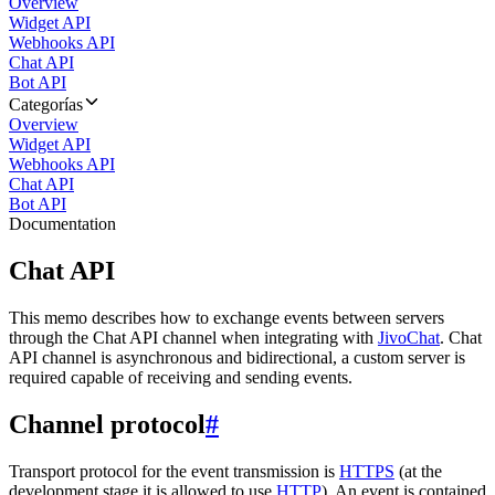
Overview
Widget API
Webhooks API
Chat API
Bot API
Categorías
Overview
Widget API
Webhooks API
Chat API
Bot API
Documentation
Chat API
This memo describes how to exchange events between servers
through the Chat API channel when integrating with
JivoChat
. Chat
API channel is asynchronous and bidirectional, a custom server is
required capable of receiving and sending events.
Channel protocol
#
Transport protocol for the event transmission is
HTTPS
(at the
development stage it is allowed to use
HTTP
). An event is contained