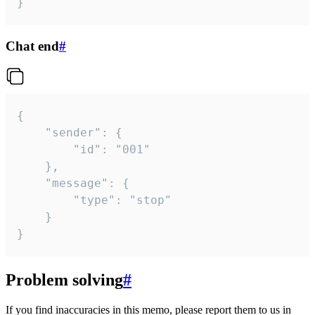
}
Chat end
#
{

	"sender": {

		"id": "001"

	},

	"message": {

		"type": "stop"

	}

}
Problem solving
#
If you find inaccuracies in this memo, please report them to us in