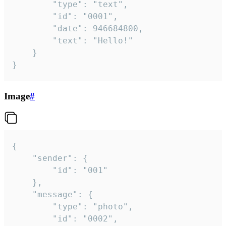
		"type": "text",

		"id": "0001",

		"date": 946684800,

		"text": "Hello!"

	}

}
Image
#
{

	"sender": {

		"id": "001"

	},

	"message": {

		"type": "photo",

		"id": "0002",
