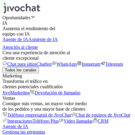
Oportunidades
IA
Aumenta el rendimiento del
equipo con IA
Agente de IA
Asistente de IA
Atención al cliente
Crea una experiencia de atención al
cliente excepcional
Chat para sitios
Chatbot
WhatsApp
Instagram
Telegram
Todos los canales
Marketing
Transforma el tráfico en
clientes potenciales cualificados
JivoMarketing
Devolución de llamadas
Ventas
Consigue más ventas, un mayor valor medio
de los pedidos y una mayor base de clientes
Teléfono empresarial de JivoChat
Chat de equipos de JivoChat
Integraciones
Teléfono Plus
Video llamadas
CRM
Agente de IA
Gestiona las preguntas