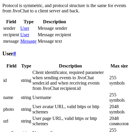
Protocol is symmetric, and protocol structure is the same for events
from JivoChat to a client server and back.
Field
Type
Description
sender
User
Message sender
recipient
User
Message recipient
message
Message
Message text
User
#
Field
Type
Description
Max size
Client identificator, required parameter
when sending events to JivoChat
255
id
string
sender.id and when receiving events
symbols
from JivoChat recipient.id
255
name
string
Username
symbols
User avatar URL, valid https or http
2048
photo
string
schemes
symbols
User page URL, valid https or http
2048
url
string
schemes
символов
255