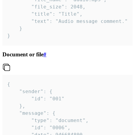
		"file_size": 2048,

		"title": "Title",

		"text": "Audio message comment."

	}

}
Document or file
#
{

	"sender": {

		"id": "001"

	},

	"message": {

		"type": "document",

		"id": "0006",

		"date": 946684800,
