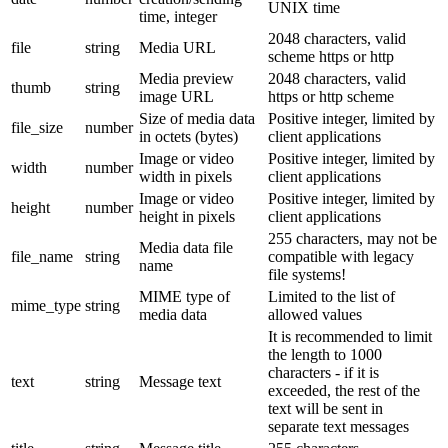
UNIX time
time, integer
2048 characters, valid
file
string
Media URL
scheme https or http
Media preview
2048 characters, valid
thumb
string
image URL
https or http scheme
Size of media data
Positive integer, limited by
file_size
number
in octets (bytes)
client applications
Image or video
Positive integer, limited by
width
number
width in pixels
client applications
Image or video
Positive integer, limited by
height
number
height in pixels
client applications
255 characters, may not be
Media data file
file_name
string
compatible with legacy
name
file systems!
MIME type of
Limited to the list of
mime_type
string
media data
allowed values
It is recommended to limit
the length to 1000
characters - if it is
text
string
Message text
exceeded, the rest of the
text will be sent in
separate text messages