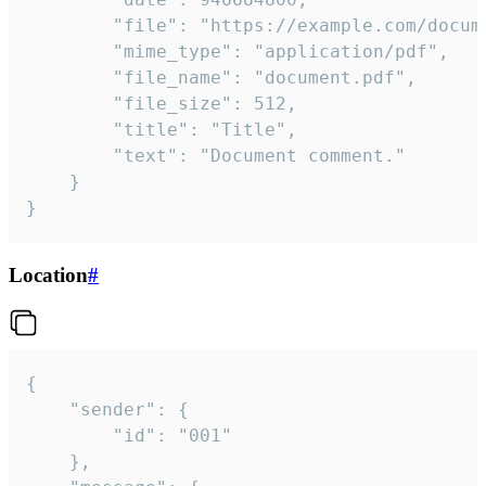
		"file": "https://example.com/document.pdf",

		"mime_type": "application/pdf",

		"file_name": "document.pdf",

		"file_size": 512,

		"title": "Title",

		"text": "Document comment."

	}

}
Location
#
{

	"sender": {

		"id": "001"

	},
