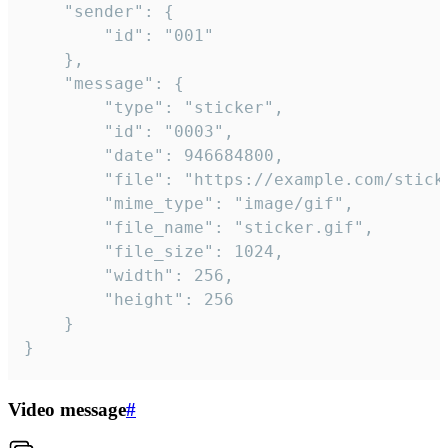
	"sender": {

		"id": "001"

	},

	"message": {

		"type": "sticker",

		"id": "0003",

		"date": 946684800,

		"file": "https://example.com/sticker.gif",

		"mime_type": "image/gif",

		"file_name": "sticker.gif",

		"file_size": 1024,

		"width": 256,

		"height": 256

	}

}
Video message
#