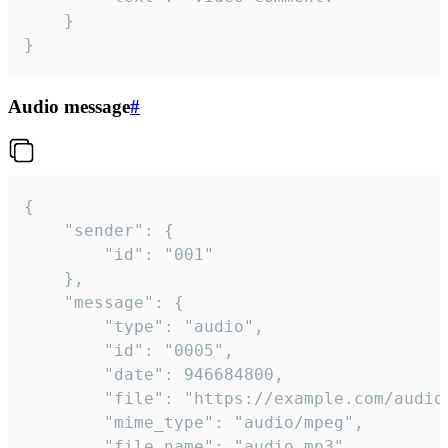
	}

}
Audio message
#
{

	"sender": {

		"id": "001"

	},

	"message": {

		"type": "audio",

		"id": "0005",

		"date": 946684800,

		"file": "https://example.com/audio.mp3",

		"mime_type": "audio/mpeg",

		"file_name": "audio.mp3",
