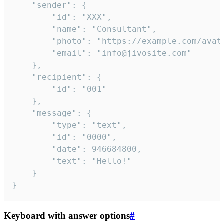
	"sender": {

		"id": "XXX",

		"name": "Consultant",

		"photo": "https://example.com/avatar.png",

		"email": "info@jivosite.com"

	},

	"recipient": {

		"id": "001"

	},

	"message": {

		"type": "text",

		"id": "0000",

		"date": 946684800,

		"text": "Hello!"

	}

}
Keyboard with answer options
#