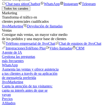
Chat para sitios
Chatbot
WhatsApp
Instagram
Telegram
Todos los canales
Marketing
Transforma el tráfico en
clientes potenciales cualificados
JivoMarketing
Devolución de llamadas
Ventas
Consigue más ventas, un mayor valor medio
de los pedidos y una mayor base de clientes
Teléfono empresarial de JivoChat
Chat de equipos de JivoChat
Integraciones
Teléfono Plus
Video llamadas
CRM
Agente de IA
Gestiona las preguntas
más frecuentes
WhatsApp
Aumenta las ventas y ofrece asistencia
a tus clientes a través de su aplicación
de mensajería preferida
JivoMarketing
Capta la atención de tus visitantes:
capta su interés antes de que se
vayan
Precios
Afiliados