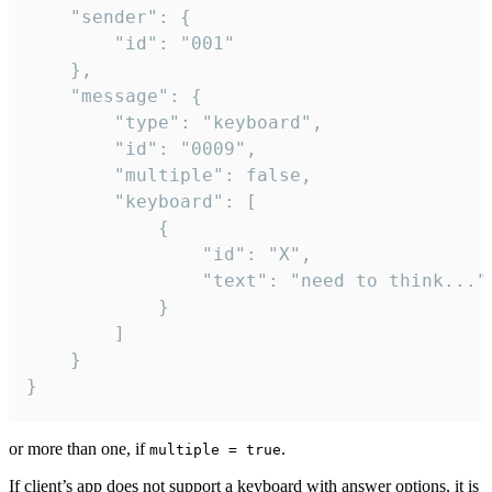
	"sender": {

		"id": "001"

	},

	"message": {

		"type": "keyboard",

		"id": "0009",

		"multiple": false,

		"keyboard": [

			{

				"id": "X",

				"text": "need to think..."

			}

		]

	}

}
or more than one, if
.
multiple = true
If client’s app does not support a keyboard with answer options, it is