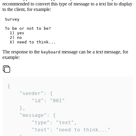
recommended to convert this type of message to a text list to display
to the client, for example:
 Survey

 To be or not to be?

   1) yes

   2) no

The response to the
message can be a text message, for
keyboard
example:
{

	"sender": {

		"id": "001"

	},

	"message": {

		"type": "text",

		"text": "need to think..."
