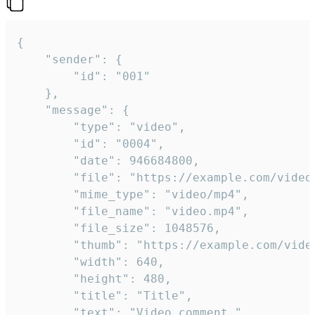
{

	"sender": {

		"id": "001"

	},

	"message": {

		"type": "video",

		"id": "0004",

		"date": 946684800,

		"file": "https://example.com/video.mp4",

		"mime_type": "video/mp4",

		"file_name": "video.mp4",

		"file_size": 1048576,

		"thumb": "https://example.com/video_thumb.png",

		"width": 640,

		"height": 480,

		"title": "Title",

		"text": "Video comment."
