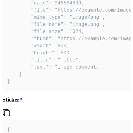
		"date": 946684800,

		"file": "https://example.com/image.png",

		"mime_type": "image/png",

		"file_name": "image.png",

		"file_size": 1024,

		"thumb": "https://example.com/image_thumb.png",

		"width": 800,

		"height": 600,

		"title": "Title",

		"text": "Image comment."

	}

}
Sticker
#
{
