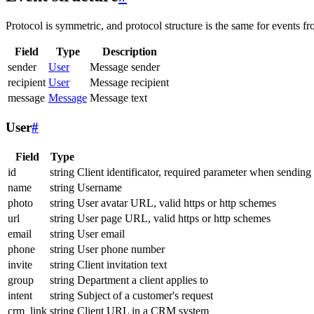
Protocol is symmetric, and protocol structure is the same for events fr
Field
Type
Description
sender
User
Message sender
recipient
User
Message recipient
message
Message
Message text
User
#
Field
Type
id
string
Client identificator, required parameter when sending
name
string
Username
photo
string
User avatar URL, valid https or http schemes
url
string
User page URL, valid https or http schemes
email
string
User email
phone
string
User phone number
invite
string
Client invitation text
group
string
Department a client applies to
intent
string
Subject of a customer's request
crm_link
string
Client URL in a CRM system