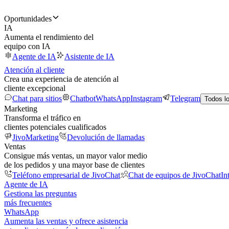
Oportunidades
IA
Aumenta el rendimiento del
equipo con IA
Agente de IA
Asistente de IA
Atención al cliente
Crea una experiencia de atención al
cliente excepcional
Chat para sitios
Chatbot
WhatsApp
Instagram
Telegram
Todos l
Marketing
Transforma el tráfico en
clientes potenciales cualificados
JivoMarketing
Devolución de llamadas
Ventas
Consigue más ventas, un mayor valor medio
de los pedidos y una mayor base de clientes
Teléfono empresarial de JivoChat
Chat de equipos de JivoChat
In
Agente de IA
Gestiona las preguntas
más frecuentes
WhatsApp
Aumenta las ventas y ofrece asistencia