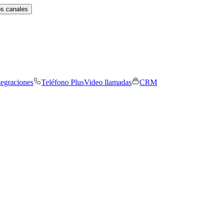
os canales
tegraciones
Teléfono Plus
Video llamadas
CRM