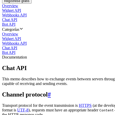
Regístrese gratis
Overview
Widget API
Webhooks API
Chat API
Bot API
Categorías
Overview
Widget API
Webhooks API
Chat API
Bot API
Documentation
Chat API
This memo describes how to exchange events between servers throug
capable of receiving and sending events.
Channel protocol
#
Transport protocol for the event transmission is
HTTPS
(at the develo
format is
UTF-8
), requests must have an appropriate header
Content
the HTTP-response code.