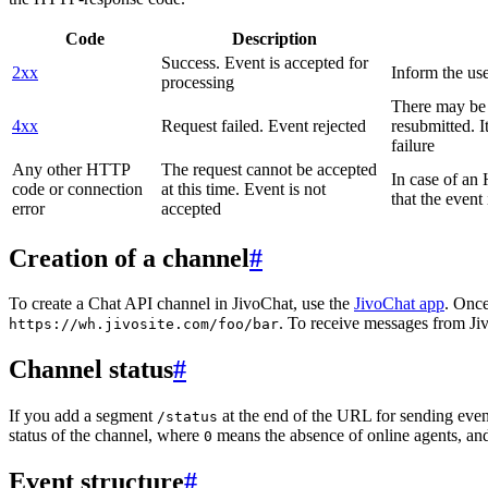
Code
Description
Success. Event is accepted for
2xx
Inform the use
processing
There may be a
4xx
Request failed. Event rejected
resubmitted. I
failure
Any other HTTP
The request cannot be accepted
In case of a
code or connection
at this time. Event is not
that the event
error
accepted
Creation of a channel
#
To create a Chat API channel in JivoChat, use the
JivoChat app
. Once
. To receive messages from Jiv
https://wh.jivosite.com/foo/bar
Channel status
#
If you add a segment
at the end of the URL for sending even
/status
status of the channel, where
means the absence of online agents, a
0
Event structure
#