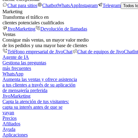
Chat para sitios
Chatbot
WhatsApp
Instagram
Telegram
Todos l
Marketing
Transforma el tráfico en
clientes potenciales cualificados
JivoMarketing
Devolución de llamadas
Ventas
Consigue más ventas, un mayor valor medio
de los pedidos y una mayor base de clientes
Teléfono empresarial de JivoChat
Chat de equipos de JivoChat
In
Agente de IA
Gestiona las preguntas
más frecuentes
WhatsApp
Aumenta las ventas y ofrece asistencia
a tus clientes a través de su aplicación
de mensajería preferida
JivoMarketing
Capta la atención de tus visitantes:
capta su interés antes de que se
vayan
Precios
Afiliados
Ayuda
Aplicaciones