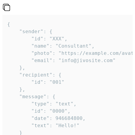
{

	"sender": {

		"id": "XXX",

		"name": "Consultant",

		"photo": "https://example.com/avatar.png",

		"email": "info@jivosite.com"

	},

	"recipient": {

		"id": "001"

	},

	"message": {

		"type": "text",

		"id": "0000",

		"date": 946684800,

		"text": "Hello!"

	}
