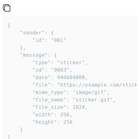
{

	"sender": {

		"id": "001"

	},

	"message": {

		"type": "sticker",

		"id": "0003",

		"date": 946684800,

		"file": "https://example.com/sticker.gif",

		"mime_type": "image/gif",

		"file_name": "sticker.gif",

		"file_size": 1024,

		"width": 256,

		"height": 256

	}

}