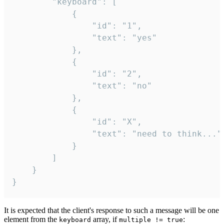
		"keyboard": [

			{

				"id": "1",

				"text": "yes"

			},

			{

				"id": "2",

				"text": "no"

			},

			{

				"id": "X",

				"text": "need to think..."

			}

		]

	}

}
It is expected that the client's response to such a message will be one
element from the
array, if
:
keyboard
multiple != true