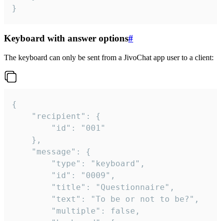
}
Keyboard with answer options
#
The keyboard can only be sent from a JivoChat app user to a client:
{

	"recipient": {

		"id": "001"

	},

	"message": {

		"type": "keyboard",

		"id": "0009",

		"title": "Questionnaire",

		"text": "To be or not to be?",

		"multiple": false,
