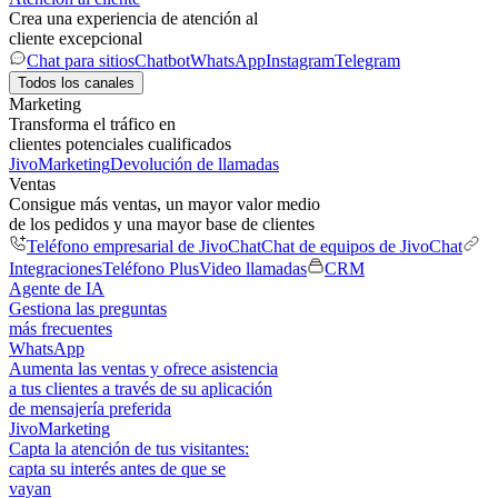
Crea una experiencia de atención al
cliente excepcional
Chat para sitios
Chatbot
WhatsApp
Instagram
Telegram
Todos los canales
Marketing
Transforma el tráfico en
clientes potenciales cualificados
JivoMarketing
Devolución de llamadas
Ventas
Consigue más ventas, un mayor valor medio
de los pedidos y una mayor base de clientes
Teléfono empresarial de JivoChat
Chat de equipos de JivoChat
Integraciones
Teléfono Plus
Video llamadas
CRM
Agente de IA
Gestiona las preguntas
más frecuentes
WhatsApp
Aumenta las ventas y ofrece asistencia
a tus clientes a través de su aplicación
de mensajería preferida
JivoMarketing
Capta la atención de tus visitantes:
capta su interés antes de que se
vayan