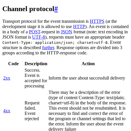
Channel protocol
#
Transport protocol for the event transmission is
HTTPS
(at the
development stage it is allowed to use
HTTP
). An event is contained
in a body of a
POST
-request in
JSON
format (note: text encoding in
JSON format is
UTF-8
), requests must have an appropriate header
. Event
Content-Type: application/json; charset=utf-8
structure is described
further
. Response options are divided into 3
groups according to the HTTP-response code.
Code
Description
Action
Success.
Event is
2xx
Inform the user about successfull delivery
accepted for
processing
There may be a description of the error
(type of content Content-Type: text/plain;
Request
charset=utf-8) in the body of the response.
failed.
This event should not be resubmitted. It is
4xx
Event
necessary to find and correct the error of
rejected
the program or channel settings that led to
the error. Inform the user about the event
delivery failure