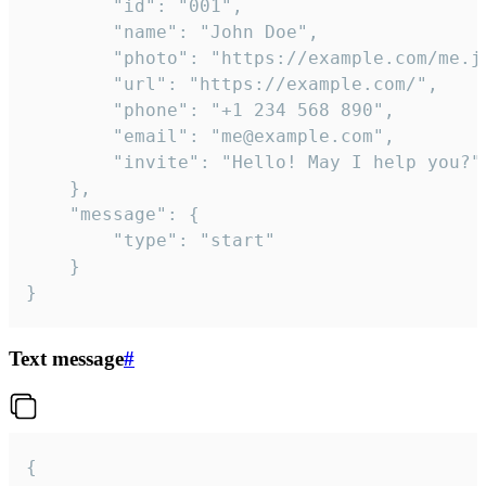
		"id": "001",

		"name": "John Doe",

		"photo": "https://example.com/me.jpg",

		"url": "https://example.com/",

		"phone": "+1 234 568 890",

		"email": "me@example.com",

		"invite": "Hello! May I help you?"

	},

	"message": {

		"type": "start"

	}

}
Text message
#
{
