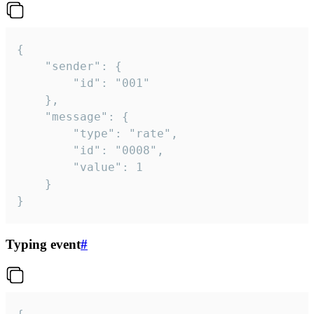
{

	"sender": {

		"id": "001"

	},

	"message": {

		"type": "rate",

		"id": "0008",

		"value": 1

	}

}
Typing event
#