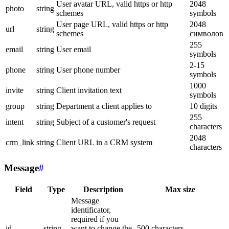
User avatar URL, valid https or http
2048
photo
string
schemes
symbols
User page URL, valid https or http
2048
url
string
schemes
символов
255
email
string
User email
symbols
2-15
phone
string
User phone number
symbols
1000
invite
string
Client invitation text
symbols
group
string
Department a client applies to
10 digits
255
intent
string
Subject of a customer's request
characters
2048
crm_link
string
Client URL in a CRM system
characters
Message
#
Field
Type
Description
Max size
Message
identificator,
required if you
id
string
want to change the
500 characters