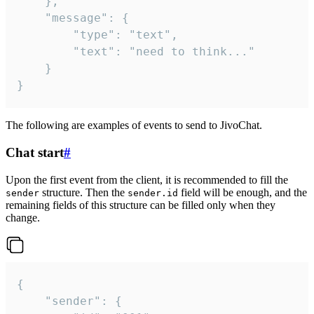
	},

	"message": {

		"type": "text",

		"text": "need to think..."

	}

}
The following are examples of events to send to JivoChat.
Chat start
#
Upon the first event from the client, it is recommended to fill the
structure. Then the
field will be enough, and the
sender
sender.id
remaining fields of this structure can be filled only when they
change.
{

	"sender": {
