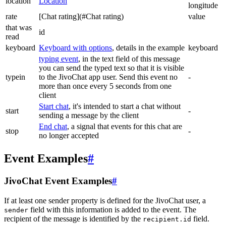
location
Location
longitude
rate
[Chat rating](#Chat rating)
value
that was
id
read
keyboard
Keyboard with options
, details in the example
keyboard
typing event
, in the text field of this message
you can send the typed text so that it is visible
typein
to the JivoChat app user. Send this event no
-
more than once every 5 seconds from one
client
Start chat
, it's intended to start a chat without
start
-
sending a message by the client
End chat
, a signal that events for this chat are
stop
-
no longer accepted
Event Examples
#
JivoChat Event Examples
#
If at least one sender property is defined for the JivoChat user, a
field with this information is added to the event. The
sender
recipient of the message is identified by the
field.
recipient.id