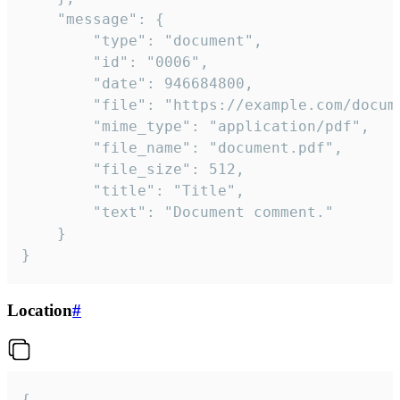
	"message": {

		"type": "document",

		"id": "0006",

		"date": 946684800,

		"file": "https://example.com/document.pdf",

		"mime_type": "application/pdf",

		"file_name": "document.pdf",

		"file_size": 512,

		"title": "Title",

		"text": "Document comment."

	}

}
Location
#
{
