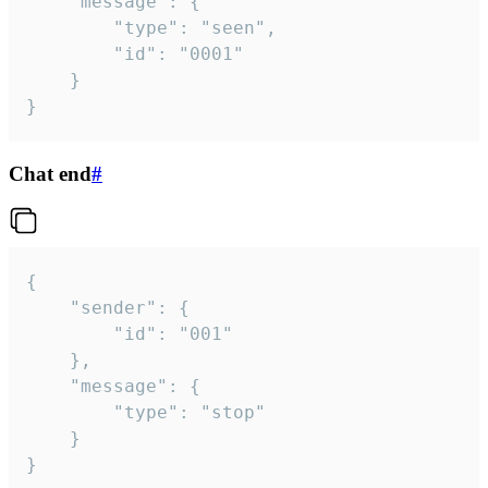
	"message": {

		"type": "seen",

		"id": "0001"

	}

}
Chat end
#
{

	"sender": {

		"id": "001"

	},

	"message": {

		"type": "stop"

	}

}