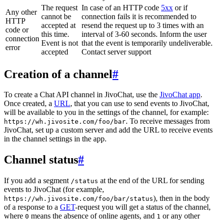
The request
In case of an HTTP code
5xx
or if
Any other
cannot be
connection fails it is recommended to
HTTP
accepted at
resend the request up to 3 times with an
code or
this time.
interval of 3-60 seconds. Inform the user
connection
Event is not
that the event is temporarily undeliverable.
error
accepted
Contact server support
Creation of a channel
#
To create a Chat API channel in JivoChat, use the
JivoChat app
.
Once created, a
URL
, that you can use to send events to JivoChat,
will be available to you in the settings of the channel, for example:
. To receive messages from
https://wh.jivosite.com/foo/bar
JivoChat, set up a custom server and add the URL to receive events
in the channel settings in the app.
Channel status
#
If you add a segment
at the end of the URL for sending
/status
events to JivoChat (for example,
), then in the body
https://wh.jivosite.com/foo/bar/status
of a response to a
GET
-request you will get a status of the channel,
where
means the absence of online agents, and
or any other
0
1