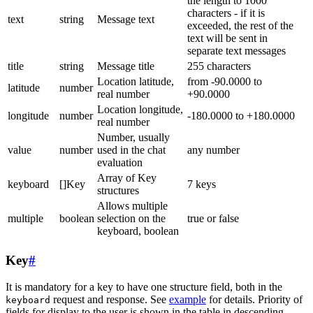
the length to 1000
characters - if it is
text
string
Message text
exceeded, the rest of the
text will be sent in
separate text messages
title
string
Message title
255 characters
Location latitude,
from -90.0000 to
latitude
number
real number
+90.0000
Location longitude,
longitude
number
-180.0000 to +180.0000
real number
Number, usually
value
number
used in the chat
any number
evaluation
Array of Key
keyboard
[]Key
7 keys
structures
Allows multiple
multiple
boolean
selection on the
true or false
keyboard, boolean
Key
#
It is mandatory for a key to have one structure field, both in the
request and response. See
example
for details. Priority of
keyboard
fields for display to the user is shown in the table in descending