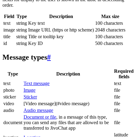
order.
Field
Type
Description
Max size
text
string
Key text
100 characters
image
string
Image URL (https or http scheme)
2048 characters
title
string
Title or tooltip key
100 characters
id
string
Key ID
500 characters
Message types
#
Required
Type
Description
fields
text
Text message
text
photo
Image
file
sticker
Sticker
file
video
[Video message](#video message)
file
audio
Audio message
file
Document or file
, in a message of this type,
document
you can send any files that are allowed to be
file
transferred to JivoChat app
latitude