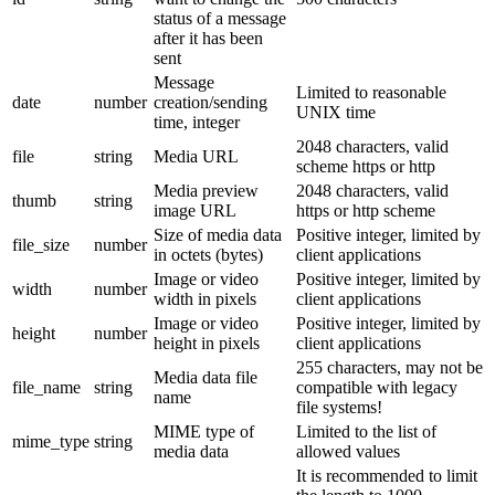
status of a message
after it has been
sent
Message
Limited to reasonable
date
number
creation/sending
UNIX time
time, integer
2048 characters, valid
file
string
Media URL
scheme https or http
Media preview
2048 characters, valid
thumb
string
image URL
https or http scheme
Size of media data
Positive integer, limited by
file_size
number
in octets (bytes)
client applications
Image or video
Positive integer, limited by
width
number
width in pixels
client applications
Image or video
Positive integer, limited by
height
number
height in pixels
client applications
255 characters, may not be
Media data file
file_name
string
compatible with legacy
name
file systems!
MIME type of
Limited to the list of
mime_type
string
media data
allowed values
It is recommended to limit