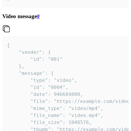
Video message
#
{

	"sender": {

		"id": "001"

	},

	"message": {

		"type": "video",

		"id": "0004",

		"date": 946684800,

		"file": "https://example.com/video.mp4",

		"mime_type": "video/mp4",

		"file_name": "video.mp4",

		"file_size": 1048576,

		"thumb": "https://example.com/video_thumb.png",
