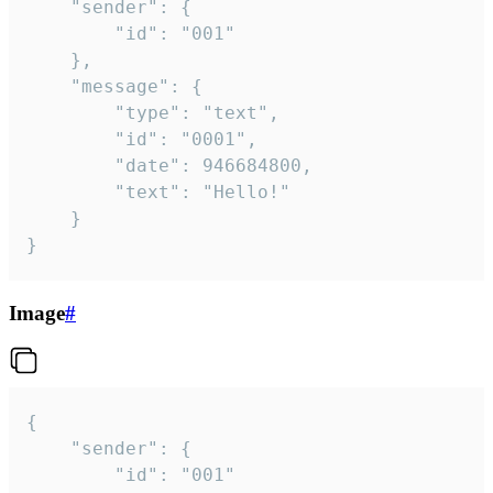
	"sender": {

		"id": "001"

	},

	"message": {

		"type": "text",

		"id": "0001",

		"date": 946684800,

		"text": "Hello!"

	}

}
Image
#
{

	"sender": {

		"id": "001"
