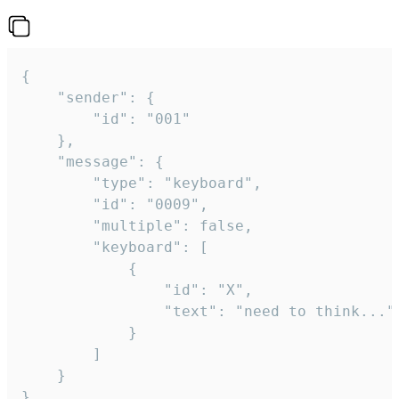
{

	"sender": {

		"id": "001"

	},

	"message": {

		"type": "keyboard",

		"id": "0009",

		"multiple": false,

		"keyboard": [

			{

				"id": "X",

				"text": "need to think..."

			}

		]

	}

}