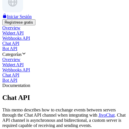
Iniciar Sesión
Regístrese gratis
Overview
Widget API
Webhooks API
Chat API
Bot API
Categorías
Overview
Widget API
Webhooks API
Chat API
Bot API
Documentation
Chat API
This memo describes how to exchange events between servers
through the Chat API channel when integrating with
JivoChat
. Chat
API channel is asynchronous and bidirectional, a custom server is
required capable of receiving and sending events.