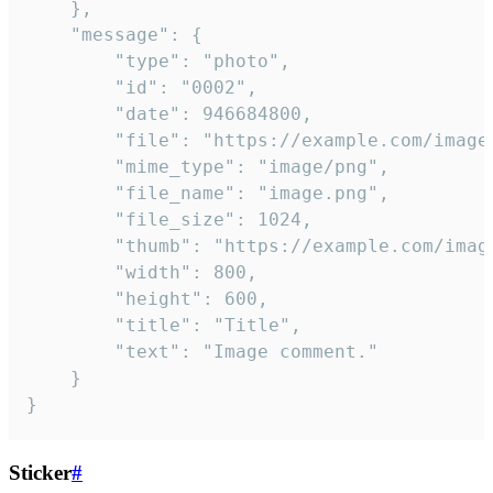
	},

	"message": {

		"type": "photo",

		"id": "0002",

		"date": 946684800,

		"file": "https://example.com/image.png",

		"mime_type": "image/png",

		"file_name": "image.png",

		"file_size": 1024,

		"thumb": "https://example.com/image_thumb.png",

		"width": 800,

		"height": 600,

		"title": "Title",

		"text": "Image comment."

	}

}
Sticker
#