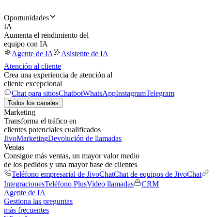
Oportunidades
IA
Aumenta el rendimiento del
equipo con IA
Agente de IA
Asistente de IA
Atención al cliente
Crea una experiencia de atención al
cliente excepcional
Chat para sitios
Chatbot
WhatsApp
Instagram
Telegram
Todos los canales
Marketing
Transforma el tráfico en
clientes potenciales cualificados
JivoMarketing
Devolución de llamadas
Ventas
Consigue más ventas, un mayor valor medio
de los pedidos y una mayor base de clientes
Teléfono empresarial de JivoChat
Chat de equipos de JivoChat
Integraciones
Teléfono Plus
Video llamadas
CRM
Agente de IA
Gestiona las preguntas
más frecuentes