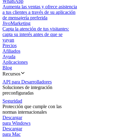
WhatsApp
Aumenta las ventas y ofrece asistencia
a tus clientes a través de su aplicación
de mensajería preferida
JivoMarketing
Capta la atención de tus visitantes:
capta su interés antes de que se
vayan
Precios
Afiliados
Ayuda
Aplicaciones
Blog
Recursos
API para Desarrolladores
Soluciones de integración
preconfiguradas
Seguridad
Protección que cumple con las
normas internacionales
Descargar
para Windows
Descargar
para Mac