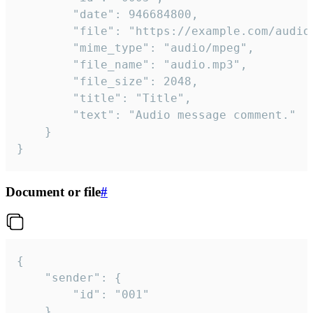
		"date": 946684800,

		"file": "https://example.com/audio.mp3",

		"mime_type": "audio/mpeg",

		"file_name": "audio.mp3",

		"file_size": 2048,

		"title": "Title",

		"text": "Audio message comment."

	}

}
Document or file
#
{

	"sender": {

		"id": "001"

	},
