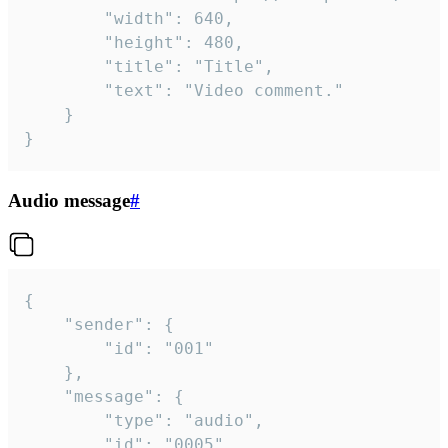
		"width": 640,

		"height": 480,

		"title": "Title",

		"text": "Video comment."

	}

}
Audio message
#
{

	"sender": {

		"id": "001"

	},

	"message": {

		"type": "audio",

		"id": "0005",
