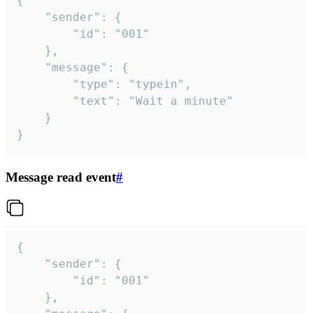
{

	"sender": {

		"id": "001"

	},

	"message": {

		"type": "typein",

		"text": "Wait a minute"

	}

}
Message read event
#
{

	"sender": {

		"id": "001"

	},
