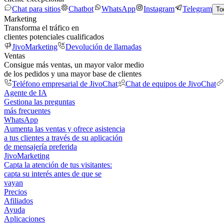
Chat para sitios
Chatbot
WhatsApp
Instagram
Telegram
To
Marketing
Transforma el tráfico en
clientes potenciales cualificados
JivoMarketing
Devolución de llamadas
Ventas
Consigue más ventas, un mayor valor medio
de los pedidos y una mayor base de clientes
Teléfono empresarial de JivoChat
Chat de equipos de JivoChat
Agente de IA
Gestiona las preguntas
más frecuentes
WhatsApp
Aumenta las ventas y ofrece asistencia
a tus clientes a través de su aplicación
de mensajería preferida
JivoMarketing
Capta la atención de tus visitantes:
capta su interés antes de que se
vayan
Precios
Afiliados
Ayuda
Aplicaciones