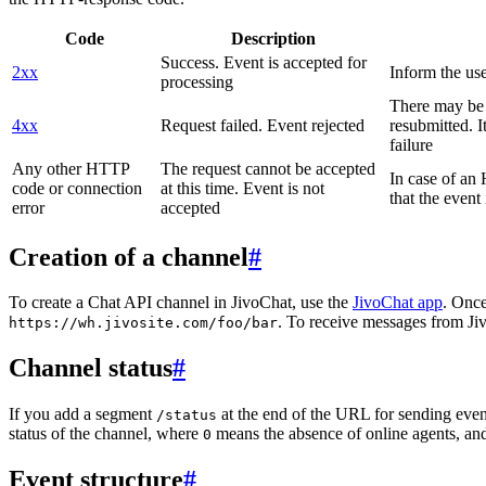
Code
Description
Success. Event is accepted for
2xx
Inform the use
processing
There may be a
4xx
Request failed. Event rejected
resubmitted. I
failure
Any other HTTP
The request cannot be accepted
In case of a
code or connection
at this time. Event is not
that the event
error
accepted
Creation of a channel
#
To create a Chat API channel in JivoChat, use the
JivoChat app
. Once
. To receive messages from Jiv
https://wh.jivosite.com/foo/bar
Channel status
#
If you add a segment
at the end of the URL for sending even
/status
status of the channel, where
means the absence of online agents, a
0
Event structure
#