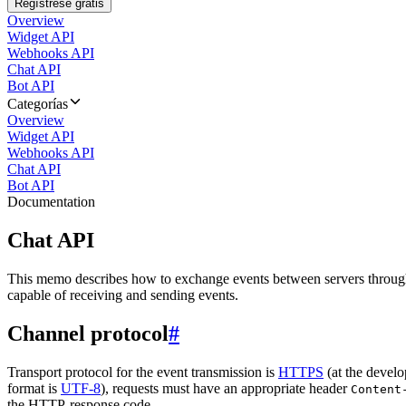
Regístrese gratis
Overview
Widget API
Webhooks API
Chat API
Bot API
Categorías
Overview
Widget API
Webhooks API
Chat API
Bot API
Documentation
Chat API
This memo describes how to exchange events between servers throug
capable of receiving and sending events.
Channel protocol
#
Transport protocol for the event transmission is
HTTPS
(at the develo
format is
UTF-8
), requests must have an appropriate header
Content
the HTTP-response code.