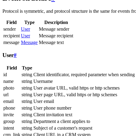
Protocol is symmetric, and protocol structure is the same for events fr
Field
Type
Description
sender
User
Message sender
recipient
User
Message recipient
message
Message
Message text
User
#
Field
Type
id
string
Client identificator, required parameter when sending
name
string
Username
photo
string
User avatar URL, valid https or http schemes
url
string
User page URL, valid https or http schemes
email
string
User email
phone
string
User phone number
invite
string
Client invitation text
group
string
Department a client applies to
intent
string
Subject of a customer's request
crm_link
string
Client URL in a CRM system