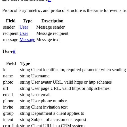
Protocol is symmetric, and protocol structure is the same for events fr
Field
Type
Description
sender
User
Message sender
recipient
User
Message recipient
message
Message
Message text
User
#
Field
Type
id
string
Client identificator, required parameter when sending
name
string
Username
photo
string
User avatar URL, valid https or http schemes
url
string
User page URL, valid https or http schemes
email
string
User email
phone
string
User phone number
invite
string
Client invitation text
group
string
Department a client applies to
intent
string
Subject of a customer's request
crm_link
string
Client URL in a CRM system