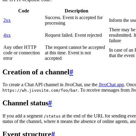
Code
Description
Success. Event is accepted for
2xx
Inform the use
processing
There may be a
4xx
Request failed. Event rejected
resubmitted. I
failure
Any other HTTP
The request cannot be accepted
In case of a
code or connection
at this time. Event is not
that the event
error
accepted
Creation of a channel
#
To create a Chat API channel in JivoChat, use the
JivoChat app
. Once
. To receive messages from Jiv
https://wh.jivosite.com/foo/bar
Channel status
#
If you add a segment
at the end of the URL for sending even
/status
status of the channel, where
means the absence of online agents, a
0
Event structure
#