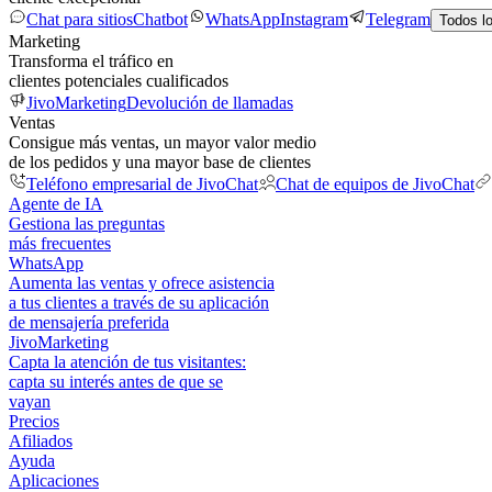
Chat para sitios
Chatbot
WhatsApp
Instagram
Telegram
Todos l
Marketing
Transforma el tráfico en
clientes potenciales cualificados
JivoMarketing
Devolución de llamadas
Ventas
Consigue más ventas, un mayor valor medio
de los pedidos y una mayor base de clientes
Teléfono empresarial de JivoChat
Chat de equipos de JivoChat
Agente de IA
Gestiona las preguntas
más frecuentes
WhatsApp
Aumenta las ventas y ofrece asistencia
a tus clientes a través de su aplicación
de mensajería preferida
JivoMarketing
Capta la atención de tus visitantes:
capta su interés antes de que se
vayan
Precios
Afiliados
Ayuda
Aplicaciones