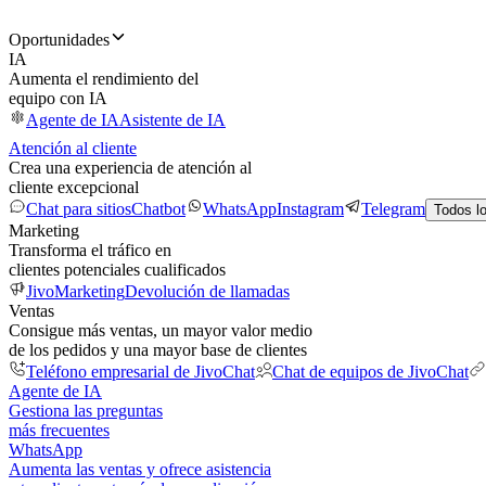
Oportunidades
IA
Aumenta el rendimiento del
equipo con IA
Agente de IA
Asistente de IA
Atención al cliente
Crea una experiencia de atención al
cliente excepcional
Chat para sitios
Chatbot
WhatsApp
Instagram
Telegram
Todos l
Marketing
Transforma el tráfico en
clientes potenciales cualificados
JivoMarketing
Devolución de llamadas
Ventas
Consigue más ventas, un mayor valor medio
de los pedidos y una mayor base de clientes
Teléfono empresarial de JivoChat
Chat de equipos de JivoChat
Agente de IA
Gestiona las preguntas
más frecuentes
WhatsApp
Aumenta las ventas y ofrece asistencia