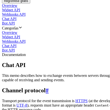
Regístrese gratis
Overview
Widget API
Webhooks API
Chat API
Bot API
Categorías
Overview
Widget API
Webhooks API
Chat API
Bot API
Documentation
Chat API
This memo describes how to exchange events between servers throug
capable of receiving and sending events.
Channel protocol
#
Transport protocol for the event transmission is
HTTPS
(at the develo
format is
UTF-8
), requests must have an appropriate header
Content
the HTTP-response code.