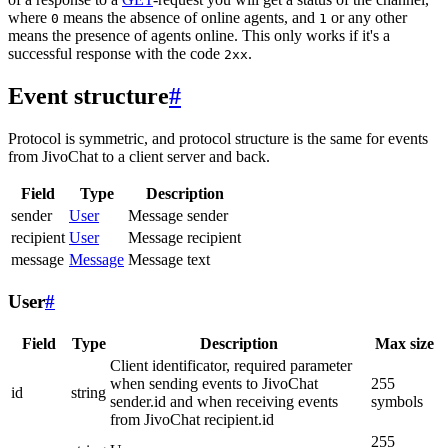
where
means the absence of online agents, and
or any other
0
1
means the presence of agents online. This only works if it's a
successful response with the code
.
2xx
Event structure
#
Protocol is symmetric, and protocol structure is the same for events
from JivoChat to a client server and back.
Field
Type
Description
sender
User
Message sender
recipient
User
Message recipient
message
Message
Message text
User
#
Field
Type
Description
Max size
Client identificator, required parameter
when sending events to JivoChat
255
id
string
sender.id and when receiving events
symbols
from JivoChat recipient.id
255