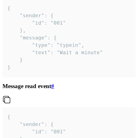
{

	"sender": {

		"id": "001"

	},

	"message": {

		"type": "typein",

		"text": "Wait a minute"

	}

}
Message read event
#
{

	"sender": {

		"id": "001"
