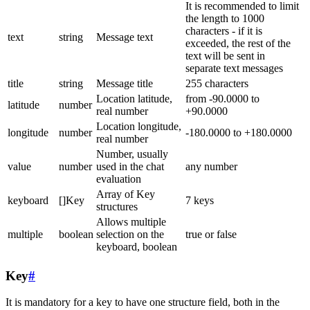
It is recommended to limit
the length to 1000
characters - if it is
text
string
Message text
exceeded, the rest of the
text will be sent in
separate text messages
title
string
Message title
255 characters
Location latitude,
from -90.0000 to
latitude
number
real number
+90.0000
Location longitude,
longitude
number
-180.0000 to +180.0000
real number
Number, usually
value
number
used in the chat
any number
evaluation
Array of Key
keyboard
[]Key
7 keys
structures
Allows multiple
multiple
boolean
selection on the
true or false
keyboard, boolean
Key
#
It is mandatory for a key to have one structure field, both in the