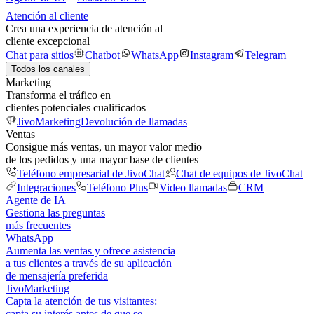
Atención al cliente
Crea una experiencia de atención al
cliente excepcional
Chat para sitios
Chatbot
WhatsApp
Instagram
Telegram
Todos los canales
Marketing
Transforma el tráfico en
clientes potenciales cualificados
JivoMarketing
Devolución de llamadas
Ventas
Consigue más ventas, un mayor valor medio
de los pedidos y una mayor base de clientes
Teléfono empresarial de JivoChat
Chat de equipos de JivoChat
Integraciones
Teléfono Plus
Video llamadas
CRM
Agente de IA
Gestiona las preguntas
más frecuentes
WhatsApp
Aumenta las ventas y ofrece asistencia
a tus clientes a través de su aplicación
de mensajería preferida
JivoMarketing
Capta la atención de tus visitantes:
capta su interés antes de que se