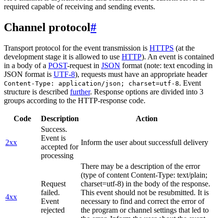
required capable of receiving and sending events.
Channel protocol
#
Transport protocol for the event transmission is
HTTPS
(at the
development stage it is allowed to use
HTTP
). An event is contained
in a body of a
POST
-request in
JSON
format (note: text encoding in
JSON format is
UTF-8
), requests must have an appropriate header
. Event
Content-Type: application/json; charset=utf-8
structure is described
further
. Response options are divided into 3
groups according to the HTTP-response code.
Code
Description
Action
Success.
Event is
2xx
Inform the user about successfull delivery
accepted for
processing
There may be a description of the error
(type of content Content-Type: text/plain;
Request
charset=utf-8) in the body of the response.
failed.
This event should not be resubmitted. It is
4xx
Event
necessary to find and correct the error of
rejected
the program or channel settings that led to