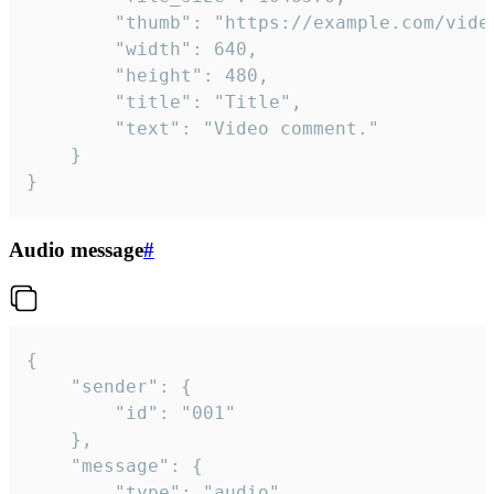
		"thumb": "https://example.com/video_thumb.png",

		"width": 640,

		"height": 480,

		"title": "Title",

		"text": "Video comment."

	}

}
Audio message
#
{

	"sender": {

		"id": "001"

	},

	"message": {

		"type": "audio",
