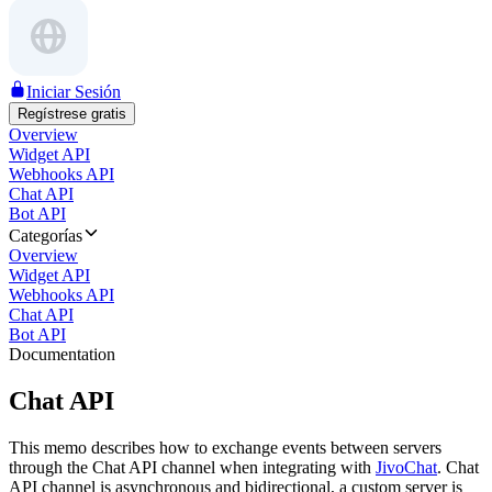
Iniciar Sesión
Regístrese gratis
Overview
Widget API
Webhooks API
Chat API
Bot API
Categorías
Overview
Widget API
Webhooks API
Chat API
Bot API
Documentation
Chat API
This memo describes how to exchange events between servers
through the Chat API channel when integrating with
JivoChat
. Chat
API channel is asynchronous and bidirectional, a custom server is