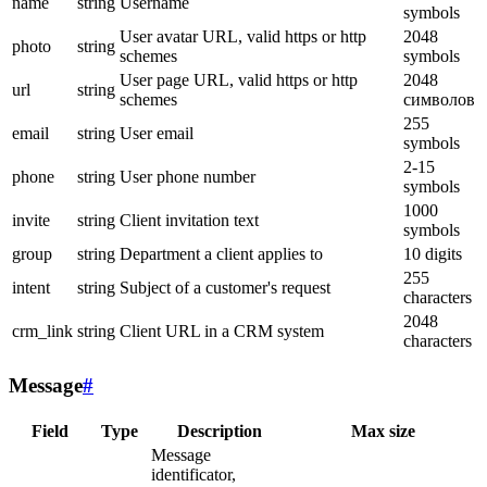
name
string
Username
symbols
User avatar URL, valid https or http
2048
photo
string
schemes
symbols
User page URL, valid https or http
2048
url
string
schemes
символов
255
email
string
User email
symbols
2-15
phone
string
User phone number
symbols
1000
invite
string
Client invitation text
symbols
group
string
Department a client applies to
10 digits
255
intent
string
Subject of a customer's request
characters
2048
crm_link
string
Client URL in a CRM system
characters
Message
#
Field
Type
Description
Max size
Message
identificator,