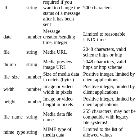
required if you
id
string
want to change the
500 characters
status of a message
after it has been
sent
Message
Limited to reasonable
date
number
creation/sending
UNIX time
time, integer
2048 characters, valid
file
string
Media URL
scheme https or http
Media preview
2048 characters, valid
thumb
string
image URL
https or http scheme
Size of media data
Positive integer, limited by
file_size
number
in octets (bytes)
client applications
Image or video
Positive integer, limited by
width
number
width in pixels
client applications
Image or video
Positive integer, limited by
height
number
height in pixels
client applications
255 characters, may not be
Media data file
file_name
string
compatible with legacy
name
file systems!
MIME type of
Limited to the list of
mime_type
string
media data
allowed values