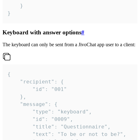
	}

}
Keyboard with answer options
#
The keyboard can only be sent from a JivoChat app user to a client:
{

	"recipient": {

		"id": "001"

	},

	"message": {

		"type": "keyboard",

		"id": "0009",

		"title": "Questionnaire",

		"text": "To be or not to be?",
