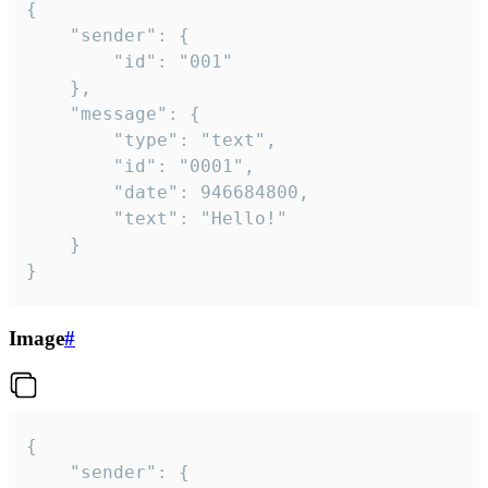
{

	"sender": {

		"id": "001"

	},

	"message": {

		"type": "text",

		"id": "0001",

		"date": 946684800,

		"text": "Hello!"

	}

}
Image
#
{

	"sender": {
