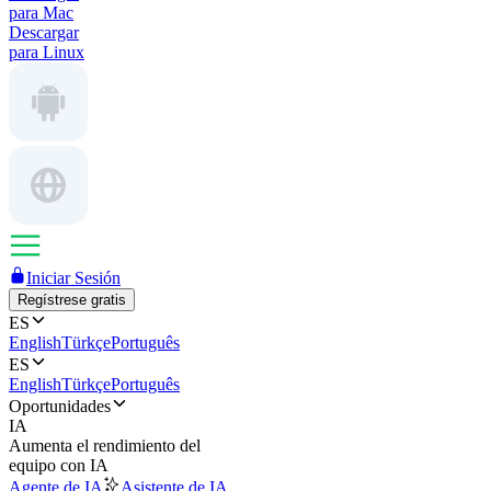
para Mac
Descargar
para Linux
Iniciar Sesión
Regístrese gratis
ES
English
Türkçe
Português
ES
English
Türkçe
Português
Oportunidades
IA
Aumenta el rendimiento del
equipo con IA
Agente de IA
Asistente de IA