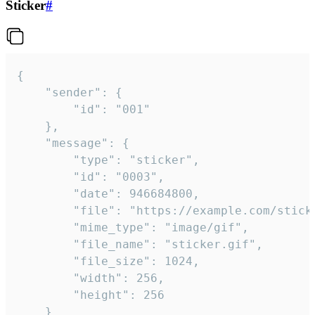
Sticker
#
{

	"sender": {

		"id": "001"

	},

	"message": {

		"type": "sticker",

		"id": "0003",

		"date": 946684800,

		"file": "https://example.com/sticker.gif",

		"mime_type": "image/gif",

		"file_name": "sticker.gif",

		"file_size": 1024,

		"width": 256,

		"height": 256

	}
