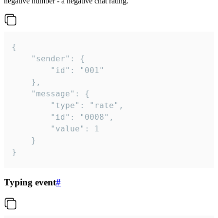
negative number - a negative chat rating.
{

	"sender": {

		"id": "001"

	},

	"message": {

		"type": "rate",

		"id": "0008",

		"value": 1

	}

}
Typing event
#