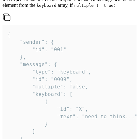
element from the
array, if
:
keyboard
multiple != true
{

	"sender": {

		"id": "001"

	},

	"message": {

		"type": "keyboard",

		"id": "0009",

		"multiple": false,

		"keyboard": [

			{

				"id": "X",

				"text": "need to think..."

			}

		]

	}
