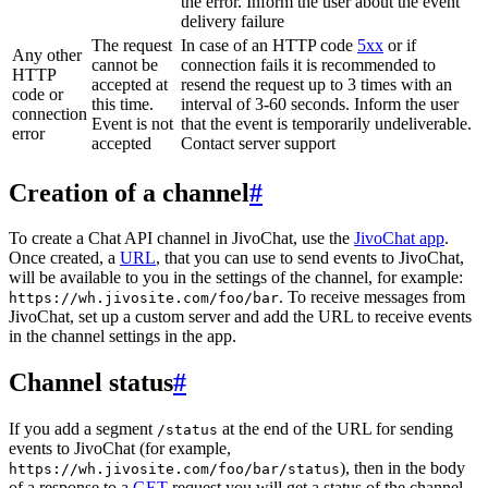
the error. Inform the user about the event
delivery failure
The request
In case of an HTTP code
5xx
or if
Any other
cannot be
connection fails it is recommended to
HTTP
accepted at
resend the request up to 3 times with an
code or
this time.
interval of 3-60 seconds. Inform the user
connection
Event is not
that the event is temporarily undeliverable.
error
accepted
Contact server support
Creation of a channel
#
To create a Chat API channel in JivoChat, use the
JivoChat app
.
Once created, a
URL
, that you can use to send events to JivoChat,
will be available to you in the settings of the channel, for example:
. To receive messages from
https://wh.jivosite.com/foo/bar
JivoChat, set up a custom server and add the URL to receive events
in the channel settings in the app.
Channel status
#
If you add a segment
at the end of the URL for sending
/status
events to JivoChat (for example,
), then in the body
https://wh.jivosite.com/foo/bar/status
of a response to a
GET
-request you will get a status of the channel,