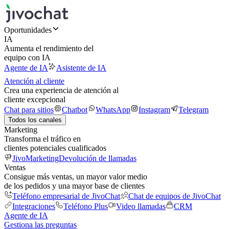
Oportunidades
IA
Aumenta el rendimiento del
equipo con IA
Agente de IA
Asistente de IA
Atención al cliente
Crea una experiencia de atención al
cliente excepcional
Chat para sitios
Chatbot
WhatsApp
Instagram
Telegram
Todos los canales
Marketing
Transforma el tráfico en
clientes potenciales cualificados
JivoMarketing
Devolución de llamadas
Ventas
Consigue más ventas, un mayor valor medio
de los pedidos y una mayor base de clientes
Teléfono empresarial de JivoChat
Chat de equipos de JivoChat
Integraciones
Teléfono Plus
Video llamadas
CRM
Agente de IA
Gestiona las preguntas