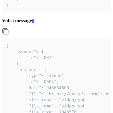
}
Video message
#
{

	"sender": {

		"id": "001"

	},

	"message": {

		"type": "video",

		"id": "0004",

		"date": 946684800,

		"file": "https://example.com/video.mp4",

		"mime_type": "video/mp4",

		"file_name": "video.mp4",

		"file_size": 1048576,
