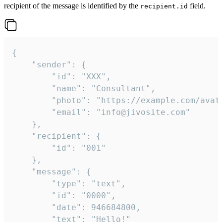
recipient of the message is identified by the
field.
recipient.id
{

	"sender": {

		"id": "XXX",

		"name": "Consultant",

		"photo": "https://example.com/avatar.png",

		"email": "info@jivosite.com"

	},

	"recipient": {

		"id": "001"

	},

	"message": {

		"type": "text",

		"id": "0000",

		"date": 946684800,

		"text": "Hello!"
