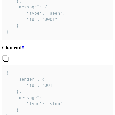
	},

	"message": {

		"type": "seen",

		"id": "0001"

	}

}
Chat end
#
{

	"sender": {

		"id": "001"

	},

	"message": {

		"type": "stop"

	}
