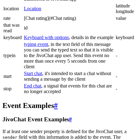
latitude
location
Location
longitude
rate
[Chat rating](#Chat rating)
value
that was
id
read
keyboard
Keyboard with options
, details in the example
keyboard
typing event
, in the text field of this message
you can send the typed text so that it is visible
typein
to the JivoChat app user. Send this event no
-
more than once every 5 seconds from one
client
Start chat
, it's intended to start a chat without
start
-
sending a message by the client
End chat
, a signal that events for this chat are
stop
-
no longer accepted
Event Examples
#
JivoChat Event Examples
#
If at least one sender property is defined for the JivoChat user, a
field with this information is added to the event. The
sender