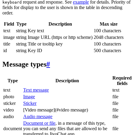
request and response. See
example
for details. Priority of
keyboard
fields for display to the user is shown in the table in descending
order.
Field
Type
Description
Max size
text
string
Key text
100 characters
image
string
Image URL (https or http scheme)
2048 characters
title
string
Title or tooltip key
100 characters
id
string
Key ID
500 characters
Message types
#
Required
Type
Description
fields
text
Text message
text
photo
Image
file
sticker
Sticker
file
video
[Video message](#video message)
file
audio
Audio message
file
Document or file
, in a message of this type,
document
you can send any files that are allowed to be
file
transferred to JivoChat app