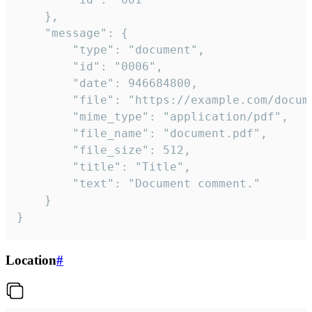
	},

	"message": {

		"type": "document",

		"id": "0006",

		"date": 946684800,

		"file": "https://example.com/document.pdf",

		"mime_type": "application/pdf",

		"file_name": "document.pdf",

		"file_size": 512,

		"title": "Title",

		"text": "Document comment."

	}

}
Location
#