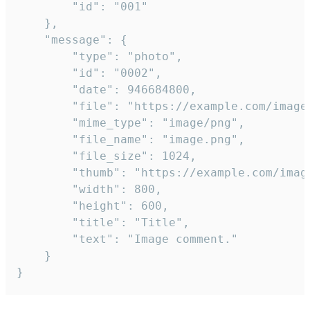
		"id": "001"

	},

	"message": {

		"type": "photo",

		"id": "0002",

		"date": 946684800,

		"file": "https://example.com/image.png",

		"mime_type": "image/png",

		"file_name": "image.png",

		"file_size": 1024,

		"thumb": "https://example.com/image_thumb.png",

		"width": 800,

		"height": 600,

		"title": "Title",

		"text": "Image comment."

	}

}