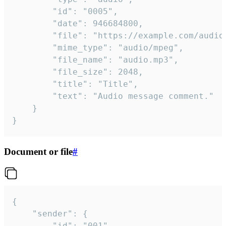
		"id": "0005",

		"date": 946684800,

		"file": "https://example.com/audio.mp3",

		"mime_type": "audio/mpeg",

		"file_name": "audio.mp3",

		"file_size": 2048,

		"title": "Title",

		"text": "Audio message comment."

	}

}
Document or file
#
{

	"sender": {

		"id": "001"
