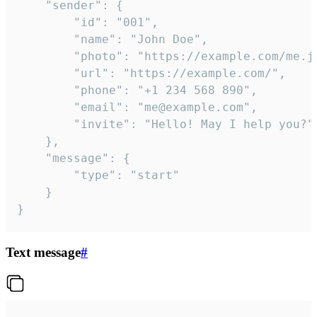
	"sender": {

		"id": "001",

		"name": "John Doe",

		"photo": "https://example.com/me.jpg",

		"url": "https://example.com/",

		"phone": "+1 234 568 890",

		"email": "me@example.com",

		"invite": "Hello! May I help you?"

	},

	"message": {

		"type": "start"

	}

}
Text message
#