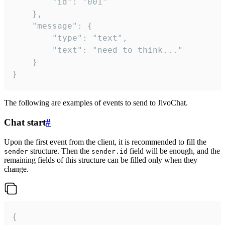
		"id": "001"

	},

	"message": {

		"type": "text",

		"text": "need to think..."

	}

}
The following are examples of events to send to JivoChat.
Chat start
#
Upon the first event from the client, it is recommended to fill the
structure. Then the
field will be enough, and the
sender
sender.id
remaining fields of this structure can be filled only when they
change.
{
