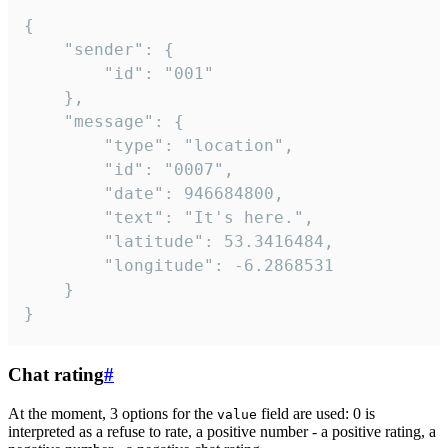
{

	"sender": {

		"id": "001"

	},

	"message": {

		"type": "location",

		"id": "0007",

		"date": 946684800,

		"text": "It's here.",

		"latitude": 53.3416484,

		"longitude": -6.2868531

	}

}
Chat rating
#
At the moment, 3 options for the
field are used: 0 is
value
interpreted as a refuse to rate, a positive number - a positive rating, a