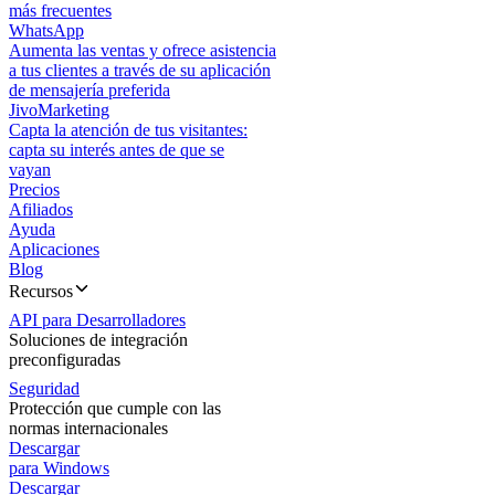
más frecuentes
WhatsApp
Aumenta las ventas y ofrece asistencia
a tus clientes a través de su aplicación
de mensajería preferida
JivoMarketing
Capta la atención de tus visitantes:
capta su interés antes de que se
vayan
Precios
Afiliados
Ayuda
Aplicaciones
Blog
Recursos
API para Desarrolladores
Soluciones de integración
preconfiguradas
Seguridad
Protección que cumple con las
normas internacionales
Descargar
para Windows
Descargar