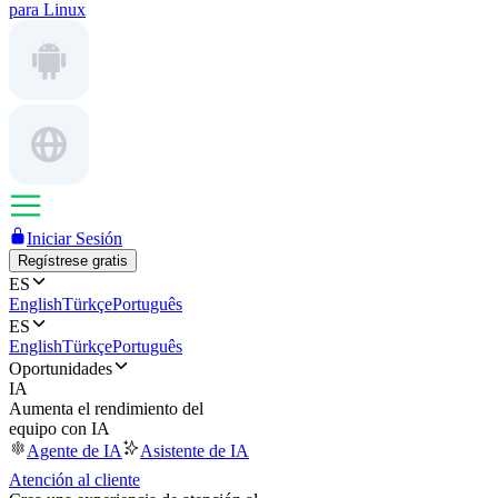
para Linux
Iniciar Sesión
Regístrese gratis
ES
English
Türkçe
Português
ES
English
Türkçe
Português
Oportunidades
IA
Aumenta el rendimiento del
equipo con IA
Agente de IA
Asistente de IA
Atención al cliente