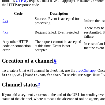
format is
UTF-8
), requests must have an appropriate header
Content
the HTTP-response code.
Code
Description
Success. Event is accepted for
2xx
Inform the use
processing
There may be a
4xx
Request failed. Event rejected
resubmitted. I
failure
Any other HTTP
The request cannot be accepted
In case of a
code or connection
at this time. Event is not
that the event
error
accepted
Creation of a channel
#
To create a Chat API channel in JivoChat, use the
JivoChat app
. Once
. To receive messages from Jiv
https://wh.jivosite.com/foo/bar
Channel status
#
If you add a segment
at the end of the URL for sending even
/status
status of the channel, where
means the absence of online agents, a
0