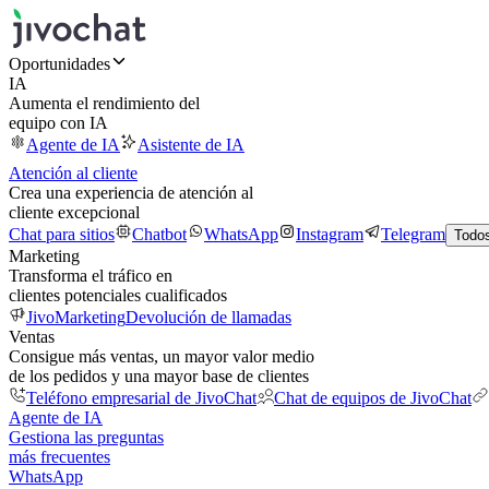
Oportunidades
IA
Aumenta el rendimiento del
equipo con IA
Agente de IA
Asistente de IA
Atención al cliente
Crea una experiencia de atención al
cliente excepcional
Chat para sitios
Chatbot
WhatsApp
Instagram
Telegram
Todos
Marketing
Transforma el tráfico en
clientes potenciales cualificados
JivoMarketing
Devolución de llamadas
Ventas
Consigue más ventas, un mayor valor medio
de los pedidos y una mayor base de clientes
Teléfono empresarial de JivoChat
Chat de equipos de JivoChat
Agente de IA
Gestiona las preguntas
más frecuentes
WhatsApp