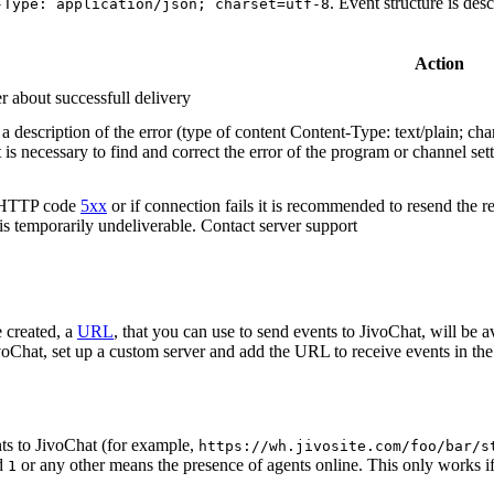
. Event structure is des
-Type: application/json; charset=utf-8
Action
r about successfull delivery
 description of the error (type of content Content-Type: text/plain; cha
t is necessary to find and correct the error of the program or channel sett
n HTTP code
5xx
or if connection fails it is recommended to resend the r
 is temporarily undeliverable. Contact server support
 created, a
URL
, that you can use to send events to JivoChat, will be a
oChat, set up a custom server and add the URL to receive events in the 
ts to JivoChat (for example,
https://wh.jivosite.com/foo/bar/s
nd
or any other means the presence of agents online. This only works if
1