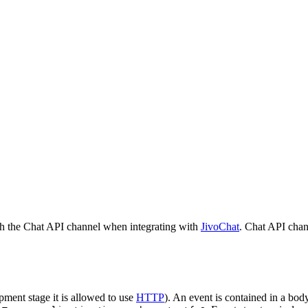
h the Chat API channel when integrating with
JivoChat
. Chat API chan
pment stage it is allowed to use
HTTP
). An event is contained in a bod