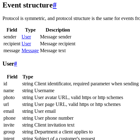
Event structure
#
Protocol is symmetric, and protocol structure is the same for events fr
Field
Type
Description
sender
User
Message sender
recipient
User
Message recipient
message
Message
Message text
User
#
Field
Type
id
string
Client identificator, required parameter when sending
name
string
Username
photo
string
User avatar URL, valid https or http schemes
url
string
User page URL, valid https or http schemes
email
string
User email
phone
string
User phone number
invite
string
Client invitation text
group
string
Department a client applies to
intent
string
Subject of a customer's request