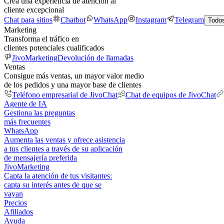
Crea una experiencia de atención al
cliente excepcional
Chat para sitios
Chatbot
WhatsApp
Instagram
Telegram
Todos
Marketing
Transforma el tráfico en
clientes potenciales cualificados
JivoMarketing
Devolución de llamadas
Ventas
Consigue más ventas, un mayor valor medio
de los pedidos y una mayor base de clientes
Teléfono empresarial de JivoChat
Chat de equipos de JivoChat
Agente de IA
Gestiona las preguntas
más frecuentes
WhatsApp
Aumenta las ventas y ofrece asistencia
a tus clientes a través de su aplicación
de mensajería preferida
JivoMarketing
Capta la atención de tus visitantes:
capta su interés antes de que se
vayan
Precios
Afiliados
Ayuda