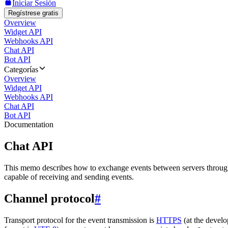
Iniciar Sesión
Regístrese gratis
Overview
Widget API
Webhooks API
Chat API
Bot API
Categorías
Overview
Widget API
Webhooks API
Chat API
Bot API
Documentation
Chat API
This memo describes how to exchange events between servers throug
capable of receiving and sending events.
Channel protocol
#
Transport protocol for the event transmission is
HTTPS
(at the develo