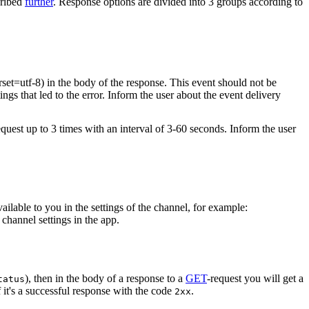
cribed
further
. Response options are divided into 3 groups according to
rset=utf-8) in the body of the response. This event should not be
ings that led to the error. Inform the user about the event delivery
equest up to 3 times with an interval of 3-60 seconds. Inform the user
vailable to you in the settings of the channel, for example:
channel settings in the app.
), then in the body of a response to a
GET
-request you will get a
tatus
 it's a successful response with the code
.
2xx