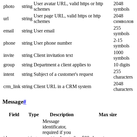
User avatar URL, valid https or http
2048
photo
string
schemes
symbols
User page URL, valid https or http
2048
url
string
schemes
символов
255
email
string
User email
symbols
2-15
phone
string
User phone number
symbols
1000
invite
string
Client invitation text
symbols
group
string
Department a client applies to
10 digits
255
intent
string
Subject of a customer's request
characters
2048
crm_link
string
Client URL in a CRM system
characters
Message
#
Field
Type
Description
Max size
Message
identificator,
required if you