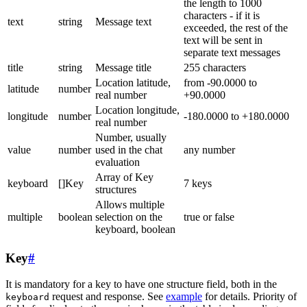
the length to 1000
characters - if it is
text
string
Message text
exceeded, the rest of the
text will be sent in
separate text messages
title
string
Message title
255 characters
Location latitude,
from -90.0000 to
latitude
number
real number
+90.0000
Location longitude,
longitude
number
-180.0000 to +180.0000
real number
Number, usually
value
number
used in the chat
any number
evaluation
Array of Key
keyboard
[]Key
7 keys
structures
Allows multiple
multiple
boolean
selection on the
true or false
keyboard, boolean
Key
#
It is mandatory for a key to have one structure field, both in the
request and response. See
example
for details. Priority of
keyboard