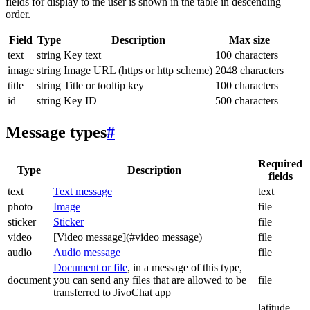
fields for display to the user is shown in the table in descending
order.
Field
Type
Description
Max size
text
string
Key text
100 characters
image
string
Image URL (https or http scheme)
2048 characters
title
string
Title or tooltip key
100 characters
id
string
Key ID
500 characters
Message types
#
Required
Type
Description
fields
text
Text message
text
photo
Image
file
sticker
Sticker
file
video
[Video message](#video message)
file
audio
Audio message
file
Document or file
, in a message of this type,
document
you can send any files that are allowed to be
file
transferred to JivoChat app
latitude