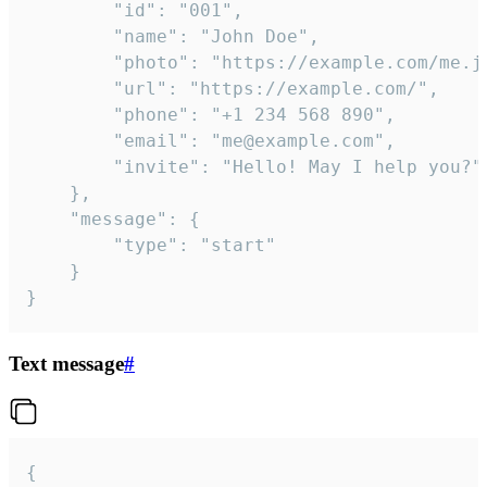
		"id": "001",

		"name": "John Doe",

		"photo": "https://example.com/me.jpg",

		"url": "https://example.com/",

		"phone": "+1 234 568 890",

		"email": "me@example.com",

		"invite": "Hello! May I help you?"

	},

	"message": {

		"type": "start"

	}

}
Text message
#
{
