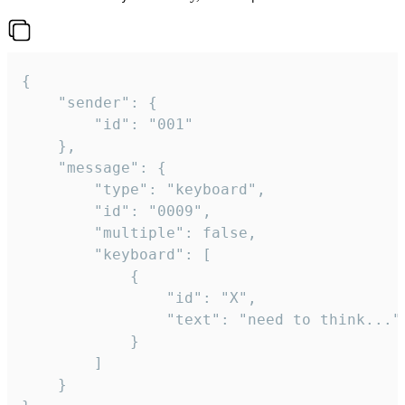
{

	"sender": {

		"id": "001"

	},

	"message": {

		"type": "keyboard",

		"id": "0009",

		"multiple": false,

		"keyboard": [

			{

				"id": "X",

				"text": "need to think..."

			}

		]

	}
