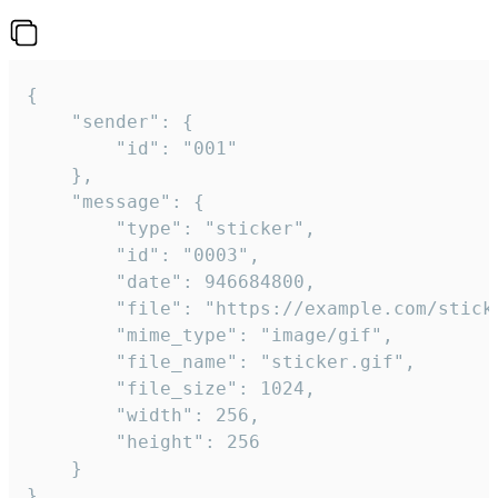
{

	"sender": {

		"id": "001"

	},

	"message": {

		"type": "sticker",

		"id": "0003",

		"date": 946684800,

		"file": "https://example.com/sticker.gif",

		"mime_type": "image/gif",

		"file_name": "sticker.gif",

		"file_size": 1024,

		"width": 256,

		"height": 256

	}

}