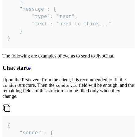
	},

	"message": {

		"type": "text",

		"text": "need to think..."

	}

}
The following are examples of events to send to JivoChat.
Chat start
#
Upon the first event from the client, it is recommended to fill the
structure. Then the
field will be enough, and the
sender
sender.id
remaining fields of this structure can be filled only when they
change.
{

	"sender": {
