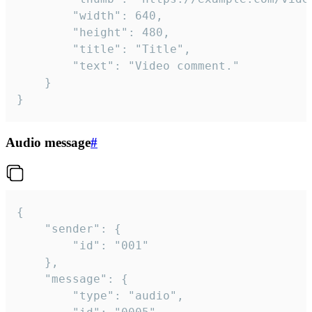
		"width": 640,

		"height": 480,

		"title": "Title",

		"text": "Video comment."

	}

}
Audio message
#
{

	"sender": {

		"id": "001"

	},

	"message": {

		"type": "audio",
