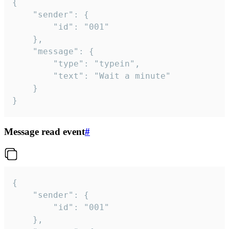
{

	"sender": {

		"id": "001"

	},

	"message": {

		"type": "typein",

		"text": "Wait a minute"

	}

}
Message read event
#
{

	"sender": {

		"id": "001"

	},
