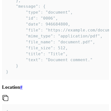
	},

	"message": {

		"type": "document",

		"id": "0006",

		"date": 946684800,

		"file": "https://example.com/document.pdf",

		"mime_type": "application/pdf",

		"file_name": "document.pdf",

		"file_size": 512,

		"title": "Title",

		"text": "Document comment."

	}

}
Location
#