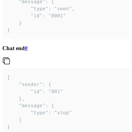
	"message": {

		"type": "seen",

		"id": "0001"

	}

}
Chat end
#
{

	"sender": {

		"id": "001"

	},

	"message": {

		"type": "stop"

	}

}