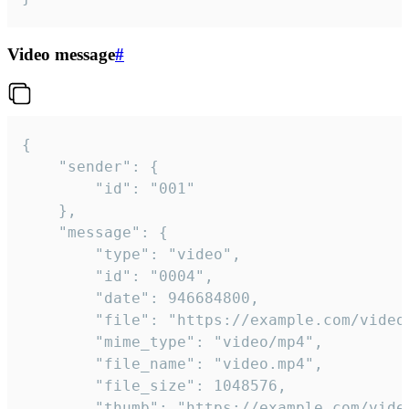
Video message
#
{

	"sender": {

		"id": "001"

	},

	"message": {

		"type": "video",

		"id": "0004",

		"date": 946684800,

		"file": "https://example.com/video.mp4",

		"mime_type": "video/mp4",

		"file_name": "video.mp4",

		"file_size": 1048576,

		"thumb": "https://example.com/video_thumb.png",
