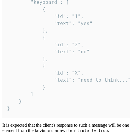
		"keyboard": [

			{

				"id": "1",

				"text": "yes"

			},

			{

				"id": "2",

				"text": "no"

			},

			{

				"id": "X",

				"text": "need to think..."

			}

		]

	}

}
It is expected that the client's response to such a message will be one
element from the
array, if
:
keyboard
multiple != true