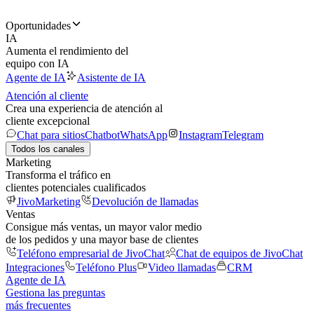
Oportunidades
IA
Aumenta el rendimiento del
equipo con IA
Agente de IA
Asistente de IA
Atención al cliente
Crea una experiencia de atención al
cliente excepcional
Chat para sitios
Chatbot
WhatsApp
Instagram
Telegram
Todos los canales
Marketing
Transforma el tráfico en
clientes potenciales cualificados
JivoMarketing
Devolución de llamadas
Ventas
Consigue más ventas, un mayor valor medio
de los pedidos y una mayor base de clientes
Teléfono empresarial de JivoChat
Chat de equipos de JivoChat
Integraciones
Teléfono Plus
Video llamadas
CRM
Agente de IA
Gestiona las preguntas
más frecuentes