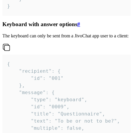
}
Keyboard with answer options
#
The keyboard can only be sent from a JivoChat app user to a client:
{

	"recipient": {

		"id": "001"

	},

	"message": {

		"type": "keyboard",

		"id": "0009",

		"title": "Questionnaire",

		"text": "To be or not to be?",

		"multiple": false,
