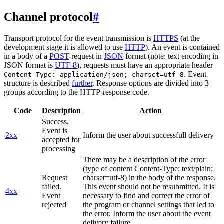
Channel protocol
#
Transport protocol for the event transmission is
HTTPS
(at the
development stage it is allowed to use
HTTP
). An event is contained
in a body of a
POST
-request in
JSON
format (note: text encoding in
JSON format is
UTF-8
), requests must have an appropriate header
. Event
Content-Type: application/json; charset=utf-8
structure is described
further
. Response options are divided into 3
groups according to the HTTP-response code.
Code
Description
Action
Success.
Event is
2xx
Inform the user about successfull delivery
accepted for
processing
There may be a description of the error
(type of content Content-Type: text/plain;
Request
charset=utf-8) in the body of the response.
failed.
This event should not be resubmitted. It is
4xx
Event
necessary to find and correct the error of
rejected
the program or channel settings that led to
the error. Inform the user about the event
delivery failure