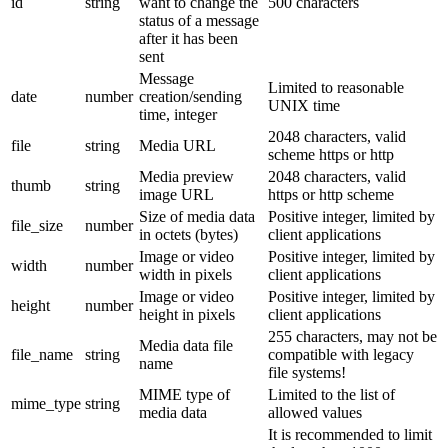
id
string
want to change the
500 characters
status of a message
after it has been
sent
Message
Limited to reasonable
date
number
creation/sending
UNIX time
time, integer
2048 characters, valid
file
string
Media URL
scheme https or http
Media preview
2048 characters, valid
thumb
string
image URL
https or http scheme
Size of media data
Positive integer, limited by
file_size
number
in octets (bytes)
client applications
Image or video
Positive integer, limited by
width
number
width in pixels
client applications
Image or video
Positive integer, limited by
height
number
height in pixels
client applications
255 characters, may not be
Media data file
file_name
string
compatible with legacy
name
file systems!
MIME type of
Limited to the list of
mime_type
string
media data
allowed values
It is recommended to limit