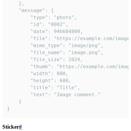
	},

	"message": {

		"type": "photo",

		"id": "0002",

		"date": 946684800,

		"file": "https://example.com/image.png",

		"mime_type": "image/png",

		"file_name": "image.png",

		"file_size": 1024,

		"thumb": "https://example.com/image_thumb.png",

		"width": 800,

		"height": 600,

		"title": "Title",

		"text": "Image comment."

	}

}
Sticker
#