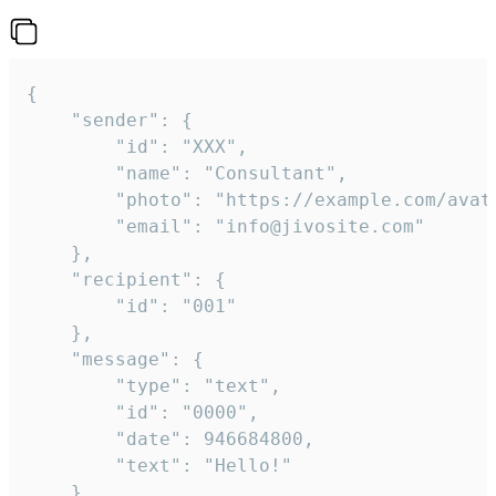
{

	"sender": {

		"id": "XXX",

		"name": "Consultant",

		"photo": "https://example.com/avatar.png",

		"email": "info@jivosite.com"

	},

	"recipient": {

		"id": "001"

	},

	"message": {

		"type": "text",

		"id": "0000",

		"date": 946684800,

		"text": "Hello!"

	}
