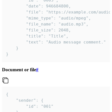
		"id": "0005",

		"date": 946684800,

		"file": "https://example.com/audio.mp3",

		"mime_type": "audio/mpeg",

		"file_name": "audio.mp3",

		"file_size": 2048,

		"title": "Title",

		"text": "Audio message comment."

	}

}
Document or file
#
{

	"sender": {

		"id": "001"
