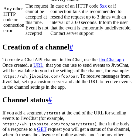
The request
In case of an HTTP code
5xx
or if
Any other
cannot be
connection fails it is recommended to
HTTP
accepted at
resend the request up to 3 times with an
code or
this time.
interval of 3-60 seconds. Inform the user
connection
Event is not
that the event is temporarily undeliverable.
error
accepted
Contact server support
Creation of a channel
#
To create a Chat API channel in JivoChat, use the
JivoChat app
.
Once created, a
URL
, that you can use to send events to JivoChat,
will be available to you in the settings of the channel, for example:
. To receive messages from
https://wh.jivosite.com/foo/bar
JivoChat, set up a custom server and add the URL to receive events
in the channel settings in the app.
Channel status
#
If you add a segment
at the end of the URL for sending
/status
events to JivoChat (for example,
), then in the body
https://wh.jivosite.com/foo/bar/status
of a response to a
GET
-request you will get a status of the channel,
where
means the absence of online agents, and
or any other
0
1