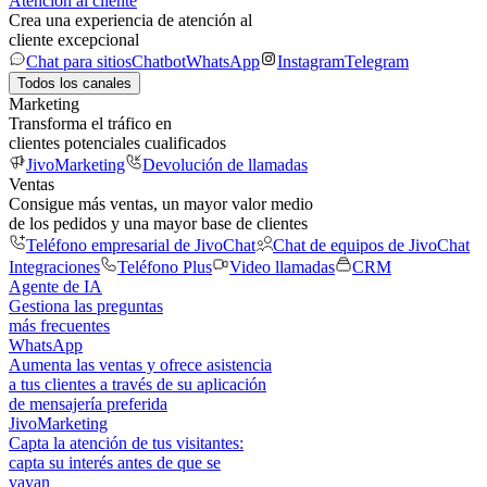
Atención al cliente
Crea una experiencia de atención al
cliente excepcional
Chat para sitios
Chatbot
WhatsApp
Instagram
Telegram
Todos los canales
Marketing
Transforma el tráfico en
clientes potenciales cualificados
JivoMarketing
Devolución de llamadas
Ventas
Consigue más ventas, un mayor valor medio
de los pedidos y una mayor base de clientes
Teléfono empresarial de JivoChat
Chat de equipos de JivoChat
Integraciones
Teléfono Plus
Video llamadas
CRM
Agente de IA
Gestiona las preguntas
más frecuentes
WhatsApp
Aumenta las ventas y ofrece asistencia
a tus clientes a través de su aplicación
de mensajería preferida
JivoMarketing
Capta la atención de tus visitantes:
capta su interés antes de que se
vayan