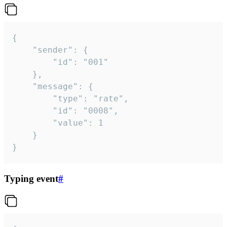
{

	"sender": {

		"id": "001"

	},

	"message": {

		"type": "rate",

		"id": "0008",

		"value": 1

	}

}
Typing event
#