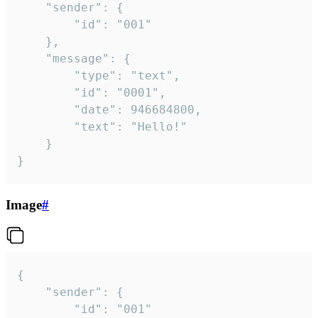
	"sender": {

		"id": "001"

	},

	"message": {

		"type": "text",

		"id": "0001",

		"date": 946684800,

		"text": "Hello!"

	}

}
Image
#
{

	"sender": {

		"id": "001"
