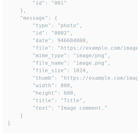
		"id": "001"

	},

	"message": {

		"type": "photo",

		"id": "0002",

		"date": 946684800,

		"file": "https://example.com/image.png",

		"mime_type": "image/png",

		"file_name": "image.png",

		"file_size": 1024,

		"thumb": "https://example.com/image_thumb.png",

		"width": 800,

		"height": 600,

		"title": "Title",

		"text": "Image comment."

	}

}