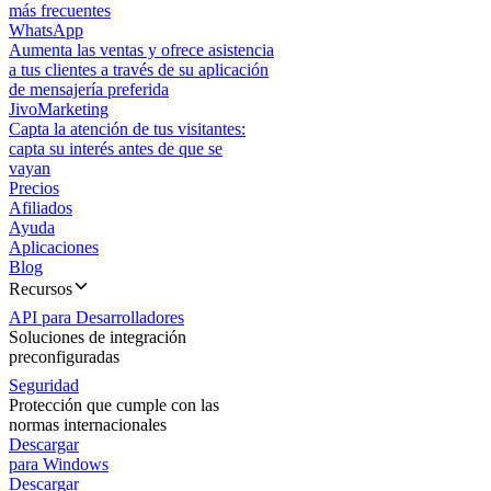
más frecuentes
WhatsApp
Aumenta las ventas y ofrece asistencia
a tus clientes a través de su aplicación
de mensajería preferida
JivoMarketing
Capta la atención de tus visitantes:
capta su interés antes de que se
vayan
Precios
Afiliados
Ayuda
Aplicaciones
Blog
Recursos
API para Desarrolladores
Soluciones de integración
preconfiguradas
Seguridad
Protección que cumple con las
normas internacionales
Descargar
para Windows
Descargar