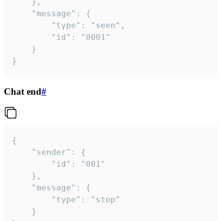
	},

	"message": {

		"type": "seen",

		"id": "0001"

	}

}
Chat end
#
{

	"sender": {

		"id": "001"

	},

	"message": {

		"type": "stop"

	}
