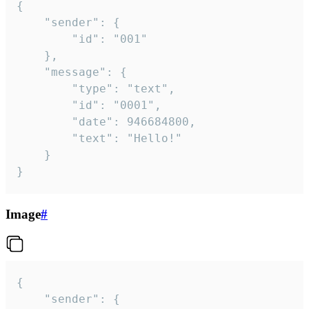
{

	"sender": {

		"id": "001"

	},

	"message": {

		"type": "text",

		"id": "0001",

		"date": 946684800,

		"text": "Hello!"

	}

}
Image
#
{

	"sender": {
