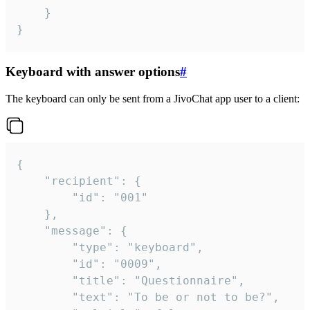
	}

}
Keyboard with answer options
#
The keyboard can only be sent from a JivoChat app user to a client:
{

	"recipient": {

		"id": "001"

	},

	"message": {

		"type": "keyboard",

		"id": "0009",

		"title": "Questionnaire",

		"text": "To be or not to be?",
