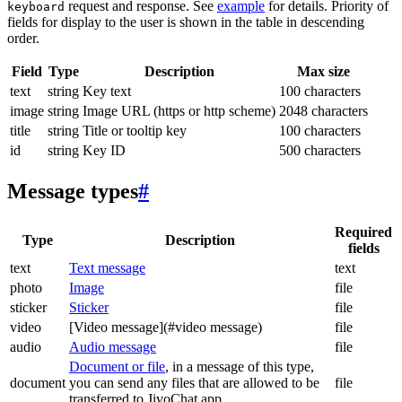
request and response. See
example
for details. Priority of
keyboard
fields for display to the user is shown in the table in descending
order.
Field
Type
Description
Max size
text
string
Key text
100 characters
image
string
Image URL (https or http scheme)
2048 characters
title
string
Title or tooltip key
100 characters
id
string
Key ID
500 characters
Message types
#
Required
Type
Description
fields
text
Text message
text
photo
Image
file
sticker
Sticker
file
video
[Video message](#video message)
file
audio
Audio message
file
Document or file
, in a message of this type,
document
you can send any files that are allowed to be
file
transferred to JivoChat app