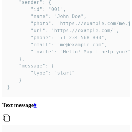
	"sender": {

		"id": "001",

		"name": "John Doe",

		"photo": "https://example.com/me.jpg",

		"url": "https://example.com/",

		"phone": "+1 234 568 890",

		"email": "me@example.com",

		"invite": "Hello! May I help you?"

	},

	"message": {

		"type": "start"

	}

}
Text message
#