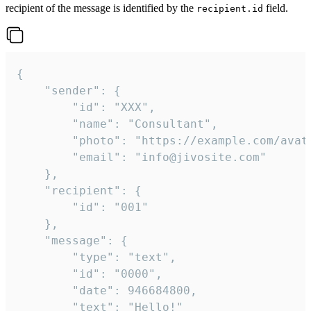
recipient of the message is identified by the
field.
recipient.id
{

	"sender": {

		"id": "XXX",

		"name": "Consultant",

		"photo": "https://example.com/avatar.png",

		"email": "info@jivosite.com"

	},

	"recipient": {

		"id": "001"

	},

	"message": {

		"type": "text",

		"id": "0000",

		"date": 946684800,

		"text": "Hello!"
