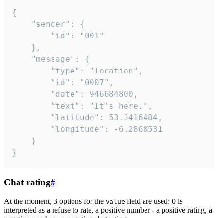
{

	"sender": {

		"id": "001"

	},

	"message": {

		"type": "location",

		"id": "0007",

		"date": 946684800,

		"text": "It's here.",

		"latitude": 53.3416484,

		"longitude": -6.2868531

	}

}
Chat rating
#
At the moment, 3 options for the
field are used: 0 is
value
interpreted as a refuse to rate, a positive number - a positive rating, a