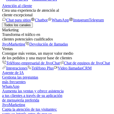
Atención al cliente
Crea una experiencia de atención al
cliente excepcional
Chat para sitios
Chatbot
WhatsApp
Instagram
Telegram
Todos los canales
Marketing
Transforma el tráfico en
clientes potenciales cualificados
JivoMarketing
Devolución de llamadas
Ventas
Consigue más ventas, un mayor valor medio
de los pedidos y una mayor base de clientes
Teléfono empresarial de JivoChat
Chat de equipos de JivoChat
Integraciones
Teléfono Plus
Video llamadas
CRM
Agente de IA
Gestiona las preguntas
más frecuentes
WhatsApp
Aumenta las ventas y ofrece asistencia
a tus clientes a través de su aplicación
de mensajería preferida
JivoMarketing
Capta la atención de tus visitantes:
capta su interés antes de que se