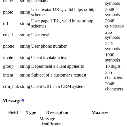
name
string
Username
symbols
User avatar URL, valid https or http
2048
photo
string
schemes
symbols
User page URL, valid https or http
2048
url
string
schemes
символов
255
email
string
User email
symbols
2-15
phone
string
User phone number
symbols
1000
invite
string
Client invitation text
symbols
group
string
Department a client applies to
10 digits
255
intent
string
Subject of a customer's request
characters
2048
crm_link
string
Client URL in a CRM system
characters
Message
#
Field
Type
Description
Max size
Message
identificator,