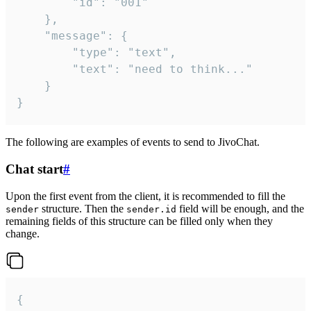
		"id": "001"

	},

	"message": {

		"type": "text",

		"text": "need to think..."

	}

}
The following are examples of events to send to JivoChat.
Chat start
#
Upon the first event from the client, it is recommended to fill the
structure. Then the
field will be enough, and the
sender
sender.id
remaining fields of this structure can be filled only when they
change.
{
