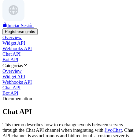
Iniciar Sesión
Regístrese gratis
Overview
Widget API
Webhooks API
Chat API
Bot API
Categorías
Overview
Widget API
Webhooks API
Chat API
Bot API
Documentation
Chat API
This memo describes how to exchange events between servers
through the Chat API channel when integrating with
JivoChat
. Chat
API channel is asynchronous and bidirectional, a custom server is