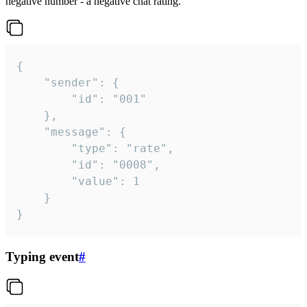
negative number - a negative chat rating.
{

	"sender": {

		"id": "001"

	},

	"message": {

		"type": "rate",

		"id": "0008",

		"value": 1

	}

}
Typing event
#