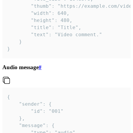
		"thumb": "https://example.com/video_thumb.png",

		"width": 640,

		"height": 480,

		"title": "Title",

		"text": "Video comment."

	}

}
Audio message
#
{

	"sender": {

		"id": "001"

	},

	"message": {

		"type": "audio",
