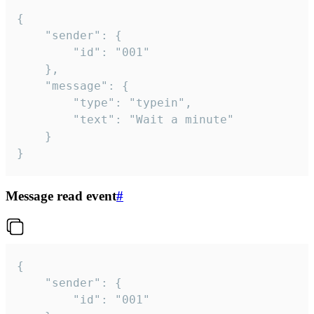
{

	"sender": {

		"id": "001"

	},

	"message": {

		"type": "typein",

		"text": "Wait a minute"

	}

}
Message read event
#
{

	"sender": {

		"id": "001"
