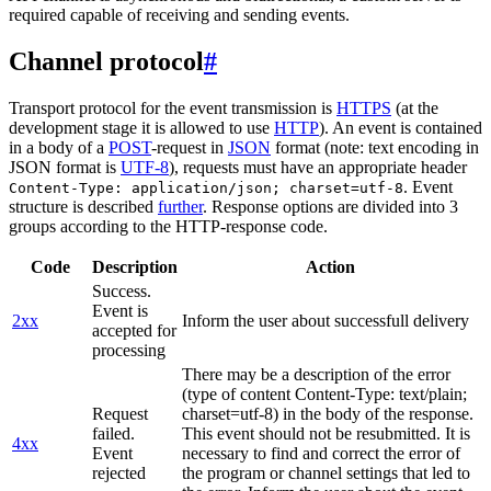
required capable of receiving and sending events.
Channel protocol
#
Transport protocol for the event transmission is
HTTPS
(at the
development stage it is allowed to use
HTTP
). An event is contained
in a body of a
POST
-request in
JSON
format (note: text encoding in
JSON format is
UTF-8
), requests must have an appropriate header
. Event
Content-Type: application/json; charset=utf-8
structure is described
further
. Response options are divided into 3
groups according to the HTTP-response code.
Code
Description
Action
Success.
Event is
2xx
Inform the user about successfull delivery
accepted for
processing
There may be a description of the error
(type of content Content-Type: text/plain;
Request
charset=utf-8) in the body of the response.
failed.
This event should not be resubmitted. It is
4xx
Event
necessary to find and correct the error of
rejected
the program or channel settings that led to