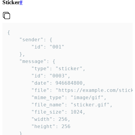
Sticker
#
{

	"sender": {

		"id": "001"

	},

	"message": {

		"type": "sticker",

		"id": "0003",

		"date": 946684800,

		"file": "https://example.com/sticker.gif",

		"mime_type": "image/gif",

		"file_name": "sticker.gif",

		"file_size": 1024,

		"width": 256,

		"height": 256

	}
