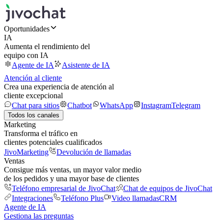
Oportunidades
IA
Aumenta el rendimiento del
equipo con IA
Agente de IA
Asistente de IA
Atención al cliente
Crea una experiencia de atención al
cliente excepcional
Chat para sitios
Chatbot
WhatsApp
Instagram
Telegram
Todos los canales
Marketing
Transforma el tráfico en
clientes potenciales cualificados
JivoMarketing
Devolución de llamadas
Ventas
Consigue más ventas, un mayor valor medio
de los pedidos y una mayor base de clientes
Teléfono empresarial de JivoChat
Chat de equipos de JivoChat
Integraciones
Teléfono Plus
Video llamadas
CRM
Agente de IA
Gestiona las preguntas