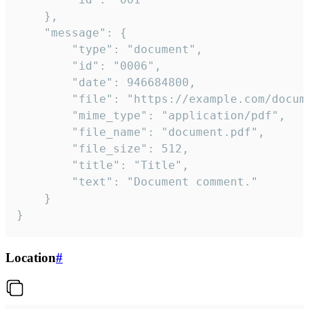
	},

	"message": {

		"type": "document",

		"id": "0006",

		"date": 946684800,

		"file": "https://example.com/document.pdf",

		"mime_type": "application/pdf",

		"file_name": "document.pdf",

		"file_size": 512,

		"title": "Title",

		"text": "Document comment."

	}

}
Location
#