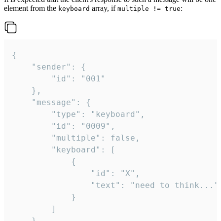
element from the
array, if
:
keyboard
multiple != true
{

	"sender": {

		"id": "001"

	},

	"message": {

		"type": "keyboard",

		"id": "0009",

		"multiple": false,

		"keyboard": [

			{

				"id": "X",

				"text": "need to think..."

			}

		]

	}
