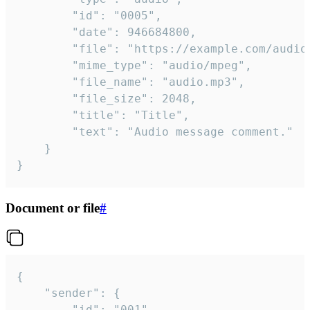
		"id": "0005",

		"date": 946684800,

		"file": "https://example.com/audio.mp3",

		"mime_type": "audio/mpeg",

		"file_name": "audio.mp3",

		"file_size": 2048,

		"title": "Title",

		"text": "Audio message comment."

	}

}
Document or file
#
{

	"sender": {

		"id": "001"
