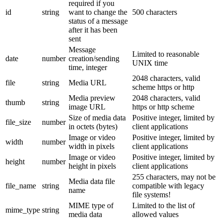
required if you
id
string
want to change the
500 characters
status of a message
after it has been
sent
Message
Limited to reasonable
date
number
creation/sending
UNIX time
time, integer
2048 characters, valid
file
string
Media URL
scheme https or http
Media preview
2048 characters, valid
thumb
string
image URL
https or http scheme
Size of media data
Positive integer, limited by
file_size
number
in octets (bytes)
client applications
Image or video
Positive integer, limited by
width
number
width in pixels
client applications
Image or video
Positive integer, limited by
height
number
height in pixels
client applications
255 characters, may not be
Media data file
file_name
string
compatible with legacy
name
file systems!
MIME type of
Limited to the list of
mime_type
string
media data
allowed values