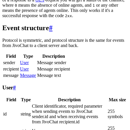
where
means the absence of online agents, and
or any other
0
1
means the presence of agents online. This only works if it's a
successful response with the code
.
2xx
Event structure
#
Protocol is symmetric, and protocol structure is the same for events
from JivoChat to a client server and back.
Field
Type
Description
sender
User
Message sender
recipient
User
Message recipient
message
Message
Message text
User
#
Field
Type
Description
Max size
Client identificator, required parameter
when sending events to JivoChat
255
id
string
sender.id and when receiving events
symbols
from JivoChat recipient.id
255