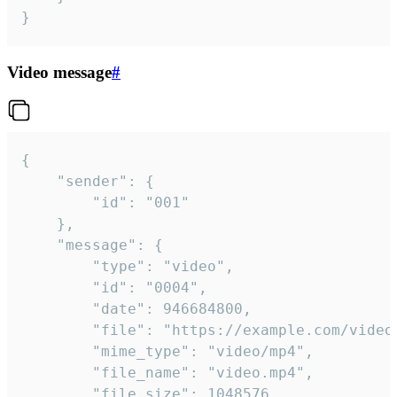
}
Video message
#
{

	"sender": {

		"id": "001"

	},

	"message": {

		"type": "video",

		"id": "0004",

		"date": 946684800,

		"file": "https://example.com/video.mp4",

		"mime_type": "video/mp4",

		"file_name": "video.mp4",

		"file_size": 1048576,
