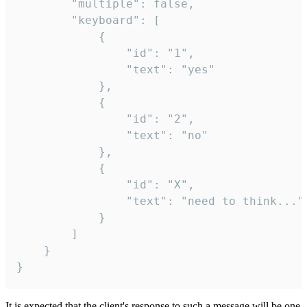
		"multiple": false,

		"keyboard": [

			{

				"id": "1",

				"text": "yes"

			},

			{

				"id": "2",

				"text": "no"

			},

			{

				"id": "X",

				"text": "need to think..."

			}

		]

	}

}
It is expected that the client's response to such a message will be one