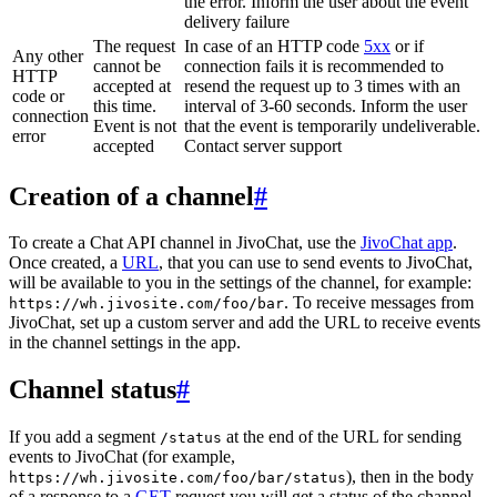
the error. Inform the user about the event
delivery failure
The request
In case of an HTTP code
5xx
or if
Any other
cannot be
connection fails it is recommended to
HTTP
accepted at
resend the request up to 3 times with an
code or
this time.
interval of 3-60 seconds. Inform the user
connection
Event is not
that the event is temporarily undeliverable.
error
accepted
Contact server support
Creation of a channel
#
To create a Chat API channel in JivoChat, use the
JivoChat app
.
Once created, a
URL
, that you can use to send events to JivoChat,
will be available to you in the settings of the channel, for example:
. To receive messages from
https://wh.jivosite.com/foo/bar
JivoChat, set up a custom server and add the URL to receive events
in the channel settings in the app.
Channel status
#
If you add a segment
at the end of the URL for sending
/status
events to JivoChat (for example,
), then in the body
https://wh.jivosite.com/foo/bar/status
of a response to a
GET
-request you will get a status of the channel,