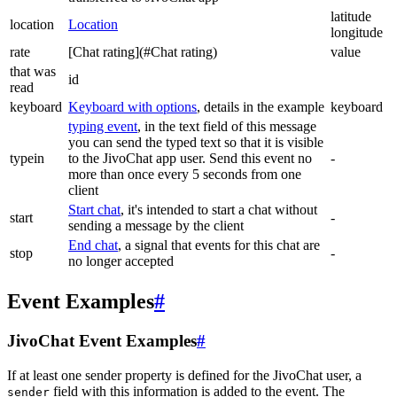
latitude
location
Location
longitude
rate
[Chat rating](#Chat rating)
value
that was
id
read
keyboard
Keyboard with options
, details in the example
keyboard
typing event
, in the text field of this message
you can send the typed text so that it is visible
typein
to the JivoChat app user. Send this event no
-
more than once every 5 seconds from one
client
Start chat
, it's intended to start a chat without
start
-
sending a message by the client
End chat
, a signal that events for this chat are
stop
-
no longer accepted
Event Examples
#
JivoChat Event Examples
#
If at least one sender property is defined for the JivoChat user, a
field with this information is added to the event. The
sender