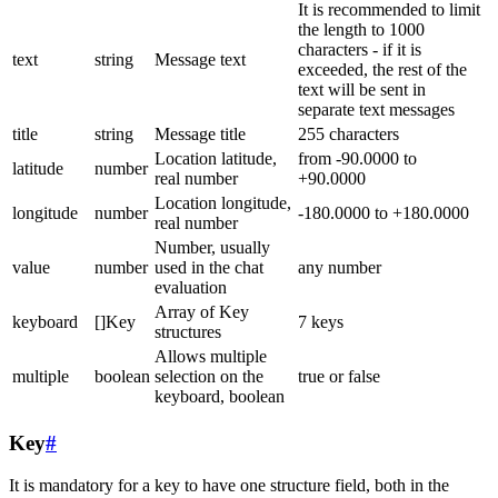
It is recommended to limit
the length to 1000
characters - if it is
text
string
Message text
exceeded, the rest of the
text will be sent in
separate text messages
title
string
Message title
255 characters
Location latitude,
from -90.0000 to
latitude
number
real number
+90.0000
Location longitude,
longitude
number
-180.0000 to +180.0000
real number
Number, usually
value
number
used in the chat
any number
evaluation
Array of Key
keyboard
[]Key
7 keys
structures
Allows multiple
multiple
boolean
selection on the
true or false
keyboard, boolean
Key
#
It is mandatory for a key to have one structure field, both in the