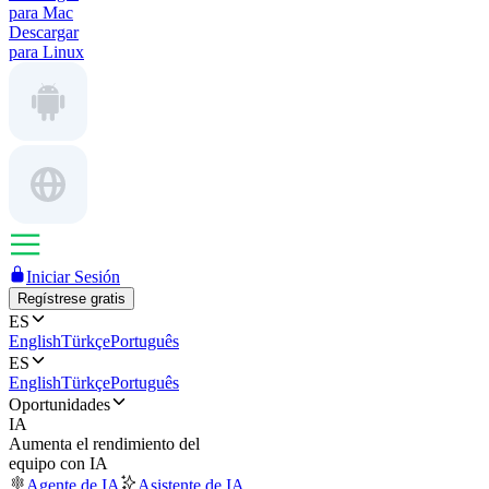
para Mac
Descargar
para Linux
Iniciar Sesión
Regístrese gratis
ES
English
Türkçe
Português
ES
English
Türkçe
Português
Oportunidades
IA
Aumenta el rendimiento del
equipo con IA
Agente de IA
Asistente de IA