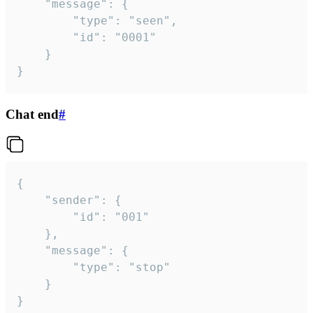
	"message": {

		"type": "seen",

		"id": "0001"

	}

}
Chat end
#
{

	"sender": {

		"id": "001"

	},

	"message": {

		"type": "stop"

	}

}