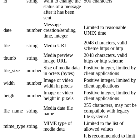
id
string
want to change the
500 characters
status of a message
after it has been
sent
Message
Limited to reasonable
date
number
creation/sending
UNIX time
time, integer
2048 characters, valid
file
string
Media URL
scheme https or http
Media preview
2048 characters, valid
thumb
string
image URL
https or http scheme
Size of media data
Positive integer, limited by
file_size
number
in octets (bytes)
client applications
Image or video
Positive integer, limited by
width
number
width in pixels
client applications
Image or video
Positive integer, limited by
height
number
height in pixels
client applications
255 characters, may not be
Media data file
file_name
string
compatible with legacy
name
file systems!
MIME type of
Limited to the list of
mime_type
string
media data
allowed values
It is recommended to limit