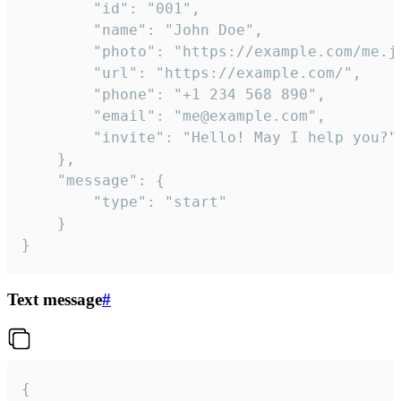
		"id": "001",

		"name": "John Doe",

		"photo": "https://example.com/me.jpg",

		"url": "https://example.com/",

		"phone": "+1 234 568 890",

		"email": "me@example.com",

		"invite": "Hello! May I help you?"

	},

	"message": {

		"type": "start"

	}

}
Text message
#
{
