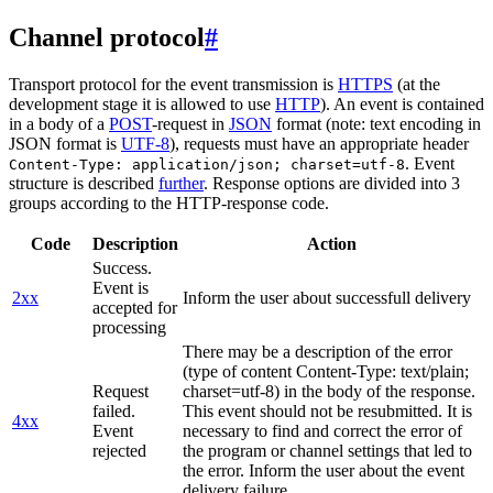
Channel protocol
#
Transport protocol for the event transmission is
HTTPS
(at the
development stage it is allowed to use
HTTP
). An event is contained
in a body of a
POST
-request in
JSON
format (note: text encoding in
JSON format is
UTF-8
), requests must have an appropriate header
. Event
Content-Type: application/json; charset=utf-8
structure is described
further
. Response options are divided into 3
groups according to the HTTP-response code.
Code
Description
Action
Success.
Event is
2xx
Inform the user about successfull delivery
accepted for
processing
There may be a description of the error
(type of content Content-Type: text/plain;
Request
charset=utf-8) in the body of the response.
failed.
This event should not be resubmitted. It is
4xx
Event
necessary to find and correct the error of
rejected
the program or channel settings that led to
the error. Inform the user about the event
delivery failure