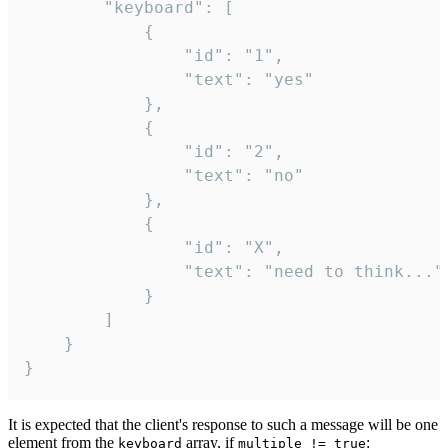
		"keyboard": [

			{

				"id": "1",

				"text": "yes"

			},

			{

				"id": "2",

				"text": "no"

			},

			{

				"id": "X",

				"text": "need to think..."

			}

		]

	}

}
It is expected that the client's response to such a message will be one
element from the
array, if
:
keyboard
multiple != true