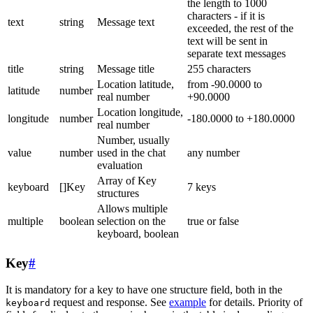
the length to 1000
characters - if it is
text
string
Message text
exceeded, the rest of the
text will be sent in
separate text messages
title
string
Message title
255 characters
Location latitude,
from -90.0000 to
latitude
number
real number
+90.0000
Location longitude,
longitude
number
-180.0000 to +180.0000
real number
Number, usually
value
number
used in the chat
any number
evaluation
Array of Key
keyboard
[]Key
7 keys
structures
Allows multiple
multiple
boolean
selection on the
true or false
keyboard, boolean
Key
#
It is mandatory for a key to have one structure field, both in the
request and response. See
example
for details. Priority of
keyboard