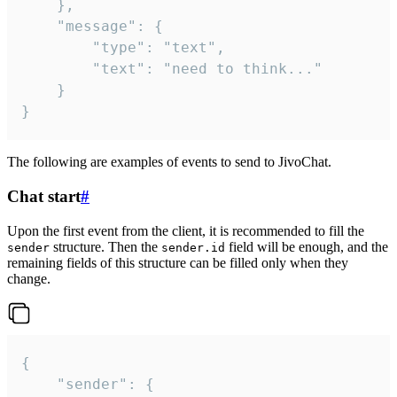
	},

	"message": {

		"type": "text",

		"text": "need to think..."

	}

}
The following are examples of events to send to JivoChat.
Chat start
#
Upon the first event from the client, it is recommended to fill the
structure. Then the
field will be enough, and the
sender
sender.id
remaining fields of this structure can be filled only when they
change.
{

	"sender": {
