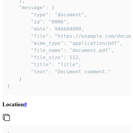
	},

	"message": {

		"type": "document",

		"id": "0006",

		"date": 946684800,

		"file": "https://example.com/document.pdf",

		"mime_type": "application/pdf",

		"file_name": "document.pdf",

		"file_size": 512,

		"title": "Title",

		"text": "Document comment."

	}

}
Location
#