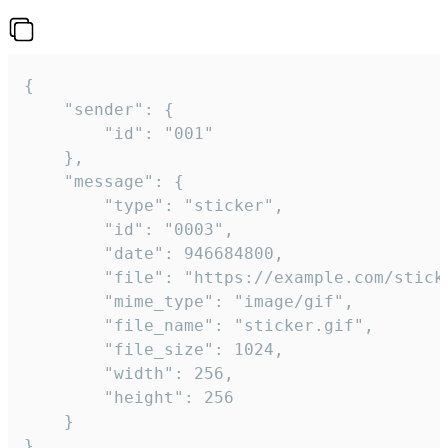
{

	"sender": {

		"id": "001"

	},

	"message": {

		"type": "sticker",

		"id": "0003",

		"date": 946684800,

		"file": "https://example.com/sticker.gif",

		"mime_type": "image/gif",

		"file_name": "sticker.gif",

		"file_size": 1024,

		"width": 256,

		"height": 256

	}

}