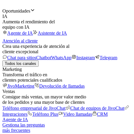
Oportunidades
IA
Aumenta el rendimiento del
equipo con IA
Agente de IA
Asistente de IA
Atención al cliente
Crea una experiencia de atención al
cliente excepcional
Chat para sitios
Chatbot
WhatsApp
Instagram
Telegram
Todos los canales
Marketing
Transforma el tráfico en
clientes potenciales cualificados
JivoMarketing
Devolución de llamadas
Ventas
Consigue más ventas, un mayor valor medio
de los pedidos y una mayor base de clientes
Teléfono empresarial de JivoChat
Chat de equipos de JivoChat
Integraciones
Teléfono Plus
Video llamadas
CRM
Agente de IA
Gestiona las preguntas
más frecuentes