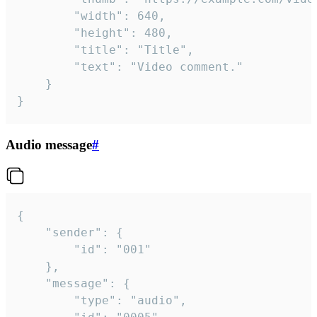
		"width": 640,

		"height": 480,

		"title": "Title",

		"text": "Video comment."

	}

}
Audio message
#
{

	"sender": {

		"id": "001"

	},

	"message": {

		"type": "audio",
