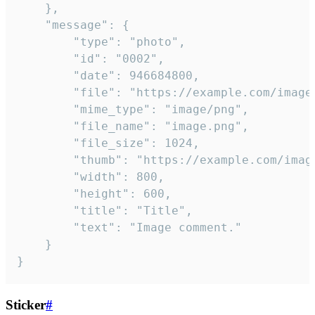
	},

	"message": {

		"type": "photo",

		"id": "0002",

		"date": 946684800,

		"file": "https://example.com/image.png",

		"mime_type": "image/png",

		"file_name": "image.png",

		"file_size": 1024,

		"thumb": "https://example.com/image_thumb.png",

		"width": 800,

		"height": 600,

		"title": "Title",

		"text": "Image comment."

	}

}
Sticker
#