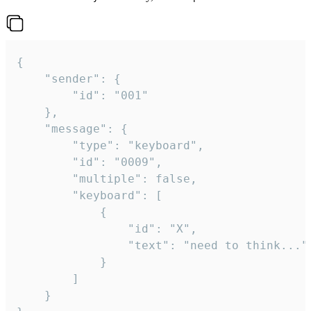
{

	"sender": {

		"id": "001"

	},

	"message": {

		"type": "keyboard",

		"id": "0009",

		"multiple": false,

		"keyboard": [

			{

				"id": "X",

				"text": "need to think..."

			}

		]

	}
