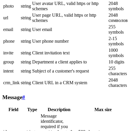
User avatar URL, valid https or http
2048
photo
string
schemes
symbols
User page URL, valid https or http
2048
url
string
schemes
символов
255
email
string
User email
symbols
2-15
phone
string
User phone number
symbols
1000
invite
string
Client invitation text
symbols
group
string
Department a client applies to
10 digits
255
intent
string
Subject of a customer's request
characters
2048
crm_link
string
Client URL in a CRM system
characters
Message
#
Field
Type
Description
Max size
Message
identificator,
required if you