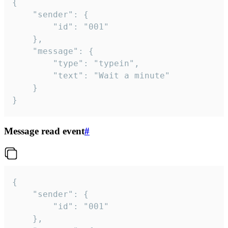
{

	"sender": {

		"id": "001"

	},

	"message": {

		"type": "typein",

		"text": "Wait a minute"

	}

}
Message read event
#
{

	"sender": {

		"id": "001"

	},
