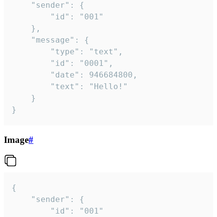
	"sender": {

		"id": "001"

	},

	"message": {

		"type": "text",

		"id": "0001",

		"date": 946684800,

		"text": "Hello!"

	}

}
Image
#
{

	"sender": {

		"id": "001"
