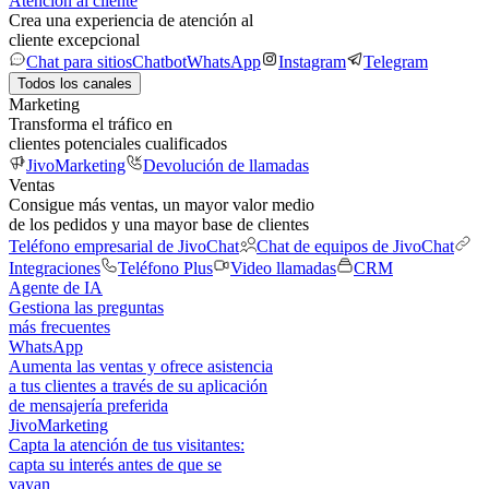
Atención al cliente
Crea una experiencia de atención al
cliente excepcional
Chat para sitios
Chatbot
WhatsApp
Instagram
Telegram
Todos los canales
Marketing
Transforma el tráfico en
clientes potenciales cualificados
JivoMarketing
Devolución de llamadas
Ventas
Consigue más ventas, un mayor valor medio
de los pedidos y una mayor base de clientes
Teléfono empresarial de JivoChat
Chat de equipos de JivoChat
Integraciones
Teléfono Plus
Video llamadas
CRM
Agente de IA
Gestiona las preguntas
más frecuentes
WhatsApp
Aumenta las ventas y ofrece asistencia
a tus clientes a través de su aplicación
de mensajería preferida
JivoMarketing
Capta la atención de tus visitantes:
capta su interés antes de que se
vayan