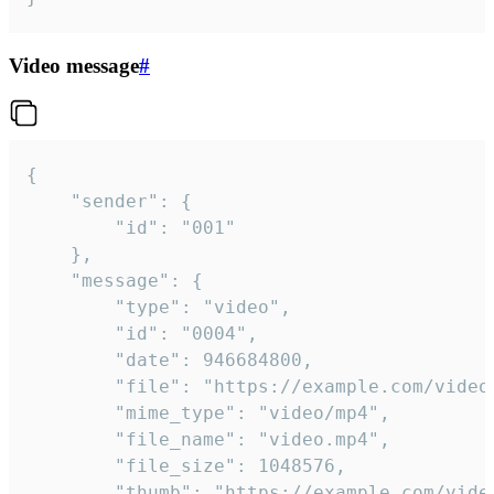
Video message
#
{

	"sender": {

		"id": "001"

	},

	"message": {

		"type": "video",

		"id": "0004",

		"date": 946684800,

		"file": "https://example.com/video.mp4",

		"mime_type": "video/mp4",

		"file_name": "video.mp4",

		"file_size": 1048576,

		"thumb": "https://example.com/video_thumb.png",
