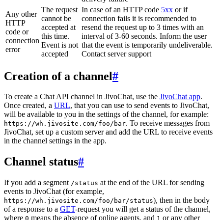
The request
In case of an HTTP code
5xx
or if
Any other
cannot be
connection fails it is recommended to
HTTP
accepted at
resend the request up to 3 times with an
code or
this time.
interval of 3-60 seconds. Inform the user
connection
Event is not
that the event is temporarily undeliverable.
error
accepted
Contact server support
Creation of a channel
#
To create a Chat API channel in JivoChat, use the
JivoChat app
.
Once created, a
URL
, that you can use to send events to JivoChat,
will be available to you in the settings of the channel, for example:
. To receive messages from
https://wh.jivosite.com/foo/bar
JivoChat, set up a custom server and add the URL to receive events
in the channel settings in the app.
Channel status
#
If you add a segment
at the end of the URL for sending
/status
events to JivoChat (for example,
), then in the body
https://wh.jivosite.com/foo/bar/status
of a response to a
GET
-request you will get a status of the channel,
where
means the absence of online agents, and
or any other
0
1