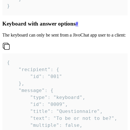
}
Keyboard with answer options
#
The keyboard can only be sent from a JivoChat app user to a client:
{

	"recipient": {

		"id": "001"

	},

	"message": {

		"type": "keyboard",

		"id": "0009",

		"title": "Questionnaire",

		"text": "To be or not to be?",

		"multiple": false,
