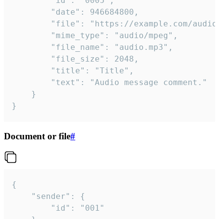
		"id": "0005",

		"date": 946684800,

		"file": "https://example.com/audio.mp3",

		"mime_type": "audio/mpeg",

		"file_name": "audio.mp3",

		"file_size": 2048,

		"title": "Title",

		"text": "Audio message comment."

	}

}
Document or file
#
{

	"sender": {

		"id": "001"
