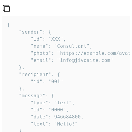
{

	"sender": {

		"id": "XXX",

		"name": "Consultant",

		"photo": "https://example.com/avatar.png",

		"email": "info@jivosite.com"

	},

	"recipient": {

		"id": "001"

	},

	"message": {

		"type": "text",

		"id": "0000",

		"date": 946684800,

		"text": "Hello!"

	}
