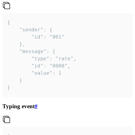
{

	"sender": {

		"id": "001"

	},

	"message": {

		"type": "rate",

		"id": "0008",

		"value": 1

	}

}
Typing event
#