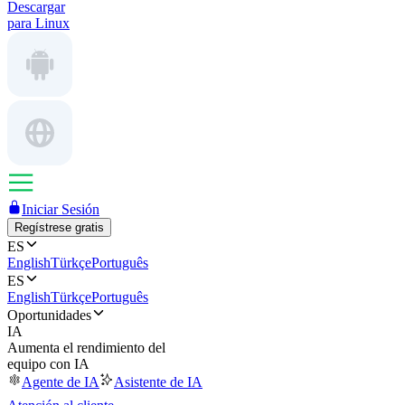
Descargar
para Linux
Iniciar Sesión
Regístrese gratis
ES
English
Türkçe
Português
ES
English
Türkçe
Português
Oportunidades
IA
Aumenta el rendimiento del
equipo con IA
Agente de IA
Asistente de IA