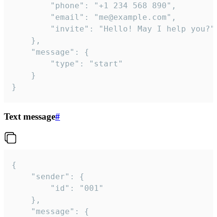
		"phone": "+1 234 568 890",

		"email": "me@example.com",

		"invite": "Hello! May I help you?"

	},

	"message": {

		"type": "start"

	}

}
Text message
#
{

	"sender": {

		"id": "001"

	},

	"message": {
