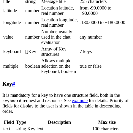
title
string
Message title
255 characters
Location latitude,
from -90.0000 to
latitude
number
real number
+90.0000
Location longitude,
longitude
number
-180.0000 to +180.0000
real number
Number, usually
value
number
used in the chat
any number
evaluation
Array of Key
keyboard
[]Key
7 keys
structures
Allows multiple
multiple
boolean
selection on the
true or false
keyboard, boolean
Key
#
It is mandatory for a key to have one structure field, both in the
request and response. See
example
for details. Priority of
keyboard
fields for display to the user is shown in the table in descending
order.
Field
Type
Description
Max size
text
string
Key text
100 characters