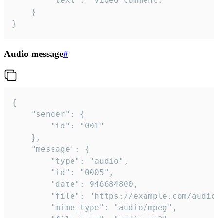
		"text": "Video comment."

	}

}
Audio message
#
{

	"sender": {

		"id": "001"

	},

	"message": {

		"type": "audio",

		"id": "0005",

		"date": 946684800,

		"file": "https://example.com/audio.mp3",

		"mime_type": "audio/mpeg",
