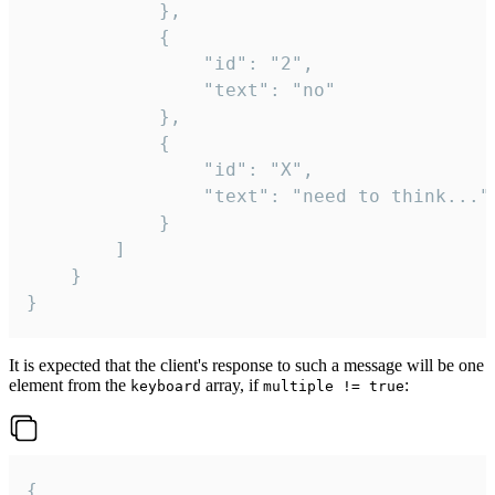
			},

			{

				"id": "2",

				"text": "no"

			},

			{

				"id": "X",

				"text": "need to think..."

			}

		]

	}

}
It is expected that the client's response to such a message will be one
element from the
array, if
:
keyboard
multiple != true
{
