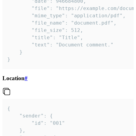
		"date": 946684800,

		"file": "https://example.com/document.pdf",

		"mime_type": "application/pdf",

		"file_name": "document.pdf",

		"file_size": 512,

		"title": "Title",

		"text": "Document comment."

	}

}
Location
#
{

	"sender": {

		"id": "001"

	},
