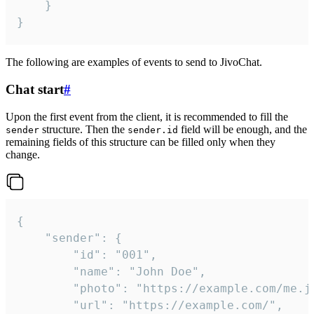
	}

}
The following are examples of events to send to JivoChat.
Chat start
#
Upon the first event from the client, it is recommended to fill the
structure. Then the
field will be enough, and the
sender
sender.id
remaining fields of this structure can be filled only when they
change.
{

	"sender": {

		"id": "001",

		"name": "John Doe",

		"photo": "https://example.com/me.jpg",

		"url": "https://example.com/",
