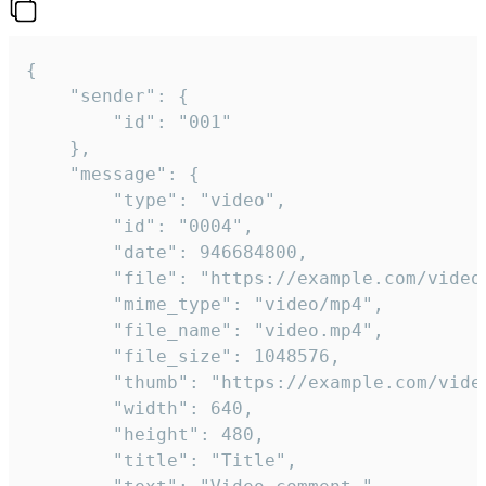
{

	"sender": {

		"id": "001"

	},

	"message": {

		"type": "video",

		"id": "0004",

		"date": 946684800,

		"file": "https://example.com/video.mp4",

		"mime_type": "video/mp4",

		"file_name": "video.mp4",

		"file_size": 1048576,

		"thumb": "https://example.com/video_thumb.png",

		"width": 640,

		"height": 480,

		"title": "Title",
