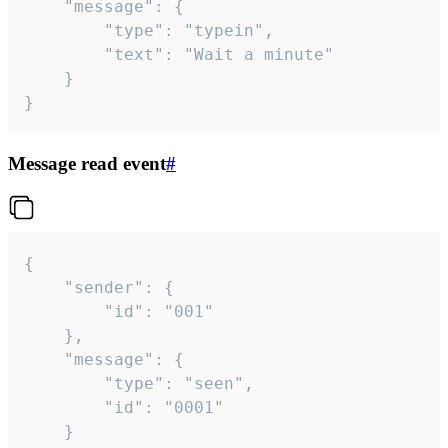
	"message": {

		"type": "typein",

		"text": "Wait a minute"

	}

}
Message read event
#
{

	"sender": {

		"id": "001"

	},

	"message": {

		"type": "seen",

		"id": "0001"

	}
