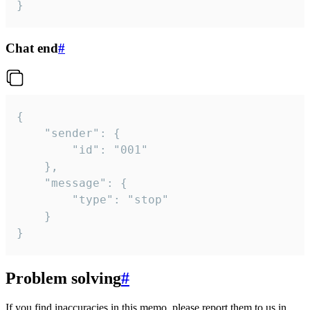
}
Chat end
#
{

	"sender": {

		"id": "001"

	},

	"message": {

		"type": "stop"

	}

}
Problem solving
#
If you find inaccuracies in this memo, please report them to us in