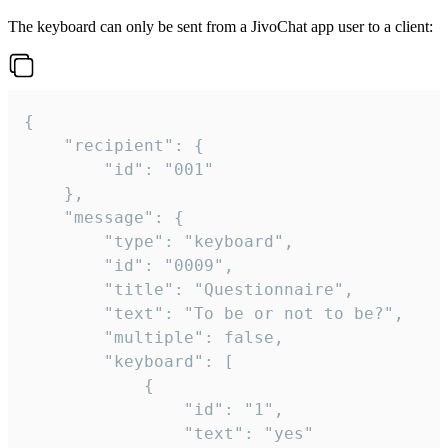
The keyboard can only be sent from a JivoChat app user to a client:
{

	"recipient": {

		"id": "001"

	},

	"message": {

		"type": "keyboard",

		"id": "0009",

		"title": "Questionnaire",

		"text": "To be or not to be?",

		"multiple": false,

		"keyboard": [

			{

				"id": "1",

				"text": "yes"
