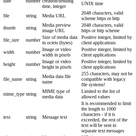
date
number
creation/sending
UNIX time
time, integer
2048 characters, valid
file
string
Media URL
scheme https or http
Media preview
2048 characters, valid
thumb
string
image URL
https or http scheme
Size of media data
Positive integer, limited by
file_size
number
in octets (bytes)
client applications
Image or video
Positive integer, limited by
width
number
width in pixels
client applications
Image or video
Positive integer, limited by
height
number
height in pixels
client applications
255 characters, may not be
Media data file
file_name
string
compatible with legacy
name
file systems!
MIME type of
Limited to the list of
mime_type
string
media data
allowed values
It is recommended to limit
the length to 1000
characters - if it is
text
string
Message text
exceeded, the rest of the
text will be sent in
separate text messages