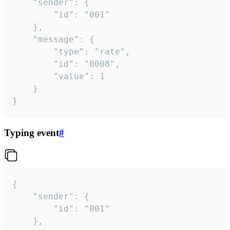
	"sender": {

		"id": "001"

	},

	"message": {

		"type": "rate",

		"id": "0008",

		"value": 1

	}

}
Typing event
#
{

	"sender": {

		"id": "001"

	},
