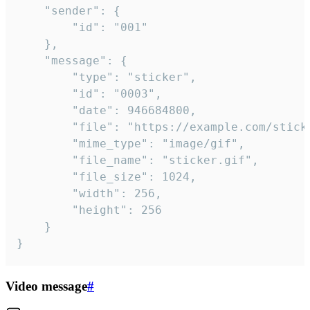
	"sender": {

		"id": "001"

	},

	"message": {

		"type": "sticker",

		"id": "0003",

		"date": 946684800,

		"file": "https://example.com/sticker.gif",

		"mime_type": "image/gif",

		"file_name": "sticker.gif",

		"file_size": 1024,

		"width": 256,

		"height": 256

	}

}
Video message
#