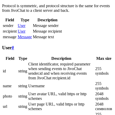
Protocol is symmetric, and protocol structure is the same for events
from JivoChat to a client server and back.
Field
Type
Description
sender
User
Message sender
recipient
User
Message recipient
message
Message
Message text
User
#
Field
Type
Description
Max size
Client identificator, required parameter
when sending events to JivoChat
255
id
string
sender.id and when receiving events
symbols
from JivoChat recipient.id
255
name
string
Username
symbols
User avatar URL, valid https or http
2048
photo
string
schemes
symbols
User page URL, valid https or http
2048
url
string
schemes
символов
255