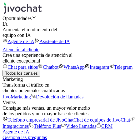
Oportunidades
IA
Aumenta el rendimiento del
equipo con IA
Agente de IA
Asistente de IA
Atención al cliente
Crea una experiencia de atención al
cliente excepcional
Chat para sitios
Chatbot
WhatsApp
Instagram
Telegram
Todos los canales
Marketing
Transforma el tráfico en
clientes potenciales cualificados
JivoMarketing
Devolución de llamadas
Ventas
Consigue más ventas, un mayor valor medio
de los pedidos y una mayor base de clientes
Teléfono empresarial de JivoChat
Chat de equipos de JivoChat
Integraciones
Teléfono Plus
Video llamadas
CRM
Agente de IA
Gestiona las preguntas