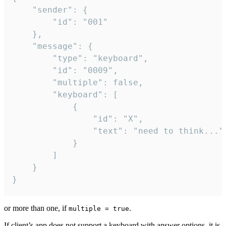
	"sender": {

		"id": "001"

	},

	"message": {

		"type": "keyboard",

		"id": "0009",

		"multiple": false,

		"keyboard": [

			{

				"id": "X",

				"text": "need to think..."

			}

		]

	}

}
or more than one, if
.
multiple = true
If client’s app does not support a keyboard with answer options, it is