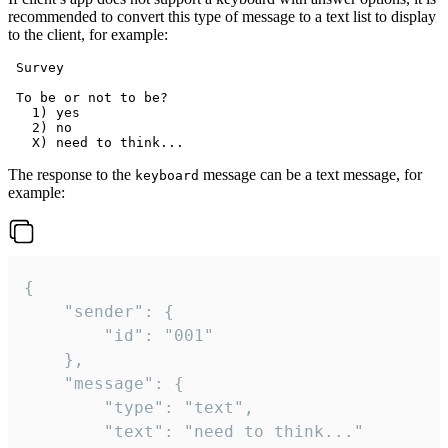
recommended to convert this type of message to a text list to display
to the client, for example:
 Survey

 To be or not to be?

   1) yes

   2) no

The response to the
message can be a text message, for
keyboard
example:
{

	"sender": {

		"id": "001"

	},

	"message": {

		"type": "text",

		"text": "need to think..."
