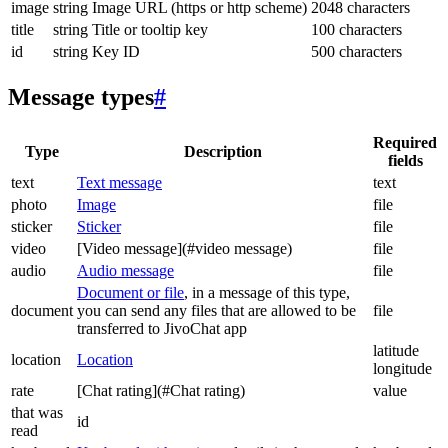
image
string
Image URL (https or http scheme)
2048 characters
title
string
Title or tooltip key
100 characters
id
string
Key ID
500 characters
Message types
#
Required
Type
Description
fields
text
Text message
text
photo
Image
file
sticker
Sticker
file
video
[Video message](#video message)
file
audio
Audio message
file
Document or file
, in a message of this type,
document
you can send any files that are allowed to be
file
transferred to JivoChat app
latitude
location
Location
longitude
rate
[Chat rating](#Chat rating)
value
that was
id
read