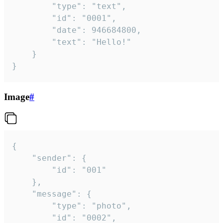
		"type": "text",

		"id": "0001",

		"date": 946684800,

		"text": "Hello!"

	}

}
Image
#
{

	"sender": {

		"id": "001"

	},

	"message": {

		"type": "photo",

		"id": "0002",
