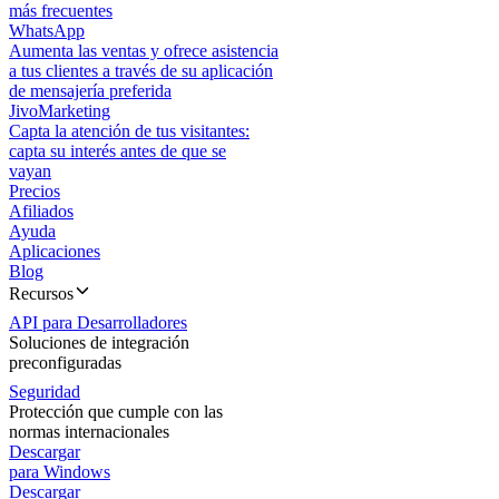
más frecuentes
WhatsApp
Aumenta las ventas y ofrece asistencia
a tus clientes a través de su aplicación
de mensajería preferida
JivoMarketing
Capta la atención de tus visitantes:
capta su interés antes de que se
vayan
Precios
Afiliados
Ayuda
Aplicaciones
Blog
Recursos
API para Desarrolladores
Soluciones de integración
preconfiguradas
Seguridad
Protección que cumple con las
normas internacionales
Descargar
para Windows
Descargar