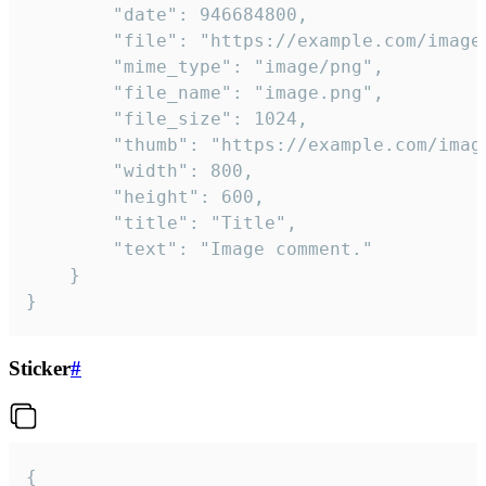
		"date": 946684800,

		"file": "https://example.com/image.png",

		"mime_type": "image/png",

		"file_name": "image.png",

		"file_size": 1024,

		"thumb": "https://example.com/image_thumb.png",

		"width": 800,

		"height": 600,

		"title": "Title",

		"text": "Image comment."

	}

}
Sticker
#
{
