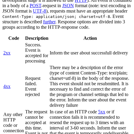
development stage it is allowed to use
HTTP
). An event is contained
in a body of a
POST
-request in
JSON
format (note: text encoding in
JSON format is
UTF-8
), requests must have an appropriate header
. Event
Content-Type: application/json; charset=utf-8
structure is described
further
. Response options are divided into 3
groups according to the HTTP-response code.
Code
Description
Action
Success.
Event is
2xx
Inform the user about successfull delivery
accepted for
processing
There may be a description of the error
(type of content Content-Type: text/plain;
Request
charset=utf-8) in the body of the response.
failed.
This event should not be resubmitted. It is
4xx
Event
necessary to find and correct the error of
rejected
the program or channel settings that led to
the error. Inform the user about the event
delivery failure
The request
In case of an HTTP code
5xx
or if
Any other
cannot be
connection fails it is recommended to
HTTP
accepted at
resend the request up to 3 times with an
code or
this time.
interval of 3-60 seconds. Inform the user
connection
Event is not
that the event is temporarily undeliverable.