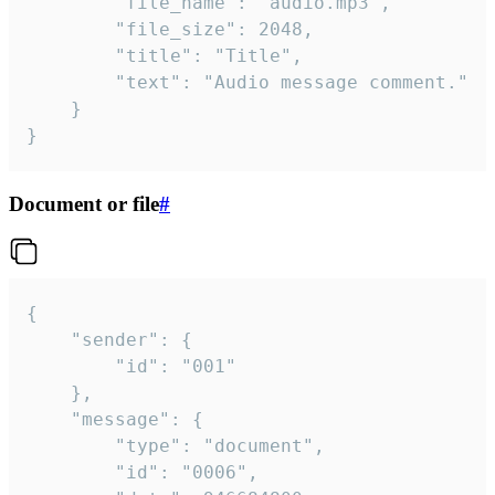
		"file_name": "audio.mp3",

		"file_size": 2048,

		"title": "Title",

		"text": "Audio message comment."

	}

}
Document or file
#
{

	"sender": {

		"id": "001"

	},

	"message": {

		"type": "document",

		"id": "0006",
