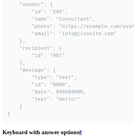
	"sender": {

		"id": "XXX",

		"name": "Consultant",

		"photo": "https://example.com/avatar.png",

		"email": "info@jivosite.com"

	},

	"recipient": {

		"id": "001"

	},

	"message": {

		"type": "text",

		"id": "0000",

		"date": 946684800,

		"text": "Hello!"

	}

}
Keyboard with answer options
#