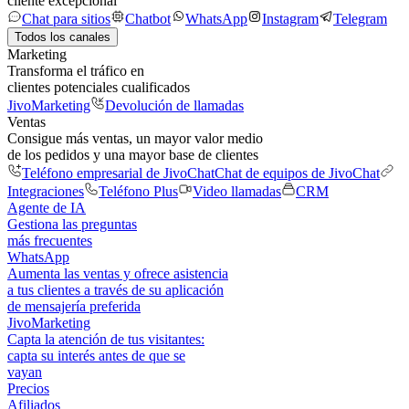
cliente excepcional
Chat para sitios
Chatbot
WhatsApp
Instagram
Telegram
Todos los canales
Marketing
Transforma el tráfico en
clientes potenciales cualificados
JivoMarketing
Devolución de llamadas
Ventas
Consigue más ventas, un mayor valor medio
de los pedidos y una mayor base de clientes
Teléfono empresarial de JivoChat
Chat de equipos de JivoChat
Integraciones
Teléfono Plus
Video llamadas
CRM
Agente de IA
Gestiona las preguntas
más frecuentes
WhatsApp
Aumenta las ventas y ofrece asistencia
a tus clientes a través de su aplicación
de mensajería preferida
JivoMarketing
Capta la atención de tus visitantes:
capta su interés antes de que se
vayan
Precios
Afiliados