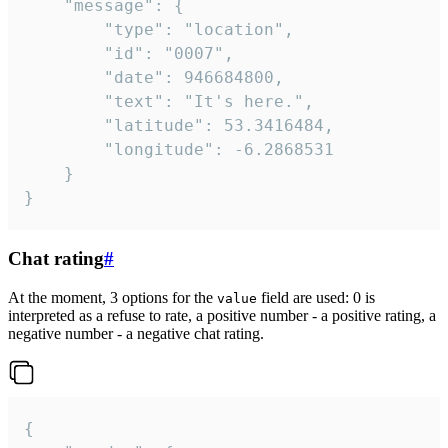
	"message": {

		"type": "location",

		"id": "0007",

		"date": 946684800,

		"text": "It's here.",

		"latitude": 53.3416484,

		"longitude": -6.2868531

	}

}
Chat rating
#
At the moment, 3 options for the
field are used: 0 is
value
interpreted as a refuse to rate, a positive number - a positive rating, a
negative number - a negative chat rating.
{
