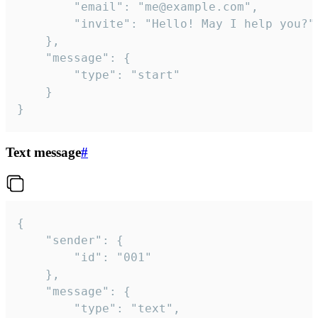
		"email": "me@example.com",

		"invite": "Hello! May I help you?"

	},

	"message": {

		"type": "start"

	}

}
Text message
#
{

	"sender": {

		"id": "001"

	},

	"message": {

		"type": "text",
