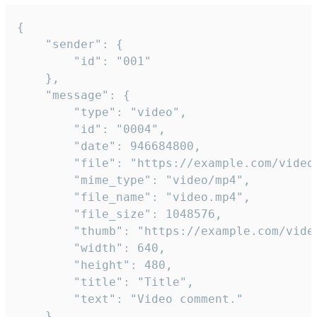
{

	"sender": {

		"id": "001"

	},

	"message": {

		"type": "video",

		"id": "0004",

		"date": 946684800,

		"file": "https://example.com/video.mp4",

		"mime_type": "video/mp4",

		"file_name": "video.mp4",

		"file_size": 1048576,

		"thumb": "https://example.com/video_thumb.png",

		"width": 640,

		"height": 480,

		"title": "Title",

		"text": "Video comment."

	}
