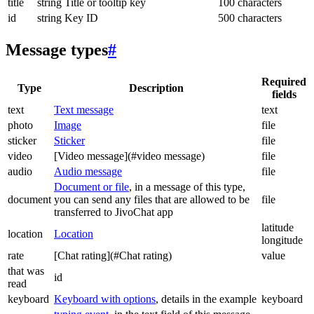
title
string
Title or tooltip key
100 characters
id
string
Key ID
500 characters
Message types
#
Required
Type
Description
fields
text
Text message
text
photo
Image
file
sticker
Sticker
file
video
[Video message](#video message)
file
audio
Audio message
file
Document or file
, in a message of this type,
document
you can send any files that are allowed to be
file
transferred to JivoChat app
latitude
location
Location
longitude
rate
[Chat rating](#Chat rating)
value
that was
id
read
keyboard
Keyboard with options
, details in the example
keyboard