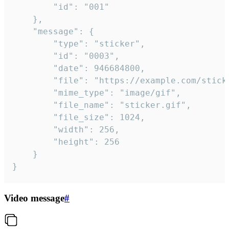
		"id": "001"

	},

	"message": {

		"type": "sticker",

		"id": "0003",

		"date": 946684800,

		"file": "https://example.com/sticker.gif",

		"mime_type": "image/gif",

		"file_name": "sticker.gif",

		"file_size": 1024,

		"width": 256,

		"height": 256

	}

}
Video message
#