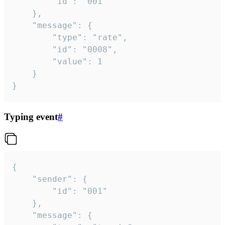
		"id": "001"

	},

	"message": {

		"type": "rate",

		"id": "0008",

		"value": 1

	}

}
Typing event
#
{

	"sender": {

		"id": "001"

	},

	"message": {
