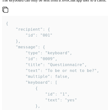
The keyboard can only be sent from a JivoChat app user to a client:
{

	"recipient": {

		"id": "001"

	},

	"message": {

		"type": "keyboard",

		"id": "0009",

		"title": "Questionnaire",

		"text": "To be or not to be?",

		"multiple": false,

		"keyboard": [

			{

				"id": "1",

				"text": "yes"

			},
