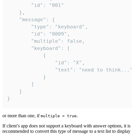
		"id": "001"

	},

	"message": {

		"type": "keyboard",

		"id": "0009",

		"multiple": false,

		"keyboard": [

			{

				"id": "X",

				"text": "need to think..."

			}

		]

	}

}
or more than one, if
.
multiple = true
If client’s app does not support a keyboard with answer options, it is
recommended to convert this type of message to a text list to display