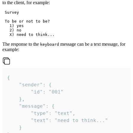
to the client, for example:
 Survey

 To be or not to be?

   1) yes

   2) no

The response to the
message can be a text message, for
keyboard
example:
{

	"sender": {

		"id": "001"

	},

	"message": {

		"type": "text",

		"text": "need to think..."

	}
