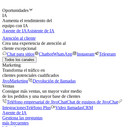
Oportunidades
IA
Aumenta el rendimiento del
equipo con IA
Agente de IA
Asistente de IA
Atención al cliente
Crea una experiencia de atención al
cliente excepcional
Chat para sitios
Chatbot
WhatsApp
Instagram
Telegram
Todos los canales
Marketing
Transforma el tráfico en
clientes potenciales cualificados
JivoMarketing
Devolución de llamadas
Ventas
Consigue más ventas, un mayor valor medio
de los pedidos y una mayor base de clientes
Teléfono empresarial de JivoChat
Chat de equipos de JivoChat
Integraciones
Teléfono Plus
Video llamadas
CRM
Agente de IA
Gestiona las preguntas
más frecuentes