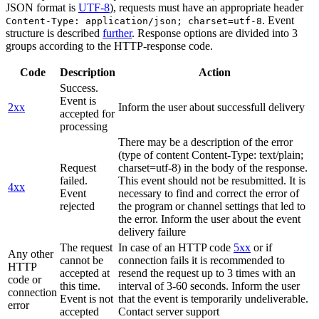
JSON format is
UTF-8
), requests must have an appropriate header
. Event
Content-Type: application/json; charset=utf-8
structure is described
further
. Response options are divided into 3
groups according to the HTTP-response code.
Code
Description
Action
Success.
Event is
2xx
Inform the user about successfull delivery
accepted for
processing
There may be a description of the error
(type of content Content-Type: text/plain;
Request
charset=utf-8) in the body of the response.
failed.
This event should not be resubmitted. It is
4xx
Event
necessary to find and correct the error of
rejected
the program or channel settings that led to
the error. Inform the user about the event
delivery failure
The request
In case of an HTTP code
5xx
or if
Any other
cannot be
connection fails it is recommended to
HTTP
accepted at
resend the request up to 3 times with an
code or
this time.
interval of 3-60 seconds. Inform the user
connection
Event is not
that the event is temporarily undeliverable.
error
accepted
Contact server support