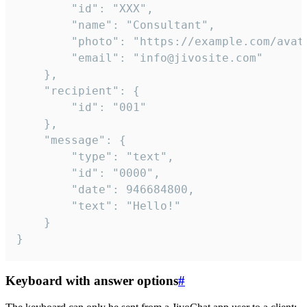
		"id": "XXX",

		"name": "Consultant",

		"photo": "https://example.com/avatar.png",

		"email": "info@jivosite.com"

	},

	"recipient": {

		"id": "001"

	},

	"message": {

		"type": "text",

		"id": "0000",

		"date": 946684800,

		"text": "Hello!"

	}

}
Keyboard with answer options
#