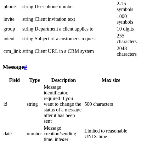
2-15
phone
string
User phone number
symbols
1000
invite
string
Client invitation text
symbols
group
string
Department a client applies to
10 digits
255
intent
string
Subject of a customer's request
characters
2048
crm_link
string
Client URL in a CRM system
characters
Message
#
Field
Type
Description
Max size
Message
identificator,
required if you
id
string
want to change the
500 characters
status of a message
after it has been
sent
Message
Limited to reasonable
date
number
creation/sending
UNIX time
time, integer