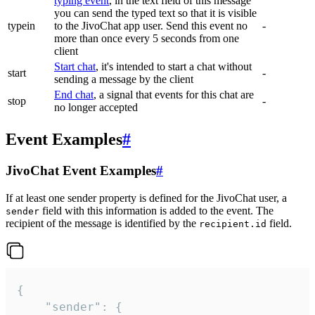
typing event
, in the text field of this message
you can send the typed text so that it is visible
typein
to the JivoChat app user. Send this event no
-
more than once every 5 seconds from one
client
Start chat
, it's intended to start a chat without
start
-
sending a message by the client
End chat
, a signal that events for this chat are
stop
-
no longer accepted
Event Examples
#
JivoChat Event Examples
#
If at least one sender property is defined for the JivoChat user, a
field with this information is added to the event. The
sender
recipient of the message is identified by the
field.
recipient.id
{

	"sender": {
