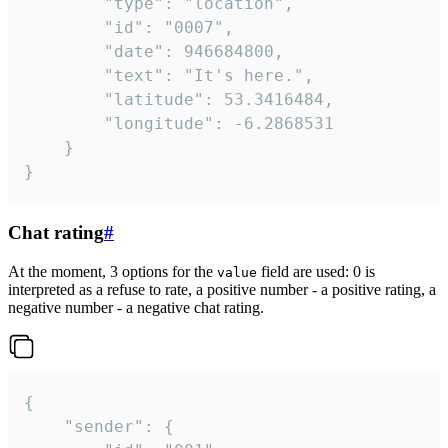
		"type": "location",

		"id": "0007",

		"date": 946684800,

		"text": "It's here.",

		"latitude": 53.3416484,

		"longitude": -6.2868531

	}

}
Chat rating
#
At the moment, 3 options for the
field are used: 0 is
value
interpreted as a refuse to rate, a positive number - a positive rating, a
negative number - a negative chat rating.
{

	"sender": {
