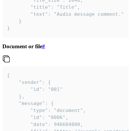
		"file_size": 2048,

		"title": "Title",

		"text": "Audio message comment."

	}

}
Document or file
#
{

	"sender": {

		"id": "001"

	},

	"message": {

		"type": "document",

		"id": "0006",

		"date": 946684800,
