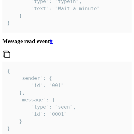
		"type": "typein",

		"text": "Wait a minute"

	}

}
Message read event
#
{

	"sender": {

		"id": "001"

	},

	"message": {

		"type": "seen",

		"id": "0001"

	}

}