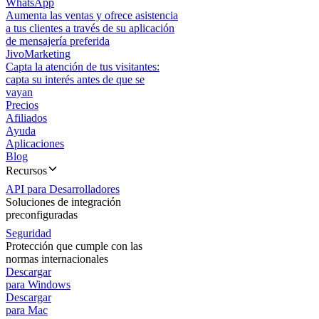
WhatsApp
Aumenta las ventas y ofrece asistencia
a tus clientes a través de su aplicación
de mensajería preferida
JivoMarketing
Capta la atención de tus visitantes:
capta su interés antes de que se
vayan
Precios
Afiliados
Ayuda
Aplicaciones
Blog
Recursos
API para Desarrolladores
Soluciones de integración
preconfiguradas
Seguridad
Protección que cumple con las
normas internacionales
Descargar
para Windows
Descargar
para Mac