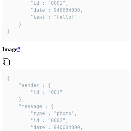
		"id": "0001",

		"date": 946684800,

		"text": "Hello!"

	}

}
Image
#
{

	"sender": {

		"id": "001"

	},

	"message": {

		"type": "photo",

		"id": "0002",

		"date": 946684800,
