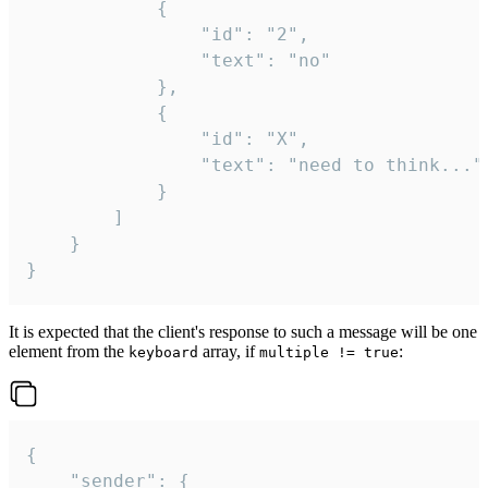
			{

				"id": "2",

				"text": "no"

			},

			{

				"id": "X",

				"text": "need to think..."

			}

		]

	}

}
It is expected that the client's response to such a message will be one
element from the
array, if
:
keyboard
multiple != true
{

	"sender": {
