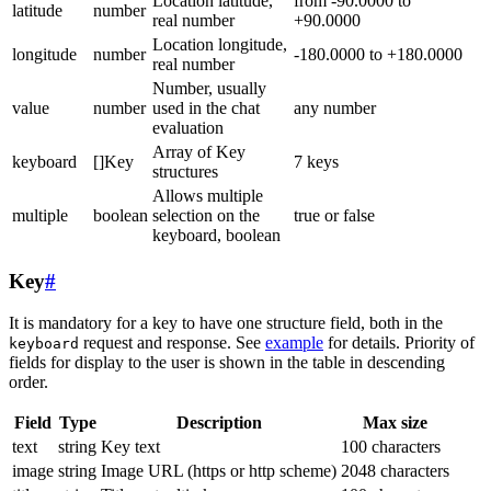
Location latitude,
from -90.0000 to
latitude
number
real number
+90.0000
Location longitude,
longitude
number
-180.0000 to +180.0000
real number
Number, usually
value
number
used in the chat
any number
evaluation
Array of Key
keyboard
[]Key
7 keys
structures
Allows multiple
multiple
boolean
selection on the
true or false
keyboard, boolean
Key
#
It is mandatory for a key to have one structure field, both in the
request and response. See
example
for details. Priority of
keyboard
fields for display to the user is shown in the table in descending
order.
Field
Type
Description
Max size
text
string
Key text
100 characters
image
string
Image URL (https or http scheme)
2048 characters