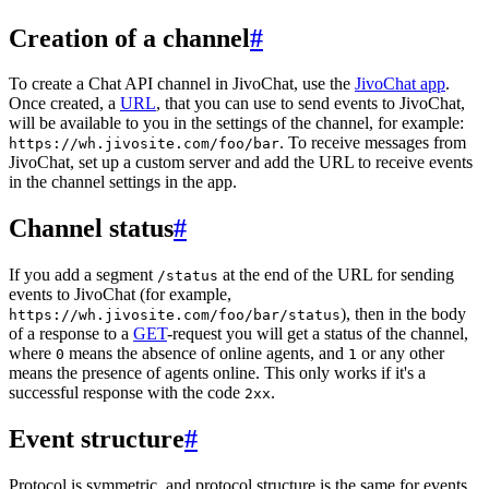
Creation of a channel
#
To create a Chat API channel in JivoChat, use the
JivoChat app
.
Once created, a
URL
, that you can use to send events to JivoChat,
will be available to you in the settings of the channel, for example:
. To receive messages from
https://wh.jivosite.com/foo/bar
JivoChat, set up a custom server and add the URL to receive events
in the channel settings in the app.
Channel status
#
If you add a segment
at the end of the URL for sending
/status
events to JivoChat (for example,
), then in the body
https://wh.jivosite.com/foo/bar/status
of a response to a
GET
-request you will get a status of the channel,
where
means the absence of online agents, and
or any other
0
1
means the presence of agents online. This only works if it's a
successful response with the code
.
2xx
Event structure
#
Protocol is symmetric, and protocol structure is the same for events