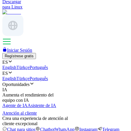
Descargar
para Linux
Iniciar Sesión
Regístrese gratis
ES
English
Türkçe
Português
ES
English
Türkçe
Português
Oportunidades
IA
Aumenta el rendimiento del
equipo con IA
Agente de IA
Asistente de IA
Atención al cliente
Crea una experiencia de atención al
cliente excepcional
Chat para sitios
Chatbot
WhatsApp
Instagram
Telegram