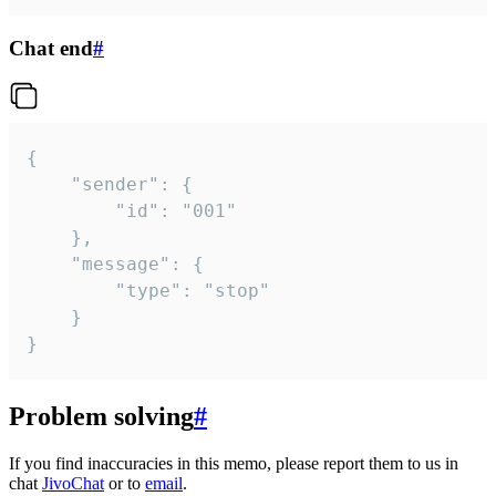
Chat end
#
{

	"sender": {

		"id": "001"

	},

	"message": {

		"type": "stop"

	}

}
Problem solving
#
If you find inaccuracies in this memo, please report them to us in
chat
JivoChat
or to
email
.