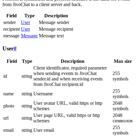
from JivoChat to a client server and back.
Field
Type
Description
sender
User
Message sender
recipient
User
Message recipient
message
Message
Message text
User
#
Field
Type
Description
Max size
Client identificator, required parameter
when sending events to JivoChat
255
id
string
sender.id and when receiving events
symbols
from JivoChat recipient.id
255
name
string
Username
symbols
User avatar URL, valid https or http
2048
photo
string
schemes
symbols
User page URL, valid https or http
2048
url
string
schemes
символов
255
email
string
User email
symbols