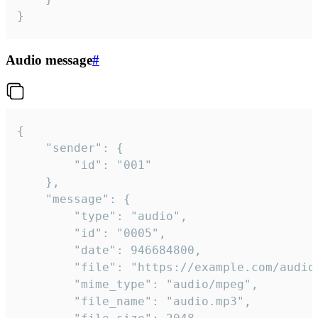
}
Audio message
#
{

	"sender": {

		"id": "001"

	},

	"message": {

		"type": "audio",

		"id": "0005",

		"date": 946684800,

		"file": "https://example.com/audio.mp3",

		"mime_type": "audio/mpeg",

		"file_name": "audio.mp3",
