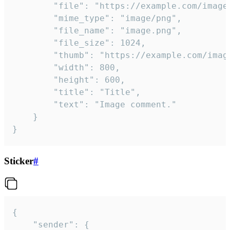
		"file": "https://example.com/image.png",

		"mime_type": "image/png",

		"file_name": "image.png",

		"file_size": 1024,

		"thumb": "https://example.com/image_thumb.png",

		"width": 800,

		"height": 600,

		"title": "Title",

		"text": "Image comment."

	}

}
Sticker
#
{

	"sender": {
