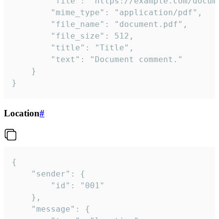
		"file": "https://example.com/document.pdf",

		"mime_type": "application/pdf",

		"file_name": "document.pdf",

		"file_size": 512,

		"title": "Title",

		"text": "Document comment."

	}

}
Location
#
{

	"sender": {

		"id": "001"

	},

	"message": {
