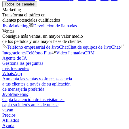
Todos los canales
Marketing
Transforma el tráfico en
clientes potenciales cualificados
JivoMarketing
Devolución de llamadas
Ventas
Consigue más ventas, un mayor valor medio
de los pedidos y una mayor base de clientes
Teléfono empresarial de JivoChat
Chat de equipos de JivoChat
Integraciones
Teléfono Plus
Video llamadas
CRM
Agente de IA
Gestiona las preguntas
más frecuentes
WhatsApp
Aumenta las ventas y ofrece asistencia
a tus clientes a través de su aplicación
de mensajería preferida
JivoMarketing
Capta la atención de tus visitantes:
capta su interés antes de que se
vayan
Precios
Afiliados
Ayuda