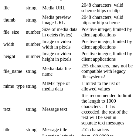
2048 characters, valid
file
string
Media URL
scheme https or http
Media preview
2048 characters, valid
thumb
string
image URL
https or http scheme
Size of media data
Positive integer, limited by
file_size
number
in octets (bytes)
client applications
Image or video
Positive integer, limited by
width
number
width in pixels
client applications
Image or video
Positive integer, limited by
height
number
height in pixels
client applications
255 characters, may not be
Media data file
file_name
string
compatible with legacy
name
file systems!
MIME type of
Limited to the list of
mime_type
string
media data
allowed values
It is recommended to limit
the length to 1000
characters - if it is
text
string
Message text
exceeded, the rest of the
text will be sent in
separate text messages
title
string
Message title
255 characters