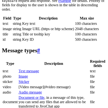
request and response. See
example
for details. Priority of
keyboard
fields for display to the user is shown in the table in descending
order.
Field
Type
Description
Max size
text
string
Key text
100 characters
image
string
Image URL (https or http scheme)
2048 characters
title
string
Title or tooltip key
100 characters
id
string
Key ID
500 characters
Message types
#
Required
Type
Description
fields
text
Text message
text
photo
Image
file
sticker
Sticker
file
video
[Video message](#video message)
file
audio
Audio message
file
Document or file
, in a message of this type,
document
you can send any files that are allowed to be
file
transferred to JivoChat app