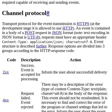
required capable of receiving and sending events.
Channel protocol
#
Transport protocol for the event transmission is
HTTPS
(at the
development stage it is allowed to use
HTTP
). An event is contained
in a body of a
POST
-request in
JSON
format (note: text encoding in
JSON format is
UTF-8
), requests must have an appropriate header
. Event
Content-Type: application/json; charset=utf-8
structure is described
further
. Response options are divided into 3
groups according to the HTTP-response code.
Code
Description
Action
Success.
Event is
2xx
Inform the user about successfull delivery
accepted for
processing
There may be a description of the error
(type of content Content-Type: text/plain;
Request
charset=utf-8) in the body of the response.
failed.
This event should not be resubmitted. It is
4xx
Event
necessary to find and correct the error of
rejected
the program or channel settings that led to
the error. Inform the user about the event