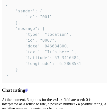
{

	"sender": {

		"id": "001"

	},

	"message": {

		"type": "location",

		"id": "0007",

		"date": 946684800,

		"text": "It's here.",

		"latitude": 53.3416484,

		"longitude": -6.2868531

	}

}
Chat rating
#
At the moment, 3 options for the
field are used: 0 is
value
interpreted as a refuse to rate, a positive number - a positive rating, a
negative number - a negative chat rating.