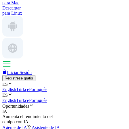
para Mac
Descargar
para Linux
Iniciar Sesión
Regístrese gratis
ES
English
Türkçe
Português
ES
English
Türkçe
Português
Oportunidades
IA
Aumenta el rendimiento del
equipo con IA
Agente de IA
Asistente de IA