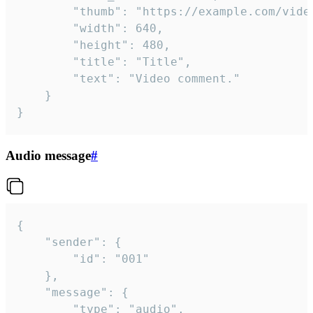
		"thumb": "https://example.com/video_thumb.png",

		"width": 640,

		"height": 480,

		"title": "Title",

		"text": "Video comment."

	}

}
Audio message
#
{

	"sender": {

		"id": "001"

	},

	"message": {

		"type": "audio",
