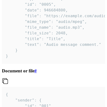
		"id": "0005",

		"date": 946684800,

		"file": "https://example.com/audio.mp3",

		"mime_type": "audio/mpeg",

		"file_name": "audio.mp3",

		"file_size": 2048,

		"title": "Title",

		"text": "Audio message comment."

	}

}
Document or file
#
{

	"sender": {

		"id": "001"
