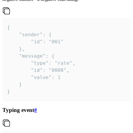
{

	"sender": {

		"id": "001"

	},

	"message": {

		"type": "rate",

		"id": "0008",

		"value": 1

	}

}
Typing event
#