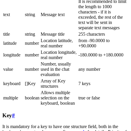
It is recommended to limit
the length to 1000
characters - if it is
text
string
Message text
exceeded, the rest of the
text will be sent in
separate text messages
title
string
Message title
255 characters
Location latitude,
from -90.0000 to
latitude
number
real number
+90.0000
Location longitude,
longitude
number
-180.0000 to +180.0000
real number
Number, usually
value
number
used in the chat
any number
evaluation
Array of Key
keyboard
[]Key
7 keys
structures
Allows multiple
multiple
boolean
selection on the
true or false
keyboard, boolean
Key
#
It is mandatory for a key to have one structure field, both in the