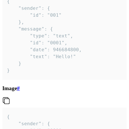
{

	"sender": {

		"id": "001"

	},

	"message": {

		"type": "text",

		"id": "0001",

		"date": 946684800,

		"text": "Hello!"

	}

}
Image
#
{

	"sender": {
