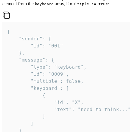
element from the
array, if
:
keyboard
multiple != true
{

	"sender": {

		"id": "001"

	},

	"message": {

		"type": "keyboard",

		"id": "0009",

		"multiple": false,

		"keyboard": [

			{

				"id": "X",

				"text": "need to think..."

			}

		]

	}
