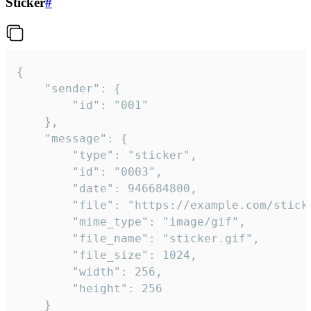
Sticker
#
{

	"sender": {

		"id": "001"

	},

	"message": {

		"type": "sticker",

		"id": "0003",

		"date": 946684800,

		"file": "https://example.com/sticker.gif",

		"mime_type": "image/gif",

		"file_name": "sticker.gif",

		"file_size": 1024,

		"width": 256,

		"height": 256

	}
