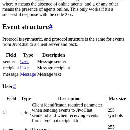
where
means the absence of online agents, and
or any other
0
1
means the presence of agents online. This only works if it's a
successful response with the code
.
2xx
Event structure
#
Protocol is symmetric, and protocol structure is the same for events
from JivoChat to a client server and back.
Field
Type
Description
sender
User
Message sender
recipient
User
Message recipient
message
Message
Message text
User
#
Field
Type
Description
Max size
Client identificator, required parameter
when sending events to JivoChat
255
id
string
sender.id and when receiving events
symbols
from JivoChat recipient.id
255
name
string
Username