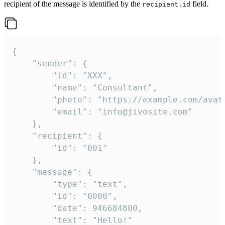
recipient of the message is identified by the
field.
recipient.id
{

	"sender": {

		"id": "XXX",

		"name": "Consultant",

		"photo": "https://example.com/avatar.png",

		"email": "info@jivosite.com"

	},

	"recipient": {

		"id": "001"

	},

	"message": {

		"type": "text",

		"id": "0000",

		"date": 946684800,

		"text": "Hello!"
