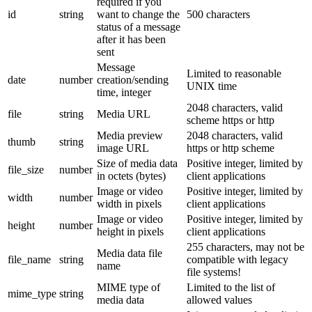
required if you
id
string
want to change the
500 characters
status of a message
after it has been
sent
Message
Limited to reasonable
date
number
creation/sending
UNIX time
time, integer
2048 characters, valid
file
string
Media URL
scheme https or http
Media preview
2048 characters, valid
thumb
string
image URL
https or http scheme
Size of media data
Positive integer, limited by
file_size
number
in octets (bytes)
client applications
Image or video
Positive integer, limited by
width
number
width in pixels
client applications
Image or video
Positive integer, limited by
height
number
height in pixels
client applications
255 characters, may not be
Media data file
file_name
string
compatible with legacy
name
file systems!
MIME type of
Limited to the list of
mime_type
string
media data
allowed values