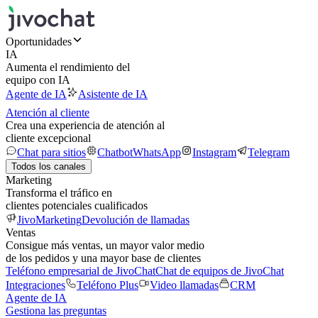
Oportunidades
IA
Aumenta el rendimiento del
equipo con IA
Agente de IA
Asistente de IA
Atención al cliente
Crea una experiencia de atención al
cliente excepcional
Chat para sitios
Chatbot
WhatsApp
Instagram
Telegram
Todos los canales
Marketing
Transforma el tráfico en
clientes potenciales cualificados
JivoMarketing
Devolución de llamadas
Ventas
Consigue más ventas, un mayor valor medio
de los pedidos y una mayor base de clientes
Teléfono empresarial de JivoChat
Chat de equipos de JivoChat
Integraciones
Teléfono Plus
Video llamadas
CRM
Agente de IA
Gestiona las preguntas