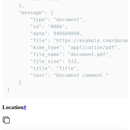
	},

	"message": {

		"type": "document",

		"id": "0006",

		"date": 946684800,

		"file": "https://example.com/document.pdf",

		"mime_type": "application/pdf",

		"file_name": "document.pdf",

		"file_size": 512,

		"title": "Title",

		"text": "Document comment."

	}

}
Location
#