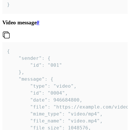
}
Video message
#
{

	"sender": {

		"id": "001"

	},

	"message": {

		"type": "video",

		"id": "0004",

		"date": 946684800,

		"file": "https://example.com/video.mp4",

		"mime_type": "video/mp4",

		"file_name": "video.mp4",

		"file_size": 1048576,
