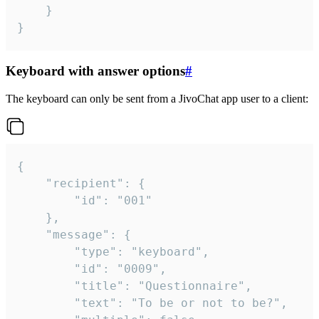
	}

}
Keyboard with answer options
#
The keyboard can only be sent from a JivoChat app user to a client:
{

	"recipient": {

		"id": "001"

	},

	"message": {

		"type": "keyboard",

		"id": "0009",

		"title": "Questionnaire",

		"text": "To be or not to be?",
