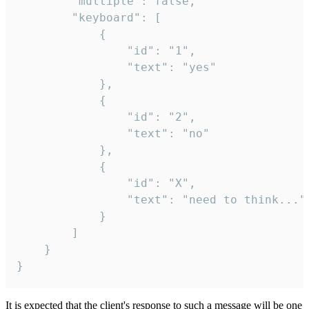
		"multiple": false,

		"keyboard": [

			{

				"id": "1",

				"text": "yes"

			},

			{

				"id": "2",

				"text": "no"

			},

			{

				"id": "X",

				"text": "need to think..."

			}

		]

	}

}
It is expected that the client's response to such a message will be one