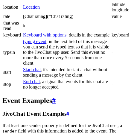
latitude
location
Location
longitude
rate
[Chat rating](#Chat rating)
value
that was
id
read
keyboard
Keyboard with options
, details in the example
keyboard
typing event
, in the text field of this message
you can send the typed text so that it is visible
typein
to the JivoChat app user. Send this event no
-
more than once every 5 seconds from one
client
Start chat
, it's intended to start a chat without
start
-
sending a message by the client
End chat
, a signal that events for this chat are
stop
-
no longer accepted
Event Examples
#
JivoChat Event Examples
#
If at least one sender property is defined for the JivoChat user, a
field with this information is added to the event. The
sender