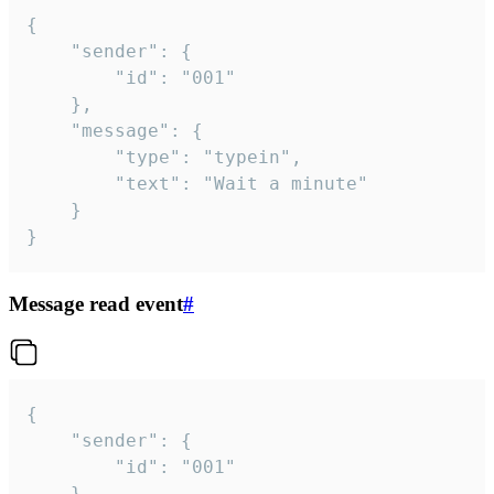
{

	"sender": {

		"id": "001"

	},

	"message": {

		"type": "typein",

		"text": "Wait a minute"

	}

}
Message read event
#
{

	"sender": {

		"id": "001"

	},
