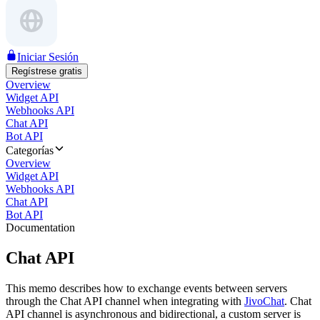
Iniciar Sesión
Regístrese gratis
Overview
Widget API
Webhooks API
Chat API
Bot API
Categorías
Overview
Widget API
Webhooks API
Chat API
Bot API
Documentation
Chat API
This memo describes how to exchange events between servers
through the Chat API channel when integrating with
JivoChat
. Chat
API channel is asynchronous and bidirectional, a custom server is