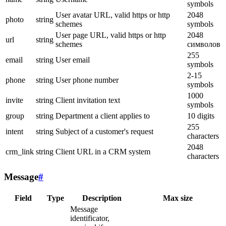
symbols
User avatar URL, valid https or http
2048
photo
string
schemes
symbols
User page URL, valid https or http
2048
url
string
schemes
символов
255
email
string
User email
symbols
2-15
phone
string
User phone number
symbols
1000
invite
string
Client invitation text
symbols
group
string
Department a client applies to
10 digits
255
intent
string
Subject of a customer's request
characters
2048
crm_link
string
Client URL in a CRM system
characters
Message
#
Field
Type
Description
Max size
Message
identificator,