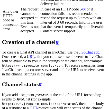
delivery failure
The request
In case of an HTTP code
5xx
or if
Any other
cannot be
connection fails it is recommended to
HTTP
accepted at
resend the request up to 3 times with an
code or
this time.
interval of 3-60 seconds. Inform the user
connection
Event is not
that the event is temporarily undeliverable.
error
accepted
Contact server support
Creation of a channel
#
To create a Chat API channel in JivoChat, use the
JivoChat app
.
Once created, a
URL
, that you can use to send events to JivoChat,
will be available to you in the settings of the channel, for example:
. To receive messages from
https://wh.jivosite.com/foo/bar
JivoChat, set up a custom server and add the URL to receive events
in the channel settings in the app.
Channel status
#
If you add a segment
at the end of the URL for sending
/status
events to JivoChat (for example,
), then in the body
https://wh.jivosite.com/foo/bar/status
of a response to a
GET
-request you will get a status of the channel,