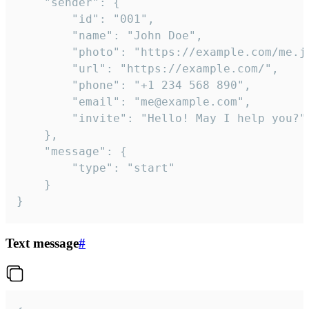
	"sender": {

		"id": "001",

		"name": "John Doe",

		"photo": "https://example.com/me.jpg",

		"url": "https://example.com/",

		"phone": "+1 234 568 890",

		"email": "me@example.com",

		"invite": "Hello! May I help you?"

	},

	"message": {

		"type": "start"

	}

}
Text message
#