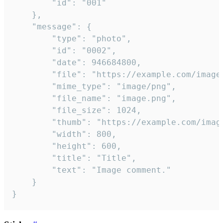
		"id": "001"

	},

	"message": {

		"type": "photo",

		"id": "0002",

		"date": 946684800,

		"file": "https://example.com/image.png",

		"mime_type": "image/png",

		"file_name": "image.png",

		"file_size": 1024,

		"thumb": "https://example.com/image_thumb.png",

		"width": 800,

		"height": 600,

		"title": "Title",

		"text": "Image comment."

	}

}