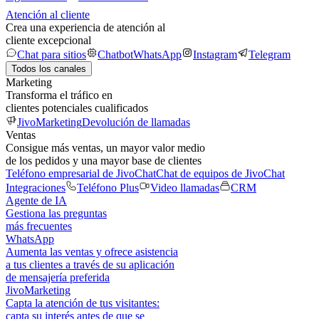
Atención al cliente
Crea una experiencia de atención al
cliente excepcional
Chat para sitios
Chatbot
WhatsApp
Instagram
Telegram
Todos los canales
Marketing
Transforma el tráfico en
clientes potenciales cualificados
JivoMarketing
Devolución de llamadas
Ventas
Consigue más ventas, un mayor valor medio
de los pedidos y una mayor base de clientes
Teléfono empresarial de JivoChat
Chat de equipos de JivoChat
Integraciones
Teléfono Plus
Video llamadas
CRM
Agente de IA
Gestiona las preguntas
más frecuentes
WhatsApp
Aumenta las ventas y ofrece asistencia
a tus clientes a través de su aplicación
de mensajería preferida
JivoMarketing
Capta la atención de tus visitantes:
capta su interés antes de que se