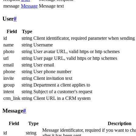
message
Message
Message text
User
#
Field
Type
id
string
Client identificator, required parameter when sending
name
string
Username
photo
string
User avatar URL, valid https or http schemes
url
string
User page URL, valid https or http schemes
email
string
User email
phone
string
User phone number
invite
string
Client invitation text
group
string
Department a client applies to
intent
string
Subject of a customer's request
crm_link
string
Client URL in a CRM system
Message
#
Field
Type
Description
Message identificator, required if you want to ch
id
string
after it has been sent