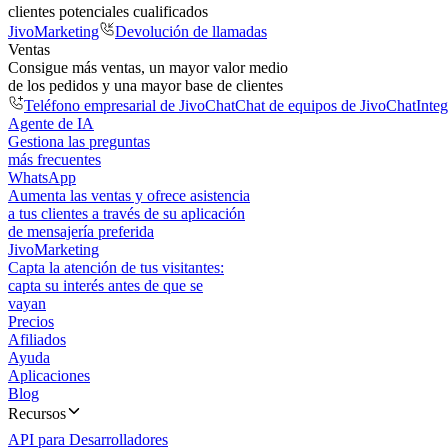
clientes potenciales cualificados
JivoMarketing
Devolución de llamadas
Ventas
Consigue más ventas, un mayor valor medio
de los pedidos y una mayor base de clientes
Teléfono empresarial de JivoChat
Chat de equipos de JivoChat
Inte
Agente de IA
Gestiona las preguntas
más frecuentes
WhatsApp
Aumenta las ventas y ofrece asistencia
a tus clientes a través de su aplicación
de mensajería preferida
JivoMarketing
Capta la atención de tus visitantes:
capta su interés antes de que se
vayan
Precios
Afiliados
Ayuda
Aplicaciones
Blog
Recursos
API para Desarrolladores