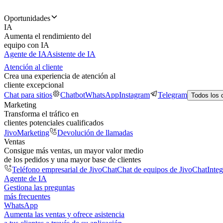
Oportunidades
IA
Aumenta el rendimiento del
equipo con IA
Agente de IA
Asistente de IA
Atención al cliente
Crea una experiencia de atención al
cliente excepcional
Chat para sitios
Chatbot
WhatsApp
Instagram
Telegram
Todos los 
Marketing
Transforma el tráfico en
clientes potenciales cualificados
JivoMarketing
Devolución de llamadas
Ventas
Consigue más ventas, un mayor valor medio
de los pedidos y una mayor base de clientes
Teléfono empresarial de JivoChat
Chat de equipos de JivoChat
Inte
Agente de IA
Gestiona las preguntas
más frecuentes
WhatsApp
Aumenta las ventas y ofrece asistencia