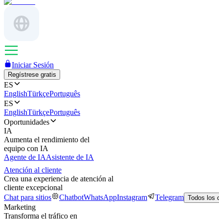
Iniciar Sesión
Regístrese gratis
ES
English
Türkçe
Português
ES
English
Türkçe
Português
Oportunidades
IA
Aumenta el rendimiento del
equipo con IA
Agente de IA
Asistente de IA
Atención al cliente
Crea una experiencia de atención al
cliente excepcional
Chat para sitios
Chatbot
WhatsApp
Instagram
Telegram
Todos los 
Marketing
Transforma el tráfico en