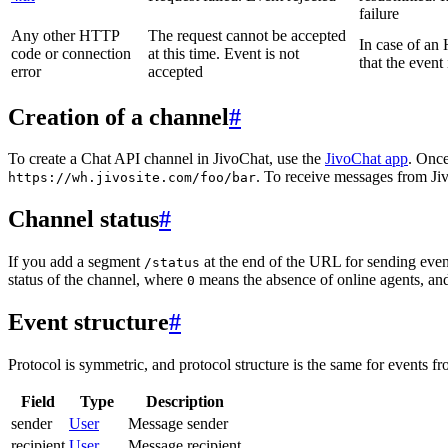
failure
Any other HTTP
The request cannot be accepted
In case of a
code or connection
at this time. Event is not
that the event
error
accepted
Creation of a channel
#
To create a Chat API channel in JivoChat, use the
JivoChat app
. Once
. To receive messages from Jiv
https://wh.jivosite.com/foo/bar
Channel status
#
If you add a segment
at the end of the URL for sending even
/status
status of the channel, where
means the absence of online agents, a
0
Event structure
#
Protocol is symmetric, and protocol structure is the same for events fr
Field
Type
Description
sender
User
Message sender
recipient
User
Message recipient