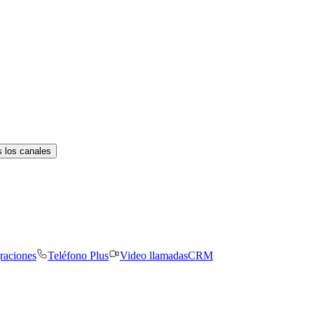
 los canales
graciones
Teléfono Plus
Video llamadas
CRM