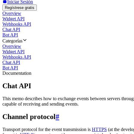
Iniciar Sesión
Regístrese gratis
Overview
Widget API
Webhooks API
Chat API
Bot API
Categorías
Overview
Widget API
Webhooks API
Chat API
Bot API
Documentation
Chat API
This memo describes how to exchange events between servers throug
capable of receiving and sending events.
Channel protocol
#
Transport protocol for the event transmission is
HTTPS
(at the develo