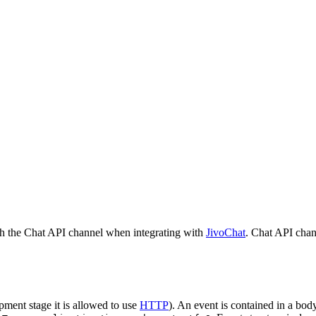
h the Chat API channel when integrating with
JivoChat
. Chat API chan
pment stage it is allowed to use
HTTP
). An event is contained in a bod