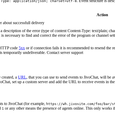
. Event structure is des
-Type: application/json; charset=utf-8
Action
r about successfull delivery
 description of the error (type of content Content-Type: text/plain; cha
t is necessary to find and correct the error of the program or channel sett
n HTTP code
5xx
or if connection fails it is recommended to resend the r
 is temporarily undeliverable. Contact server support
 created, a
URL
, that you can use to send events to JivoChat, will be a
oChat, set up a custom server and add the URL to receive events in the 
ts to JivoChat (for example,
https://wh.jivosite.com/foo/bar/s
nd
or any other means the presence of agents online. This only works if
1