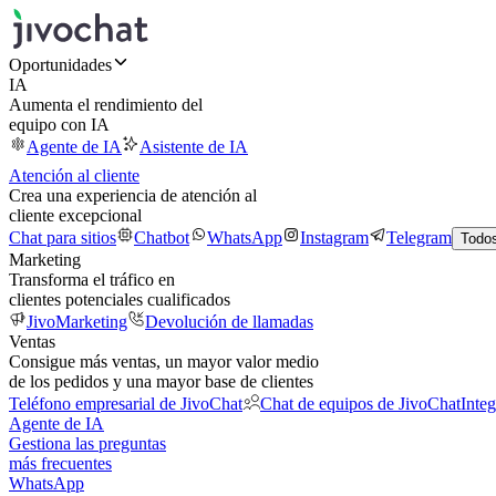
Oportunidades
IA
Aumenta el rendimiento del
equipo con IA
Agente de IA
Asistente de IA
Atención al cliente
Crea una experiencia de atención al
cliente excepcional
Chat para sitios
Chatbot
WhatsApp
Instagram
Telegram
Todos
Marketing
Transforma el tráfico en
clientes potenciales cualificados
JivoMarketing
Devolución de llamadas
Ventas
Consigue más ventas, un mayor valor medio
de los pedidos y una mayor base de clientes
Teléfono empresarial de JivoChat
Chat de equipos de JivoChat
Inte
Agente de IA
Gestiona las preguntas
más frecuentes
WhatsApp