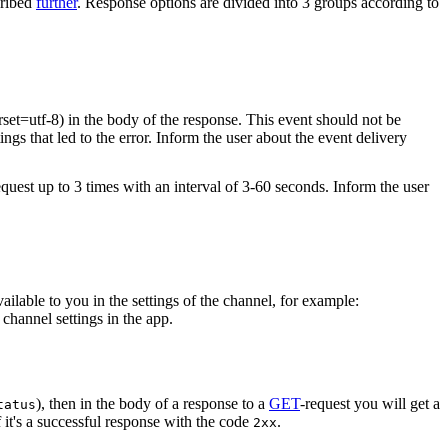
cribed
further
. Response options are divided into 3 groups according to
rset=utf-8) in the body of the response. This event should not be
ings that led to the error. Inform the user about the event delivery
equest up to 3 times with an interval of 3-60 seconds. Inform the user
vailable to you in the settings of the channel, for example:
channel settings in the app.
), then in the body of a response to a
GET
-request you will get a
tatus
 it's a successful response with the code
.
2xx