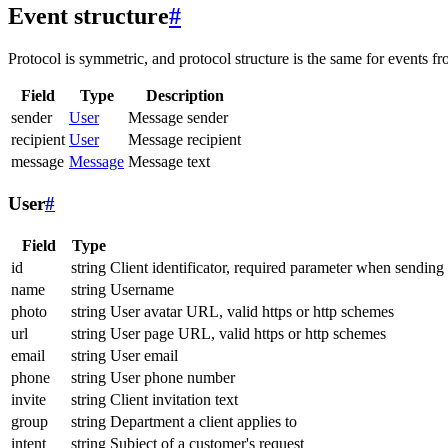
Event structure
#
Protocol is symmetric, and protocol structure is the same for events fr
Field
Type
Description
sender
User
Message sender
recipient
User
Message recipient
message
Message
Message text
User
#
Field
Type
id
string
Client identificator, required parameter when sending
name
string
Username
photo
string
User avatar URL, valid https or http schemes
url
string
User page URL, valid https or http schemes
email
string
User email
phone
string
User phone number
invite
string
Client invitation text
group
string
Department a client applies to
intent
string
Subject of a customer's request