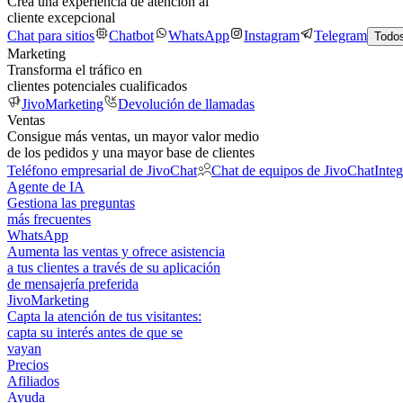
Crea una experiencia de atención al
cliente excepcional
Chat para sitios
Chatbot
WhatsApp
Instagram
Telegram
Todos
Marketing
Transforma el tráfico en
clientes potenciales cualificados
JivoMarketing
Devolución de llamadas
Ventas
Consigue más ventas, un mayor valor medio
de los pedidos y una mayor base de clientes
Teléfono empresarial de JivoChat
Chat de equipos de JivoChat
Inte
Agente de IA
Gestiona las preguntas
más frecuentes
WhatsApp
Aumenta las ventas y ofrece asistencia
a tus clientes a través de su aplicación
de mensajería preferida
JivoMarketing
Capta la atención de tus visitantes:
capta su interés antes de que se
vayan
Precios
Afiliados
Ayuda