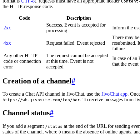
format is
UTF-8
), requests must have an appropriate header
Content
the HTTP-response code.
Code
Description
Success. Event is accepted for
2xx
Inform the use
processing
There may be a
4xx
Request failed. Event rejected
resubmitted. I
failure
Any other HTTP
The request cannot be accepted
In case of a
code or connection
at this time. Event is not
that the event
error
accepted
Creation of a channel
#
To create a Chat API channel in JivoChat, use the
JivoChat app
. Once
. To receive messages from Jiv
https://wh.jivosite.com/foo/bar
Channel status
#
If you add a segment
at the end of the URL for sending even
/status
status of the channel, where
means the absence of online agents, a
0