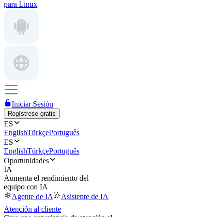
para Linux
Iniciar Sesión
Regístrese gratis
ES
English
Türkçe
Português
ES
English
Türkçe
Português
Oportunidades
IA
Aumenta el rendimiento del
equipo con IA
Agente de IA
Asistente de IA
Atención al cliente