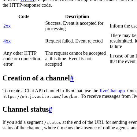
the HTTP-response code.
Code
Description
Success. Event is accepted for
2xx
Inform the use
processing
There may be a
4xx
Request failed. Event rejected
resubmitted. I
failure
Any other HTTP
The request cannot be accepted
In case of a
code or connection
at this time. Event is not
that the event
error
accepted
Creation of a channel
#
To create a Chat API channel in JivoChat, use the
JivoChat app
. Once
. To receive messages from Jiv
https://wh.jivosite.com/foo/bar
Channel status
#
If you add a segment
at the end of the URL for sending even
/status
status of the channel, where
means the absence of online agents, a
0