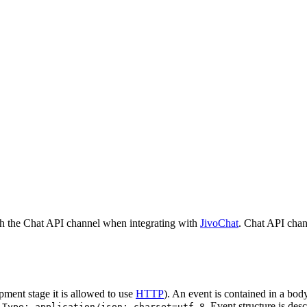
h the Chat API channel when integrating with
JivoChat
. Chat API chan
pment stage it is allowed to use
HTTP
). An event is contained in a bod
. Event structure is des
-Type: application/json; charset=utf-8