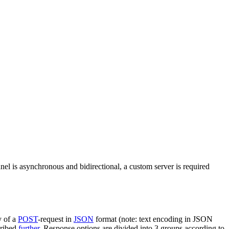
nel is asynchronous and bidirectional, a custom server is required
y of a
POST
-request in
JSON
format (note: text encoding in JSON
cribed
further
. Response options are divided into 3 groups according to