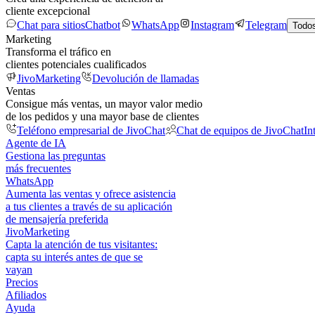
cliente excepcional
Chat para sitios
Chatbot
WhatsApp
Instagram
Telegram
Todos
Marketing
Transforma el tráfico en
clientes potenciales cualificados
JivoMarketing
Devolución de llamadas
Ventas
Consigue más ventas, un mayor valor medio
de los pedidos y una mayor base de clientes
Teléfono empresarial de JivoChat
Chat de equipos de JivoChat
In
Agente de IA
Gestiona las preguntas
más frecuentes
WhatsApp
Aumenta las ventas y ofrece asistencia
a tus clientes a través de su aplicación
de mensajería preferida
JivoMarketing
Capta la atención de tus visitantes:
capta su interés antes de que se
vayan
Precios
Afiliados
Ayuda