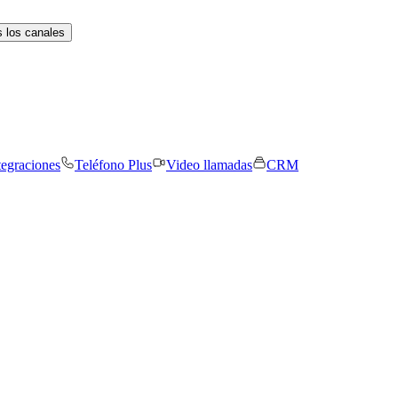
 los canales
tegraciones
Teléfono Plus
Video llamadas
CRM