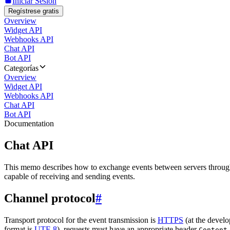
Iniciar Sesión
Regístrese gratis
Overview
Widget API
Webhooks API
Chat API
Bot API
Categorías
Overview
Widget API
Webhooks API
Chat API
Bot API
Documentation
Chat API
This memo describes how to exchange events between servers throug
capable of receiving and sending events.
Channel protocol
#
Transport protocol for the event transmission is
HTTPS
(at the develo
format is
UTF-8
), requests must have an appropriate header
Content