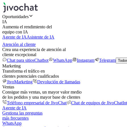
Oportunidades
IA
Aumenta el rendimiento del
equipo con IA
Agente de IA
Asistente de IA
Atención al cliente
Crea una experiencia de atención al
cliente excepcional
Chat para sitios
Chatbot
WhatsApp
Instagram
Telegram
Todos
Marketing
Transforma el tráfico en
clientes potenciales cualificados
JivoMarketing
Devolución de llamadas
Ventas
Consigue más ventas, un mayor valor medio
de los pedidos y una mayor base de clientes
Teléfono empresarial de JivoChat
Chat de equipos de JivoChat
In
Agente de IA
Gestiona las preguntas
más frecuentes
WhatsApp