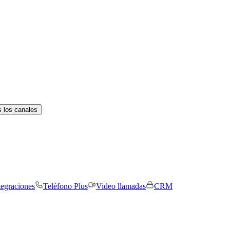
 los canales
tegraciones
Teléfono Plus
Video llamadas
CRM