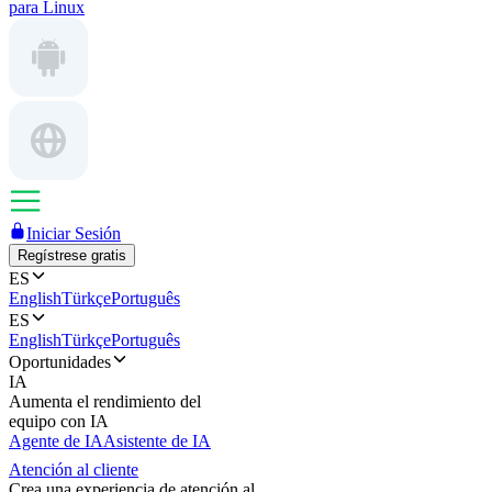
para Linux
Iniciar Sesión
Regístrese gratis
ES
English
Türkçe
Português
ES
English
Türkçe
Português
Oportunidades
IA
Aumenta el rendimiento del
equipo con IA
Agente de IA
Asistente de IA
Atención al cliente
Crea una experiencia de atención al