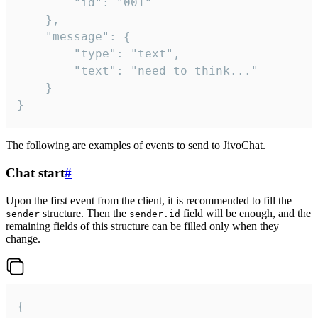
		"id": "001"

	},

	"message": {

		"type": "text",

		"text": "need to think..."

	}

}
The following are examples of events to send to JivoChat.
Chat start
#
Upon the first event from the client, it is recommended to fill the
structure. Then the
field will be enough, and the
sender
sender.id
remaining fields of this structure can be filled only when they
change.
{
