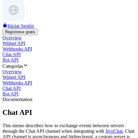
Iniciar Sesión
Regístrese gratis
Overview
Widget API
Webhooks API
Chat API
Bot API
Categorías
Overview
Widget API
Webhooks API
Chat API
Bot API
Documentation
Chat API
This memo describes how to exchange events between servers
through the Chat API channel when integrating with
JivoChat
. Chat
API channel is asynchronous and bidirectional, a custom server is