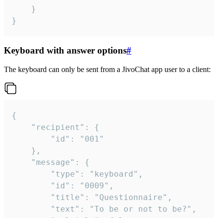
	}

}
Keyboard with answer options
#
The keyboard can only be sent from a JivoChat app user to a client:
{

	"recipient": {

		"id": "001"

	},

	"message": {

		"type": "keyboard",

		"id": "0009",

		"title": "Questionnaire",

		"text": "To be or not to be?",
