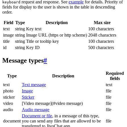
request and response. See
example
for details. Priority of
keyboard
fields for display to the user is shown in the table in descending
order.
Field
Type
Description
Max size
text
string
Key text
100 characters
image
string
Image URL (https or http scheme)
2048 characters
title
string
Title or tooltip key
100 characters
id
string
Key ID
500 characters
Message types
#
Required
Type
Description
fields
text
Text message
text
photo
Image
file
sticker
Sticker
file
video
[Video message](#video message)
file
audio
Audio message
file
Document or file
, in a message of this type,
document
you can send any files that are allowed to be
file
transferred to JivoChat app