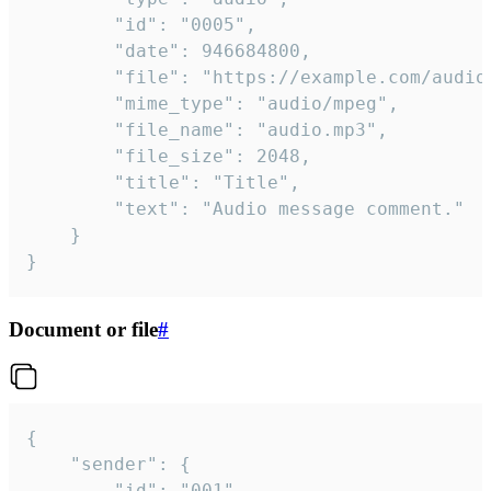
		"id": "0005",

		"date": 946684800,

		"file": "https://example.com/audio.mp3",

		"mime_type": "audio/mpeg",

		"file_name": "audio.mp3",

		"file_size": 2048,

		"title": "Title",

		"text": "Audio message comment."

	}

}
Document or file
#
{

	"sender": {

		"id": "001"
