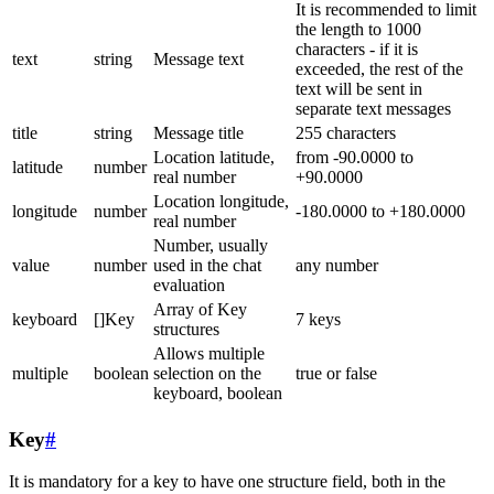
It is recommended to limit
the length to 1000
characters - if it is
text
string
Message text
exceeded, the rest of the
text will be sent in
separate text messages
title
string
Message title
255 characters
Location latitude,
from -90.0000 to
latitude
number
real number
+90.0000
Location longitude,
longitude
number
-180.0000 to +180.0000
real number
Number, usually
value
number
used in the chat
any number
evaluation
Array of Key
keyboard
[]Key
7 keys
structures
Allows multiple
multiple
boolean
selection on the
true or false
keyboard, boolean
Key
#
It is mandatory for a key to have one structure field, both in the