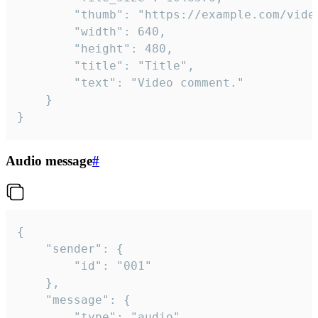
		"thumb": "https://example.com/video_thumb.png",

		"width": 640,

		"height": 480,

		"title": "Title",

		"text": "Video comment."

	}

}
Audio message
#
{

	"sender": {

		"id": "001"

	},

	"message": {

		"type": "audio",
