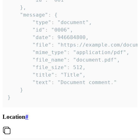
	},

	"message": {

		"type": "document",

		"id": "0006",

		"date": 946684800,

		"file": "https://example.com/document.pdf",

		"mime_type": "application/pdf",

		"file_name": "document.pdf",

		"file_size": 512,

		"title": "Title",

		"text": "Document comment."

	}

}
Location
#