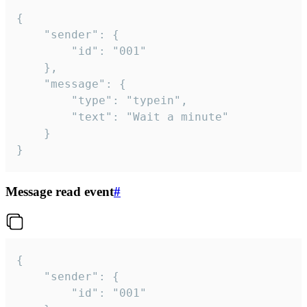
{

	"sender": {

		"id": "001"

	},

	"message": {

		"type": "typein",

		"text": "Wait a minute"

	}

}
Message read event
#
{

	"sender": {

		"id": "001"
