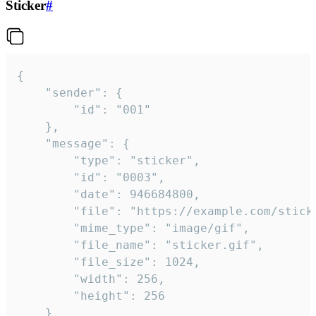
Sticker
#
{

	"sender": {

		"id": "001"

	},

	"message": {

		"type": "sticker",

		"id": "0003",

		"date": 946684800,

		"file": "https://example.com/sticker.gif",

		"mime_type": "image/gif",

		"file_name": "sticker.gif",

		"file_size": 1024,

		"width": 256,

		"height": 256

	}
