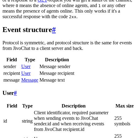
where
means the absence of online agents, and
or any other
0
1
means the presence of agents online. This only works if it's a
successful response with the code
.
2xx
Event structure
#
Protocol is symmetric, and protocol structure is the same for events
from JivoChat to a client server and back.
Field
Type
Description
sender
User
Message sender
recipient
User
Message recipient
message
Message
Message text
User
#
Field
Type
Description
Max size
Client identificator, required parameter
when sending events to JivoChat
255
id
string
sender.id and when receiving events
symbols
from JivoChat recipient.id
255