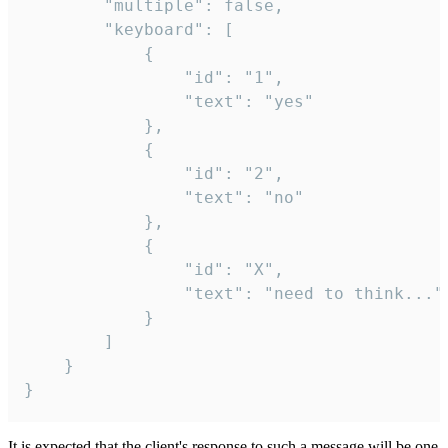
		"multiple": false,

		"keyboard": [

			{

				"id": "1",

				"text": "yes"

			},

			{

				"id": "2",

				"text": "no"

			},

			{

				"id": "X",

				"text": "need to think..."

			}

		]

	}

}
It is expected that the client's response to such a message will be one