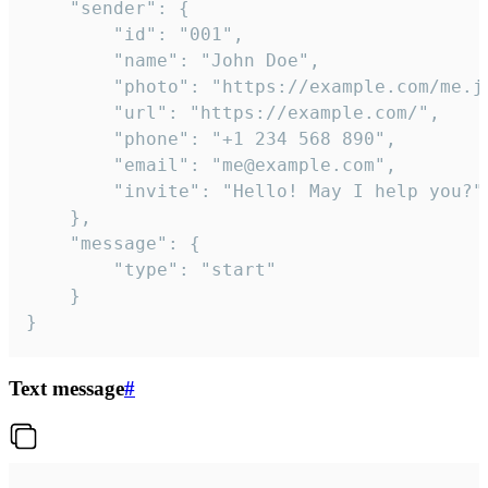
	"sender": {

		"id": "001",

		"name": "John Doe",

		"photo": "https://example.com/me.jpg",

		"url": "https://example.com/",

		"phone": "+1 234 568 890",

		"email": "me@example.com",

		"invite": "Hello! May I help you?"

	},

	"message": {

		"type": "start"

	}

}
Text message
#