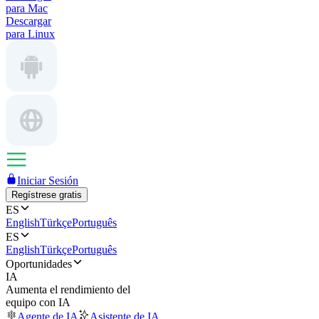
para Mac
Descargar
para Linux
Iniciar Sesión
Regístrese gratis
ES
English
Türkçe
Português
ES
English
Türkçe
Português
Oportunidades
IA
Aumenta el rendimiento del
equipo con IA
Agente de IA
Asistente de IA