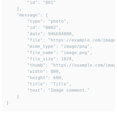
		"id": "001"

	},

	"message": {

		"type": "photo",

		"id": "0002",

		"date": 946684800,

		"file": "https://example.com/image.png",

		"mime_type": "image/png",

		"file_name": "image.png",

		"file_size": 1024,

		"thumb": "https://example.com/image_thumb.png",

		"width": 800,

		"height": 600,

		"title": "Title",

		"text": "Image comment."

	}

}