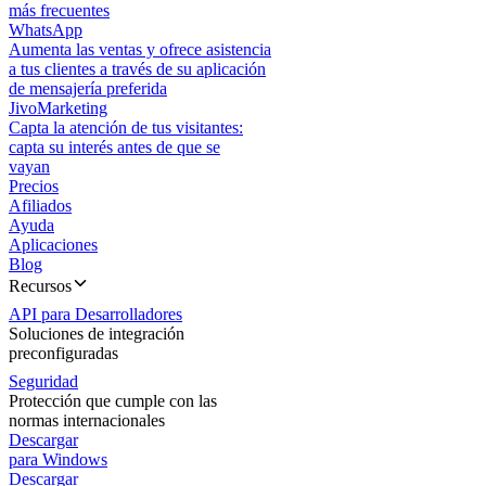
más frecuentes
WhatsApp
Aumenta las ventas y ofrece asistencia
a tus clientes a través de su aplicación
de mensajería preferida
JivoMarketing
Capta la atención de tus visitantes:
capta su interés antes de que se
vayan
Precios
Afiliados
Ayuda
Aplicaciones
Blog
Recursos
API para Desarrolladores
Soluciones de integración
preconfiguradas
Seguridad
Protección que cumple con las
normas internacionales
Descargar
para Windows
Descargar