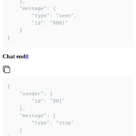
	},

	"message": {

		"type": "seen",

		"id": "0001"

	}

}
Chat end
#
{

	"sender": {

		"id": "001"

	},

	"message": {

		"type": "stop"

	}
