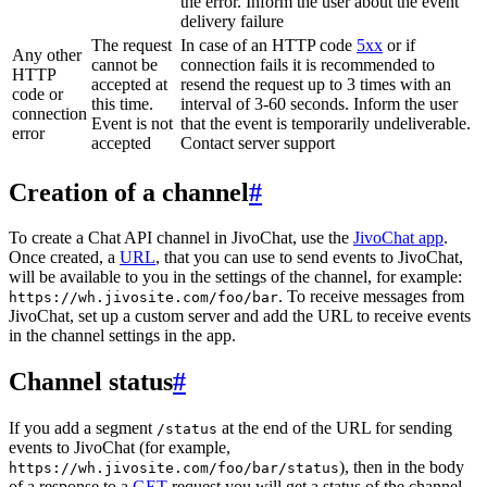
the error. Inform the user about the event
delivery failure
The request
In case of an HTTP code
5xx
or if
Any other
cannot be
connection fails it is recommended to
HTTP
accepted at
resend the request up to 3 times with an
code or
this time.
interval of 3-60 seconds. Inform the user
connection
Event is not
that the event is temporarily undeliverable.
error
accepted
Contact server support
Creation of a channel
#
To create a Chat API channel in JivoChat, use the
JivoChat app
.
Once created, a
URL
, that you can use to send events to JivoChat,
will be available to you in the settings of the channel, for example:
. To receive messages from
https://wh.jivosite.com/foo/bar
JivoChat, set up a custom server and add the URL to receive events
in the channel settings in the app.
Channel status
#
If you add a segment
at the end of the URL for sending
/status
events to JivoChat (for example,
), then in the body
https://wh.jivosite.com/foo/bar/status
of a response to a
GET
-request you will get a status of the channel,