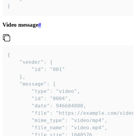
}
Video message
#
{

	"sender": {

		"id": "001"

	},

	"message": {

		"type": "video",

		"id": "0004",

		"date": 946684800,

		"file": "https://example.com/video.mp4",

		"mime_type": "video/mp4",

		"file_name": "video.mp4",

		"file_size": 1048576,
