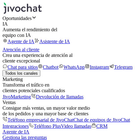
Oportunidades
IA
Aumenta el rendimiento del
equipo con IA
Agente de IA
Asistente de IA
Atención al cliente
Crea una experiencia de atención al
cliente excepcional
Chat para sitios
Chatbot
WhatsApp
Instagram
Telegram
Todos los canales
Marketing
Transforma el tráfico en
clientes potenciales cualificados
JivoMarketing
Devolución de llamadas
Ventas
Consigue más ventas, un mayor valor medio
de los pedidos y una mayor base de clientes
Teléfono empresarial de JivoChat
Chat de equipos de JivoChat
Integraciones
Teléfono Plus
Video llamadas
CRM
Agente de IA
Gestiona las preguntas