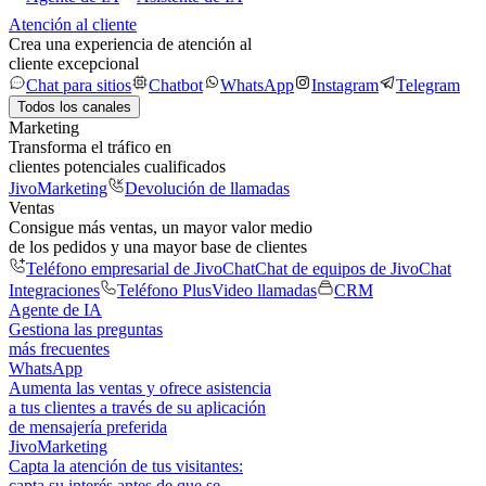
Atención al cliente
Crea una experiencia de atención al
cliente excepcional
Chat para sitios
Chatbot
WhatsApp
Instagram
Telegram
Todos los canales
Marketing
Transforma el tráfico en
clientes potenciales cualificados
JivoMarketing
Devolución de llamadas
Ventas
Consigue más ventas, un mayor valor medio
de los pedidos y una mayor base de clientes
Teléfono empresarial de JivoChat
Chat de equipos de JivoChat
Integraciones
Teléfono Plus
Video llamadas
CRM
Agente de IA
Gestiona las preguntas
más frecuentes
WhatsApp
Aumenta las ventas y ofrece asistencia
a tus clientes a través de su aplicación
de mensajería preferida
JivoMarketing
Capta la atención de tus visitantes:
capta su interés antes de que se