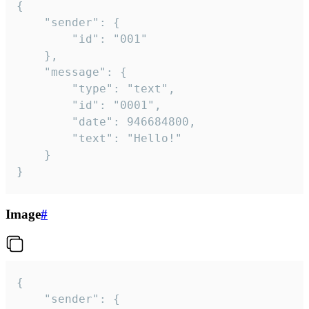
{

	"sender": {

		"id": "001"

	},

	"message": {

		"type": "text",

		"id": "0001",

		"date": 946684800,

		"text": "Hello!"

	}

}
Image
#
{

	"sender": {
