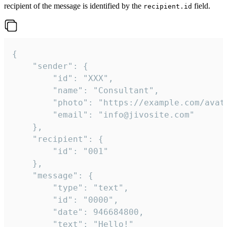
recipient of the message is identified by the
field.
recipient.id
{

	"sender": {

		"id": "XXX",

		"name": "Consultant",

		"photo": "https://example.com/avatar.png",

		"email": "info@jivosite.com"

	},

	"recipient": {

		"id": "001"

	},

	"message": {

		"type": "text",

		"id": "0000",

		"date": 946684800,

		"text": "Hello!"
