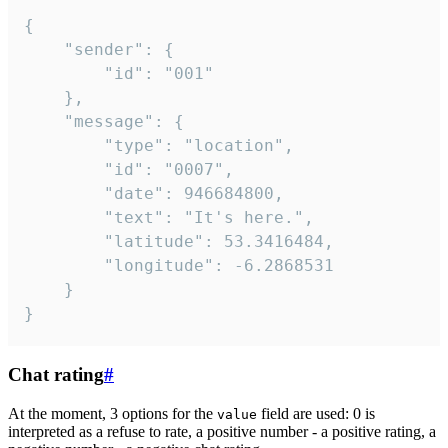
{

	"sender": {

		"id": "001"

	},

	"message": {

		"type": "location",

		"id": "0007",

		"date": 946684800,

		"text": "It's here.",

		"latitude": 53.3416484,

		"longitude": -6.2868531

	}

}
Chat rating
#
At the moment, 3 options for the
field are used: 0 is
value
interpreted as a refuse to rate, a positive number - a positive rating, a