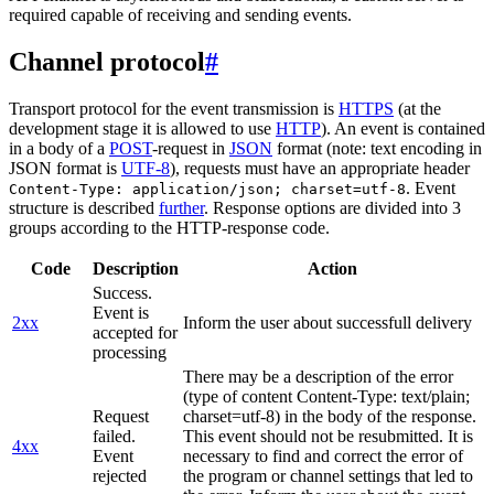
required capable of receiving and sending events.
Channel protocol
#
Transport protocol for the event transmission is
HTTPS
(at the
development stage it is allowed to use
HTTP
). An event is contained
in a body of a
POST
-request in
JSON
format (note: text encoding in
JSON format is
UTF-8
), requests must have an appropriate header
. Event
Content-Type: application/json; charset=utf-8
structure is described
further
. Response options are divided into 3
groups according to the HTTP-response code.
Code
Description
Action
Success.
Event is
2xx
Inform the user about successfull delivery
accepted for
processing
There may be a description of the error
(type of content Content-Type: text/plain;
Request
charset=utf-8) in the body of the response.
failed.
This event should not be resubmitted. It is
4xx
Event
necessary to find and correct the error of
rejected
the program or channel settings that led to