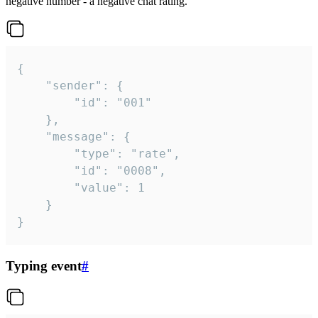
negative number - a negative chat rating.
{

	"sender": {

		"id": "001"

	},

	"message": {

		"type": "rate",

		"id": "0008",

		"value": 1

	}

}
Typing event
#