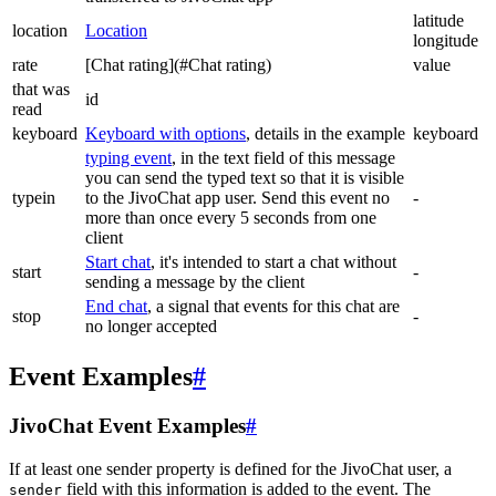
latitude
location
Location
longitude
rate
[Chat rating](#Chat rating)
value
that was
id
read
keyboard
Keyboard with options
, details in the example
keyboard
typing event
, in the text field of this message
you can send the typed text so that it is visible
typein
to the JivoChat app user. Send this event no
-
more than once every 5 seconds from one
client
Start chat
, it's intended to start a chat without
start
-
sending a message by the client
End chat
, a signal that events for this chat are
stop
-
no longer accepted
Event Examples
#
JivoChat Event Examples
#
If at least one sender property is defined for the JivoChat user, a
field with this information is added to the event. The
sender