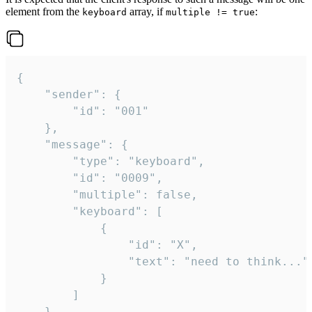
element from the
array, if
:
keyboard
multiple != true
{

	"sender": {

		"id": "001"

	},

	"message": {

		"type": "keyboard",

		"id": "0009",

		"multiple": false,

		"keyboard": [

			{

				"id": "X",

				"text": "need to think..."

			}

		]

	}
