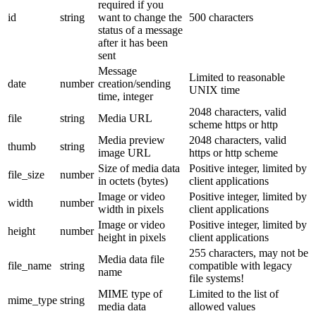
required if you
id
string
want to change the
500 characters
status of a message
after it has been
sent
Message
Limited to reasonable
date
number
creation/sending
UNIX time
time, integer
2048 characters, valid
file
string
Media URL
scheme https or http
Media preview
2048 characters, valid
thumb
string
image URL
https or http scheme
Size of media data
Positive integer, limited by
file_size
number
in octets (bytes)
client applications
Image or video
Positive integer, limited by
width
number
width in pixels
client applications
Image or video
Positive integer, limited by
height
number
height in pixels
client applications
255 characters, may not be
Media data file
file_name
string
compatible with legacy
name
file systems!
MIME type of
Limited to the list of
mime_type
string
media data
allowed values