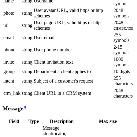
name
string
Username
symbols
User avatar URL, valid https or http
2048
photo
string
schemes
symbols
User page URL, valid https or http
2048
url
string
schemes
символов
255
email
string
User email
symbols
2-15
phone
string
User phone number
symbols
1000
invite
string
Client invitation text
symbols
group
string
Department a client applies to
10 digits
255
intent
string
Subject of a customer's request
characters
2048
crm_link
string
Client URL in a CRM system
characters
Message
#
Field
Type
Description
Max size
Message
identificator,