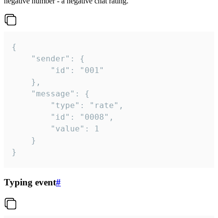
negative number - a negative chat rating.
{

	"sender": {

		"id": "001"

	},

	"message": {

		"type": "rate",

		"id": "0008",

		"value": 1

	}

}
Typing event
#