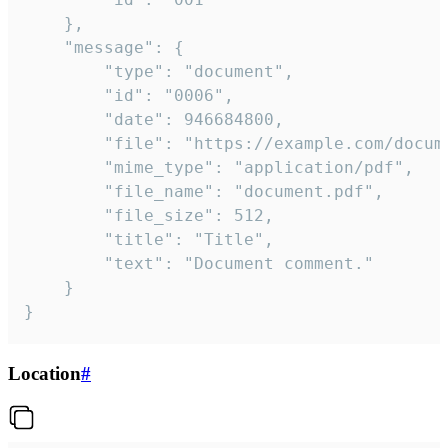
	},

	"message": {

		"type": "document",

		"id": "0006",

		"date": 946684800,

		"file": "https://example.com/document.pdf",

		"mime_type": "application/pdf",

		"file_name": "document.pdf",

		"file_size": 512,

		"title": "Title",

		"text": "Document comment."

	}

}
Location
#