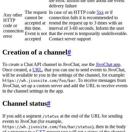
the error. Inform the user about the event
delivery failure
The request
In case of an HTTP code
5xx
or if
Any other
cannot be
connection fails it is recommended to
HTTP
accepted at
resend the request up to 3 times with an
code or
this time.
interval of 3-60 seconds. Inform the user
connection
Event is not
that the event is temporarily undeliverable.
error
accepted
Contact server support
Creation of a channel
#
To create a Chat API channel in JivoChat, use the
JivoChat app
.
Once created, a
URL
, that you can use to send events to JivoChat,
will be available to you in the settings of the channel, for example:
. To receive messages from
https://wh.jivosite.com/foo/bar
JivoChat, set up a custom server and add the URL to receive events
in the channel settings in the app.
Channel status
#
If you add a segment
at the end of the URL for sending
/status
events to JivoChat (for example,
), then in the body
https://wh.jivosite.com/foo/bar/status
of a response to a
GET
-request you will get a status of the channel,