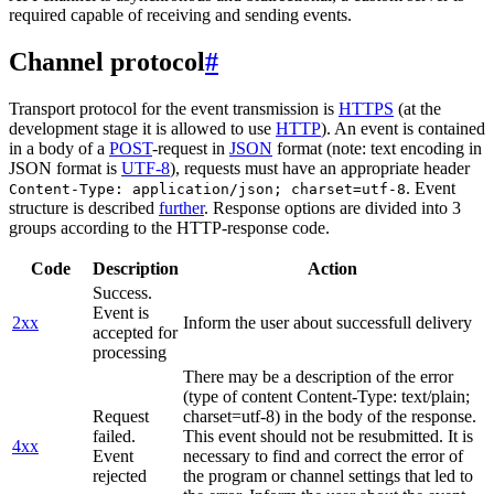
required capable of receiving and sending events.
Channel protocol
#
Transport protocol for the event transmission is
HTTPS
(at the
development stage it is allowed to use
HTTP
). An event is contained
in a body of a
POST
-request in
JSON
format (note: text encoding in
JSON format is
UTF-8
), requests must have an appropriate header
. Event
Content-Type: application/json; charset=utf-8
structure is described
further
. Response options are divided into 3
groups according to the HTTP-response code.
Code
Description
Action
Success.
Event is
2xx
Inform the user about successfull delivery
accepted for
processing
There may be a description of the error
(type of content Content-Type: text/plain;
Request
charset=utf-8) in the body of the response.
failed.
This event should not be resubmitted. It is
4xx
Event
necessary to find and correct the error of
rejected
the program or channel settings that led to