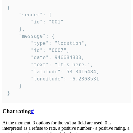
{

	"sender": {

		"id": "001"

	},

	"message": {

		"type": "location",

		"id": "0007",

		"date": 946684800,

		"text": "It's here.",

		"latitude": 53.3416484,

		"longitude": -6.2868531

	}

}
Chat rating
#
At the moment, 3 options for the
field are used: 0 is
value
interpreted as a refuse to rate, a positive number - a positive rating, a