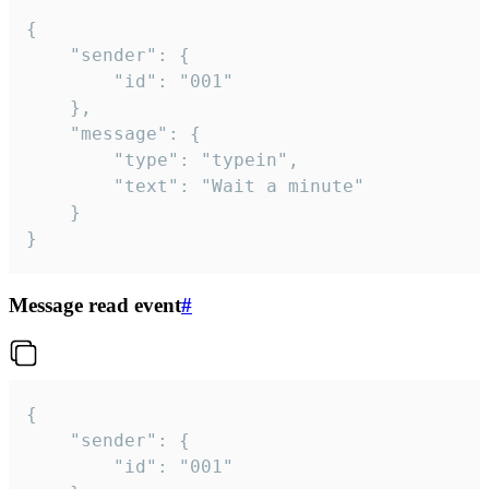
{

	"sender": {

		"id": "001"

	},

	"message": {

		"type": "typein",

		"text": "Wait a minute"

	}

}
Message read event
#
{

	"sender": {

		"id": "001"
