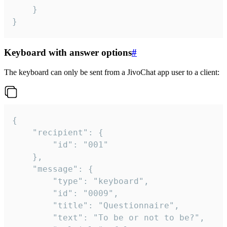
	}

}
Keyboard with answer options
#
The keyboard can only be sent from a JivoChat app user to a client:
{

	"recipient": {

		"id": "001"

	},

	"message": {

		"type": "keyboard",

		"id": "0009",

		"title": "Questionnaire",

		"text": "To be or not to be?",
