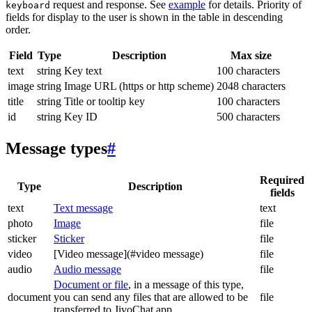
request and response. See
example
for details. Priority of
keyboard
fields for display to the user is shown in the table in descending
order.
Field
Type
Description
Max size
text
string
Key text
100 characters
image
string
Image URL (https or http scheme)
2048 characters
title
string
Title or tooltip key
100 characters
id
string
Key ID
500 characters
Message types
#
Required
Type
Description
fields
text
Text message
text
photo
Image
file
sticker
Sticker
file
video
[Video message](#video message)
file
audio
Audio message
file
Document or file
, in a message of this type,
document
you can send any files that are allowed to be
file
transferred to JivoChat app