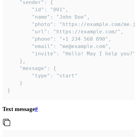
	"sender": {

		"id": "001",

		"name": "John Doe",

		"photo": "https://example.com/me.jpg",

		"url": "https://example.com/",

		"phone": "+1 234 568 890",

		"email": "me@example.com",

		"invite": "Hello! May I help you?"

	},

	"message": {

		"type": "start"

	}

}
Text message
#