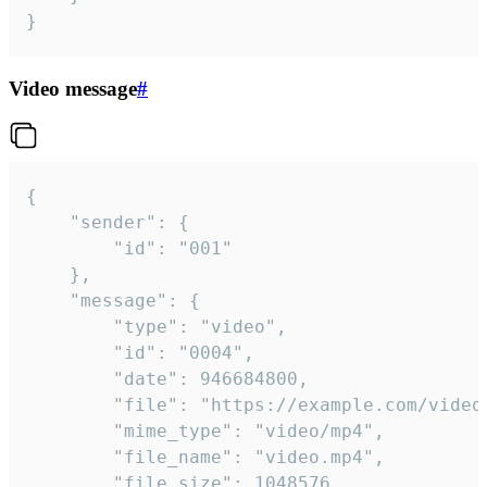
}
Video message
#
{

	"sender": {

		"id": "001"

	},

	"message": {

		"type": "video",

		"id": "0004",

		"date": 946684800,

		"file": "https://example.com/video.mp4",

		"mime_type": "video/mp4",

		"file_name": "video.mp4",

		"file_size": 1048576,
