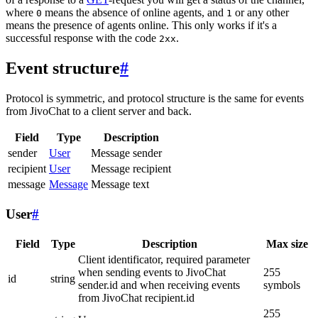
where
means the absence of online agents, and
or any other
0
1
means the presence of agents online. This only works if it's a
successful response with the code
.
2xx
Event structure
#
Protocol is symmetric, and protocol structure is the same for events
from JivoChat to a client server and back.
Field
Type
Description
sender
User
Message sender
recipient
User
Message recipient
message
Message
Message text
User
#
Field
Type
Description
Max size
Client identificator, required parameter
when sending events to JivoChat
255
id
string
sender.id and when receiving events
symbols
from JivoChat recipient.id
255