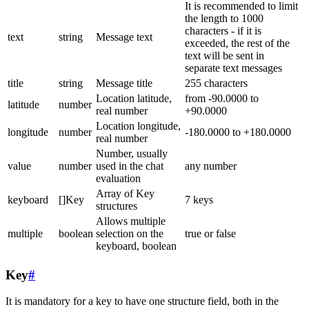
It is recommended to limit
the length to 1000
characters - if it is
text
string
Message text
exceeded, the rest of the
text will be sent in
separate text messages
title
string
Message title
255 characters
Location latitude,
from -90.0000 to
latitude
number
real number
+90.0000
Location longitude,
longitude
number
-180.0000 to +180.0000
real number
Number, usually
value
number
used in the chat
any number
evaluation
Array of Key
keyboard
[]Key
7 keys
structures
Allows multiple
multiple
boolean
selection on the
true or false
keyboard, boolean
Key
#
It is mandatory for a key to have one structure field, both in the