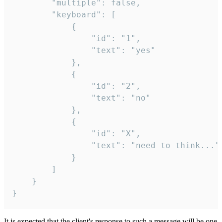
		"multiple": false,

		"keyboard": [

			{

				"id": "1",

				"text": "yes"

			},

			{

				"id": "2",

				"text": "no"

			},

			{

				"id": "X",

				"text": "need to think..."

			}

		]

	}

}
It is expected that the client's response to such a message will be one