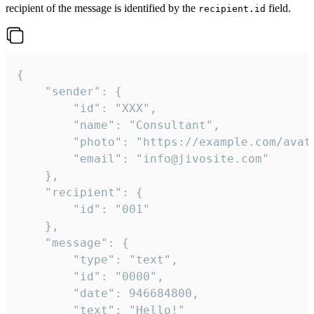
recipient of the message is identified by the
field.
recipient.id
{

	"sender": {

		"id": "XXX",

		"name": "Consultant",

		"photo": "https://example.com/avatar.png",

		"email": "info@jivosite.com"

	},

	"recipient": {

		"id": "001"

	},

	"message": {

		"type": "text",

		"id": "0000",

		"date": 946684800,

		"text": "Hello!"
