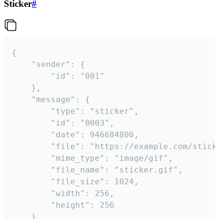
Sticker
#
{

	"sender": {

		"id": "001"

	},

	"message": {

		"type": "sticker",

		"id": "0003",

		"date": 946684800,

		"file": "https://example.com/sticker.gif",

		"mime_type": "image/gif",

		"file_name": "sticker.gif",

		"file_size": 1024,

		"width": 256,

		"height": 256

	}
