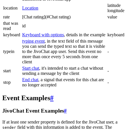
latitude
location
Location
longitude
rate
[Chat rating](#Chat rating)
value
that was
id
read
keyboard
Keyboard with options
, details in the example
keyboard
typing event
, in the text field of this message
you can send the typed text so that it is visible
typein
to the JivoChat app user. Send this event no
-
more than once every 5 seconds from one
client
Start chat
, it's intended to start a chat without
start
-
sending a message by the client
End chat
, a signal that events for this chat are
stop
-
no longer accepted
Event Examples
#
JivoChat Event Examples
#
If at least one sender property is defined for the JivoChat user, a
field with this information is added to the event. The
sender