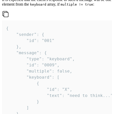
element from the
array, if
:
keyboard
multiple != true
{

	"sender": {

		"id": "001"

	},

	"message": {

		"type": "keyboard",

		"id": "0009",

		"multiple": false,

		"keyboard": [

			{

				"id": "X",

				"text": "need to think..."

			}

		]

	}
