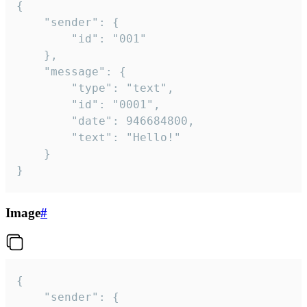
{

	"sender": {

		"id": "001"

	},

	"message": {

		"type": "text",

		"id": "0001",

		"date": 946684800,

		"text": "Hello!"

	}

}
Image
#
{

	"sender": {
