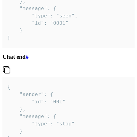
	},

	"message": {

		"type": "seen",

		"id": "0001"

	}

}
Chat end
#
{

	"sender": {

		"id": "001"

	},

	"message": {

		"type": "stop"

	}
