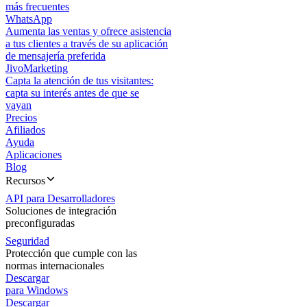
más frecuentes
WhatsApp
Aumenta las ventas y ofrece asistencia
a tus clientes a través de su aplicación
de mensajería preferida
JivoMarketing
Capta la atención de tus visitantes:
capta su interés antes de que se
vayan
Precios
Afiliados
Ayuda
Aplicaciones
Blog
Recursos
API para Desarrolladores
Soluciones de integración
preconfiguradas
Seguridad
Protección que cumple con las
normas internacionales
Descargar
para Windows
Descargar