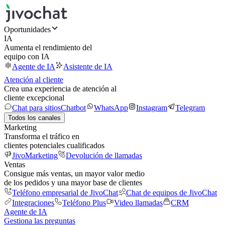
Oportunidades
IA
Aumenta el rendimiento del
equipo con IA
Agente de IA
Asistente de IA
Atención al cliente
Crea una experiencia de atención al
cliente excepcional
Chat para sitios
Chatbot
WhatsApp
Instagram
Telegram
Todos los canales
Marketing
Transforma el tráfico en
clientes potenciales cualificados
JivoMarketing
Devolución de llamadas
Ventas
Consigue más ventas, un mayor valor medio
de los pedidos y una mayor base de clientes
Teléfono empresarial de JivoChat
Chat de equipos de JivoChat
Integraciones
Teléfono Plus
Video llamadas
CRM
Agente de IA
Gestiona las preguntas