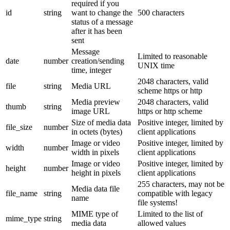
required if you
id
string
want to change the
500 characters
status of a message
after it has been
sent
Message
Limited to reasonable
date
number
creation/sending
UNIX time
time, integer
2048 characters, valid
file
string
Media URL
scheme https or http
Media preview
2048 characters, valid
thumb
string
image URL
https or http scheme
Size of media data
Positive integer, limited by
file_size
number
in octets (bytes)
client applications
Image or video
Positive integer, limited by
width
number
width in pixels
client applications
Image or video
Positive integer, limited by
height
number
height in pixels
client applications
255 characters, may not be
Media data file
file_name
string
compatible with legacy
name
file systems!
MIME type of
Limited to the list of
mime_type
string
media data
allowed values