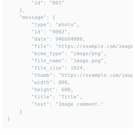
		"id": "001"

	},

	"message": {

		"type": "photo",

		"id": "0002",

		"date": 946684800,

		"file": "https://example.com/image.png",

		"mime_type": "image/png",

		"file_name": "image.png",

		"file_size": 1024,

		"thumb": "https://example.com/image_thumb.png",

		"width": 800,

		"height": 600,

		"title": "Title",

		"text": "Image comment."

	}

}