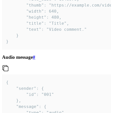
		"thumb": "https://example.com/video_thumb.png",

		"width": 640,

		"height": 480,

		"title": "Title",

		"text": "Video comment."

	}

}
Audio message
#
{

	"sender": {

		"id": "001"

	},

	"message": {

		"type": "audio",
