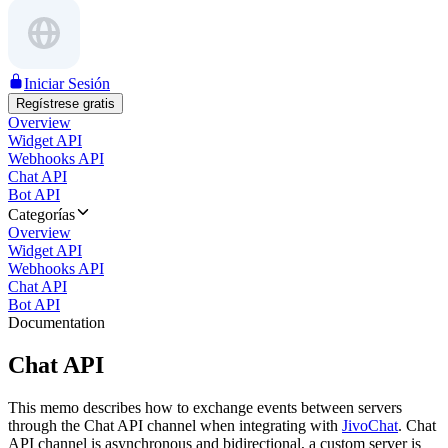
Iniciar Sesión
Regístrese gratis
Overview
Widget API
Webhooks API
Chat API
Bot API
Categorías
Overview
Widget API
Webhooks API
Chat API
Bot API
Documentation
Chat API
This memo describes how to exchange events between servers
through the Chat API channel when integrating with
JivoChat
. Chat
API channel is asynchronous and bidirectional, a custom server is