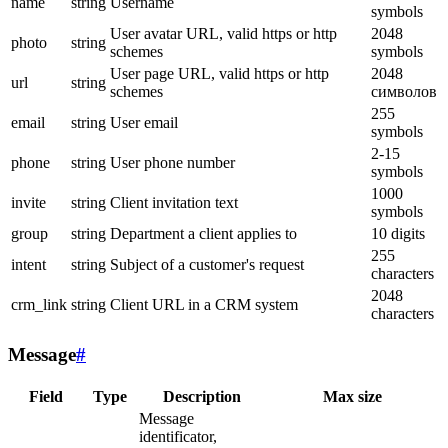
name
string
Username
symbols
User avatar URL, valid https or http
2048
photo
string
schemes
symbols
User page URL, valid https or http
2048
url
string
schemes
символов
255
email
string
User email
symbols
2-15
phone
string
User phone number
symbols
1000
invite
string
Client invitation text
symbols
group
string
Department a client applies to
10 digits
255
intent
string
Subject of a customer's request
characters
2048
crm_link
string
Client URL in a CRM system
characters
Message
#
Field
Type
Description
Max size
Message
identificator,