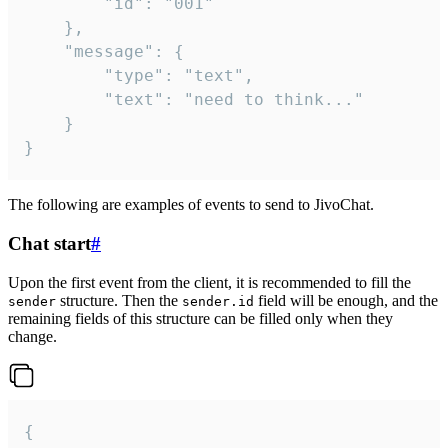
		"id": "001"

	},

	"message": {

		"type": "text",

		"text": "need to think..."

	}

}
The following are examples of events to send to JivoChat.
Chat start
#
Upon the first event from the client, it is recommended to fill the
structure. Then the
field will be enough, and the
sender
sender.id
remaining fields of this structure can be filled only when they
change.
{
