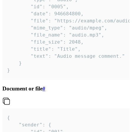
		"id": "0005",

		"date": 946684800,

		"file": "https://example.com/audio.mp3",

		"mime_type": "audio/mpeg",

		"file_name": "audio.mp3",

		"file_size": 2048,

		"title": "Title",

		"text": "Audio message comment."

	}

}
Document or file
#
{

	"sender": {

		"id": "001"
