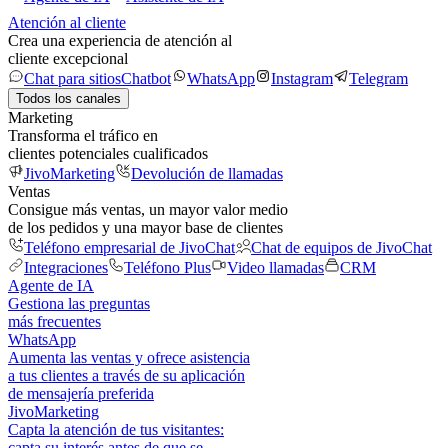
Atención al cliente
Crea una experiencia de atención al
cliente excepcional
Chat para sitios
Chatbot
WhatsApp
Instagram
Telegram
Todos los canales
Marketing
Transforma el tráfico en
clientes potenciales cualificados
JivoMarketing
Devolución de llamadas
Ventas
Consigue más ventas, un mayor valor medio
de los pedidos y una mayor base de clientes
Teléfono empresarial de JivoChat
Chat de equipos de JivoChat
Integraciones
Teléfono Plus
Video llamadas
CRM
Agente de IA
Gestiona las preguntas
más frecuentes
WhatsApp
Aumenta las ventas y ofrece asistencia
a tus clientes a través de su aplicación
de mensajería preferida
JivoMarketing
Capta la atención de tus visitantes:
capta su interés antes de que se