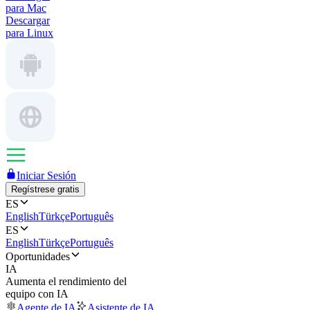
para Mac
Descargar
para Linux
Iniciar Sesión
Regístrese gratis
ES
English
Türkçe
Português
ES
English
Türkçe
Português
Oportunidades
IA
Aumenta el rendimiento del
equipo con IA
Agente de IA
Asistente de IA