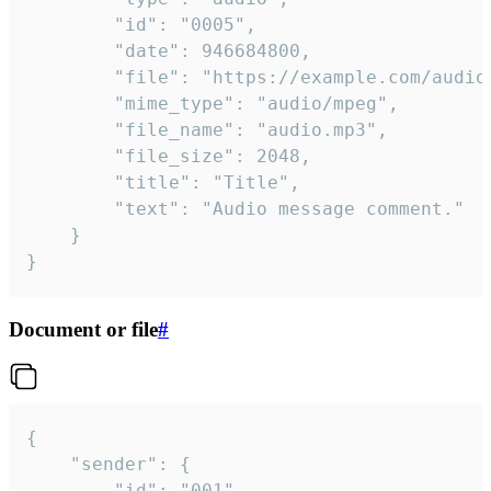
		"id": "0005",

		"date": 946684800,

		"file": "https://example.com/audio.mp3",

		"mime_type": "audio/mpeg",

		"file_name": "audio.mp3",

		"file_size": 2048,

		"title": "Title",

		"text": "Audio message comment."

	}

}
Document or file
#
{

	"sender": {

		"id": "001"
