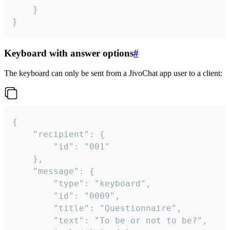
	}

}
Keyboard with answer options
#
The keyboard can only be sent from a JivoChat app user to a client:
{

	"recipient": {

		"id": "001"

	},

	"message": {

		"type": "keyboard",

		"id": "0009",

		"title": "Questionnaire",

		"text": "To be or not to be?",
