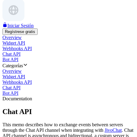
Iniciar Sesión
Regístrese gratis
Overview
Widget API
Webhooks API
Chat API
Bot API
Categorías
Overview
Widget API
Webhooks API
Chat API
Bot API
Documentation
Chat API
This memo describes how to exchange events between servers
through the Chat API channel when integrating with
JivoChat
. Chat
API channel is asynchronous and bidirectional, a custom server is