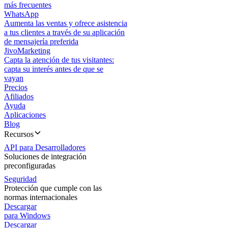
más frecuentes
WhatsApp
Aumenta las ventas y ofrece asistencia
a tus clientes a través de su aplicación
de mensajería preferida
JivoMarketing
Capta la atención de tus visitantes:
capta su interés antes de que se
vayan
Precios
Afiliados
Ayuda
Aplicaciones
Blog
Recursos
API para Desarrolladores
Soluciones de integración
preconfiguradas
Seguridad
Protección que cumple con las
normas internacionales
Descargar
para Windows
Descargar