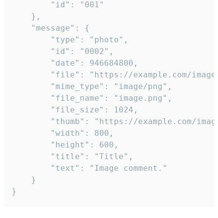
		"id": "001"

	},

	"message": {

		"type": "photo",

		"id": "0002",

		"date": 946684800,

		"file": "https://example.com/image.png",

		"mime_type": "image/png",

		"file_name": "image.png",

		"file_size": 1024,

		"thumb": "https://example.com/image_thumb.png",

		"width": 800,

		"height": 600,

		"title": "Title",

		"text": "Image comment."

	}

}