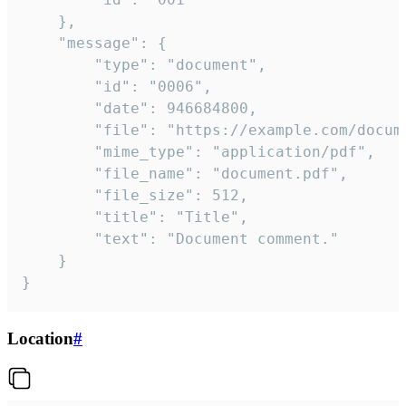
	},

	"message": {

		"type": "document",

		"id": "0006",

		"date": 946684800,

		"file": "https://example.com/document.pdf",

		"mime_type": "application/pdf",

		"file_name": "document.pdf",

		"file_size": 512,

		"title": "Title",

		"text": "Document comment."

	}

}
Location
#