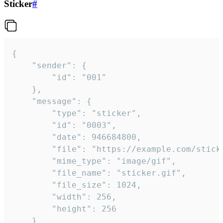
Sticker
#
{

	"sender": {

		"id": "001"

	},

	"message": {

		"type": "sticker",

		"id": "0003",

		"date": 946684800,

		"file": "https://example.com/sticker.gif",

		"mime_type": "image/gif",

		"file_name": "sticker.gif",

		"file_size": 1024,

		"width": 256,

		"height": 256

	}
