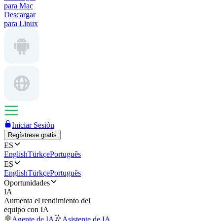
para Mac
Descargar
para Linux
Iniciar Sesión
Regístrese gratis
ES
English
Türkçe
Português
ES
English
Türkçe
Português
Oportunidades
IA
Aumenta el rendimiento del
equipo con IA
Agente de IA
Asistente de IA