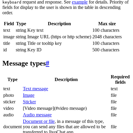
request and response. See
example
for details. Priority of
keyboard
fields for display to the user is shown in the table in descending
order.
Field
Type
Description
Max size
text
string
Key text
100 characters
image
string
Image URL (https or http scheme)
2048 characters
title
string
Title or tooltip key
100 characters
id
string
Key ID
500 characters
Message types
#
Required
Type
Description
fields
text
Text message
text
photo
Image
file
sticker
Sticker
file
video
[Video message](#video message)
file
audio
Audio message
file
Document or file
, in a message of this type,
document
you can send any files that are allowed to be
file
transferred to JivoChat app