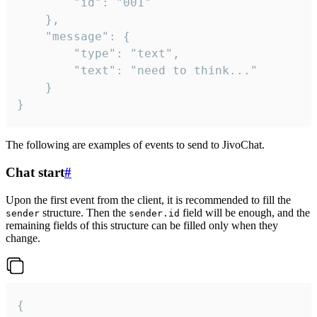
		"id": "001"

	},

	"message": {

		"type": "text",

		"text": "need to think..."

	}

}
The following are examples of events to send to JivoChat.
Chat start
#
Upon the first event from the client, it is recommended to fill the
structure. Then the
field will be enough, and the
sender
sender.id
remaining fields of this structure can be filled only when they
change.
{
