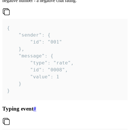
negative number - a negative chat rating.
{

	"sender": {

		"id": "001"

	},

	"message": {

		"type": "rate",

		"id": "0008",

		"value": 1

	}

}
Typing event
#