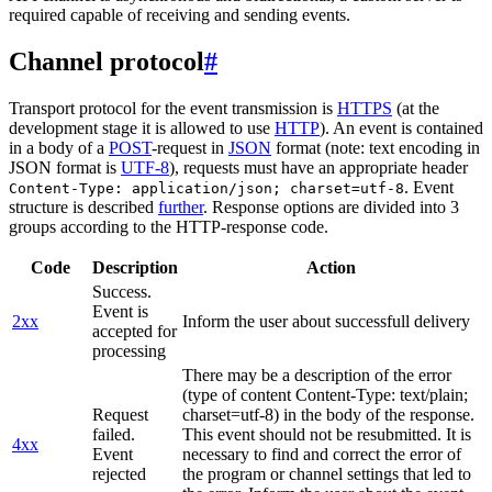
required capable of receiving and sending events.
Channel protocol
#
Transport protocol for the event transmission is
HTTPS
(at the
development stage it is allowed to use
HTTP
). An event is contained
in a body of a
POST
-request in
JSON
format (note: text encoding in
JSON format is
UTF-8
), requests must have an appropriate header
. Event
Content-Type: application/json; charset=utf-8
structure is described
further
. Response options are divided into 3
groups according to the HTTP-response code.
Code
Description
Action
Success.
Event is
2xx
Inform the user about successfull delivery
accepted for
processing
There may be a description of the error
(type of content Content-Type: text/plain;
Request
charset=utf-8) in the body of the response.
failed.
This event should not be resubmitted. It is
4xx
Event
necessary to find and correct the error of
rejected
the program or channel settings that led to