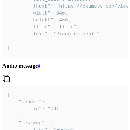
		"thumb": "https://example.com/video_thumb.png",

		"width": 640,

		"height": 480,

		"title": "Title",

		"text": "Video comment."

	}

}
Audio message
#
{

	"sender": {

		"id": "001"

	},

	"message": {

		"type": "audio",
