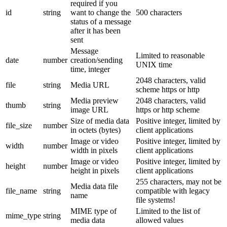
required if you
id
string
want to change the
500 characters
status of a message
after it has been
sent
Message
Limited to reasonable
date
number
creation/sending
UNIX time
time, integer
2048 characters, valid
file
string
Media URL
scheme https or http
Media preview
2048 characters, valid
thumb
string
image URL
https or http scheme
Size of media data
Positive integer, limited by
file_size
number
in octets (bytes)
client applications
Image or video
Positive integer, limited by
width
number
width in pixels
client applications
Image or video
Positive integer, limited by
height
number
height in pixels
client applications
255 characters, may not be
Media data file
file_name
string
compatible with legacy
name
file systems!
MIME type of
Limited to the list of
mime_type
string
media data
allowed values