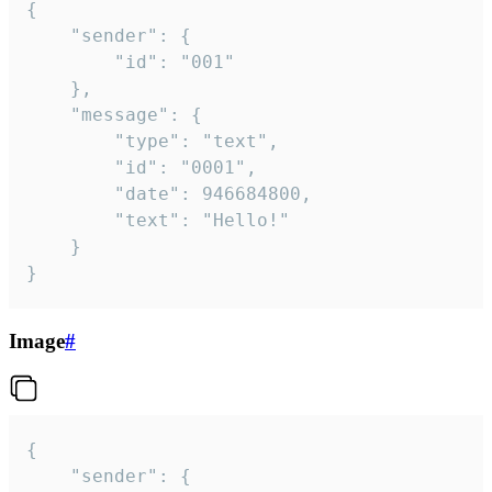
{

	"sender": {

		"id": "001"

	},

	"message": {

		"type": "text",

		"id": "0001",

		"date": 946684800,

		"text": "Hello!"

	}

}
Image
#
{

	"sender": {
