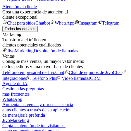
Atención al cliente
Crea una experiencia de atención al
cliente excepcional
Chat para sitios
Chatbot
WhatsApp
Instagram
Telegram
Todos los canales
Marketing
Transforma el tráfico en
clientes potenciales cualificados
JivoMarketing
Devolución de llamadas
Ventas
Consigue más ventas, un mayor valor medio
de los pedidos y una mayor base de clientes
Teléfono empresarial de JivoChat
Chat de equipos de JivoChat
Integraciones
Teléfono Plus
Video llamadas
CRM
Agente de IA
Gestiona las preguntas
más frecuentes
WhatsApp
Aumenta las ventas y ofrece asistencia
a tus clientes a través de su aplicación
de mensajería preferida
JivoMarketing
Capta la atención de tus visitantes:
capta su interés antes de que se