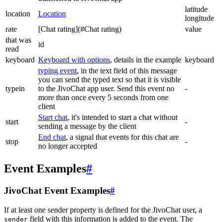
latitude
location
Location
longitude
rate
[Chat rating](#Chat rating)
value
that was
id
read
keyboard
Keyboard with options
, details in the example
keyboard
typing event
, in the text field of this message
you can send the typed text so that it is visible
typein
to the JivoChat app user. Send this event no
-
more than once every 5 seconds from one
client
Start chat
, it's intended to start a chat without
start
-
sending a message by the client
End chat
, a signal that events for this chat are
stop
-
no longer accepted
Event Examples
#
JivoChat Event Examples
#
If at least one sender property is defined for the JivoChat user, a
field with this information is added to the event. The
sender