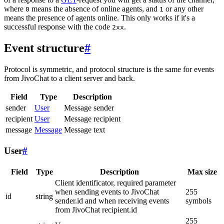
where
means the absence of online agents, and
or any other
0
1
means the presence of agents online. This only works if it's a
successful response with the code
.
2xx
Event structure
#
Protocol is symmetric, and protocol structure is the same for events
from JivoChat to a client server and back.
Field
Type
Description
sender
User
Message sender
recipient
User
Message recipient
message
Message
Message text
User
#
Field
Type
Description
Max size
Client identificator, required parameter
when sending events to JivoChat
255
id
string
sender.id and when receiving events
symbols
from JivoChat recipient.id
255