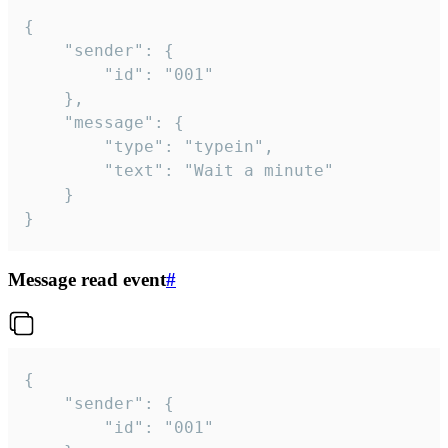
{

	"sender": {

		"id": "001"

	},

	"message": {

		"type": "typein",

		"text": "Wait a minute"

	}

}
Message read event
#
{

	"sender": {

		"id": "001"
