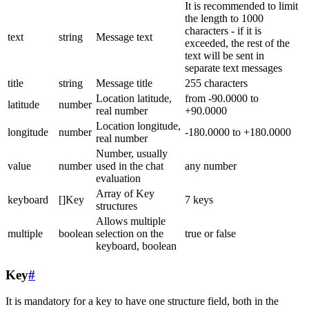
It is recommended to limit
the length to 1000
characters - if it is
text
string
Message text
exceeded, the rest of the
text will be sent in
separate text messages
title
string
Message title
255 characters
Location latitude,
from -90.0000 to
latitude
number
real number
+90.0000
Location longitude,
longitude
number
-180.0000 to +180.0000
real number
Number, usually
value
number
used in the chat
any number
evaluation
Array of Key
keyboard
[]Key
7 keys
structures
Allows multiple
multiple
boolean
selection on the
true or false
keyboard, boolean
Key
#
It is mandatory for a key to have one structure field, both in the