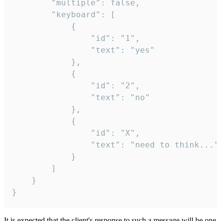
		"multiple": false,

		"keyboard": [

			{

				"id": "1",

				"text": "yes"

			},

			{

				"id": "2",

				"text": "no"

			},

			{

				"id": "X",

				"text": "need to think..."

			}

		]

	}

}
It is expected that the client's response to such a message will be one