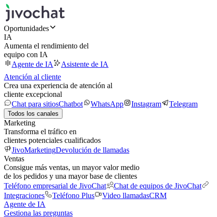
Oportunidades
IA
Aumenta el rendimiento del
equipo con IA
Agente de IA
Asistente de IA
Atención al cliente
Crea una experiencia de atención al
cliente excepcional
Chat para sitios
Chatbot
WhatsApp
Instagram
Telegram
Todos los canales
Marketing
Transforma el tráfico en
clientes potenciales cualificados
JivoMarketing
Devolución de llamadas
Ventas
Consigue más ventas, un mayor valor medio
de los pedidos y una mayor base de clientes
Teléfono empresarial de JivoChat
Chat de equipos de JivoChat
Integraciones
Teléfono Plus
Video llamadas
CRM
Agente de IA
Gestiona las preguntas