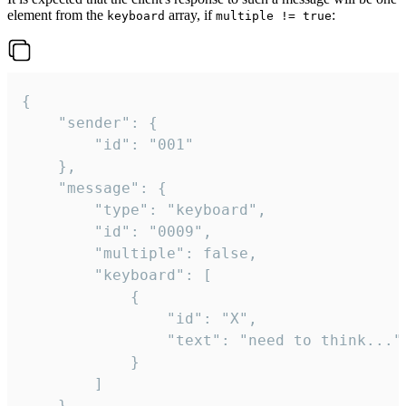
element from the
array, if
:
keyboard
multiple != true
{

	"sender": {

		"id": "001"

	},

	"message": {

		"type": "keyboard",

		"id": "0009",

		"multiple": false,

		"keyboard": [

			{

				"id": "X",

				"text": "need to think..."

			}

		]

	}
