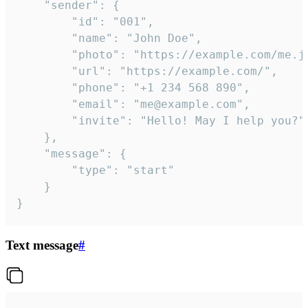
	"sender": {

		"id": "001",

		"name": "John Doe",

		"photo": "https://example.com/me.jpg",

		"url": "https://example.com/",

		"phone": "+1 234 568 890",

		"email": "me@example.com",

		"invite": "Hello! May I help you?"

	},

	"message": {

		"type": "start"

	}

}
Text message
#