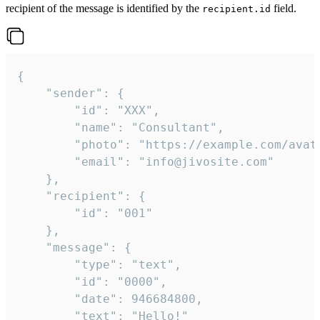
recipient of the message is identified by the
field.
recipient.id
{

	"sender": {

		"id": "XXX",

		"name": "Consultant",

		"photo": "https://example.com/avatar.png",

		"email": "info@jivosite.com"

	},

	"recipient": {

		"id": "001"

	},

	"message": {

		"type": "text",

		"id": "0000",

		"date": 946684800,

		"text": "Hello!"
