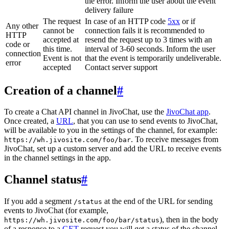
the error. Inform the user about the event
delivery failure
The request
In case of an HTTP code
5xx
or if
Any other
cannot be
connection fails it is recommended to
HTTP
accepted at
resend the request up to 3 times with an
code or
this time.
interval of 3-60 seconds. Inform the user
connection
Event is not
that the event is temporarily undeliverable.
error
accepted
Contact server support
Creation of a channel
#
To create a Chat API channel in JivoChat, use the
JivoChat app
.
Once created, a
URL
, that you can use to send events to JivoChat,
will be available to you in the settings of the channel, for example:
. To receive messages from
https://wh.jivosite.com/foo/bar
JivoChat, set up a custom server and add the URL to receive events
in the channel settings in the app.
Channel status
#
If you add a segment
at the end of the URL for sending
/status
events to JivoChat (for example,
), then in the body
https://wh.jivosite.com/foo/bar/status
of a response to a
GET
-request you will get a status of the channel,