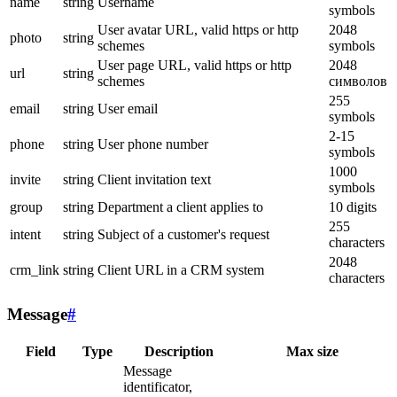
name
string
Username
symbols
User avatar URL, valid https or http
2048
photo
string
schemes
symbols
User page URL, valid https or http
2048
url
string
schemes
символов
255
email
string
User email
symbols
2-15
phone
string
User phone number
symbols
1000
invite
string
Client invitation text
symbols
group
string
Department a client applies to
10 digits
255
intent
string
Subject of a customer's request
characters
2048
crm_link
string
Client URL in a CRM system
characters
Message
#
Field
Type
Description
Max size
Message
identificator,