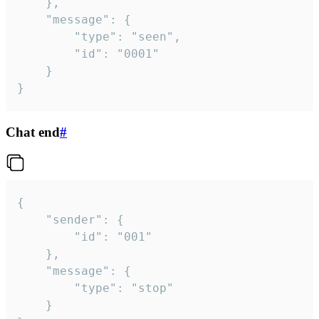
	},

	"message": {

		"type": "seen",

		"id": "0001"

	}

}
Chat end
#
{

	"sender": {

		"id": "001"

	},

	"message": {

		"type": "stop"

	}
