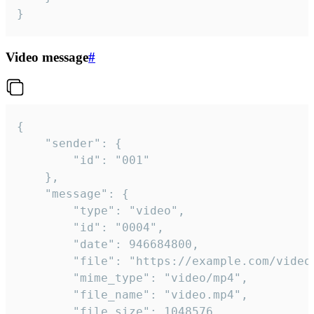
}
Video message
#
{

	"sender": {

		"id": "001"

	},

	"message": {

		"type": "video",

		"id": "0004",

		"date": 946684800,

		"file": "https://example.com/video.mp4",

		"mime_type": "video/mp4",

		"file_name": "video.mp4",

		"file_size": 1048576,
