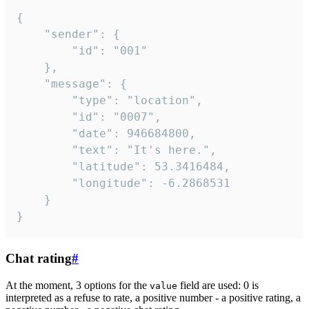
{

	"sender": {

		"id": "001"

	},

	"message": {

		"type": "location",

		"id": "0007",

		"date": 946684800,

		"text": "It's here.",

		"latitude": 53.3416484,

		"longitude": -6.2868531

	}

}
Chat rating
#
At the moment, 3 options for the
field are used: 0 is
value
interpreted as a refuse to rate, a positive number - a positive rating, a