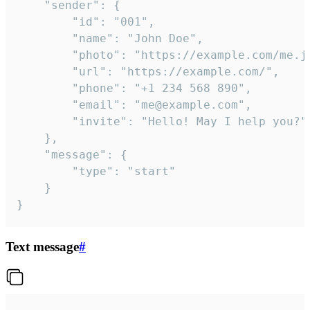
	"sender": {

		"id": "001",

		"name": "John Doe",

		"photo": "https://example.com/me.jpg",

		"url": "https://example.com/",

		"phone": "+1 234 568 890",

		"email": "me@example.com",

		"invite": "Hello! May I help you?"

	},

	"message": {

		"type": "start"

	}

}
Text message
#