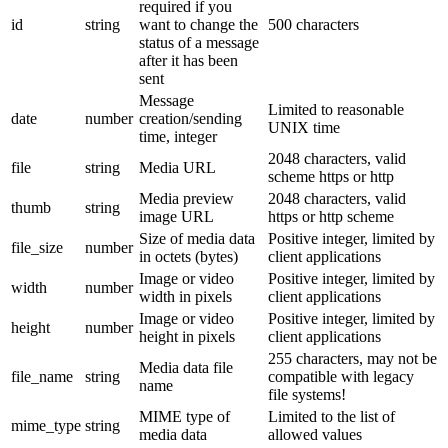
required if you
id
string
want to change the
500 characters
status of a message
after it has been
sent
Message
Limited to reasonable
date
number
creation/sending
UNIX time
time, integer
2048 characters, valid
file
string
Media URL
scheme https or http
Media preview
2048 characters, valid
thumb
string
image URL
https or http scheme
Size of media data
Positive integer, limited by
file_size
number
in octets (bytes)
client applications
Image or video
Positive integer, limited by
width
number
width in pixels
client applications
Image or video
Positive integer, limited by
height
number
height in pixels
client applications
255 characters, may not be
Media data file
file_name
string
compatible with legacy
name
file systems!
MIME type of
Limited to the list of
mime_type
string
media data
allowed values