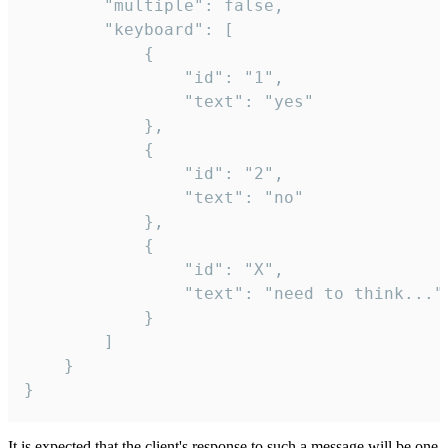
		"multiple": false,

		"keyboard": [

			{

				"id": "1",

				"text": "yes"

			},

			{

				"id": "2",

				"text": "no"

			},

			{

				"id": "X",

				"text": "need to think..."

			}

		]

	}

}
It is expected that the client's response to such a message will be one