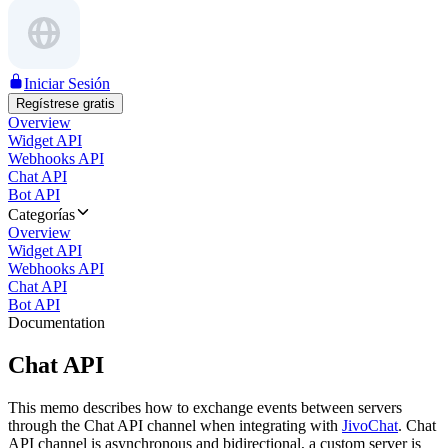
Iniciar Sesión
Regístrese gratis
Overview
Widget API
Webhooks API
Chat API
Bot API
Categorías
Overview
Widget API
Webhooks API
Chat API
Bot API
Documentation
Chat API
This memo describes how to exchange events between servers
through the Chat API channel when integrating with
JivoChat
. Chat
API channel is asynchronous and bidirectional, a custom server is