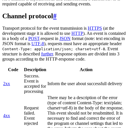
required capable of receiving and sending events.
Channel protocol
#
Transport protocol for the event transmission is
HTTPS
(at the
development stage it is allowed to use
HTTP
). An event is contained
in a body of a
POST
-request in
JSON
format (note: text encoding in
JSON format is
UTF-8
), requests must have an appropriate header
. Event
Content-Type: application/json; charset=utf-8
structure is described
further
. Response options are divided into 3
groups according to the HTTP-response code.
Code
Description
Action
Success.
Event is
2xx
Inform the user about successfull delivery
accepted for
processing
There may be a description of the error
(type of content Content-Type: text/plain;
Request
charset=utf-8) in the body of the response.
failed.
This event should not be resubmitted. It is
4xx
Event
necessary to find and correct the error of
rejected
the program or channel settings that led to