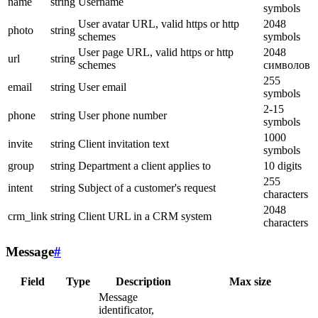
name
string
Username
symbols
User avatar URL, valid https or http
2048
photo
string
schemes
symbols
User page URL, valid https or http
2048
url
string
schemes
символов
255
email
string
User email
symbols
2-15
phone
string
User phone number
symbols
1000
invite
string
Client invitation text
symbols
group
string
Department a client applies to
10 digits
255
intent
string
Subject of a customer's request
characters
2048
crm_link
string
Client URL in a CRM system
characters
Message
#
Field
Type
Description
Max size
Message
identificator,