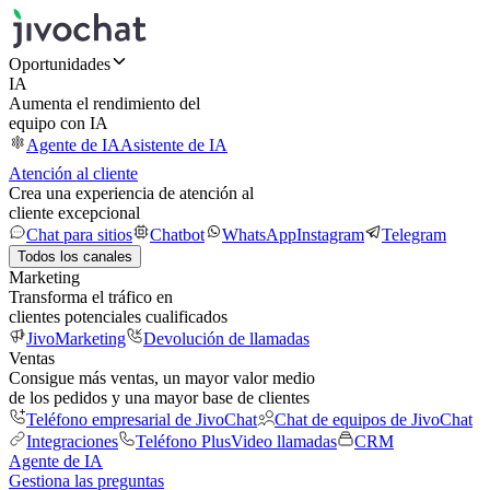
Oportunidades
IA
Aumenta el rendimiento del
equipo con IA
Agente de IA
Asistente de IA
Atención al cliente
Crea una experiencia de atención al
cliente excepcional
Chat para sitios
Chatbot
WhatsApp
Instagram
Telegram
Todos los canales
Marketing
Transforma el tráfico en
clientes potenciales cualificados
JivoMarketing
Devolución de llamadas
Ventas
Consigue más ventas, un mayor valor medio
de los pedidos y una mayor base de clientes
Teléfono empresarial de JivoChat
Chat de equipos de JivoChat
Integraciones
Teléfono Plus
Video llamadas
CRM
Agente de IA
Gestiona las preguntas