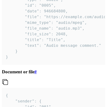
		"id": "0005",

		"date": 946684800,

		"file": "https://example.com/audio.mp3",

		"mime_type": "audio/mpeg",

		"file_name": "audio.mp3",

		"file_size": 2048,

		"title": "Title",

		"text": "Audio message comment."

	}

}
Document or file
#
{

	"sender": {

		"id": "001"
