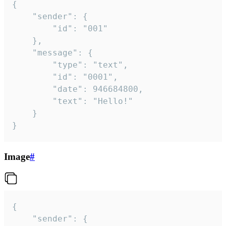
{

	"sender": {

		"id": "001"

	},

	"message": {

		"type": "text",

		"id": "0001",

		"date": 946684800,

		"text": "Hello!"

	}

}
Image
#
{

	"sender": {
