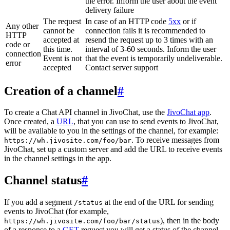
the error. Inform the user about the event
delivery failure
The request
In case of an HTTP code
5xx
or if
Any other
cannot be
connection fails it is recommended to
HTTP
accepted at
resend the request up to 3 times with an
code or
this time.
interval of 3-60 seconds. Inform the user
connection
Event is not
that the event is temporarily undeliverable.
error
accepted
Contact server support
Creation of a channel
#
To create a Chat API channel in JivoChat, use the
JivoChat app
.
Once created, a
URL
, that you can use to send events to JivoChat,
will be available to you in the settings of the channel, for example:
. To receive messages from
https://wh.jivosite.com/foo/bar
JivoChat, set up a custom server and add the URL to receive events
in the channel settings in the app.
Channel status
#
If you add a segment
at the end of the URL for sending
/status
events to JivoChat (for example,
), then in the body
https://wh.jivosite.com/foo/bar/status
of a response to a
GET
-request you will get a status of the channel,