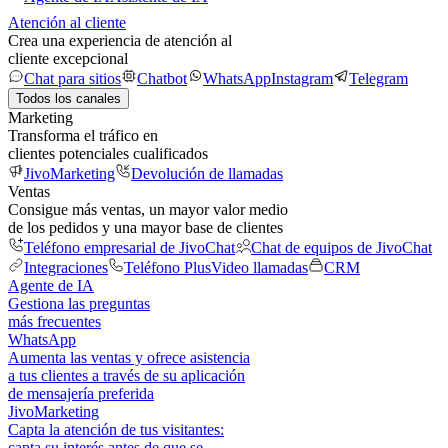
Atención al cliente
Crea una experiencia de atención al
cliente excepcional
Chat para sitios
Chatbot
WhatsApp
Instagram
Telegram
Todos los canales
Marketing
Transforma el tráfico en
clientes potenciales cualificados
JivoMarketing
Devolución de llamadas
Ventas
Consigue más ventas, un mayor valor medio
de los pedidos y una mayor base de clientes
Teléfono empresarial de JivoChat
Chat de equipos de JivoChat
Integraciones
Teléfono Plus
Video llamadas
CRM
Agente de IA
Gestiona las preguntas
más frecuentes
WhatsApp
Aumenta las ventas y ofrece asistencia
a tus clientes a través de su aplicación
de mensajería preferida
JivoMarketing
Capta la atención de tus visitantes:
capta su interés antes de que se