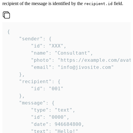
recipient of the message is identified by the
field.
recipient.id
{

	"sender": {

		"id": "XXX",

		"name": "Consultant",

		"photo": "https://example.com/avatar.png",

		"email": "info@jivosite.com"

	},

	"recipient": {

		"id": "001"

	},

	"message": {

		"type": "text",

		"id": "0000",

		"date": 946684800,

		"text": "Hello!"
