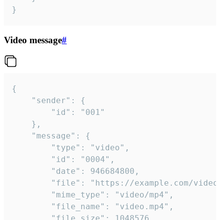
}
Video message
#
{

	"sender": {

		"id": "001"

	},

	"message": {

		"type": "video",

		"id": "0004",

		"date": 946684800,

		"file": "https://example.com/video.mp4",

		"mime_type": "video/mp4",

		"file_name": "video.mp4",

		"file_size": 1048576,
