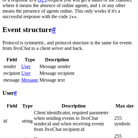
where
means the absence of online agents, and
or any other
0
1
means the presence of agents online. This only works if it's a
successful response with the code
.
2xx
Event structure
#
Protocol is symmetric, and protocol structure is the same for events
from JivoChat to a client server and back.
Field
Type
Description
sender
User
Message sender
recipient
User
Message recipient
message
Message
Message text
User
#
Field
Type
Description
Max size
Client identificator, required parameter
when sending events to JivoChat
255
id
string
sender.id and when receiving events
symbols
from JivoChat recipient.id
255