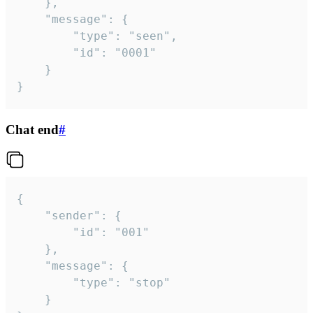
	},

	"message": {

		"type": "seen",

		"id": "0001"

	}

}
Chat end
#
{

	"sender": {

		"id": "001"

	},

	"message": {

		"type": "stop"

	}
