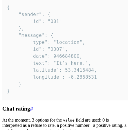
{

	"sender": {

		"id": "001"

	},

	"message": {

		"type": "location",

		"id": "0007",

		"date": 946684800,

		"text": "It's here.",

		"latitude": 53.3416484,

		"longitude": -6.2868531

	}

}
Chat rating
#
At the moment, 3 options for the
field are used: 0 is
value
interpreted as a refuse to rate, a positive number - a positive rating, a