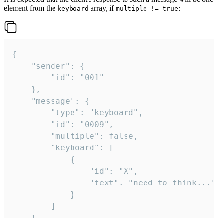
element from the
array, if
:
keyboard
multiple != true
{

	"sender": {

		"id": "001"

	},

	"message": {

		"type": "keyboard",

		"id": "0009",

		"multiple": false,

		"keyboard": [

			{

				"id": "X",

				"text": "need to think..."

			}

		]

	}
