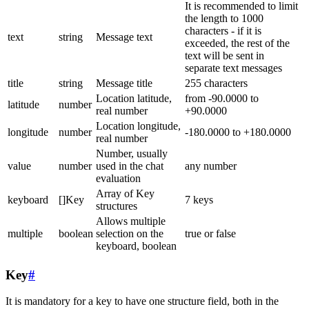
It is recommended to limit
the length to 1000
characters - if it is
text
string
Message text
exceeded, the rest of the
text will be sent in
separate text messages
title
string
Message title
255 characters
Location latitude,
from -90.0000 to
latitude
number
real number
+90.0000
Location longitude,
longitude
number
-180.0000 to +180.0000
real number
Number, usually
value
number
used in the chat
any number
evaluation
Array of Key
keyboard
[]Key
7 keys
structures
Allows multiple
multiple
boolean
selection on the
true or false
keyboard, boolean
Key
#
It is mandatory for a key to have one structure field, both in the