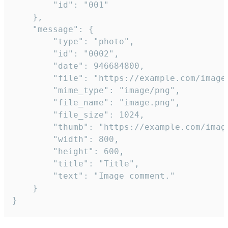
		"id": "001"

	},

	"message": {

		"type": "photo",

		"id": "0002",

		"date": 946684800,

		"file": "https://example.com/image.png",

		"mime_type": "image/png",

		"file_name": "image.png",

		"file_size": 1024,

		"thumb": "https://example.com/image_thumb.png",

		"width": 800,

		"height": 600,

		"title": "Title",

		"text": "Image comment."

	}

}