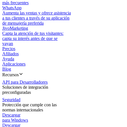
más frecuentes
WhatsApp
Aumenta las ventas y ofrece asistencia
a tus clientes a través de su aplicación
de mensajería preferida
JivoMarketing
Capta la atención de tus visitantes:
capta su interés antes de que se
vayan
Precios
Afiliados
Ayuda
Aplicaciones
Blog
Recursos
API para Desarrolladores
Soluciones de integración
preconfiguradas
Seguridad
Protección que cumple con las
normas internacionales
Descargar
para Windows
Descargar