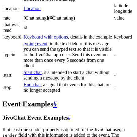
latitude
location
Location
longitude
rate
[Chat rating](#Chat rating)
value
that was
id
read
keyboard
Keyboard with options
, details in the example
keyboard
typing event
, in the text field of this message
you can send the typed text so that it is visible
typein
to the JivoChat app user. Send this event no
-
more than once every 5 seconds from one
client
Start chat
, it's intended to start a chat without
start
-
sending a message by the client
End chat
, a signal that events for this chat are
stop
-
no longer accepted
Event Examples
#
JivoChat Event Examples
#
If at least one sender property is defined for the JivoChat user, a
field with this information is added to the event. The
sender