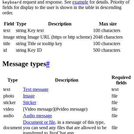
request and response. See
example
for details. Priority of
keyboard
fields for display to the user is shown in the table in descending
order.
Field
Type
Description
Max size
text
string
Key text
100 characters
image
string
Image URL (https or http scheme)
2048 characters
title
string
Title or tooltip key
100 characters
id
string
Key ID
500 characters
Message types
#
Required
Type
Description
fields
text
Text message
text
photo
Image
file
sticker
Sticker
file
video
[Video message](#video message)
file
audio
Audio message
file
Document or file
, in a message of this type,
document
you can send any files that are allowed to be
file
transferred to JivoChat app