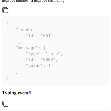
negative number - a negative chat rating.
{

	"sender": {

		"id": "001"

	},

	"message": {

		"type": "rate",

		"id": "0008",

		"value": 1

	}

}
Typing event
#