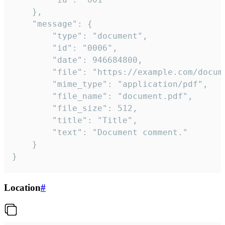
	},

	"message": {

		"type": "document",

		"id": "0006",

		"date": 946684800,

		"file": "https://example.com/document.pdf",

		"mime_type": "application/pdf",

		"file_name": "document.pdf",

		"file_size": 512,

		"title": "Title",

		"text": "Document comment."

	}

}
Location
#