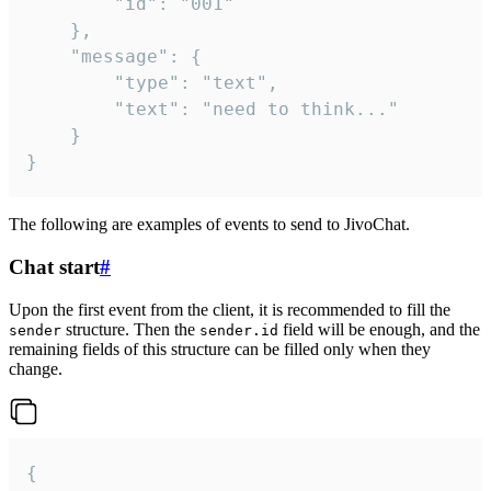
		"id": "001"

	},

	"message": {

		"type": "text",

		"text": "need to think..."

	}

}
The following are examples of events to send to JivoChat.
Chat start
#
Upon the first event from the client, it is recommended to fill the
structure. Then the
field will be enough, and the
sender
sender.id
remaining fields of this structure can be filled only when they
change.
{
