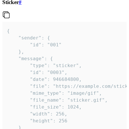
Sticker
#
{

	"sender": {

		"id": "001"

	},

	"message": {

		"type": "sticker",

		"id": "0003",

		"date": 946684800,

		"file": "https://example.com/sticker.gif",

		"mime_type": "image/gif",

		"file_name": "sticker.gif",

		"file_size": 1024,

		"width": 256,

		"height": 256

	}
