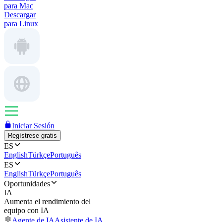
para Mac
Descargar
para Linux
Iniciar Sesión
Regístrese gratis
ES
English
Türkçe
Português
ES
English
Türkçe
Português
Oportunidades
IA
Aumenta el rendimiento del
equipo con IA
Agente de IA
Asistente de IA