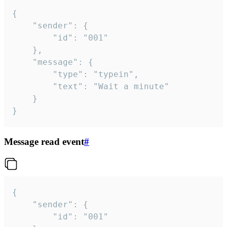
{

	"sender": {

		"id": "001"

	},

	"message": {

		"type": "typein",

		"text": "Wait a minute"

	}

}
Message read event
#
{

	"sender": {

		"id": "001"
