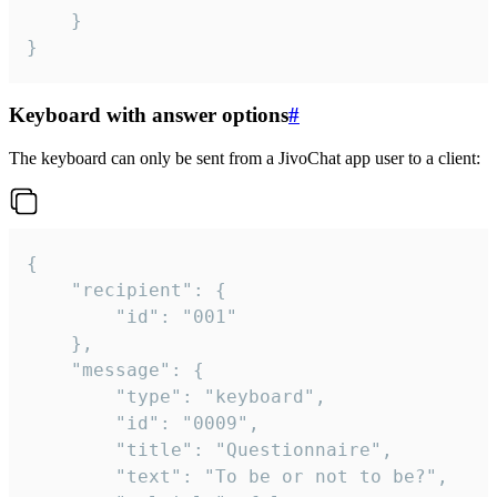
	}

}
Keyboard with answer options
#
The keyboard can only be sent from a JivoChat app user to a client:
{

	"recipient": {

		"id": "001"

	},

	"message": {

		"type": "keyboard",

		"id": "0009",

		"title": "Questionnaire",

		"text": "To be or not to be?",
