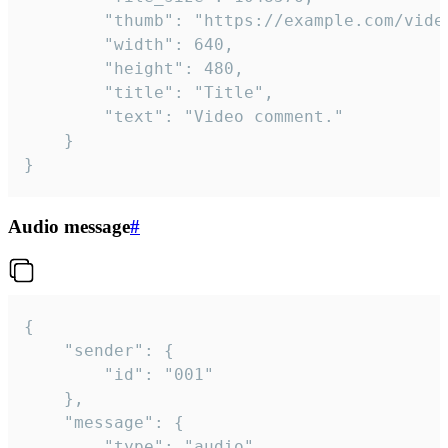
		"thumb": "https://example.com/video_thumb.png",

		"width": 640,

		"height": 480,

		"title": "Title",

		"text": "Video comment."

	}

}
Audio message
#
{

	"sender": {

		"id": "001"

	},

	"message": {

		"type": "audio",
